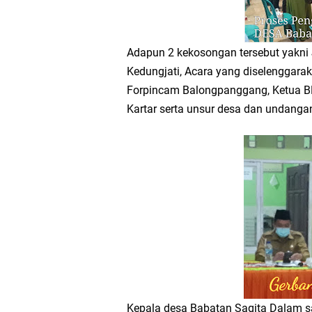
Wakil Ketua DPRD Gr
Adapun 2 kekosongan tersebut yakni
Selamat Tahun Baru I
Kedungjati, Acara yang diselenggarak
PDUF MUI Jatim Gela
Forpincam Balongpanggang, Ketua BP
Kartar serta unsur desa dan undangan
Reses Anggota DPRD J
Hari Jadi Pertama PH
Pemdes Cibanteng Sal
Zakat Produktif Do
Karang Taruna Gresi
Nila Yani Apresiasi 
Kepala desa Babatan Sagita Dalam 