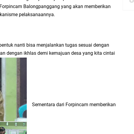
 Forpincam Balongpanggang yang akan memberikan
bbach Ma’sum Gelar Penyembelihan Hewan Qurban dari Bupati & Kepala DPM
kanisme pelaksanaannya.
resik Tebar Berkah Idul Adha, Bagikan Daging Kurban untuk Ratusan Warga
rbentuk nanti bisa menjalankan tugas sesuai dengan
an dengan ikhlas demi kemajuan desa yang kita cintai
riyah Gelar Penyembelihan Hewan Qurban dari Keluarga Besar dr. Titin Ekowat
nggang
aya Rosewood Cerme Gresik Berbenah dan Bersolek, Siap Meriahkan HUT Ke 81
Sementara dari Forpincam memberikan