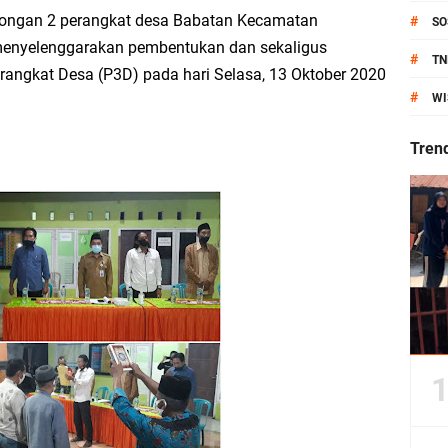
anik Pati Raya: Meneguhkan Kemandirian Pangan, Merawat Alam, Menyelamat
ongan 2 perangkat desa Babatan Kecamatan
#
SO
enyelenggarakan pembentukan dan sekaligus
Pecahkan Rekor MURI, KWGe Angkat Kuliner Gresik ke Panggung Dunia
#
TN
angkat Desa (P3D) pada hari Selasa, 13 Oktober 2020
#
WI
an Kemenag Salurkan 22.456 Bingkisan Lebaran Yatim Serentak di Berbagai Da
Tren
ni Resmikan Kantor Desa Sidoraharjo: Simbol Komitmen Pelayanan Publik dan 
an Rp10,36 Juta, Perkuat Keberlanjutan Program JKNN
uro di Dusun Kedungsekar Lor, Tradisi Luhur yang Terus Istiqomah
esik Wongso Negoro Sambut Tahun Baru Islam 1448 H dengan Doa Kedamaian