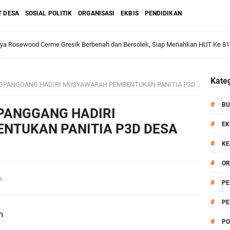
T DESA
SOSIAL POLITIK
ORGANISASI
EKBIS
PENDIDIKAN
dan Warga: Komsos Kebungson Dorong Kepedulian Lingkungan dan Pemberdaya
Kateg
NGGANG HADIRI MUSYAWARAH PEMBENTUKAN PANITIA P3D DESA BABATAN
apkan Strategi Semester II 2026, Fokus pada Penguatan SDM Amil dan Kolabo
#
BU
PANGGANG HADIRI
#
EK
NTUKAN PANITIA P3D DESA
#
KE
Salurkan Bantuan Alat Bantu Jalan untuk Lansia
#
OR
et: Doa Bersama dan Pelestarian Budaya Leluhur
sa
#
PE
#
PE
6 siap Digelar, Ajang Strategis Cetak Atlet Menuju Porprov Jatim 2027
om
#
PO