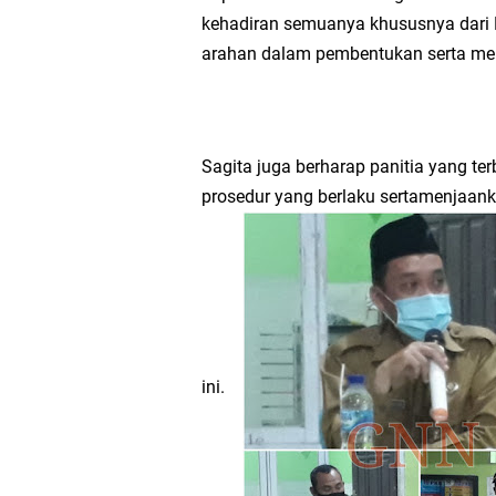
kehadiran semuanya khususnya dari
Takmir Masjid KH Ro
arahan dalam pembentukan serta me
Gresik
DPC PDI Perjuangan G
Sagita juga berharap panitia yang te
prosedur yang berlaku sertamenjaank
Ponpes Himmatul Khoi
Wates Husada Balongpa
RT 03 RW 01 Patra R
ini.