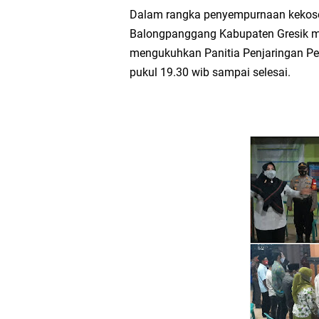
Workshop Petani Org
Dalam rangka penyempurnaan kekos
Balongpanggang Kabupaten Gresik m
Tumpeng Nasi Krawu 
mengukuhkan Panitia Penjaringan Per
pukul 19.30 wib sampai selesai.
FOZ Jatim, BAZNAS, d
Jawa Timur
Bupati Gresik Gus Ya
Sosial
Optik Merlin Donasik
Ruwatan Malam Satu S
Ketua DPD Golkar Gr