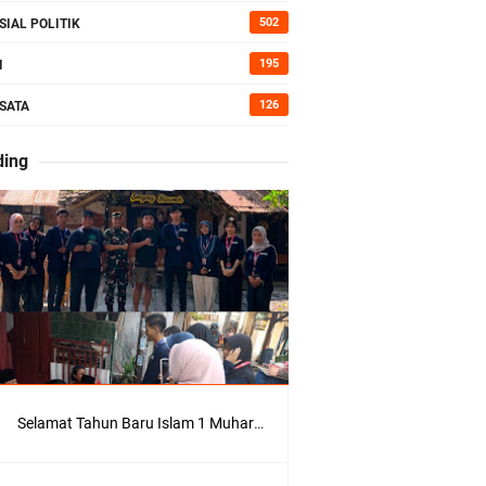
kan Bumi
502
SIAL POLITIK
195
I
126
SATA
erah di
ding
Kepedulian
Selamat Tahun Baru Islam 1 Muharram 1448 H: Pesan Hijrah Drs. H. Husnul Aqib, M.M. untuk Negeri