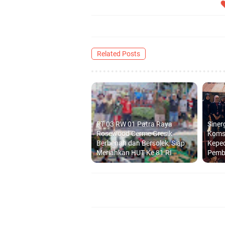
Related Posts
RT 03 RW 01 Patra Raya
Siner
Rosewood Cerme Gresik
Koms
Berbenah dan Bersolek, Siap
Kepe
Meriahkan HUT Ke 81 RI
Pemb