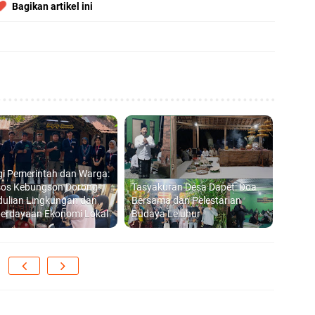
Bagikan artikel ini
gi Pemerintah dan Warga:
os Kebungson Dorong
Tasyakuran Desa Dapet: Doa
dulian Lingkungan dan
Bersama dan Pelestarian
erdayaan Ekonomi Lokal
Budaya Leluhur