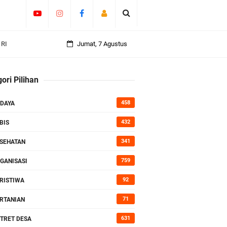
an
Jumat, 7 Agustus
ori Pilihan
rasi
458
DAYA
432
BIS
341
SEHATAN
759
GANISASI
92
RISTIWA
71
RTANIAN
631
TRET DESA