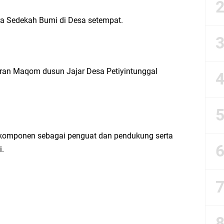
esik Wongso Negoro Sambut Tahun Baru Islam 1448 H dengan Doa Kedamaian
ra Sedekah Bumi di Desa setempat.
esik Mujid Riduan Sampaikan Doa dan Harapan di Tahun Baru Islam 1448 H
slam 1 Muharram 1448 H: Pesan Hijrah Drs. H. Husnul Aqib, M.M. untuk Negeri
taran Maqom dusun Jajar Desa Petiyintunggal
r Doa Awal Tahun Hijriah, Teguhkan Optimisme Menuju Indonesia Emas 2045
abar M. Rizky di Desa Cibitung Wetan: Serap Aspirasi Petani dan Warga
a komponen sebagai penguat dan pendukung serta
IGMA: Advokat dan LBH Perkuat Soliditas di Jakarta
i.
urkan PMT: Cegah Stunting, Perkuat Gizi Balita dan Ibu Hamil Narasi
rong Kemandirian UMKM, LAZISNU Kedamean Bantu Kembangkan Warung Bu Wi
k Perkuat Ekonomi Lewat Pemanfaatan Gedung C Islamic Center