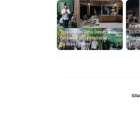
Ruwa
Tasyakuran Desa Dapet: Doa
Dusun
Bersama dan Pelestarian
Tradi
Budaya Leluhur
Isti
Sila