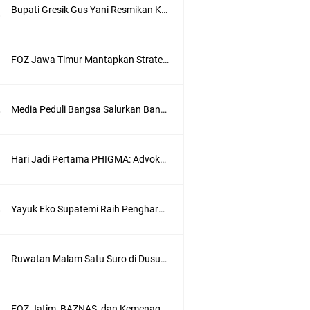
Bupati Gresik Gus Yani Resmikan Kantor Desa Sidoraharjo: Simbol Komitmen Pelayanan Publik dan Kepedulian Sosial
FOZ Jawa Timur Mantapkan Strategi Semester II 2026, Fokus pada Penguatan SDM Amil dan Kolaborasi BerdampakNarasi
Media Peduli Bangsa Salurkan Bantuan Alat Bantu Jalan untuk Lansia
Hari Jadi Pertama PHIGMA: Advokat dan LBH Perkuat Soliditas di Jakarta
Yayuk Eko Supatemi Raih Penghargaan IGA Jatim, Inovasi Wayang Kulit untuk Anak Berkebutuhan Khusus
Ruwatan Malam Satu Suro di Dusun Kedungsekar Lor, Tradisi Luhur yang Terus Istiqomah
wik
FOZ Jatim, BAZNAS, dan Kemenag Salurkan 22.456 Bingkisan Lebaran Yatim Serentak di Berbagai Daerah di Jawa Timur