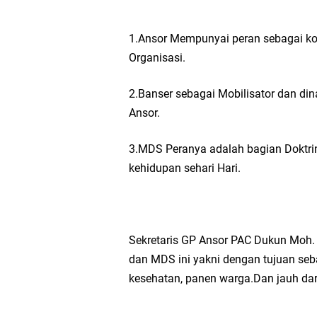
Nila Yani Apresiasi 
1.Ansor Mempunyai peran sebagai k
Organisasi.
Takmir Masjid KH Ro
2.Banser sebagai Mobilisator dan d
Gresik
Ansor.
DPC PDI Perjuangan G
3.MDS Peranya adalah bagian Doktr
kehidupan sehari Hari.
Ponpes Himmatul Khoi
Wates Husada Balongpa
Sekretaris GP Ansor PAC Dukun Moh.
dan MDS ini yakni dengan tujuan seb
kesehatan, panen warga.Dan jauh dari