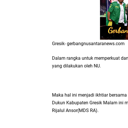
Workshop Petani Org
Tumpeng Nasi Krawu 
FOZ Jatim, BAZNAS, d
Gresik- gerbangnusantaranews.com
Jawa Timur
Dalam rangka untuk memperkuat dan 
yang dilakukan oleh NU.
Bupati Gresik Gus Ya
Sosial
Maka hal ini menjadi ikhtiar bersam
Optik Merlin Donasik
Dukun Kabupaten Gresik Malam ini m
Rijalul Ansor(MDS RA).
Ruwatan Malam Satu S