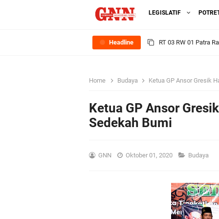
LEGISLATIF
POTRE
Headline
RT 03 RW 01 Patra R
Sinergi Pemerintah 
Home
Budaya
Ketua GP Ansor Gresik H
Ekonomi Lokal
Ketua GP Ansor Gresi
FOZ Jawa Timur Mant
Sedekah Bumi
BerdampakNarasi
GNN
Oktober 01, 2020
Budaya
Media Peduli Bangsa 
Tasyakuran Desa Dap
Bupati Gresik Cup 202