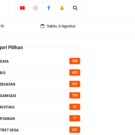
 RI
Sabtu, 8 Agustus
an
ori Pilihan
458
DAYA
rasi
432
BIS
341
SEHATAN
759
GANISASI
92
RISTIWA
71
RTANIAN
631
TRET DESA