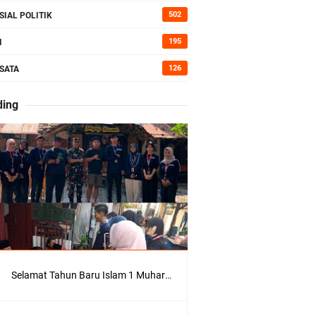
502
SIAL POLITIK
kan Bumi
195
I
126
SATA
ding
erah di
Kepedulian
Selamat Tahun Baru Islam 1 Muharram 1448 H: Pesan Hijrah Drs. H. Husnul Aqib, M.M. untuk Negeri