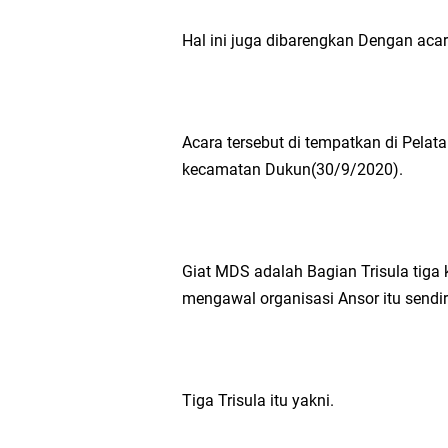
Ketua DPD Golkar Gr
Hal ini juga dibarengkan Dengan aca
Wakil Ketua DPRD Gr
Selamat Tahun Baru I
Acara tersebut di tempatkan di Pela
kecamatan Dukun(30/9/2020).
PDUF MUI Jatim Gela
Reses Anggota DPRD J
Giat MDS adalah Bagian Trisula tig
Hari Jadi Pertama PH
mengawal organisasi Ansor itu sendir
Pemdes Cibanteng Sal
Zakat Produktif Do
Tiga Trisula itu yakni.
Karang Taruna Gresi