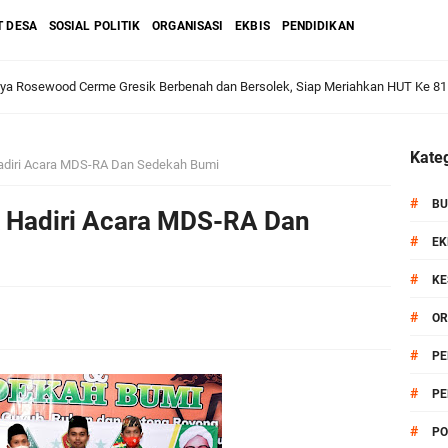
T DESA
SOSIAL POLITIK
ORGANISASI
EKBIS
PENDIDIKAN
aya Rosewood Cerme Gresik Berbenah dan Bersolek, Siap Meriahkan HUT Ke 81
dan Warga: Komsos Kebungson Dorong Kepedulian Lingkungan dan Pemberdaya
Kateg
adiri Acara MDS-RA Dan Sedekah Bumi
#
BU
k Hadiri Acara MDS-RA Dan
apkan Strategi Semester II 2026, Fokus pada Penguatan SDM Amil dan Kolabo
#
EK
#
KE
#
OR
Salurkan Bantuan Alat Bantu Jalan untuk Lansia
#
PE
et: Doa Bersama dan Pelestarian Budaya Leluhur
#
PE
#
PO
6 siap Digelar, Ajang Strategis Cetak Atlet Menuju Porprov Jatim 2027