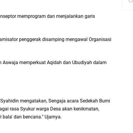
Launching Komunitas Gowes dan Pasar Ahad Jajanan Jadul di Ecopark Randuag
onseptor memprogram dan menjalankan garis
bbach Ma’sum Gelar Penyembelihan Hewan Qurban dari Bupati & Kepala DPM
inamisator penggerak disamping mengawal Organisasi
resik Tebar Berkah Idul Adha, Bagikan Daging Kurban untuk Ratusan Warga
in Aswaja memperkuat Aqidah dan Ubudiyah dalam
riyah Gelar Penyembelihan Hewan Qurban dari Keluarga Besar dr. Titin Ekowat
nggang
 Syahidin mengatakan, Sengaja acara Sedekah Bumi
agai rasa Syukur warga Desa akan kenikmatan,
 bala' dan bencana." Ujarnya.