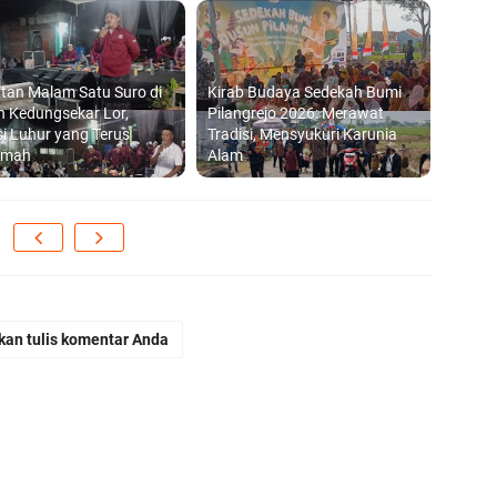
tan Malam Satu Suro di
Kirab Budaya Sedekah Bumi
 Kedungsekar Lor,
Pilangrejo 2026: Merawat
si Luhur yang Terus
Tradisi, Mensyukuri Karunia
qomah
Alam
kan tulis komentar Anda