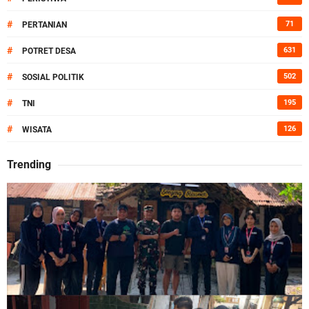
#
71
PERTANIAN
#
631
POTRET DESA
#
502
SOSIAL POLITIK
#
195
TNI
#
126
WISATA
Trending