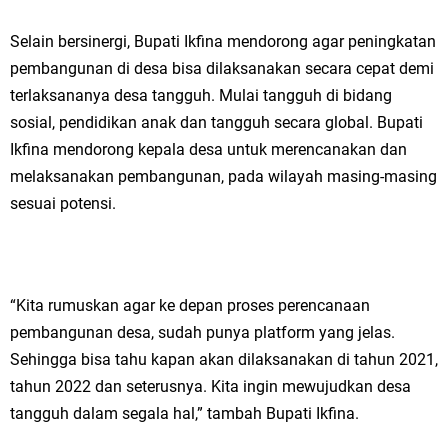
Qurban dari Bupati & Kepala DPMPTSP Gresik
Selain bersinergi, Bupati Ikfina mendorong agar peningkatan
DPC PDI Perjuangan Gresik Tebar Berkah Idul Adha, Bagikan Daging
pembangunan di desa bisa dilaksanakan secara cepat demi
Kurban untuk Ratusan Warga
terlaksananya desa tangguh. Mulai tangguh di bidang
sosial, pendidikan anak dan tangguh secara global. Bupati
Ponpes Himmatul Khoiriyah Gelar Penyembelihan Hewan Qurban dari
Ikfina mendorong kepala desa untuk merencanakan dan
Keluarga Besar dr. Titin Ekowati RS Wates Husada Balongpanggang
melaksanakan pembangunan, pada wilayah masing-masing
sesuai potensi.
RT 03 RW 01 Patra Raya Rosewood Cerme Gresik Berbenah dan
Bersolek, Siap Meriahkan HUT Ke 81 RI
Senin, 10 Agustus
“Kita rumuskan agar ke depan proses perencanaan
pembangunan desa, sudah punya platform yang jelas.
Sehingga bisa tahu kapan akan dilaksanakan di tahun 2021,
tahun 2022 dan seterusnya. Kita ingin mewujudkan desa
tangguh dalam segala hal,” tambah Bupati Ikfina.