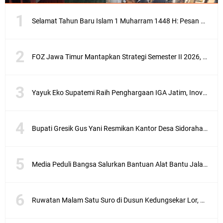
Selamat Tahun Baru Islam 1 Muharram 1448 H: Pesan Hijrah Drs. H. Husnul Aqib, M.M. untuk Negeri
FOZ Jawa Timur Mantapkan Strategi Semester II 2026, Fokus pada Penguatan SDM Amil dan Kolaborasi BerdampakNarasi
Yayuk Eko Supatemi Raih Penghargaan IGA Jatim, Inovasi Wayang Kulit untuk Anak Berkebutuhan Khusus
Bupati Gresik Gus Yani Resmikan Kantor Desa Sidoraharjo: Simbol Komitmen Pelayanan Publik dan Kepedulian Sosial
Media Peduli Bangsa Salurkan Bantuan Alat Bantu Jalan untuk Lansia
Ruwatan Malam Satu Suro di Dusun Kedungsekar Lor, Tradisi Luhur yang Terus Istiqomah