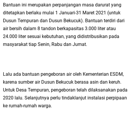
Bantuan ini merupakan perpanjangan masa darurat yang
Ketua DPD Golkar Gresik Wongso Negoro Sambut Tahun Baru Islam
ditetapkan berlaku mulai 1 Januari-31 Maret 2021 (untuk
1448 H dengan Doa Kedamaian
Dusun Tempuran dan Dusun Bekucuk). Bantuan terdiri dari
air bersih dalam 8 tandon berkapasitas 3.000 liter atau
Wakil Ketua DPRD Gresik Mujid Riduan Sampaikan Doa dan Harapan di
24.000 liter sesuai kebutuhan, yang didistribusikan pada
Tahun Baru Islam 1448 H
masyarakat tiap Senin, Rabu dan Jumat.
Selamat Tahun Baru Islam 1 Muharram 1448 H: Pesan Hijrah Drs. H.
Husnul Aqib, M.M. untuk Negeri
Lalu ada bantuan pengeboran air oleh Kementerian ESDM,
PDUF MUI Jatim Gelar Doa Awal Tahun Hijriah, Teguhkan Optimisme
karena sumber air Dusun Bekucuk berasa asin dan keruh.
Untuk Desa Tempuran, pengeboran telah dilaksanakan pada
Menuju Indonesia Emas 2045
2020 lalu. Selanjutnya perlu tindaklanjut instalasi perpipaan
Reses Anggota DPRD Jabar M. Rizky di Desa Cibitung Wetan: Serap
ke rumah-rumah warga.
Aspirasi Petani dan Warga
Hari Jadi Pertama PHIGMA: Advokat dan LBH Perkuat Soliditas di