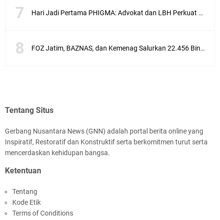
Hari Jadi Pertama PHIGMA: Advokat dan LBH Perkuat Soliditas di Jakarta
FOZ Jatim, BAZNAS, dan Kemenag Salurkan 22.456 Bingkisan Lebaran Yatim Serentak di Berbagai Daerah di Jawa Timur
Tentang Situs
Gerbang Nusantara News (GNN) adalah portal berita online yang
Inspiratif, Restoratif dan Konstruktif serta berkomitmen turut serta
mencerdaskan kehidupan bangsa.
Ketentuan
Tentang
Kode Etik
Terms of Conditions