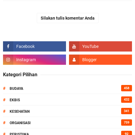
Silakan tulis komentar Anda
Kategori Pilihan
#
458
BUDAYA
#
432
EKBIS
#
341
KESEHATAN
#
759
ORGANISASI
#
92
PERISTIWA