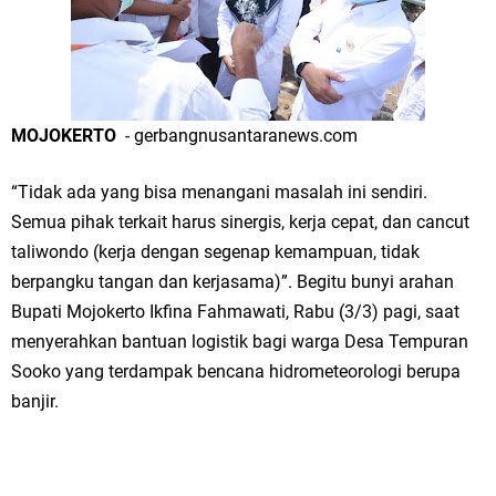
Merawat Alam, Menyelamatkan Bumi
Tumpeng Nasi Krawu Pecahkan Rekor MURI, KWGe Angkat Kuliner
Gresik ke Panggung Dunia
MOJOKERTO
- gerbangnusantaranews.com
FOZ Jatim, BAZNAS, dan Kemenag Salurkan 22.456 Bingkisan Lebaran
Yatim Serentak di Berbagai Daerah di Jawa Timur
“Tidak ada yang bisa menangani masalah ini sendiri.
Semua pihak terkait harus sinergis, kerja cepat, dan cancut
Bupati Gresik Gus Yani Resmikan Kantor Desa Sidoraharjo: Simbol
taliwondo (kerja dengan segenap kemampuan, tidak
berpangku tangan dan kerjasama)”. Begitu bunyi arahan
Komitmen Pelayanan Publik dan Kepedulian Sosial
Bupati Mojokerto Ikfina Fahmawati, Rabu (3/3) pagi, saat
Optik Merlin Donasikan Rp10,36 Juta, Perkuat Keberlanjutan Program
menyerahkan bantuan logistik bagi warga Desa Tempuran
Sooko yang terdampak bencana hidrometeorologi berupa
JKNN
banjir.
Ruwatan Malam Satu Suro di Dusun Kedungsekar Lor, Tradisi Luhur
yang Terus Istiqomah