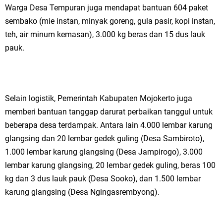
Warga Desa Tempuran juga mendapat bantuan 604 paket
Jakarta
sembako (mie instan, minyak goreng, gula pasir, kopi instan,
teh, air minum kemasan), 3.000 kg beras dan 15 dus lauk
Pemdes Cibanteng Salurkan PMT: Cegah Stunting, Perkuat Gizi Balita
pauk.
dan Ibu Hamil Narasi
Zakat Produktif Dorong Kemandirian UMKM, LAZISNU Kedamean Bantu
Selain logistik, Pemerintah Kabupaten Mojokerto juga
Kembangkan Warung Bu Wiwik
memberi bantuan tanggap darurat perbaikan tanggul untuk
Karang Taruna Gresik Perkuat Ekonomi Lewat Pemanfaatan Gedung C
beberapa desa terdampak. Antara lain 4.000 lembar karung
glangsing dan 20 lembar gedek guling (Desa Sambiroto),
Islamic Center
1.000 lembar karung glangsing (Desa Jampirogo), 3.000
Nila Yani Apresiasi Launching Komunitas Gowes dan Pasar Ahad
lembar karung glangsing, 20 lembar gedek guling, beras 100
kg dan 3 dus lauk pauk (Desa Sooko), dan 1.500 lembar
Jajanan Jadul di Ecopark Randuagung
karung glangsing (Desa Ngingasrembyong).
Takmir Masjid KH Robbach Ma’sum Gelar Penyembelihan Hewan