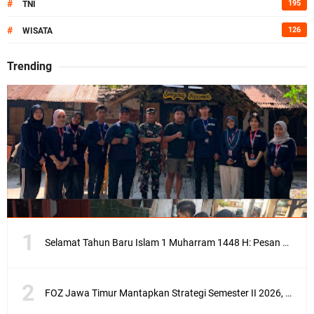
#
195
TNI
#
126
WISATA
Trending
Selamat Tahun Baru Islam 1 Muharram 1448 H: Pesan Hijrah Drs. H. Husnul Aqib, M.M. untuk Negeri
FOZ Jawa Timur Mantapkan Strategi Semester II 2026, Fokus pada Penguatan SDM Amil dan Kolaborasi BerdampakNarasi