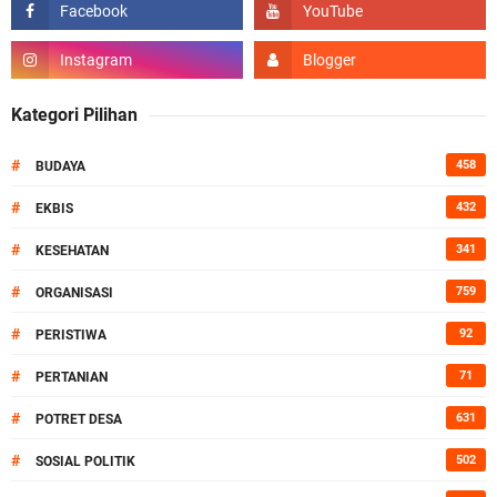
Kategori Pilihan
#
458
BUDAYA
#
432
EKBIS
#
341
KESEHATAN
#
759
ORGANISASI
#
92
PERISTIWA
#
71
PERTANIAN
#
631
POTRET DESA
#
502
SOSIAL POLITIK