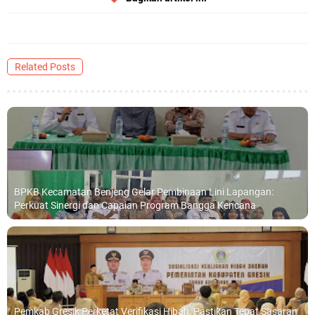
Qurban dari Bupati & Kepala DPMPTSP Gresik
DPC PDI Perjuangan Gresik Tebar Berkah Idul Adha, Bagikan Daging
Kurban untuk Ratusan Warga
Related Posts
Ponpes Himmatul Khoiriyah Gelar Penyembelihan Hewan Qurban dari
Keluarga Besar dr. Titin Ekowati RS Wates Husada Balongpanggang
RT 03 RW 01 Patra Raya Rosewood Cerme Gresik Berbenah dan
Bersolek, Siap Meriahkan HUT Ke 81 RI
Sabtu, 8 Agustus
BPKB Kecamatan Benjeng Gelar Pembinaan Lini Lapangan:
Perkuat Sinergi dan Capaian Program Bangga Kencana
Pemkab Gresik Perketat Verifikasi Hibah: Pastikan Tepat Sasaran