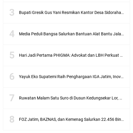
Bupati Gresik Gus Yani Resmikan Kantor Desa Sidoraharjo: Simbol Komitmen Pelayanan Publik dan Kepedulian Sosial
Media Peduli Bangsa Salurkan Bantuan Alat Bantu Jalan untuk Lansia
Hari Jadi Pertama PHIGMA: Advokat dan LBH Perkuat Soliditas di Jakarta
Yayuk Eko Supatemi Raih Penghargaan IGA Jatim, Inovasi Wayang Kulit untuk Anak Berkebutuhan Khusus
Ruwatan Malam Satu Suro di Dusun Kedungsekar Lor, Tradisi Luhur yang Terus Istiqomah
FOZ Jatim, BAZNAS, dan Kemenag Salurkan 22.456 Bingkisan Lebaran Yatim Serentak di Berbagai Daerah di Jawa Timur