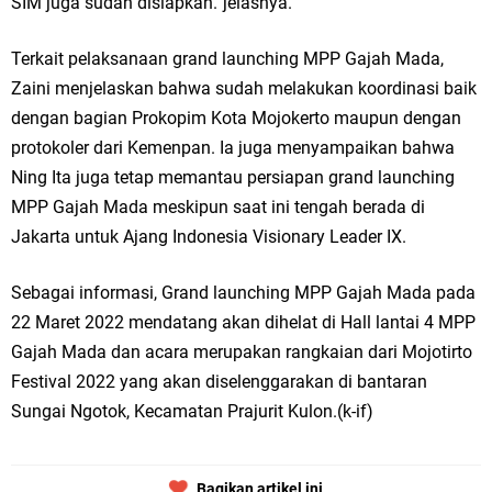
SIM juga sudah disiapkan.”jelasnya.
Jakarta
Terkait pelaksanaan grand launching MPP Gajah Mada,
Pemdes Cibanteng Salurkan PMT: Cegah Stunting, Perkuat Gizi Balita
Zaini menjelaskan bahwa sudah melakukan koordinasi baik
dengan bagian Prokopim Kota Mojokerto maupun dengan
dan Ibu Hamil Narasi
protokoler dari Kemenpan. Ia juga menyampaikan bahwa
Zakat Produktif Dorong Kemandirian UMKM, LAZISNU Kedamean Bantu
Ning Ita juga tetap memantau persiapan grand launching
MPP Gajah Mada meskipun saat ini tengah berada di
Kembangkan Warung Bu Wiwik
Jakarta untuk Ajang Indonesia Visionary Leader IX.
Karang Taruna Gresik Perkuat Ekonomi Lewat Pemanfaatan Gedung C
Sebagai informasi, Grand launching MPP Gajah Mada pada
Islamic Center
22 Maret 2022 mendatang akan dihelat di Hall lantai 4 MPP
Gajah Mada dan acara merupakan rangkaian dari Mojotirto
Nila Yani Apresiasi Launching Komunitas Gowes dan Pasar Ahad
Festival 2022 yang akan diselenggarakan di bantaran
Jajanan Jadul di Ecopark Randuagung
Sungai Ngotok, Kecamatan Prajurit Kulon.(k-if)
Takmir Masjid KH Robbach Ma’sum Gelar Penyembelihan Hewan
Bagikan artikel ini