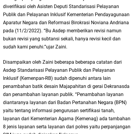
Ketua DPD Golkar Gresik Wongso Negoro Sambut Tahun Baru Islam
diverifikasi oleh Asisten Deputi Standarisasi Pelayanan
Publik dan Pelayanan Inklusif Kementerian Pendayagunaan
1448 H dengan Doa Kedamaian
Aparatur Negara dan Reformasi Birokrasi Noviana Andriana
Wakil Ketua DPRD Gresik Mujid Riduan Sampaikan Doa dan Harapan di
pada (11/2/2022). “Bu Asdep memberikan revisi namun
bukan revisi yang subtansi sekali, hanya revisi kecil dan
Tahun Baru Islam 1448 H
sudah kami penuhi.”ujar Zaini.
Selamat Tahun Baru Islam 1 Muharram 1448 H: Pesan Hijrah Drs. H.
Disampaikan oleh Zaini beberapa beberapa catatan dari
Husnul Aqib, M.M. untuk Negeri
Asdep Standarisasi Pelayanan Publik dan Pelayanan
Inklusif (Kemenpan-RB) sudah dipenuhi antara lain
PDUF MUI Jatim Gelar Doa Awal Tahun Hijriah, Teguhkan Optimisme
penambahan batik desain Majapahitan di gerai Dekranasda
Menuju Indonesia Emas 2045
dan penambahan layanan publik. “Penambahan layanan
diantaranya layanan dari Badan Pertanahan Negara (BPN)
Reses Anggota DPRD Jabar M. Rizky di Desa Cibitung Wetan: Serap
yaitu tentang informasi pengurusan sertifikasi tanah,
Aspirasi Petani dan Warga
layanan dari Kementerian Agama (Kemenag) ada tambahan
8 jenis layanan serta layanan dari polres yaitu perpanjangan
Hari Jadi Pertama PHIGMA: Advokat dan LBH Perkuat Soliditas di