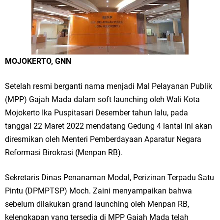
Merawat Alam, Menyelamatkan Bumi
Tumpeng Nasi Krawu Pecahkan Rekor MURI, KWGe Angkat Kuliner
Gresik ke Panggung Dunia
MOJOKERTO, GNN
FOZ Jatim, BAZNAS, dan Kemenag Salurkan 22.456 Bingkisan Lebaran
Yatim Serentak di Berbagai Daerah di Jawa Timur
Setelah resmi berganti nama menjadi Mal Pelayanan Publik
(MPP) Gajah Mada dalam soft launching oleh Wali Kota
Bupati Gresik Gus Yani Resmikan Kantor Desa Sidoraharjo: Simbol
Mojokerto Ika Puspitasari Desember tahun lalu, pada
Komitmen Pelayanan Publik dan Kepedulian Sosial
tanggal 22 Maret 2022 mendatang Gedung 4 lantai ini akan
diresmikan oleh Menteri Pemberdayaan Aparatur Negara
Optik Merlin Donasikan Rp10,36 Juta, Perkuat Keberlanjutan Program
Reformasi Birokrasi (Menpan RB).
JKNN
Sekretaris Dinas Penanaman Modal, Perizinan Terpadu Satu
Ruwatan Malam Satu Suro di Dusun Kedungsekar Lor, Tradisi Luhur
Pintu (DPMPTSP) Moch. Zaini menyampaikan bahwa
sebelum dilakukan grand launching oleh Menpan RB,
yang Terus Istiqomah
kelengkapan yang tersedia di MPP Gajah Mada telah