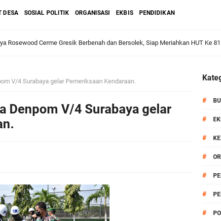
T DESA
SOSIAL POLITIK
ORGANISASI
EKBIS
PENDIDIKAN
aya Rosewood Cerme Gresik Berbenah dan Bersolek, Siap Meriahkan HUT Ke 81
dan Warga: Komsos Kebungson Dorong Kepedulian Lingkungan dan Pemberdaya
Kateg
om V/4 Surabaya gelar Pemeriksaan Kendaraan.
apkan Strategi Semester II 2026, Fokus pada Penguatan SDM Amil dan Kolabo
#
BU
a Denpom V/4 Surabaya gelar
#
EK
an.
#
KE
Salurkan Bantuan Alat Bantu Jalan untuk Lansia
#
OR
et: Doa Bersama dan Pelestarian Budaya Leluhur
#
PE
#
PE
6 siap Digelar, Ajang Strategis Cetak Atlet Menuju Porprov Jatim 2027
#
PO