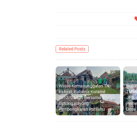
Takmir Masjid KH Ro
Gresik
DPC PDI Perjuangan G
Related Posts
Ponpes Himmatul Khoi
Wates Husada Balongpa
Wujud Kemanunggalan TNI-
Bupat
Rakyat, Babinsa Koramil
TMMD
0812/03 Turi Bersama Warga
JPD, 
Gotong Royong
Peme
Pembongkaran Rutilahu
Desa