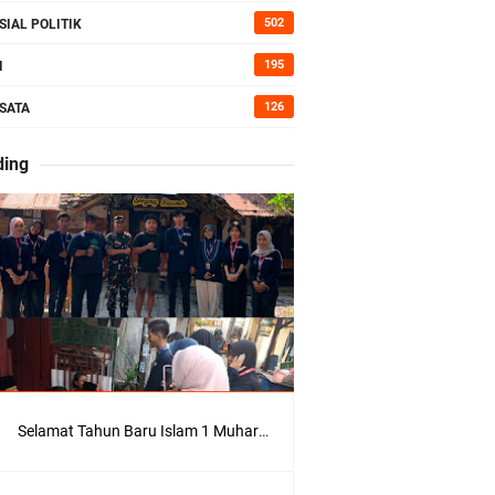
kan Bumi
502
SIAL POLITIK
195
I
126
SATA
erah di
ding
Kepedulian
Selamat Tahun Baru Islam 1 Muharram 1448 H: Pesan Hijrah Drs. H. Husnul Aqib, M.M. untuk Negeri