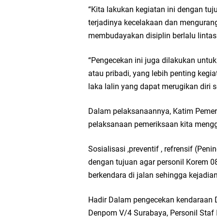
“Kita lakukan kegiatan ini dengan t
Wakil Ketua DPRD Gr
terjadinya kecelakaan dan mengurangi
membudayakan disiplin berlalu lintas
Selamat Tahun Baru I
“Pengecekan ini juga dilakukan untu
PDUF MUI Jatim Gela
atau pribadi, yang lebih penting kegi
laka lalin yang dapat merugikan diri 
Reses Anggota DPRD J
Dalam pelaksanaannya, Katim Pemer
Hari Jadi Pertama PH
pelaksanaan pemeriksaan kita meng
Pemdes Cibanteng Sal
Sosialisasi ,preventif , refrensif (Pe
dengan tujuan agar personil Korem
Zakat Produktif Do
berkendara di jalan sehingga kejadia
Karang Taruna Gresi
Hadir Dalam pengecekan kendaraan Di
Denpom V/4 Surabaya, Personil Staf 
Nila Yani Apresiasi 