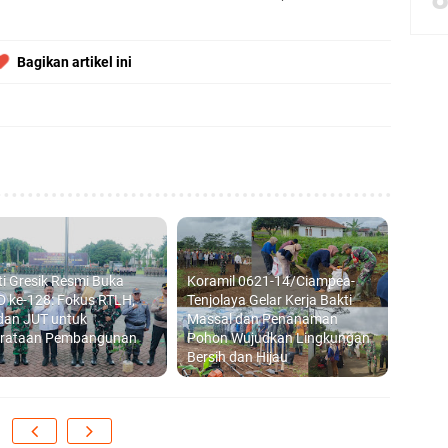
bbach Ma’sum Gelar Penyembelihan Hewan Qurban dari Bupati & Kepala DPM
Bagikan artikel ini
resik Tebar Berkah Idul Adha, Bagikan Daging Kurban untuk Ratusan Warga
riyah Gelar Penyembelihan Hewan Qurban dari Keluarga Besar dr. Titin Ekowat
nggang
i Gresik Resmi Buka
Koramil 0621-14/Ciampea-
 ke-128: Fokus RTLH,
Tenjolaya Gelar Kerja Bakti
dan JUT untuk
Massal dan Penanaman
rataan Pembangunan
Pohon Wujudkan Lingkungan
Bersih dan Hijau