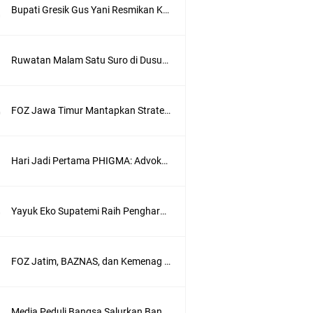
Bupati Gresik Gus Yani Resmikan Kantor Desa Sidoraharjo: Simbol Komitmen Pelayanan Publik dan Kepedulian Sosial
Ruwatan Malam Satu Suro di Dusun Kedungsekar Lor, Tradisi Luhur yang Terus Istiqomah
FOZ Jawa Timur Mantapkan Strategi Semester II 2026, Fokus pada Penguatan SDM Amil dan Kolaborasi BerdampakNarasi
Hari Jadi Pertama PHIGMA: Advokat dan LBH Perkuat Soliditas di Jakarta
Yayuk Eko Supatemi Raih Penghargaan IGA Jatim, Inovasi Wayang Kulit untuk Anak Berkebutuhan Khusus
wik
FOZ Jatim, BAZNAS, dan Kemenag Salurkan 22.456 Bingkisan Lebaran Yatim Serentak di Berbagai Daerah di Jawa Timur
ung
Media Peduli Bangsa Salurkan Bantuan Alat Bantu Jalan untuk Lansia