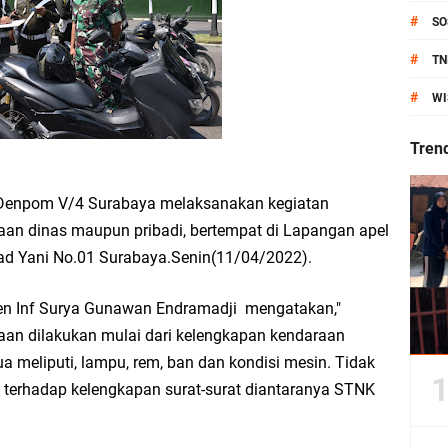
anik Pati Raya: Meneguhkan Kemandirian Pangan, Merawat Alam, Menyelamat
#
SO
Pecahkan Rekor MURI, KWGe Angkat Kuliner Gresik ke Panggung Dunia
#
TN
#
WI
an Kemenag Salurkan 22.456 Bingkisan Lebaran Yatim Serentak di Berbagai Da
Tren
Denpom V/4 Surabaya melaksanakan kegiatan
ni Resmikan Kantor Desa Sidoraharjo: Simbol Komitmen Pelayanan Publik dan 
an dinas maupun pribadi, bertempat di Lapangan apel
d Yani No.01 Surabaya.Senin(11/04/2022).
ten Inf Surya Gunawan Endramadji mengatakan,"
an Rp10,36 Juta, Perkuat Keberlanjutan Program JKNN
an dilakukan mulai dari kelengkapan kendaraan
 meliputi, lampu, rem, ban dan kondisi mesin. Tidak
uro di Dusun Kedungsekar Lor, Tradisi Luhur yang Terus Istiqomah
n terhadap kelengkapan surat-surat diantaranya STNK
esik Wongso Negoro Sambut Tahun Baru Islam 1448 H dengan Doa Kedamaian