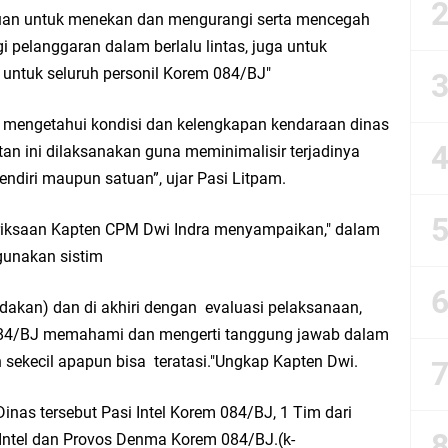
ujuan untuk menekan dan mengurangi serta mencegah
esik Mujid Riduan Sampaikan Doa dan Harapan di Tahun Baru Islam 1448 H
 pelanggaran dalam berlalu lintas, juga untuk
 untuk seluruh personil Korem 084/BJ"
slam 1 Muharram 1448 H: Pesan Hijrah Drs. H. Husnul Aqib, M.M. untuk Negeri
k mengetahui kondisi dan kelengkapan kendaraan dinas
r Doa Awal Tahun Hijriah, Teguhkan Optimisme Menuju Indonesia Emas 2045
atan ini dilaksanakan guna meminimalisir terjadinya
sendiri maupun satuan”, ujar Pasi Litpam.
abar M. Rizky di Desa Cibitung Wetan: Serap Aspirasi Petani dan Warga
iksaan Kapten CPM Dwi Indra menyampaikan," dalam
IGMA: Advokat dan LBH Perkuat Soliditas di Jakarta
gunakan sistim
urkan PMT: Cegah Stunting, Perkuat Gizi Balita dan Ibu Hamil Narasi
nindakan) dan di akhiri dengan evaluasi pelaksanaan,
 084/BJ memahami dan mengerti tanggung jawab dalam
rong Kemandirian UMKM, LAZISNU Kedamean Bantu Kembangkan Warung Bu Wi
n sekecil apapun bisa teratasi."Ungkap Kapten Dwi.
k Perkuat Ekonomi Lewat Pemanfaatan Gedung C Islamic Center
nas tersebut Pasi Intel Korem 084/BJ, 1 Tim dari
Intel dan Provos Denma Korem 084/BJ.(k-
Launching Komunitas Gowes dan Pasar Ahad Jajanan Jadul di Ecopark Randuag