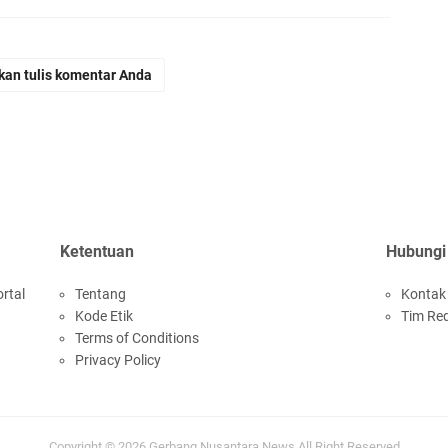
kan tulis komentar Anda
Ketentuan
Hubungi
rtal
Tentang
Kontak
Kode Etik
Tim Re
Terms of Conditions
Privacy Policy
Copyright ©
2026
Gerbang Nusantara News
All Right Reserved