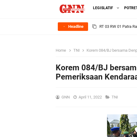
LEGISLATIF
POTRE
Headline
RT 03 RW 01 Patra R
Sinergi Pemerintah 
Ekonomi Lokal
Home
TNI
Korem 084/BJ bersama Denp
FOZ Jawa Timur Mant
Korem 084/BJ bersam
BerdampakNarasi
Pemeriksaan Kendara
Media Peduli Bangsa 
GNN
April 11, 2022
TNI
Tasyakuran Desa Dap
Bupati Gresik Cup 202