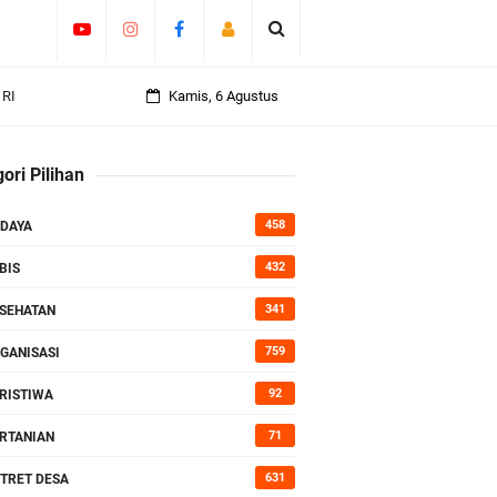
 RI
an
Kamis, 6 Agustus
ori Pilihan
rasi
458
DAYA
432
BIS
341
SEHATAN
759
GANISASI
92
RISTIWA
71
RTANIAN
631
TRET DESA