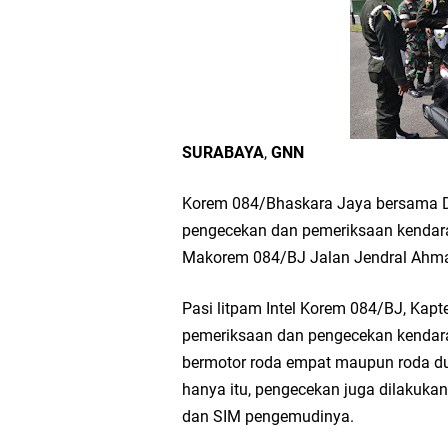
Workshop Petani Org
Tumpeng Nasi Krawu 
FOZ Jatim, BAZNAS, d
SURABAYA
,
GNN
Jawa Timur
Korem 084/Bhaskara Jaya bersama 
Bupati Gresik Gus Ya
pengecekan dan pemeriksaan kendara
Makorem 084/BJ Jalan Jendral Ahma
Sosial
Pasi litpam Intel Korem 084/BJ, Kap
Optik Merlin Donasik
pemeriksaan dan pengecekan kendara
bermotor roda empat maupun roda dua
Ruwatan Malam Satu S
hanya itu, pengecekan juga dilakuka
dan SIM pengemudinya.
Ketua DPD Golkar Gr