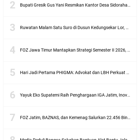
Bupati Gresik Gus Yani Resmikan Kantor Desa Sidoraharjo: Simbol Komitmen Pelayanan Publik dan Kepedulian Sosial
Ruwatan Malam Satu Suro di Dusun Kedungsekar Lor, Tradisi Luhur yang Terus Istiqomah
FOZ Jawa Timur Mantapkan Strategi Semester II 2026, Fokus pada Penguatan SDM Amil dan Kolaborasi BerdampakNarasi
Hari Jadi Pertama PHIGMA: Advokat dan LBH Perkuat Soliditas di Jakarta
Yayuk Eko Supatemi Raih Penghargaan IGA Jatim, Inovasi Wayang Kulit untuk Anak Berkebutuhan Khusus
FOZ Jatim, BAZNAS, dan Kemenag Salurkan 22.456 Bingkisan Lebaran Yatim Serentak di Berbagai Daerah di Jawa Timur