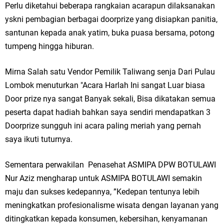
Perlu diketahui beberapa rangkaian acarapun dilaksanakan
Jakarta
yskni pembagian berbagai doorprize yang disiapkan panitia,
santunan kepada anak yatim, buka puasa bersama, potong
Pemdes Cibanteng Salurkan PMT: Cegah Stunting, Perkuat Gizi Balita
tumpeng hingga hiburan.
dan Ibu Hamil Narasi
Mirna Salah satu Vendor Pemilik Taliwang senja Dari Pulau
Zakat Produktif Dorong Kemandirian UMKM, LAZISNU Kedamean Bantu
Lombok menuturkan "Acara Harlah Ini sangat Luar biasa
Door prize nya sangat Banyak sekali, Bisa dikatakan semua
Kembangkan Warung Bu Wiwik
peserta dapat hadiah bahkan saya sendiri mendapatkan 3
Karang Taruna Gresik Perkuat Ekonomi Lewat Pemanfaatan Gedung C
Doorprize sungguh ini acara paling meriah yang pernah
saya ikuti tuturnya.
Islamic Center
Nila Yani Apresiasi Launching Komunitas Gowes dan Pasar Ahad
Sementara perwakilan Penasehat ASMIPA DPW BOTULAWI
Nur Aziz mengharap untuk ASMIPA BOTULAWI semakin
Jajanan Jadul di Ecopark Randuagung
maju dan sukses kedepannya, ”Kedepan tentunya lebih
Takmir Masjid KH Robbach Ma’sum Gelar Penyembelihan Hewan
meningkatkan profesionalisme wisata dengan layanan yang
ditingkatkan kepada konsumen, kebersihan, kenyamanan