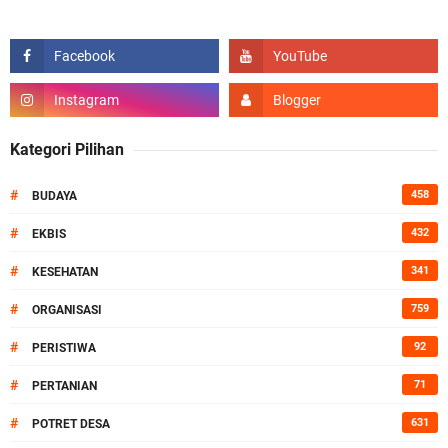
Kategori Pilihan
#
458
BUDAYA
#
432
EKBIS
#
341
KESEHATAN
#
759
ORGANISASI
#
92
PERISTIWA
#
71
PERTANIAN
#
631
POTRET DESA