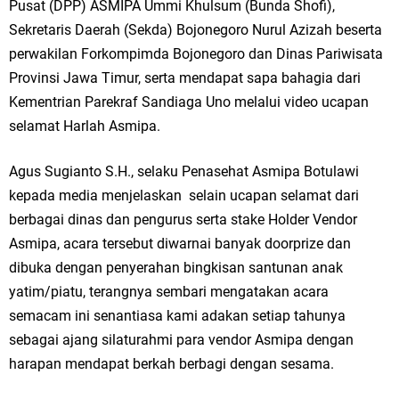
Pusat (DPP) ASMIPA Ummi Khulsum (Bunda Shofi),
Ketua DPD Golkar Gresik Wongso Negoro Sambut Tahun Baru Islam
Sekretaris Daerah (Sekda) Bojonegoro Nurul Azizah beserta
1448 H dengan Doa Kedamaian
perwakilan Forkompimda Bojonegoro dan Dinas Pariwisata
Provinsi Jawa Timur, serta mendapat sapa bahagia dari
Wakil Ketua DPRD Gresik Mujid Riduan Sampaikan Doa dan Harapan di
Kementrian Parekraf Sandiaga Uno melalui video ucapan
selamat Harlah Asmipa.
Tahun Baru Islam 1448 H
Selamat Tahun Baru Islam 1 Muharram 1448 H: Pesan Hijrah Drs. H.
Agus Sugianto S.H., selaku Penasehat Asmipa Botulawi
kepada media menjelaskan selain ucapan selamat dari
Husnul Aqib, M.M. untuk Negeri
berbagai dinas dan pengurus serta stake Holder Vendor
PDUF MUI Jatim Gelar Doa Awal Tahun Hijriah, Teguhkan Optimisme
Asmipa, acara tersebut diwarnai banyak doorprize dan
dibuka dengan penyerahan bingkisan santunan anak
Menuju Indonesia Emas 2045
yatim/piatu, terangnya sembari mengatakan acara
Reses Anggota DPRD Jabar M. Rizky di Desa Cibitung Wetan: Serap
semacam ini senantiasa kami adakan setiap tahunya
sebagai ajang silaturahmi para vendor Asmipa dengan
Aspirasi Petani dan Warga
harapan mendapat berkah berbagi dengan sesama.
Hari Jadi Pertama PHIGMA: Advokat dan LBH Perkuat Soliditas di