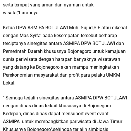
Qurban dari Bupati & Kepala DPMPTSP Gresik
serta tempat yang aman dan nyaman untuk
wisata,”harapnya.
DPC PDI Perjuangan Gresik Tebar Berkah Idul Adha, Bagikan Daging
Kurban untuk Ratusan Warga
Ketua DPW ASMIPA BOTULAWI Muh. Sujud,S.E atau dikenal
dengan Mas Syifa' pada kesempatan tersebut berharap
Ponpes Himmatul Khoiriyah Gelar Penyembelihan Hewan Qurban dari
terciptanya sinergitas antara ASMIPA DPW BOTULAWI dan
Keluarga Besar dr. Titin Ekowati RS Wates Husada Balongpanggang
Pemerintah Daerah khususnya Bojonegoro untuk kemajuan
dunia pariwisata dengan harapan banyaknya wisatawan
RT 03 RW 01 Patra Raya Rosewood Cerme Gresik Berbenah dan
yang datang ke Bojonegoro akan mampu meningkatkan
Bersolek, Siap Meriahkan HUT Ke 81 RI
Perekonomian masyarakat dan profit para pelaku UMKM
Lokal.
Kamis, 6 Agustus
" Semoga terjalin sinergitas antara ASMIPA DPW BOTULAWI
dengan dinas-dinas terkait khususnya di Bojonegoro.
Kedepan, dinas-dinas dapat mensuport event-evant
ASMIPA untuk membangkitkan pariwisata di Jawa Timur
Khususnya Bojonegoro",sehingga terjalin simbiosis