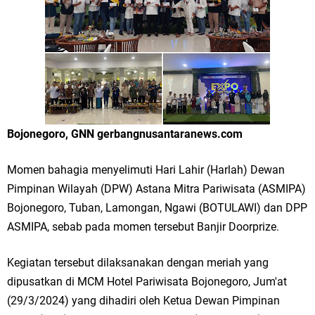
Merawat Alam, Menyelamatkan Bumi
Tumpeng Nasi Krawu Pecahkan Rekor MURI, KWGe Angkat Kuliner
Gresik ke Panggung Dunia
FOZ Jatim, BAZNAS, dan Kemenag Salurkan 22.456 Bingkisan Lebaran
Yatim Serentak di Berbagai Daerah di Jawa Timur
Bojonegoro, GNN gerbangnusantaranews.com
Bupati Gresik Gus Yani Resmikan Kantor Desa Sidoraharjo: Simbol
Momen bahagia menyelimuti Hari Lahir (Harlah) Dewan
Komitmen Pelayanan Publik dan Kepedulian Sosial
Pimpinan Wilayah (DPW) Astana Mitra Pariwisata (ASMIPA)
Bojonegoro, Tuban, Lamongan, Ngawi (BOTULAWI) dan DPP
Optik Merlin Donasikan Rp10,36 Juta, Perkuat Keberlanjutan Program
ASMIPA, sebab pada momen tersebut Banjir Doorprize.
JKNN
Kegiatan tersebut dilaksanakan dengan meriah yang
Ruwatan Malam Satu Suro di Dusun Kedungsekar Lor, Tradisi Luhur
dipusatkan di MCM Hotel Pariwisata Bojonegoro, Jum'at
yang Terus Istiqomah
(29/3/2024) yang dihadiri oleh Ketua Dewan Pimpinan