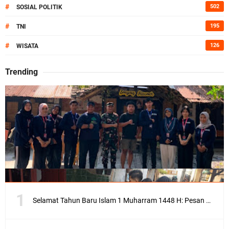
#
502
SOSIAL POLITIK
#
195
TNI
#
126
WISATA
Trending
Selamat Tahun Baru Islam 1 Muharram 1448 H: Pesan Hijrah Drs. H. Husnul Aqib, M.M. untuk Negeri