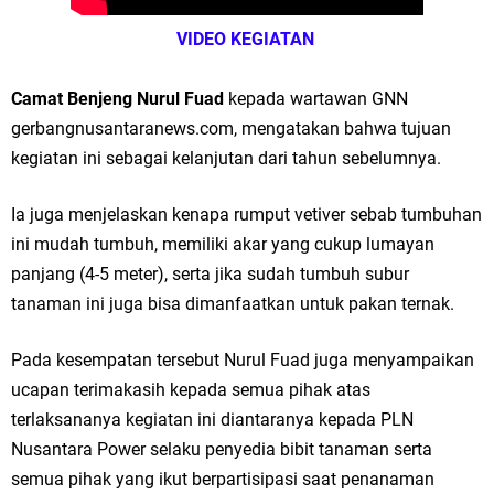
Jakarta
VIDEO KEGIATAN
Pemdes Cibanteng Salurkan PMT: Cegah Stunting, Perkuat Gizi Balita
Camat Benjeng Nurul Fuad
kepada wartawan GNN
dan Ibu Hamil Narasi
gerbangnusantaranews.com, mengatakan bahwa tujuan
kegiatan ini sebagai kelanjutan dari tahun sebelumnya.
Zakat Produktif Dorong Kemandirian UMKM, LAZISNU Kedamean Bantu
Ia juga menjelaskan kenapa rumput vetiver sebab tumbuhan
Kembangkan Warung Bu Wiwik
ini mudah tumbuh, memiliki akar yang cukup lumayan
Karang Taruna Gresik Perkuat Ekonomi Lewat Pemanfaatan Gedung C
panjang (4-5 meter), serta jika sudah tumbuh subur
tanaman ini juga bisa dimanfaatkan untuk pakan ternak.
Islamic Center
Nila Yani Apresiasi Launching Komunitas Gowes dan Pasar Ahad
Pada kesempatan tersebut Nurul Fuad juga menyampaikan
ucapan terimakasih kepada semua pihak atas
Jajanan Jadul di Ecopark Randuagung
terlaksananya kegiatan ini diantaranya kepada PLN
Nusantara Power selaku penyedia bibit tanaman serta
Takmir Masjid KH Robbach Ma’sum Gelar Penyembelihan Hewan
semua pihak yang ikut berpartisipasi saat penanaman