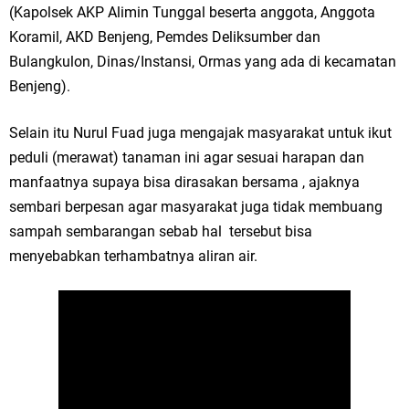
Qurban dari Bupati & Kepala DPMPTSP Gresik
(Kapolsek AKP Alimin Tunggal beserta anggota, Anggota
Koramil, AKD Benjeng, Pemdes Deliksumber dan
DPC PDI Perjuangan Gresik Tebar Berkah Idul Adha, Bagikan Daging
Bulangkulon, Dinas/Instansi, Ormas yang ada di kecamatan
Kurban untuk Ratusan Warga
Benjeng).
Ponpes Himmatul Khoiriyah Gelar Penyembelihan Hewan Qurban dari
Selain itu Nurul Fuad juga mengajak masyarakat untuk ikut
Keluarga Besar dr. Titin Ekowati RS Wates Husada Balongpanggang
peduli (merawat) tanaman ini agar sesuai harapan dan
manfaatnya supaya bisa dirasakan bersama , ajaknya
RT 03 RW 01 Patra Raya Rosewood Cerme Gresik Berbenah dan
sembari berpesan agar masyarakat juga tidak membuang
sampah sembarangan sebab hal tersebut bisa
Bersolek, Siap Meriahkan HUT Ke 81 RI
menyebabkan terhambatnya aliran air.
Minggu, 9 Agustus