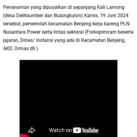
Ketua DPD Golkar Gresik Wongso Negoro Sambut Tahun Baru Islam
Penanaman yang dipusatkan di sepanjang Kali Lamong
(desa Deliksumber dan Bulangkulon) Kamis, 19 Juni 2024
1448 H dengan Doa Kedamaian
tersebut, pemerintah kecamatan Benjeng kerja bareng PLN
Wakil Ketua DPRD Gresik Mujid Riduan Sampaikan Doa dan Harapan di
Nusantara Power serta lintas sektoral (Forkopimcam beserta
jajaran, Dinas/ Instansi yang ada di Kecamatan Benjeng,
Tahun Baru Islam 1448 H
AKD, Ormas dll.)
Selamat Tahun Baru Islam 1 Muharram 1448 H: Pesan Hijrah Drs. H.
Husnul Aqib, M.M. untuk Negeri
PDUF MUI Jatim Gelar Doa Awal Tahun Hijriah, Teguhkan Optimisme
Menuju Indonesia Emas 2045
Reses Anggota DPRD Jabar M. Rizky di Desa Cibitung Wetan: Serap
Aspirasi Petani dan Warga
Hari Jadi Pertama PHIGMA: Advokat dan LBH Perkuat Soliditas di