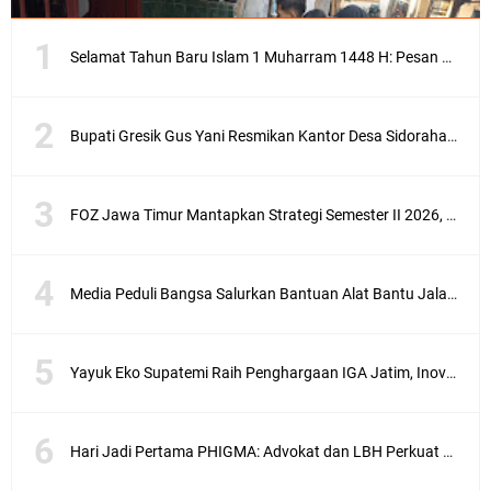
Selamat Tahun Baru Islam 1 Muharram 1448 H: Pesan Hijrah Drs. H. Husnul Aqib, M.M. untuk Negeri
Bupati Gresik Gus Yani Resmikan Kantor Desa Sidoraharjo: Simbol Komitmen Pelayanan Publik dan Kepedulian Sosial
FOZ Jawa Timur Mantapkan Strategi Semester II 2026, Fokus pada Penguatan SDM Amil dan Kolaborasi BerdampakNarasi
Media Peduli Bangsa Salurkan Bantuan Alat Bantu Jalan untuk Lansia
Yayuk Eko Supatemi Raih Penghargaan IGA Jatim, Inovasi Wayang Kulit untuk Anak Berkebutuhan Khusus
Hari Jadi Pertama PHIGMA: Advokat dan LBH Perkuat Soliditas di Jakarta