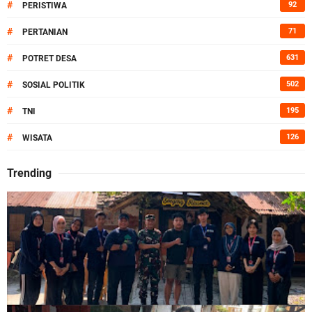
#
92
PERISTIWA
#
71
PERTANIAN
#
631
POTRET DESA
#
502
SOSIAL POLITIK
#
195
TNI
#
126
WISATA
Trending