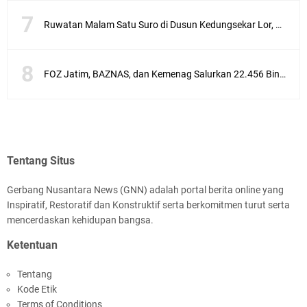
Ruwatan Malam Satu Suro di Dusun Kedungsekar Lor, Tradisi Luhur yang Terus Istiqomah
FOZ Jatim, BAZNAS, dan Kemenag Salurkan 22.456 Bingkisan Lebaran Yatim Serentak di Berbagai Daerah di Jawa Timur
Tentang Situs
Gerbang Nusantara News (GNN) adalah portal berita online yang
Inspiratif, Restoratif dan Konstruktif serta berkomitmen turut serta
mencerdaskan kehidupan bangsa.
Ketentuan
Tentang
Kode Etik
Terms of Conditions