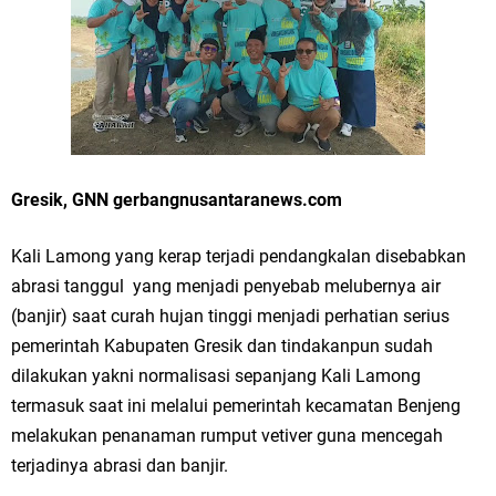
Merawat Alam, Menyelamatkan Bumi
Tumpeng Nasi Krawu Pecahkan Rekor MURI, KWGe Angkat Kuliner
Gresik ke Panggung Dunia
FOZ Jatim, BAZNAS, dan Kemenag Salurkan 22.456 Bingkisan Lebaran
Yatim Serentak di Berbagai Daerah di Jawa Timur
Gresik, GNN gerbangnusantaranews.com
Bupati Gresik Gus Yani Resmikan Kantor Desa Sidoraharjo: Simbol
Kali Lamong yang kerap terjadi pendangkalan disebabkan
Komitmen Pelayanan Publik dan Kepedulian Sosial
abrasi tanggul yang menjadi penyebab melubernya air
(banjir) saat curah hujan tinggi menjadi perhatian serius
Optik Merlin Donasikan Rp10,36 Juta, Perkuat Keberlanjutan Program
pemerintah Kabupaten Gresik dan tindakanpun sudah
JKNN
dilakukan yakni normalisasi sepanjang Kali Lamong
termasuk saat ini melalui pemerintah kecamatan Benjeng
Ruwatan Malam Satu Suro di Dusun Kedungsekar Lor, Tradisi Luhur
melakukan penanaman rumput vetiver guna mencegah
terjadinya abrasi dan banjir.
yang Terus Istiqomah