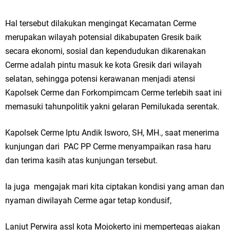
Ketua DPD Golkar Gresik Wongso Negoro Sambut Tahun Baru Islam
Hal tersebut dilakukan mengingat Kecamatan Cerme
1448 H dengan Doa Kedamaian
merupakan wilayah potensial dikabupaten Gresik baik
secara ekonomi, sosial dan kependudukan dikarenakan
Wakil Ketua DPRD Gresik Mujid Riduan Sampaikan Doa dan Harapan di
Cerme adalah pintu masuk ke kota Gresik dari wilayah
Tahun Baru Islam 1448 H
selatan, sehingga potensi kerawanan menjadi atensi
Kapolsek Cerme dan Forkompimcam Cerme terlebih saat ini
Selamat Tahun Baru Islam 1 Muharram 1448 H: Pesan Hijrah Drs. H.
memasuki tahunpolitik yakni gelaran Pemilukada serentak.
Husnul Aqib, M.M. untuk Negeri
Kapolsek Cerme Iptu Andik Isworo, SH, MH., saat menerima
PDUF MUI Jatim Gelar Doa Awal Tahun Hijriah, Teguhkan Optimisme
kunjungan dari PAC PP Cerme menyampaikan rasa haru
Menuju Indonesia Emas 2045
dan terima kasih atas kunjungan tersebut.
Reses Anggota DPRD Jabar M. Rizky di Desa Cibitung Wetan: Serap
Ia juga mengajak mari kita ciptakan kondisi yang aman dan
nyaman diwilayah Cerme agar tetap kondusif,
Aspirasi Petani dan Warga
Hari Jadi Pertama PHIGMA: Advokat dan LBH Perkuat Soliditas di
Lanjut Perwira assl kota Mojokerto ini mempertegas ajakan