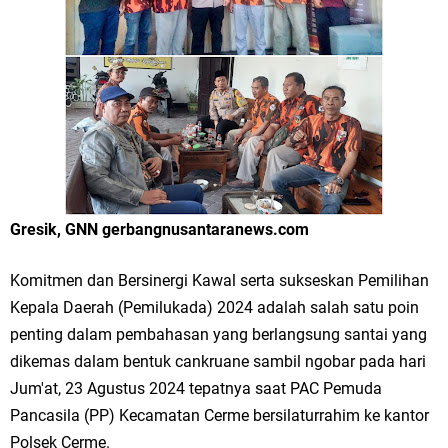
Merawat Alam, Menyelamatkan Bumi
Tumpeng Nasi Krawu Pecahkan Rekor MURI, KWGe Angkat Kuliner
Gresik ke Panggung Dunia
FOZ Jatim, BAZNAS, dan Kemenag Salurkan 22.456 Bingkisan Lebaran
Yatim Serentak di Berbagai Daerah di Jawa Timur
Bupati Gresik Gus Yani Resmikan Kantor Desa Sidoraharjo: Simbol
Gresik, GNN gerbangnusantaranews.com
Komitmen Pelayanan Publik dan Kepedulian Sosial
Komitmen dan Bersinergi Kawal serta sukseskan Pemilihan
Optik Merlin Donasikan Rp10,36 Juta, Perkuat Keberlanjutan Program
Kepala Daerah (Pemilukada) 2024 adalah salah satu poin
penting dalam pembahasan yang berlangsung santai yang
JKNN
dikemas dalam bentuk cankruane sambil ngobar pada hari
Ruwatan Malam Satu Suro di Dusun Kedungsekar Lor, Tradisi Luhur
Jum'at, 23 Agustus 2024 tepatnya saat PAC Pemuda
Pancasila (PP) Kecamatan Cerme bersilaturrahim ke kantor
yang Terus Istiqomah
Polsek Cerme.