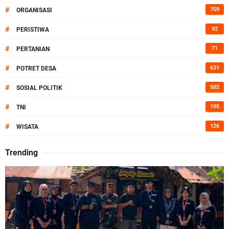
#
759
ORGANISASI
#
92
PERISTIWA
#
71
PERTANIAN
#
631
POTRET DESA
#
502
SOSIAL POLITIK
#
195
TNI
#
126
WISATA
Trending