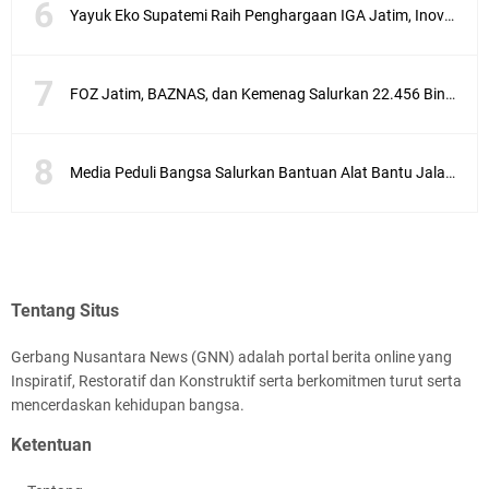
Yayuk Eko Supatemi Raih Penghargaan IGA Jatim, Inovasi Wayang Kulit untuk Anak Berkebutuhan Khusus
FOZ Jatim, BAZNAS, dan Kemenag Salurkan 22.456 Bingkisan Lebaran Yatim Serentak di Berbagai Daerah di Jawa Timur
Media Peduli Bangsa Salurkan Bantuan Alat Bantu Jalan untuk Lansia
Tentang Situs
Gerbang Nusantara News (GNN) adalah portal berita online yang
Inspiratif, Restoratif dan Konstruktif serta berkomitmen turut serta
mencerdaskan kehidupan bangsa.
Ketentuan