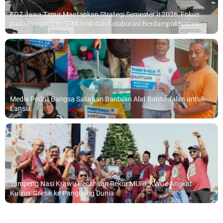
FOZ Jawa Timur Mantapkan Strategi Semester II 2026, Fokus
pada Penguatan SDM Amil dan Kolaborasi BerdampakNarasi
Media Peduli Bangsa Salurkan Bantuan Alat Bantu Jalan untuk
Lansia
Tumpeng Nasi Krawu Pecahkan Rekor MURI, KWGe Angkat
Kuliner Gresik ke Panggung Dunia