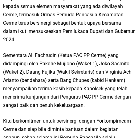
kepada semua elemen masyarakat yang ada diwilayah
Jakarta
Cerme, termasuk Ormas Pemuda Pancasila Kecamatan
Pemdes Cibanteng Salurkan PMT: Cegah Stunting, Perkuat Gizi Balita
Cerme terus bersinergi sebagai bentuk upaya bersama
dalam ikut mensukseskan Pemilukada Bupati dan Gubernur
dan Ibu Hamil Narasi
2024.
Zakat Produktif Dorong Kemandirian UMKM, LAZISNU Kedamean Bantu
Sementara Ali Fachrudin (Ketua PAC PP Cerme) yang
Kembangkan Warung Bu Wiwik
didampingi oleh Pakdhe Mujiono (Waket 1), Joko Sasmito
(Waket 2), Daang Fujika (Wakil Sekretaris) dan Virginia Ach
Karang Taruna Gresik Perkuat Ekonomi Lewat Pemanfaatan Gedung C
Arianto (bendahara) serta Bang Chupes (kabid Hankam)
Islamic Center
menyampaikan terima kasih kepada Kapolsek yang telah
menerima kunjungan dari Pengurus PAC PP Cerme dengan
Nila Yani Apresiasi Launching Komunitas Gowes dan Pasar Ahad
sangat baik dan penuh kekeluargaan.
Jajanan Jadul di Ecopark Randuagung
Kita berkomitmen untuk bersinergi dengan Forkompimcam
Takmir Masjid KH Robbach Ma’sum Gelar Penyembelihan Hewan
Cerme dan siap bila diminta bantuan dalam kegiatan
apapun, sebab selama ini Pemuda Pancasila selalu