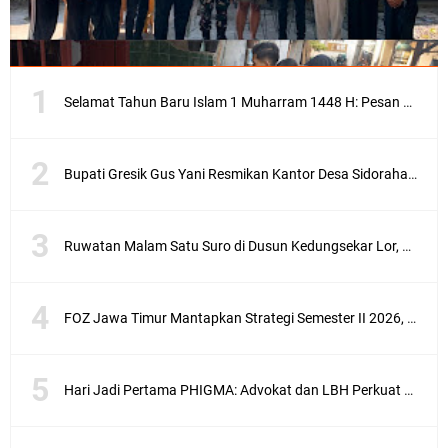
Selamat Tahun Baru Islam 1 Muharram 1448 H: Pesan Hijrah Drs. H. Husnul Aqib, M.M. untuk Negeri
Bupati Gresik Gus Yani Resmikan Kantor Desa Sidoraharjo: Simbol Komitmen Pelayanan Publik dan Kepedulian Sosial
Ruwatan Malam Satu Suro di Dusun Kedungsekar Lor, Tradisi Luhur yang Terus Istiqomah
FOZ Jawa Timur Mantapkan Strategi Semester II 2026, Fokus pada Penguatan SDM Amil dan Kolaborasi BerdampakNarasi
Hari Jadi Pertama PHIGMA: Advokat dan LBH Perkuat Soliditas di Jakarta