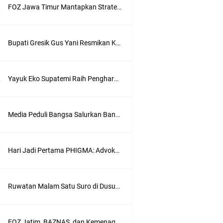
FOZ Jawa Timur Mantapkan Strategi Semester II 2026, Fokus pada Penguatan SDM Amil dan Kolaborasi BerdampakNarasi
Bupati Gresik Gus Yani Resmikan Kantor Desa Sidoraharjo: Simbol Komitmen Pelayanan Publik dan Kepedulian Sosial
Yayuk Eko Supatemi Raih Penghargaan IGA Jatim, Inovasi Wayang Kulit untuk Anak Berkebutuhan Khusus
Media Peduli Bangsa Salurkan Bantuan Alat Bantu Jalan untuk Lansia
Hari Jadi Pertama PHIGMA: Advokat dan LBH Perkuat Soliditas di Jakarta
wik
Ruwatan Malam Satu Suro di Dusun Kedungsekar Lor, Tradisi Luhur yang Terus Istiqomah
ung
FOZ Jatim, BAZNAS, dan Kemenag Salurkan 22.456 Bingkisan Lebaran Yatim Serentak di Berbagai Daerah di Jawa Timur