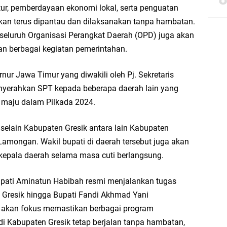
ktur, pemberdayaan ekonomi lokal, serta penguatan
kan terus dipantau dan dilaksanakan tanpa hambatan.
bbach Ma’sum Gelar Penyembelihan Hewan Qurban dari Bupati & Kepala DPM
an seluruh Organisasi Perangkat Daerah (OPD) juga akan
an berbagai kegiatan pemerintahan.
r Jawa Timur yang diwakili oleh Pj. Sekretaris
resik Tebar Berkah Idul Adha, Bagikan Daging Kurban untuk Ratusan Warga
nyerahkan SPT kepada beberapa daerah lain yang
riyah Gelar Penyembelihan Hewan Qurban dari Keluarga Besar dr. Titin Ekowat
 maju dalam Pilkada 2024.
nggang
elain Kabupaten Gresik antara lain Kabupaten
amongan. Wakil bupati di daerah tersebut juga akan
aya Rosewood Cerme Gresik Berbenah dan Bersolek, Siap Meriahkan HUT Ke 81
epala daerah selama masa cuti berlangsung.
upati Aminatun Habibah resmi menjalankan tugas
i Gresik hingga Bupati Fandi Akhmad Yani
 akan fokus memastikan berbagai program
i Kabupaten Gresik tetap berjalan tanpa hambatan,