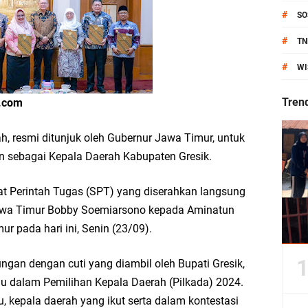
anik Pati Raya: Meneguhkan Kemandirian Pangan, Merawat Alam, Menyelamat
#
SO
Pecahkan Rekor MURI, KWGe Angkat Kuliner Gresik ke Panggung Dunia
#
TN
#
WI
an Kemenag Salurkan 22.456 Bingkisan Lebaran Yatim Serentak di Berbagai Da
Tren
s.com
h, resmi ditunjuk oleh Gubernur Jawa Timur, untuk
ni Resmikan Kantor Desa Sidoraharjo: Simbol Komitmen Pelayanan Publik dan 
 sebagai Kepala Daerah Kabupaten Gresik.
rat Perintah Tugas (SPT) yang diserahkan langsung
 Jawa Timur Bobby Soemiarsono kepada Aminatun
an Rp10,36 Juta, Perkuat Keberlanjutan Program JKNN
r pada hari ini, Senin (23/09).
uro di Dusun Kedungsekar Lor, Tradisi Luhur yang Terus Istiqomah
ngan dengan cuti yang diambil oleh Bupati Gresik,
u dalam Pemilihan Kepala Daerah (Pilkada) 2024.
esik Wongso Negoro Sambut Tahun Baru Islam 1448 H dengan Doa Kedamaian
, kepala daerah yang ikut serta dalam kontestasi