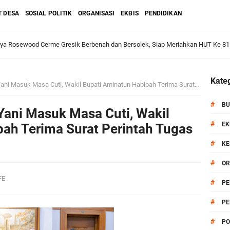
T DESA
SOSIAL POLITIK
ORGANISASI
EKBIS
PENDIDIKAN
dan Warga: Komsos Kebungson Dorong Kepedulian Lingkungan dan Pemberdaya
Kateg
uk Masa Cuti, Wakil Bupati Aminatun Habibah Terima Surat Perintah Tugas Dari Gubernur
apkan Strategi Semester II 2026, Fokus pada Penguatan SDM Amil dan Kolabo
#
BU
Yani Masuk Masa Cuti, Wakil
#
EK
ah Terima Surat Perintah Tugas
#
KE
Salurkan Bantuan Alat Bantu Jalan untuk Lansia
#
OR
et: Doa Bersama dan Pelestarian Budaya Leluhur
FE
#
PE
#
PE
6 siap Digelar, Ajang Strategis Cetak Atlet Menuju Porprov Jatim 2027
#
PO