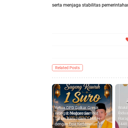
serta menjaga stabilitas pemerintaha
Related Posts
Ketua DPD Golkar Gresik
Wakil
Wongso Negoro Sambut
Ridu
Tahun Baru Islam 1448 H
Harap
dengan Doa Kedamaian
1448