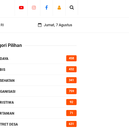
an
Jumat, 7 Agustus
ori Pilihan
rasi
458
DAYA
432
BIS
341
SEHATAN
759
GANISASI
92
RISTIWA
71
RTANIAN
631
TRET DESA