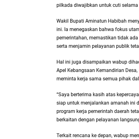
pilkada diwajibkan untuk cuti selam
Wakil Ketua DPRD Gr
Wakil Bupati Aminatun Habibah me
Selamat Tahun Baru I
ini. Ia menegaskan bahwa fokus utam
pemerintahan, memastikan tidak ad
PDUF MUI Jatim Gela
serta menjamin pelayanan publik tetap
Reses Anggota DPRD J
Hal ini juga disampaikan wabup dih
Apel Kebangsaan Kemandirian Desa, S
Hari Jadi Pertama PH
meminta kerja sama semua pihak dal
Pemdes Cibanteng Sal
“Saya berterima kasih atas kepercaya
siap untuk menjalankan amanah ini 
Zakat Produktif Do
program kerja pemerintah daerah tet
berkaitan dengan pelayanan langsun
Karang Taruna Gresi
Terkait rencana ke depan, wabup me
Nila Yani Apresiasi 