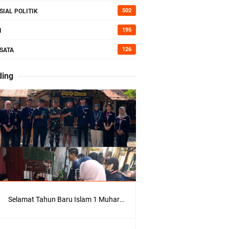
kan Bumi
502
SIAL POLITIK
195
I
126
SATA
erah di
ding
Kepedulian
Selamat Tahun Baru Islam 1 Muharram 1448 H: Pesan Hijrah Drs. H. Husnul Aqib, M.M. untuk Negeri