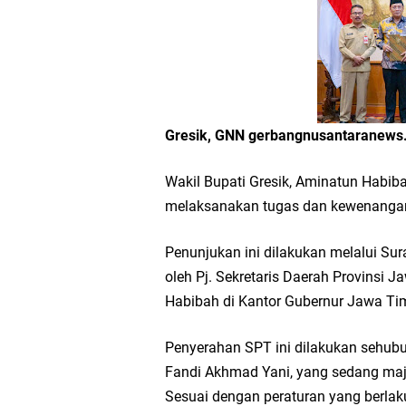
Workshop Petani Org
Tumpeng Nasi Krawu 
FOZ Jatim, BAZNAS, d
Gresik, GNN gerbangnusantaranew
Jawa Timur
Wakil Bupati Gresik, Aminatun Habiba
Bupati Gresik Gus Ya
melaksanakan tugas dan kewenangan
Sosial
Penunjukan ini dilakukan melalui Su
oleh Pj. Sekretaris Daerah Provinsi
Optik Merlin Donasik
Habibah di Kantor Gubernur Jawa Timu
Ruwatan Malam Satu S
Penyerahan SPT ini dilakukan sehubu
Fandi Akhmad Yani, yang sedang maj
Ketua DPD Golkar Gr
Sesuai dengan peraturan yang berlaku