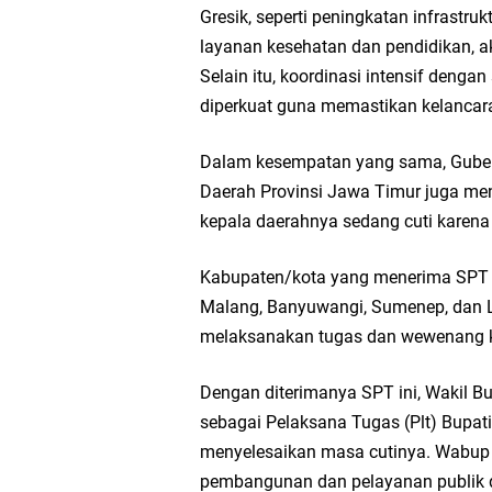
Gresik, seperti peningkatan infrastru
layanan kesehatan dan pendidikan, a
Takmir Masjid KH Ro
Selain itu, koordinasi intensif deng
Gresik
diperkuat guna memastikan kelancar
Dalam kesempatan yang sama, Gubernu
DPC PDI Perjuangan G
Daerah Provinsi Jawa Timur juga me
Ponpes Himmatul Khoi
kepala daerahnya sedang cuti karena
Wates Husada Balongpa
Kabupaten/kota yang menerima SPT s
Malang, Banyuwangi, Sumenep, dan L
RT 03 RW 01 Patra R
melaksanakan tugas dan wewenang k
Dengan diterimanya SPT ini, Wakil B
sebagai Pelaksana Tugas (Plt) Bupat
menyelesaikan masa cutinya. Wabup
pembangunan dan pelayanan publik d