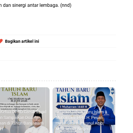
n dan sinergi antar lembaga. (nnd)
Bagikan artikel ini
 Ketua DPRD Gresik Mujid
Selamat Tahun Baru Islam 1
an Sampaikan Doa dan
Muharram 1448 H: Pesan
an di Tahun Baru Islam
Hijrah Drs. H. Husnul Aqib,
 H
M.M. untuk Negeri