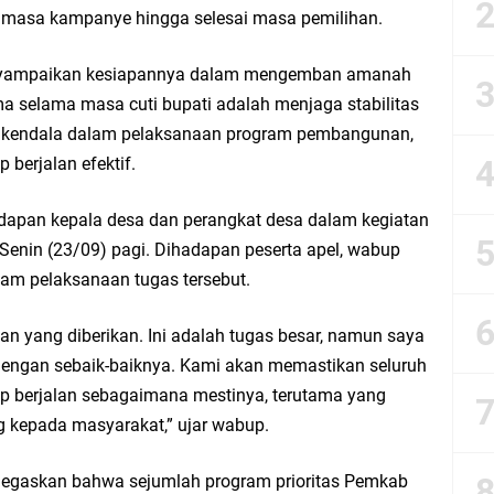
a masa kampanye hingga selesai masa pemilihan.
esik Mujid Riduan Sampaikan Doa dan Harapan di Tahun Baru Islam 1448 H
nyampaikan kesiapannya dalam mengemban amanah
slam 1 Muharram 1448 H: Pesan Hijrah Drs. H. Husnul Aqib, M.M. untuk Negeri
a selama masa cuti bupati adalah menjaga stabilitas
a kendala dalam pelaksanaan program pembangunan,
r Doa Awal Tahun Hijriah, Teguhkan Optimisme Menuju Indonesia Emas 2045
 berjalan efektif.
abar M. Rizky di Desa Cibitung Wetan: Serap Aspirasi Petani dan Warga
adapan kepala desa dan perangkat desa dalam kegiatan
enin (23/09) pagi. Dihadapan peserta apel, wabup
IGMA: Advokat dan LBH Perkuat Soliditas di Jakarta
am pelaksanaan tugas tersebut.
urkan PMT: Cegah Stunting, Perkuat Gizi Balita dan Ibu Hamil Narasi
an yang diberikan. Ini adalah tugas besar, namun saya
dengan sebaik-baiknya. Kami akan memastikan seluruh
rong Kemandirian UMKM, LAZISNU Kedamean Bantu Kembangkan Warung Bu Wi
ap berjalan sebagaimana mestinya, terutama yang
g kepada masyarakat,” ujar wabup.
k Perkuat Ekonomi Lewat Pemanfaatan Gedung C Islamic Center
negaskan bahwa sejumlah program prioritas Pemkab
Launching Komunitas Gowes dan Pasar Ahad Jajanan Jadul di Ecopark Randuag