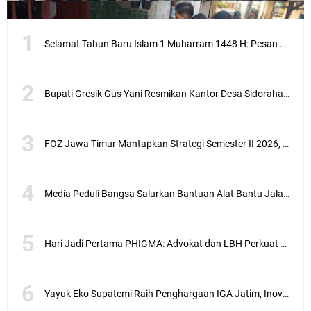
Selamat Tahun Baru Islam 1 Muharram 1448 H: Pesan Hijrah Drs. H. Husnul Aqib, M.M. untuk Negeri
Bupati Gresik Gus Yani Resmikan Kantor Desa Sidoraharjo: Simbol Komitmen Pelayanan Publik dan Kepedulian Sosial
FOZ Jawa Timur Mantapkan Strategi Semester II 2026, Fokus pada Penguatan SDM Amil dan Kolaborasi BerdampakNarasi
Media Peduli Bangsa Salurkan Bantuan Alat Bantu Jalan untuk Lansia
Hari Jadi Pertama PHIGMA: Advokat dan LBH Perkuat Soliditas di Jakarta
Yayuk Eko Supatemi Raih Penghargaan IGA Jatim, Inovasi Wayang Kulit untuk Anak Berkebutuhan Khusus