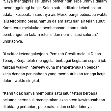
Qurban dari Bupati & Kepala DPMPTSP Gresik
“Saya mengapresiasi upaya pemerintah sebelumnya dalam
menanggulangi banjir. Salah satu indikator keberhasilan
DPC PDI Perjuangan Gresik Tebar Berkah Idul Adha, Bagikan Daging
adalah kecepatan surutnya air. Meski banjir beberapa waktu
lalu tergolong besar, namun dalam satu hari air telah surut.
Kurban untuk Ratusan Warga
Kami terus melakukan pembebasan lahan untuk
Ponpes Himmatul Khoiriyah Gelar Penyembelihan Hewan Qurban dari
pembangunan kolam retensi dan normalisasi saluran,”
ungkapnya.
Keluarga Besar dr. Titin Ekowati RS Wates Husada Balongpanggang
RT 03 RW 01 Patra Raya Rosewood Cerme Gresik Berbenah dan
Di sektor ketenagakerjaan, Pemkab Gresik melalui Dinas
Tenaga Kerja telah menggelar berbagai kegiatan seperti job
Bersolek, Siap Meriahkan HUT Ke 81 RI
fairdan walk-in interview guna mempertemukan pencari
Sabtu, 8 Agustus
kerja dengan perusahaan yang membutuhkan tenaga kerja
dalam waktu singkat.
“Kami tidak hanya membuka satu jalur, tetapi berbagai
peluang, termasuk menciptakan ekosistem kewirausahaan
di bidang pertanian, peternakan, dan sektor lainnya.