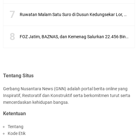
Ruwatan Malam Satu Suro di Dusun Kedungsekar Lor, Tradisi Luhur yang Terus Istiqomah
FOZ Jatim, BAZNAS, dan Kemenag Salurkan 22.456 Bingkisan Lebaran Yatim Serentak di Berbagai Daerah di Jawa Timur
Tentang Situs
Gerbang Nusantara News (GNN) adalah portal berita online yang
Inspiratif, Restoratif dan Konstruktif serta berkomitmen turut serta
mencerdaskan kehidupan bangsa.
Ketentuan
Tentang
Kode Etik