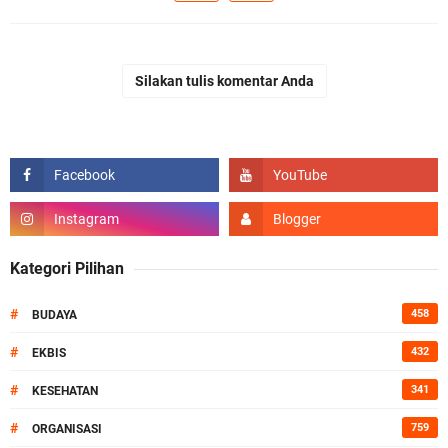
Silakan tulis komentar Anda
Kategori Pilihan
#
458
BUDAYA
#
432
EKBIS
#
341
KESEHATAN
#
759
ORGANISASI