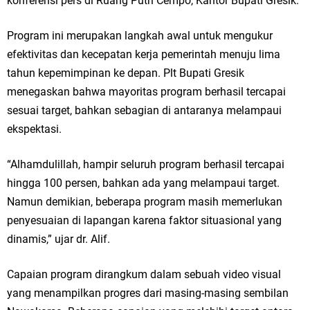
konferensi pers di Ruang Putri Cempo, Kantor Bupati Gresik.
Ketua DPD Golkar Gresik Wongso Negoro Sambut Tahun Baru Islam
Program ini merupakan langkah awal untuk mengukur
1448 H dengan Doa Kedamaian
efektivitas dan kecepatan kerja pemerintah menuju lima
Wakil Ketua DPRD Gresik Mujid Riduan Sampaikan Doa dan Harapan di
tahun kepemimpinan ke depan. Plt Bupati Gresik
menegaskan bahwa mayoritas program berhasil tercapai
Tahun Baru Islam 1448 H
sesuai target, bahkan sebagian di antaranya melampaui
Selamat Tahun Baru Islam 1 Muharram 1448 H: Pesan Hijrah Drs. H.
ekspektasi.
Husnul Aqib, M.M. untuk Negeri
“Alhamdulillah, hampir seluruh program berhasil tercapai
hingga 100 persen, bahkan ada yang melampaui target.
PDUF MUI Jatim Gelar Doa Awal Tahun Hijriah, Teguhkan Optimisme
Namun demikian, beberapa program masih memerlukan
Menuju Indonesia Emas 2045
penyesuaian di lapangan karena faktor situasional yang
dinamis,” ujar dr. Alif.
Reses Anggota DPRD Jabar M. Rizky di Desa Cibitung Wetan: Serap
Aspirasi Petani dan Warga
Capaian program dirangkum dalam sebuah video visual
yang menampilkan progres dari masing-masing sembilan
Hari Jadi Pertama PHIGMA: Advokat dan LBH Perkuat Soliditas di