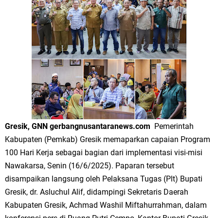
Merawat Alam, Menyelamatkan Bumi
Tumpeng Nasi Krawu Pecahkan Rekor MURI, KWGe Angkat Kuliner
Gresik ke Panggung Dunia
FOZ Jatim, BAZNAS, dan Kemenag Salurkan 22.456 Bingkisan Lebaran
Yatim Serentak di Berbagai Daerah di Jawa Timur
Bupati Gresik Gus Yani Resmikan Kantor Desa Sidoraharjo: Simbol
Komitmen Pelayanan Publik dan Kepedulian Sosial
Gresik, GNN gerbangnusantaranews.com
Pemerintah
Kabupaten (Pemkab) Gresik memaparkan capaian Program
Optik Merlin Donasikan Rp10,36 Juta, Perkuat Keberlanjutan Program
100 Hari Kerja sebagai bagian dari implementasi visi-misi
JKNN
Nawakarsa, Senin (16/6/2025). Paparan tersebut
disampaikan langsung oleh Pelaksana Tugas (Plt) Bupati
Ruwatan Malam Satu Suro di Dusun Kedungsekar Lor, Tradisi Luhur
Gresik, dr. Asluchul Alif, didampingi Sekretaris Daerah
Kabupaten Gresik, Achmad Washil Miftahurrahman, dalam
yang Terus Istiqomah