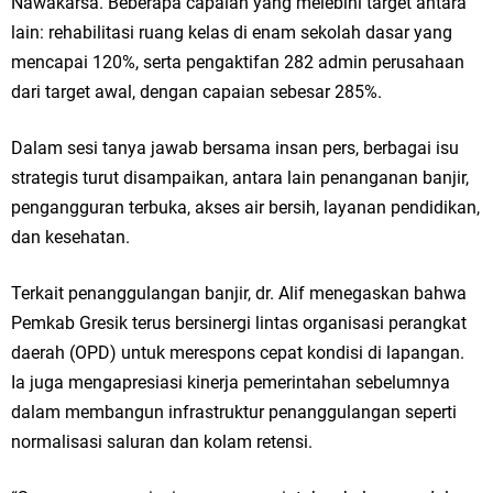
Nawakarsa. Beberapa capaian yang melebihi target antara
lain: rehabilitasi ruang kelas di enam sekolah dasar yang
Jakarta
mencapai 120%, serta pengaktifan 282 admin perusahaan
Pemdes Cibanteng Salurkan PMT: Cegah Stunting, Perkuat Gizi Balita
dari target awal, dengan capaian sebesar 285%.
dan Ibu Hamil Narasi
Dalam sesi tanya jawab bersama insan pers, berbagai isu
Zakat Produktif Dorong Kemandirian UMKM, LAZISNU Kedamean Bantu
strategis turut disampaikan, antara lain penanganan banjir,
pengangguran terbuka, akses air bersih, layanan pendidikan,
Kembangkan Warung Bu Wiwik
dan kesehatan.
Karang Taruna Gresik Perkuat Ekonomi Lewat Pemanfaatan Gedung C
Terkait penanggulangan banjir, dr. Alif menegaskan bahwa
Islamic Center
Pemkab Gresik terus bersinergi lintas organisasi perangkat
daerah (OPD) untuk merespons cepat kondisi di lapangan.
Nila Yani Apresiasi Launching Komunitas Gowes dan Pasar Ahad
Ia juga mengapresiasi kinerja pemerintahan sebelumnya
Jajanan Jadul di Ecopark Randuagung
dalam membangun infrastruktur penanggulangan seperti
normalisasi saluran dan kolam retensi.
Takmir Masjid KH Robbach Ma’sum Gelar Penyembelihan Hewan