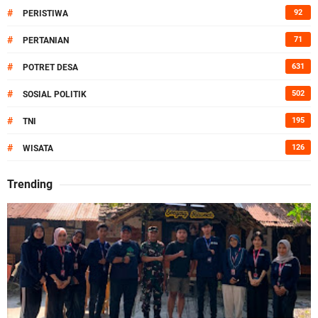
#
92
PERISTIWA
#
71
PERTANIAN
#
631
POTRET DESA
#
502
SOSIAL POLITIK
#
195
TNI
#
126
WISATA
Trending