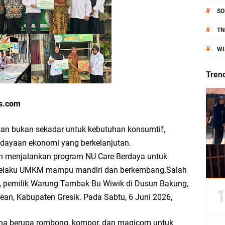
#
SO
anik Pati Raya: Meneguhkan Kemandirian Pangan, Merawat Alam, Menyelamat
#
TN
Pecahkan Rekor MURI, KWGe Angkat Kuliner Gresik ke Panggung Dunia
#
WI
an Kemenag Salurkan 22.456 Bingkisan Lebaran Yatim Serentak di Berbagai Da
Tren
ws.com
ni Resmikan Kantor Desa Sidoraharjo: Simbol Komitmen Pelayanan Publik dan 
kan bukan sekadar untuk kebutuhan konsumtif,
dayaan ekonomi yang berkelanjutan.
enjalankan program NU Care Berdaya untuk
pelaku UMKM mampu mandiri dan berkembang.Salah
an Rp10,36 Juta, Perkuat Keberlanjutan Program JKNN
, pemilik Warung Tambak Bu Wiwik di Dusun Bakung,
an, Kabupaten Gresik. Pada Sabtu, 6 Juni 2026,
uro di Dusun Kedungsekar Lor, Tradisi Luhur yang Terus Istiqomah
ha berupa rombong, kompor, dan magicom untuk