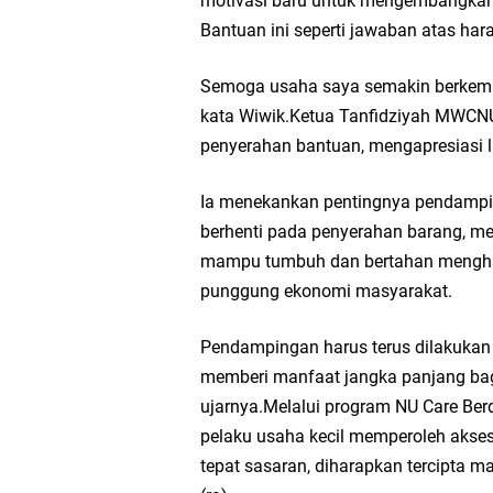
motivasi baru untuk mengembangkan 
Bantuan ini seperti jawaban atas ha
Nila Yani Apresiasi 
Semoga usaha saya semakin berkemb
Takmir Masjid KH Ro
kata Wiwik.Ketua Tanfidziyah MWCNU
penyerahan bantuan, mengapresiasi
Gresik
Ia menekankan pentingnya pendamping
DPC PDI Perjuangan G
berhenti pada penyerahan barang, me
Ponpes Himmatul Khoi
mampu tumbuh dan bertahan mengha
punggung ekonomi masyarakat.
Wates Husada Balongpa
Pendampingan harus terus dilakukan
memberi manfaat jangka panjang bagi 
ujarnya.Melalui program NU Care Be
pelaku usaha kecil memperoleh akses
tepat sasaran, diharapkan tercipta ma