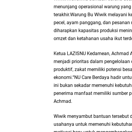
Ketua DPD Golkar Gr
menunjang operasional warung yang t
terakhir.Warung Bu Wiwik melayani 
Wakil Ketua DPRD Gr
pecel, ayam panggang, dan pesanan 
diharapkan kapasitas produksi meni
Selamat Tahun Baru I
omzet dan ketahanan usaha ikut terd
PDUF MUI Jatim Gela
Ketua LAZISNU Kedamean, Achmad A
menjadi prioritas dalam pengelolaan 
Reses Anggota DPRD J
produktif, zakat memiliki potensi be
ekonomi.“NU Care Berdaya hadir un
Hari Jadi Pertama PH
ini bukan sekadar memenuhi kebutuh
penerima manfaat memiliki sumber pen
Pemdes Cibanteng Sal
Achmad.
Zakat Produktif Do
Wiwik menyambut bantuan tersebut d
usahanya untuk memenuhi kebutuhan
Karang Taruna Gresi