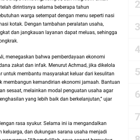
esik Wongso Negoro Sambut Tahun Baru Islam 1448 H dengan Doa Kedamaian
elah dirintisnya selama beberapa tahun
kebutuhan warga setempat dengan menu seperti nasi
esik Mujid Riduan Sampaikan Doa dan Harapan di Tahun Baru Islam 1448 H
nasi kotak. Dengan tambahan peralatan usaha,
ngkat dan jangkauan layanan dapat meluas, sehingga
slam 1 Muharram 1448 H: Pesan Hijrah Drs. H. Husnul Aqib, M.M. untuk Negeri
ongkrak.
r Doa Awal Tahun Hijriah, Teguhkan Optimisme Menuju Indonesia Emas 2045
li, menegaskan bahwa pemberdayaan ekonomi
dana zakat dan infak. Menurut Achmad, jika dikelola
abar M. Rizky di Desa Cibitung Wetan: Serap Aspirasi Petani dan Warga
sar untuk membantu masyarakat keluar dari kesulitan
tuk membangun kemandirian ekonomi jamaah. Bantuan
IGMA: Advokat dan LBH Perkuat Soliditas di Jakarta
an sesaat, melainkan modal penguatan usaha agar
ghasilan yang lebih baik dan berkelanjutan,” ujar
urkan PMT: Cegah Stunting, Perkuat Gizi Balita dan Ibu Hamil Narasi
rong Kemandirian UMKM, LAZISNU Kedamean Bantu Kembangkan Warung Bu Wi
engan rasa syukur. Selama ini ia mengandalkan
 keluarga, dan dukungan sarana usaha menjadi
k Perkuat Ekonomi Lewat Pemanfaatan Gedung C Islamic Center