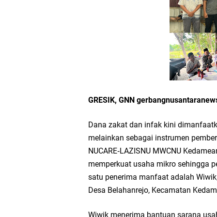
Workshop Petani Org
Tumpeng Nasi Krawu 
FOZ Jatim, BAZNAS, d
Jawa Timur
GRESIK, GNN gerbangnusantarane
Bupati Gresik Gus Ya
Dana zakat dan infak kini dimanfaat
melainkan sebagai instrumen pember
Sosial
NUCARE‑LAZISNU MWCNU Kedamean m
memperkuat usaha mikro sehingga 
Optik Merlin Donasik
satu penerima manfaat adalah Wiwik
Desa Belahanrejo, Kecamatan Kedame
Ruwatan Malam Satu S
Wiwik menerima bantuan sarana usa