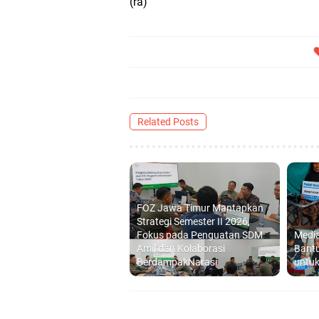
(ra)
Related Posts
FOZ Jawa Timur Mantapkan
Strategi Semester II 2026,
Fokus pada Penguatan SDM
Media
Amil dan Kolaborasi
Bantu
BerdampakNarasi
untuk