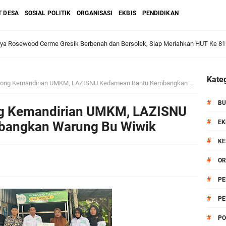
T DESA
SOSIAL POLITIK
ORGANISASI
EKBIS
PENDIDIKAN
aya Rosewood Cerme Gresik Berbenah dan Bersolek, Siap Meriahkan HUT Ke 81
dan Warga: Komsos Kebungson Dorong Kepedulian Lingkungan dan Pemberdaya
Kateg
ng Kemandirian UMKM, LAZISNU Kedamean Bantu Kembangkan Warung Bu Wiwik
#
BU
ng Kemandirian UMKM, LAZISNU
apkan Strategi Semester II 2026, Fokus pada Penguatan SDM Amil dan Kolabo
#
EK
bangkan Warung Bu Wiwik
#
KE
#
OR
Salurkan Bantuan Alat Bantu Jalan untuk Lansia
#
PE
et: Doa Bersama dan Pelestarian Budaya Leluhur
#
PE
#
PO
6 siap Digelar, Ajang Strategis Cetak Atlet Menuju Porprov Jatim 2027