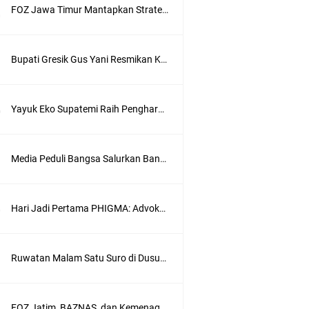
FOZ Jawa Timur Mantapkan Strategi Semester II 2026, Fokus pada Penguatan SDM Amil dan Kolaborasi BerdampakNarasi
Bupati Gresik Gus Yani Resmikan Kantor Desa Sidoraharjo: Simbol Komitmen Pelayanan Publik dan Kepedulian Sosial
Yayuk Eko Supatemi Raih Penghargaan IGA Jatim, Inovasi Wayang Kulit untuk Anak Berkebutuhan Khusus
Media Peduli Bangsa Salurkan Bantuan Alat Bantu Jalan untuk Lansia
Hari Jadi Pertama PHIGMA: Advokat dan LBH Perkuat Soliditas di Jakarta
wik
Ruwatan Malam Satu Suro di Dusun Kedungsekar Lor, Tradisi Luhur yang Terus Istiqomah
FOZ Jatim, BAZNAS, dan Kemenag Salurkan 22.456 Bingkisan Lebaran Yatim Serentak di Berbagai Daerah di Jawa Timur