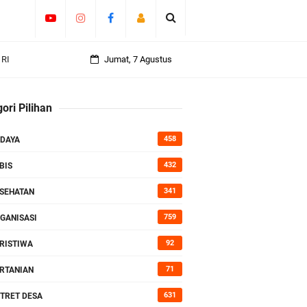
 RI
Jumat, 7 Agustus
an
ori Pilihan
458
DAYA
rasi
432
BIS
341
SEHATAN
759
GANISASI
92
RISTIWA
71
RTANIAN
631
TRET DESA