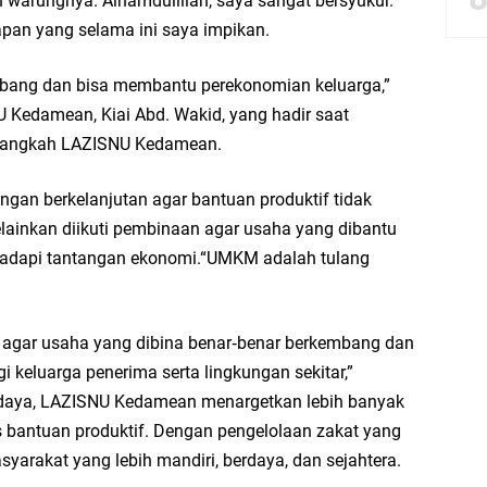
warungnya.“Alhamdulillah, saya sangat bersyukur.
rapan yang selama ini saya impikan.
Launching Komunitas Gowes dan Pasar Ahad Jajanan Jadul di Ecopark Randuag
ang dan bisa membantu perekonomian keluarga,”
bbach Ma’sum Gelar Penyembelihan Hewan Qurban dari Bupati & Kepala DPM
 Kedamean, Kiai Abd. Wakid, yang hadir saat
 langkah LAZISNU Kedamean.
an berkelanjutan agar bantuan produktif tidak
resik Tebar Berkah Idul Adha, Bagikan Daging Kurban untuk Ratusan Warga
lainkan diikuti pembinaan agar usaha yang dibantu
riyah Gelar Penyembelihan Hewan Qurban dari Keluarga Besar dr. Titin Ekowat
dapi tantangan ekonomi.“UMKM adalah tulang
nggang
 agar usaha yang dibina benar‑benar berkembang dan
keluarga penerima serta lingkungan sekitar,”
rdaya, LAZISNU Kedamean menargetkan lebih banyak
 bantuan produktif. Dengan pengelolaan zakat yang
syarakat yang lebih mandiri, berdaya, dan sejahtera.