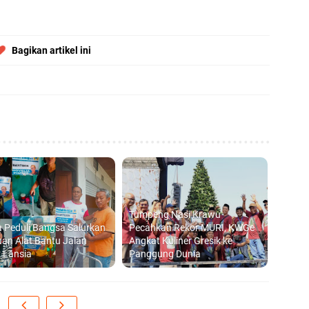
Bagikan artikel ini
Tumpeng Nasi Krawu
 Peduli Bangsa Salurkan
Pecahkan Rekor MURI, KWGe
an Alat Bantu Jalan
Angkat Kuliner Gresik ke
 Lansia
Panggung Dunia