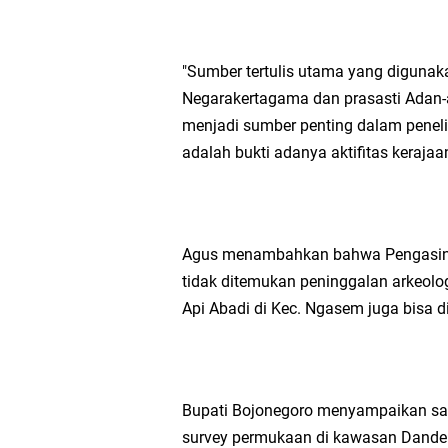
Nila Yani Apresiasi 
Takmir Masjid KH Ro
"Sumber tertulis utama yang digunak
Negarakertagama dan prasasti Adan-a
Gresik
menjadi sumber penting dalam penelit
adalah bukti adanya aktifitas kerajaa
DPC PDI Perjuangan G
Ponpes Himmatul Khoi
Agus menambahkan bahwa Pengasingan
Wates Husada Balongpa
tidak ditemukan peninggalan arkeolo
Api Abadi di Kec. Ngasem juga bisa d
Bupati Bojonegoro menyampaikan san
survey permukaan di kawasan Dander