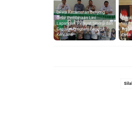
BPKB Kecamatan Benjeng
Gelar Pembinaan Lini
Pemka
Lapangan: Perkuat Sinergi dan
Verif
Capaian Program Bangga
Tepat
Kencana
Desa
Sila