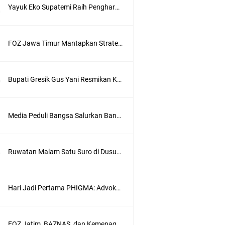
Yayuk Eko Supatemi Raih Penghargaan IGA Jatim, Inovasi Wayang Kulit untuk Anak Berkebutuhan Khusus
FOZ Jawa Timur Mantapkan Strategi Semester II 2026, Fokus pada Penguatan SDM Amil dan Kolaborasi BerdampakNarasi
Bupati Gresik Gus Yani Resmikan Kantor Desa Sidoraharjo: Simbol Komitmen Pelayanan Publik dan Kepedulian Sosial
Media Peduli Bangsa Salurkan Bantuan Alat Bantu Jalan untuk Lansia
Ruwatan Malam Satu Suro di Dusun Kedungsekar Lor, Tradisi Luhur yang Terus Istiqomah
wik
Hari Jadi Pertama PHIGMA: Advokat dan LBH Perkuat Soliditas di Jakarta
FOZ Jatim, BAZNAS, dan Kemenag Salurkan 22.456 Bingkisan Lebaran Yatim Serentak di Berbagai Daerah di Jawa Timur