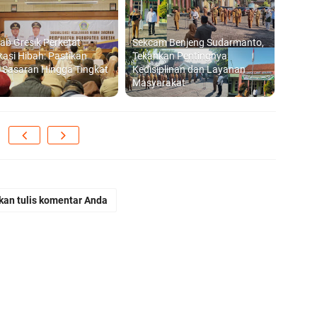
b Gresik Perketat
Sekcam Benjeng Sudarmanto,
ikasi Hibah: Pastikan
Tekankan Pentingnya
 Sasaran Hingga Tingkat
Kedisiplinan dan Layanan
Masyarakat
kan tulis komentar Anda