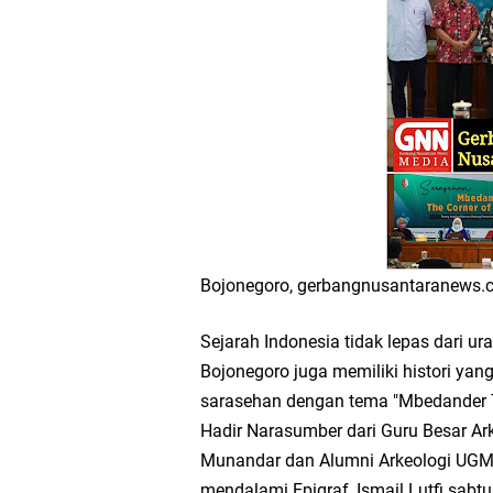
Workshop Petani Org
Tumpeng Nasi Krawu 
FOZ Jatim, BAZNAS, d
Jawa Timur
Bupati Gresik Gus Ya
Bojonegoro, gerbangnusantaranews
Sosial
Sejarah Indonesia tidak lepas dari u
Optik Merlin Donasik
Bojonegoro juga memiliki histori yan
sarasehan dengan tema "Mbedander T
Ruwatan Malam Satu S
Hadir Narasumber dari Guru Besar Ark
Munandar dan Alumni Arkeologi UGM 
Ketua DPD Golkar Gr
mendalami Epigraf, Ismail Lutfi.sabt