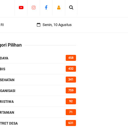
 RI
Senin, 10 Agustus
an
ori Pilihan
458
DAYA
rasi
432
BIS
341
SEHATAN
759
GANISASI
92
RISTIWA
71
RTANIAN
631
TRET DESA