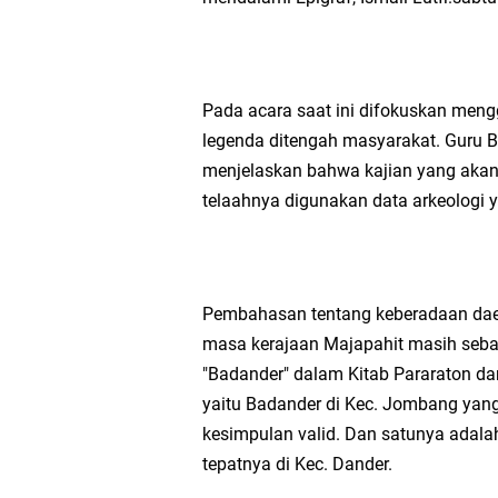
Wakil Ketua DPRD Gr
Selamat Tahun Baru I
Pada acara saat ini difokuskan mengg
legenda ditengah masyarakat. Guru B
PDUF MUI Jatim Gela
menjelaskan bahwa kajian yang akan 
telaahnya digunakan data arkeologi 
Reses Anggota DPRD J
Hari Jadi Pertama PH
Pembahasan tentang keberadaan daer
Pemdes Cibanteng Sal
masa kerajaan Majapahit masih sebata
"Badander" dalam Kitab Pararaton da
Zakat Produktif Do
yaitu Badander di Kec. Jombang yang 
kesimpulan valid. Dan satunya adala
Karang Taruna Gresi
tepatnya di Kec. Dander.