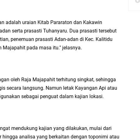
Launching Komunitas Gowes dan Pasar Ahad Jajanan Jadul di Ecopark Randuag
bbach Ma’sum Gelar Penyembelihan Hewan Qurban dari Bupati & Kepala DPM
an adalah uraian Kitab Pararaton dan Kakawin
dan serta prasasti Tuhanyaru. Dua prasasti tersebut
ian, penemuan prasasti Adan-adan di Kec. Kalitidu
n Majapahit pada masa itu." jelasnya.
resik Tebar Berkah Idul Adha, Bagikan Daging Kurban untuk Ratusan Warga
riyah Gelar Penyembelihan Hewan Qurban dari Keluarga Besar dr. Titin Ekowat
 oleh Raja Majapahit terhitung singkat, sehingga
nggang
gis secara langsung. Namun letak Kayangan Api atau
igunakan sebagai penguat dalam kajian lokasi.
gat mendukung kajian yang dilakukan, mulai dari
 hingga analisa yang berkaitan dengan toponimi atau