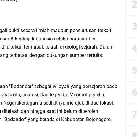
esik Mujid Riduan Sampaikan Doa dan Harapan di Tahun Baru Islam 1448 H
slam 1 Muharram 1448 H: Pesan Hijrah Drs. H. Husnul Aqib, M.M. untuk Negeri
ali bukti secara ilmiah maupun penelurusan terkait
esar Arkeologi Indonesia selaku narasumber
r Doa Awal Tahun Hijriah, Teguhkan Optimisme Menuju Indonesia Emas 2045
dilakukan termasuk telaah arkeologi-sejarah. Dalam
yang terbatas, dengan dukungan sumber tertulis.
abar M. Rizky di Desa Cibitung Wetan: Serap Aspirasi Petani dan Warga
IGMA: Advokat dan LBH Perkuat Soliditas di Jakarta
ah "Badander" sebagai wilayah yang bersejarah pada
urkan PMT: Cegah Stunting, Perkuat Gizi Balita dan Ibu Hamil Narasi
s cerita, asumsi, dan legenda. Menurut peneliti,
n Negarakertagama sedikitnya merujuk di dua lokasi,
rong Kemandirian UMKM, LAZISNU Kedamean Bantu Kembangkan Warung Bu Wi
ditelaah dan hingga saat ini belum diperoleh
h "Badander" yang berada di Kabupaten Bojonegoro,
k Perkuat Ekonomi Lewat Pemanfaatan Gedung C Islamic Center