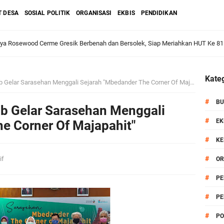
T DESA
SOSIAL POLITIK
ORGANISASI
EKBIS
PENDIDIKAN
aya Rosewood Cerme Gresik Berbenah dan Bersolek, Siap Meriahkan HUT Ke 81
dan Warga: Komsos Kebungson Dorong Kepedulian Lingkungan dan Pemberdaya
Kateg
ar Sarasehan Menggali Sejarah "Mbedander The Corner Of Majapahit"
#
BU
apkan Strategi Semester II 2026, Fokus pada Penguatan SDM Amil dan Kolabo
Gelar Sarasehan Menggali
#
EK
e Corner Of Majapahit"
#
KE
Salurkan Bantuan Alat Bantu Jalan untuk Lansia
#
if
OR
#
PE
et: Doa Bersama dan Pelestarian Budaya Leluhur
#
PE
6 siap Digelar, Ajang Strategis Cetak Atlet Menuju Porprov Jatim 2027
#
PO