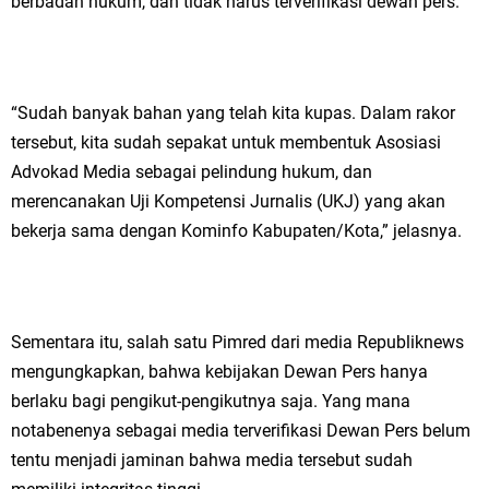
berbadan hukum, dan tidak harus terverifikasi dewan pers.
Qurban dari Bupati & Kepala DPMPTSP Gresik
DPC PDI Perjuangan Gresik Tebar Berkah Idul Adha, Bagikan Daging
Kurban untuk Ratusan Warga
“Sudah banyak bahan yang telah kita kupas. Dalam rakor
Ponpes Himmatul Khoiriyah Gelar Penyembelihan Hewan Qurban dari
tersebut, kita sudah sepakat untuk membentuk Asosiasi
Advokad Media sebagai pelindung hukum, dan
Keluarga Besar dr. Titin Ekowati RS Wates Husada Balongpanggang
merencanakan Uji Kompetensi Jurnalis (UKJ) yang akan
bekerja sama dengan Kominfo Kabupaten/Kota,” jelasnya.
RT 03 RW 01 Patra Raya Rosewood Cerme Gresik Berbenah dan
Bersolek, Siap Meriahkan HUT Ke 81 RI
Kamis, 6 Agustus
Sementara itu, salah satu Pimred dari media Republiknews
mengungkapkan, bahwa kebijakan Dewan Pers hanya
berlaku bagi pengikut-pengikutnya saja. Yang mana
notabenenya sebagai media terverifikasi Dewan Pers belum
tentu menjadi jaminan bahwa media tersebut sudah