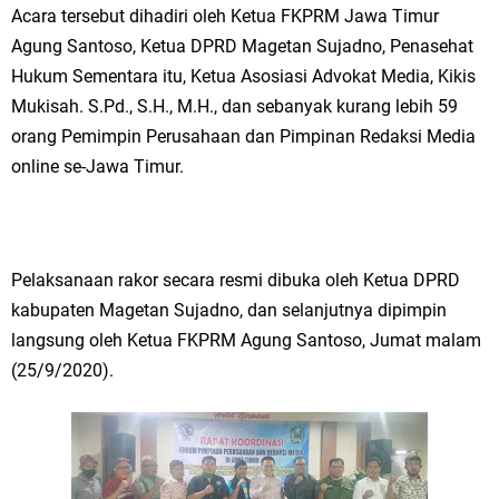
Acara tersebut dihadiri oleh Ketua FKPRM Jawa Timur
Ketua DPD Golkar Gresik Wongso Negoro Sambut Tahun Baru Islam
Agung Santoso, Ketua DPRD Magetan Sujadno, Penasehat
1448 H dengan Doa Kedamaian
Hukum Sementara itu, Ketua Asosiasi Advokat Media, Kikis
Mukisah. S.Pd., S.H., M.H., dan sebanyak kurang lebih 59
Wakil Ketua DPRD Gresik Mujid Riduan Sampaikan Doa dan Harapan di
orang Pemimpin Perusahaan dan Pimpinan Redaksi Media
Tahun Baru Islam 1448 H
online se-Jawa Timur.
Selamat Tahun Baru Islam 1 Muharram 1448 H: Pesan Hijrah Drs. H.
Husnul Aqib, M.M. untuk Negeri
Pelaksanaan rakor secara resmi dibuka oleh Ketua DPRD
PDUF MUI Jatim Gelar Doa Awal Tahun Hijriah, Teguhkan Optimisme
kabupaten Magetan Sujadno, dan selanjutnya dipimpin
langsung oleh Ketua FKPRM Agung Santoso, Jumat malam
Menuju Indonesia Emas 2045
(25/9/2020).
Reses Anggota DPRD Jabar M. Rizky di Desa Cibitung Wetan: Serap
Aspirasi Petani dan Warga
Hari Jadi Pertama PHIGMA: Advokat dan LBH Perkuat Soliditas di