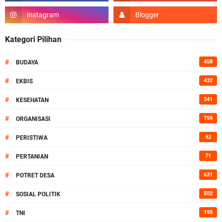
Kategori Pilihan
#
458
BUDAYA
#
432
EKBIS
#
341
KESEHATAN
#
759
ORGANISASI
#
92
PERISTIWA
#
71
PERTANIAN
#
631
POTRET DESA
#
502
SOSIAL POLITIK
#
195
TNI