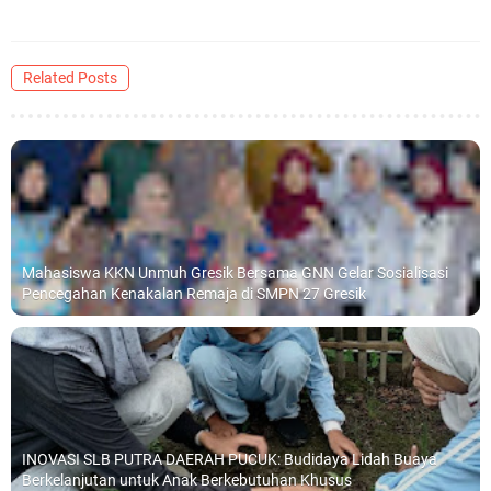
Related Posts
Mahasiswa KKN Unmuh Gresik Bersama GNN Gelar Sosialisasi
Pencegahan Kenakalan Remaja di SMPN 27 Gresik
INOVASI SLB PUTRA DAERAH PUCUK: Budidaya Lidah Buaya
Berkelanjutan untuk Anak Berkebutuhan Khusus