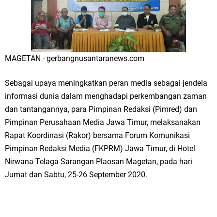
Merawat Alam, Menyelamatkan Bumi
Tumpeng Nasi Krawu Pecahkan Rekor MURI, KWGe Angkat Kuliner
Gresik ke Panggung Dunia
MAGETAN - gerbangnusantaranews.com
FOZ Jatim, BAZNAS, dan Kemenag Salurkan 22.456 Bingkisan Lebaran
Yatim Serentak di Berbagai Daerah di Jawa Timur
Sebagai upaya meningkatkan peran media sebagai jendela
informasi dunia dalam menghadapi perkembangan zaman
Bupati Gresik Gus Yani Resmikan Kantor Desa Sidoraharjo: Simbol
dan tantangannya, para Pimpinan Redaksi (Pimred) dan
Pimpinan Perusahaan Media Jawa Timur, melaksanakan
Komitmen Pelayanan Publik dan Kepedulian Sosial
Rapat Koordinasi (Rakor) bersama Forum Komunikasi
Optik Merlin Donasikan Rp10,36 Juta, Perkuat Keberlanjutan Program
Pimpinan Redaksi Media (FKPRM) Jawa Timur, di Hotel
Nirwana Telaga Sarangan Plaosan Magetan, pada hari
JKNN
Jumat dan Sabtu, 25-26 September 2020.
Ruwatan Malam Satu Suro di Dusun Kedungsekar Lor, Tradisi Luhur
yang Terus Istiqomah