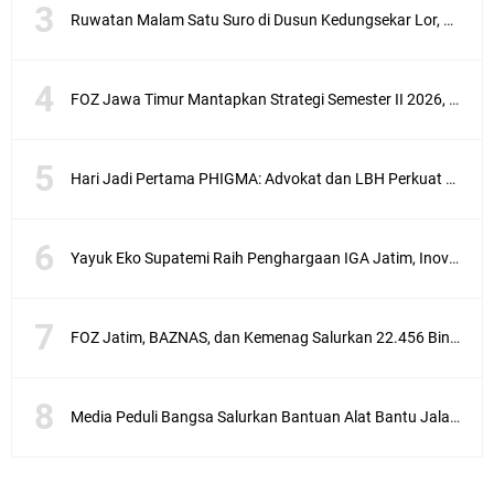
Ruwatan Malam Satu Suro di Dusun Kedungsekar Lor, Tradisi Luhur yang Terus Istiqomah
FOZ Jawa Timur Mantapkan Strategi Semester II 2026, Fokus pada Penguatan SDM Amil dan Kolaborasi BerdampakNarasi
Hari Jadi Pertama PHIGMA: Advokat dan LBH Perkuat Soliditas di Jakarta
Yayuk Eko Supatemi Raih Penghargaan IGA Jatim, Inovasi Wayang Kulit untuk Anak Berkebutuhan Khusus
FOZ Jatim, BAZNAS, dan Kemenag Salurkan 22.456 Bingkisan Lebaran Yatim Serentak di Berbagai Daerah di Jawa Timur
Media Peduli Bangsa Salurkan Bantuan Alat Bantu Jalan untuk Lansia