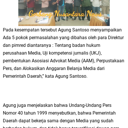
Jakarta
Pemdes Cibanteng Salurkan PMT: Cegah Stunting, Perkuat Gizi Balita
Pada kesempatan tersebut Agung Santoso menyampaikan
dan Ibu Hamil Narasi
Ada 5 pokok permasalahan yang dibahas oleh para Direktur
Zakat Produktif Dorong Kemandirian UMKM, LAZISNU Kedamean Bantu
dan pimred diantaranya : Tentang badan hukum
perusahaan Media, Uji kompetensi jurnalis (UKJ),
Kembangkan Warung Bu Wiwik
pembentukan Asosiasi Advokat Media (AAM), Perpustakaan
Pers, dan Alokasikan Anggaran Belanja Media dari
Karang Taruna Gresik Perkuat Ekonomi Lewat Pemanfaatan Gedung C
Pemerintah Daerah,” kata Agung Santoso.
Islamic Center
Nila Yani Apresiasi Launching Komunitas Gowes dan Pasar Ahad
Jajanan Jadul di Ecopark Randuagung
Agung juga menjelaskan bahwa Undang-Undang Pers
Nomor 40 tahun 1999 menyebutkan, bahwa Pemerintah
Takmir Masjid KH Robbach Ma’sum Gelar Penyembelihan Hewan
Daerah dapat bekerja sama dengan Media yang sudah