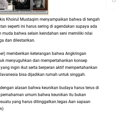
bbach Ma’sum Gelar Penyembelihan Hewan Qurban dari Bupati & Kepala DPM
ukis Khoirul Mustaqim menyampaikan bahwa di tengah
atan seperti ini harus sering di agendakan supaya ada
uda bahwa selain keindahan seni memiliki nilai
resik Tebar Berkah Idul Adha, Bagikan Daging Kurban untuk Ratusan Warga
ga dan dilestarikan.
riyah Gelar Penyembelihan Hewan Qurban dari Keluarga Besar dr. Titin Ekowat
ner) memberikan keterangan bahwa Angkringan
ntuk menyuguhkan dan mempertahankan konsep
nggang
yang ingin ikut serta berperan aktif mempertahankan
l Javanesia bisa dijadikan rumah untuk singgah.
aya Rosewood Cerme Gresik Berbenah dan Bersolek, Siap Meriahkan HUT Ke 81
s dengan alasan bahwa keunikan budaya harus terus di
ada pemahaman umum bahwa keunikan itu bukan
sesuatu yang harus ditinggalkan.tegas Aan sapaan
an)