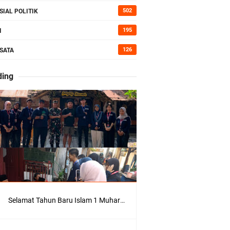
kan Bumi
502
SIAL POLITIK
195
I
126
SATA
erah di
ding
Kepedulian
Selamat Tahun Baru Islam 1 Muharram 1448 H: Pesan Hijrah Drs. H. Husnul Aqib, M.M. untuk Negeri