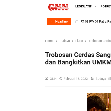
LEGISLATIF
POTRE
Headline
Sinergi Pemerintah 
Ekonomi Lokal
Home
Budaya
Ekbis
Trobosan Cerdas S
FOZ Jawa Timur Mant
Trobosan Cerdas Sang 
BerdampakNarasi
dan Bangkitkan UMKM 
Media Peduli Bangsa 
GNN
Februari 16, 2022
Budaya
,
E
Tasyakuran Desa Dap
Bupati Gresik Cup 202