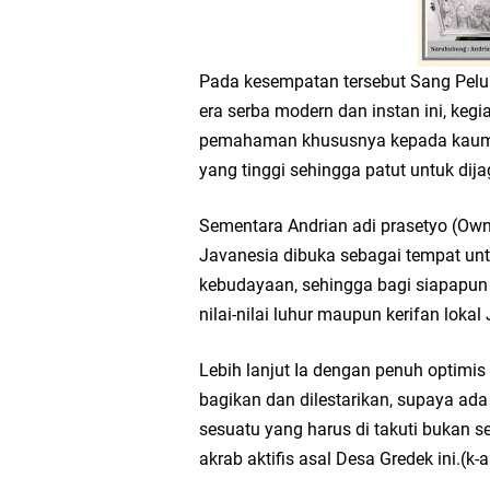
Takmir Masjid KH Ro
Pada kesempatan tersebut Sang Pel
Gresik
era serba modern dan instan ini, kegi
pemahaman khususnya kepada kaum m
DPC PDI Perjuangan G
yang tinggi sehingga patut untuk dija
Ponpes Himmatul Khoi
Sementara Andrian adi prasetyo (Ow
Javanesia dibuka sebagai tempat u
Wates Husada Balongpa
kebudayaan, sehingga bagi siapapun 
nilai-nilai luhur maupun kerifan loka
RT 03 RW 01 Patra R
Lebih lanjut Ia dengan penuh optimi
bagikan dan dilestarikan, supaya 
sesuatu yang harus di takuti bukan 
akrab aktifis asal Desa Gredek ini.(k-