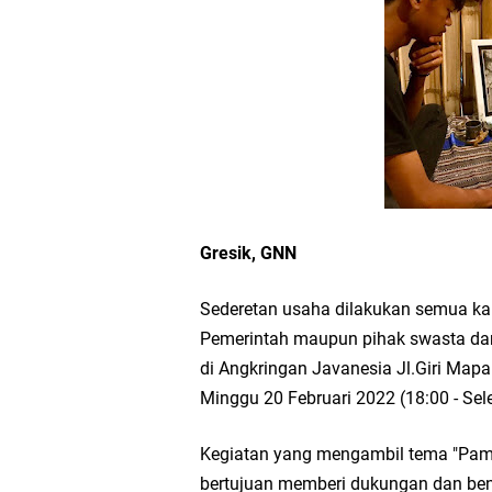
Workshop Petani Org
Tumpeng Nasi Krawu 
FOZ Jatim, BAZNAS, d
Jawa Timur
Bupati Gresik Gus Ya
Gresik, GNN
Sosial
Sederetan usaha dilakukan semua ka
Pemerintah maupun pihak swasta dan
Optik Merlin Donasik
di Angkringan Javanesia Jl.Giri Map
Minggu 20 Februari 2022 (18:00 - Sele
Ruwatan Malam Satu S
Kegiatan yang mengambil tema "Pame
Ketua DPD Golkar Gr
bertujuan memberi dukungan dan be