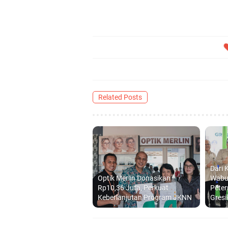
Related Posts
Dari 
Optik Merlin Donasikan
Wabup
Rp10,36 Juta, Perkuat
Peter
Keberlanjutan Program JKNN
Gresi