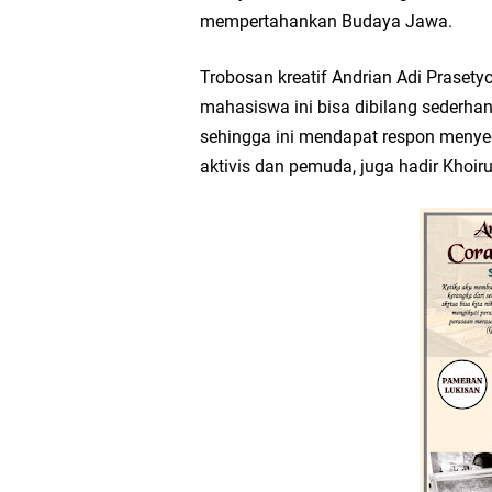
mempertahankan Budaya Jawa.
Wakil Ketua DPRD Gr
Trobosan kreatif Andrian Adi Praset
Selamat Tahun Baru I
mahasiswa ini bisa dibilang sederha
sehingga ini mendapat respon menyed
PDUF MUI Jatim Gela
aktivis dan pemuda, juga hadir Khoir
Reses Anggota DPRD J
Hari Jadi Pertama PH
Pemdes Cibanteng Sal
Zakat Produktif Do
Karang Taruna Gresi
Nila Yani Apresiasi 