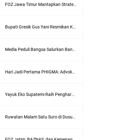
FOZ Jawa Timur Mantapkan Strategi Semester II 2026, Fokus pada Penguatan SDM Amil dan Kolaborasi BerdampakNarasi
Bupati Gresik Gus Yani Resmikan Kantor Desa Sidoraharjo: Simbol Komitmen Pelayanan Publik dan Kepedulian Sosial
Media Peduli Bangsa Salurkan Bantuan Alat Bantu Jalan untuk Lansia
Hari Jadi Pertama PHIGMA: Advokat dan LBH Perkuat Soliditas di Jakarta
Yayuk Eko Supatemi Raih Penghargaan IGA Jatim, Inovasi Wayang Kulit untuk Anak Berkebutuhan Khusus
wik
Ruwatan Malam Satu Suro di Dusun Kedungsekar Lor, Tradisi Luhur yang Terus Istiqomah
ung
FOZ Jatim, BAZNAS, dan Kemenag Salurkan 22.456 Bingkisan Lebaran Yatim Serentak di Berbagai Daerah di Jawa Timur