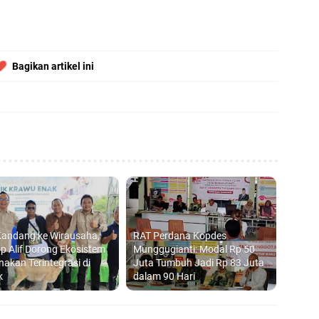
Bagikan artikel ini
Kandang ke Wirausaha,
RAT Perdana Kopdes
 Alif Dorong Ekosistem
Munggugianti: Modal Rp 50
nakan Terintegrasi di
Juta Tumbuh Jadi Rp 83 Juta
k
dalam 90 Hari