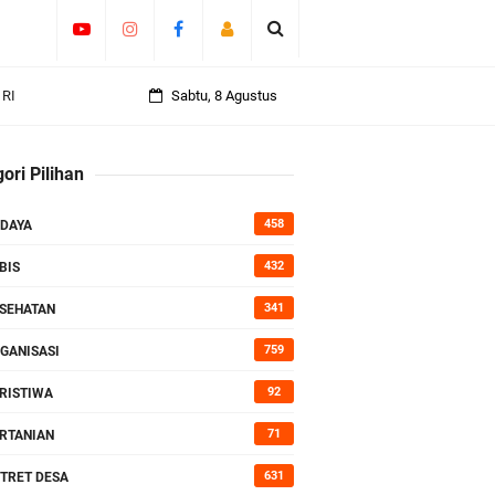
an
Sabtu, 8 Agustus
ori Pilihan
rasi
458
DAYA
432
BIS
341
SEHATAN
759
GANISASI
92
RISTIWA
71
RTANIAN
631
TRET DESA