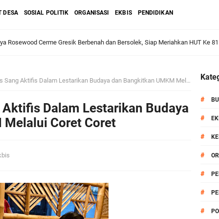
T DESA
SOSIAL POLITIK
ORGANISASI
EKBIS
PENDIDIKAN
dan Warga: Komsos Kebungson Dorong Kepedulian Lingkungan dan Pemberdaya
Kateg
ang Aktifis Dalam Lestarikan Budaya dan Bangkitkan UMKM Melalui Coret Coret
apkan Strategi Semester II 2026, Fokus pada Penguatan SDM Amil dan Kolabo
#
BU
Aktifis Dalam Lestarikan Budaya
#
EK
Melalui Coret Coret
#
KE
Salurkan Bantuan Alat Bantu Jalan untuk Lansia
#
kbis
OR
et: Doa Bersama dan Pelestarian Budaya Leluhur
#
PE
#
PE
6 siap Digelar, Ajang Strategis Cetak Atlet Menuju Porprov Jatim 2027
#
PO