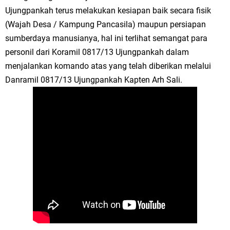
Selamat Tahun Baru Islam 1 Muharram 1448 H: Pesan Hijrah Drs. H.
Ujungpankah terus melakukan kesiapan baik secara fisik
(Wajah Desa / Kampung Pancasila) maupun persiapan
Husnul Aqib, M.M. untuk Negeri
sumberdaya manusianya, hal ini terlihat semangat para
personil dari Koramil 0817/13 Ujungpankah dalam
PDUF MUI Jatim Gelar Doa Awal Tahun Hijriah, Teguhkan Optimisme
menjalankan komando atas yang telah diberikan melalui
Menuju Indonesia Emas 2045
Danramil 0817/13 Ujungpankah Kapten Arh Sali.
Reses Anggota DPRD Jabar M. Rizky di Desa Cibitung Wetan: Serap
Aspirasi Petani dan Warga
Hari Jadi Pertama PHIGMA: Advokat dan LBH Perkuat Soliditas di
Jakarta
Pemdes Cibanteng Salurkan PMT: Cegah Stunting, Perkuat Gizi Balita
dan Ibu Hamil Narasi
Zakat Produktif Dorong Kemandirian UMKM, LAZISNU Kedamean Bantu