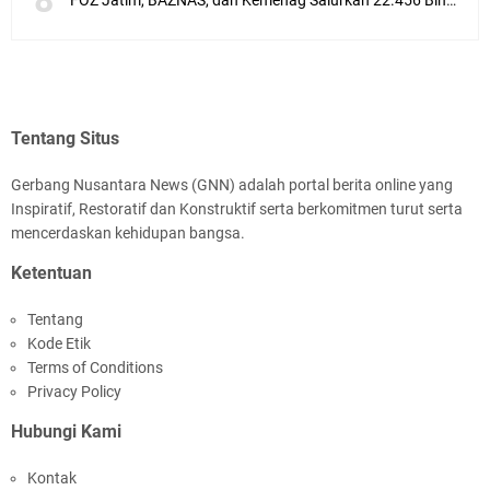
FOZ Jatim, BAZNAS, dan Kemenag Salurkan 22.456 Bingkisan Lebaran Yatim Serentak di Berbagai Daerah di Jawa Timur
Tentang Situs
Gerbang Nusantara News (GNN) adalah portal berita online yang
Inspiratif, Restoratif dan Konstruktif serta berkomitmen turut serta
mencerdaskan kehidupan bangsa.
Ketentuan
Tentang
Kode Etik
Terms of Conditions
Privacy Policy
Hubungi Kami
Kontak