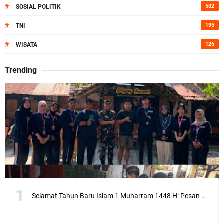
#
502
SOSIAL POLITIK
#
195
TNI
#
126
WISATA
Trending
Selamat Tahun Baru Islam 1 Muharram 1448 H: Pesan Hijrah Drs. H. Husnul Aqib, M.M. untuk Negeri