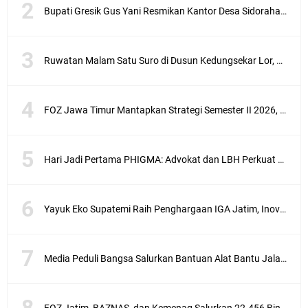
Bupati Gresik Gus Yani Resmikan Kantor Desa Sidoraharjo: Simbol Komitmen Pelayanan Publik dan Kepedulian Sosial
Ruwatan Malam Satu Suro di Dusun Kedungsekar Lor, Tradisi Luhur yang Terus Istiqomah
FOZ Jawa Timur Mantapkan Strategi Semester II 2026, Fokus pada Penguatan SDM Amil dan Kolaborasi BerdampakNarasi
Hari Jadi Pertama PHIGMA: Advokat dan LBH Perkuat Soliditas di Jakarta
Yayuk Eko Supatemi Raih Penghargaan IGA Jatim, Inovasi Wayang Kulit untuk Anak Berkebutuhan Khusus
Media Peduli Bangsa Salurkan Bantuan Alat Bantu Jalan untuk Lansia