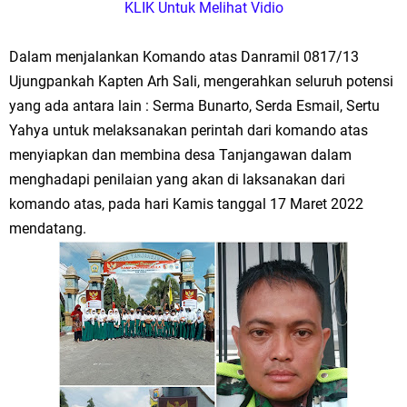
KLIK Untuk Melihat Vidio
Kembangkan Warung Bu Wiwik
Dalam menjalankan Komando atas Danramil 0817/13
Karang Taruna Gresik Perkuat Ekonomi Lewat Pemanfaatan Gedung C
Ujungpankah Kapten Arh Sali, mengerahkan seluruh potensi
Islamic Center
yang ada antara lain : Serma Bunarto, Serda Esmail, Sertu
Yahya untuk melaksanakan perintah dari komando atas
Nila Yani Apresiasi Launching Komunitas Gowes dan Pasar Ahad
menyiapkan dan membina desa Tanjangawan dalam
menghadapi penilaian yang akan di laksanakan dari
Jajanan Jadul di Ecopark Randuagung
komando atas, pada hari Kamis tanggal 17 Maret 2022
Takmir Masjid KH Robbach Ma’sum Gelar Penyembelihan Hewan
mendatang.
Qurban dari Bupati & Kepala DPMPTSP Gresik
DPC PDI Perjuangan Gresik Tebar Berkah Idul Adha, Bagikan Daging
Kurban untuk Ratusan Warga
Ponpes Himmatul Khoiriyah Gelar Penyembelihan Hewan Qurban dari