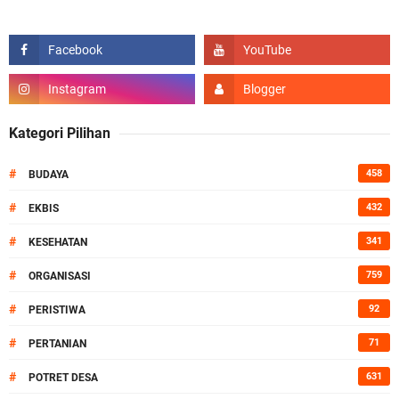
Kategori Pilihan
#
458
BUDAYA
#
432
EKBIS
#
341
KESEHATAN
#
759
ORGANISASI
#
92
PERISTIWA
#
71
PERTANIAN
#
631
POTRET DESA