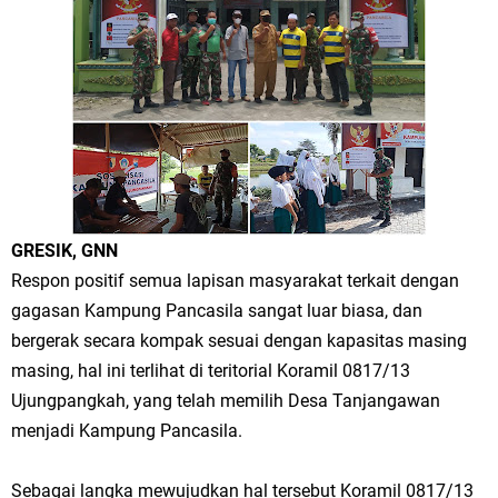
Yatim Serentak di Berbagai Daerah di Jawa Timur
Bupati Gresik Gus Yani Resmikan Kantor Desa Sidoraharjo: Simbol
Komitmen Pelayanan Publik dan Kepedulian Sosial
Optik Merlin Donasikan Rp10,36 Juta, Perkuat Keberlanjutan Program
JKNN
Ruwatan Malam Satu Suro di Dusun Kedungsekar Lor, Tradisi Luhur
GRESIK, GNN
Respon positif semua lapisan masyarakat terkait dengan
yang Terus Istiqomah
gagasan Kampung Pancasila sangat luar biasa, dan
Ketua DPD Golkar Gresik Wongso Negoro Sambut Tahun Baru Islam
bergerak secara kompak sesuai dengan kapasitas masing
masing, hal ini terlihat di teritorial Koramil 0817/13
1448 H dengan Doa Kedamaian
Ujungpangkah, yang telah memilih Desa Tanjangawan
Wakil Ketua DPRD Gresik Mujid Riduan Sampaikan Doa dan Harapan di
menjadi Kampung Pancasila.
Tahun Baru Islam 1448 H
Sebagai langka mewujudkan hal tersebut Koramil 0817/13