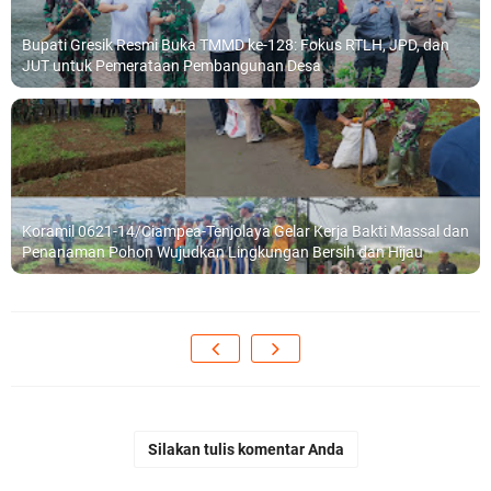
Bupati Gresik Resmi Buka TMMD ke-128: Fokus RTLH, JPD, dan
JUT untuk Pemerataan Pembangunan Desa
Koramil 0621-14/Ciampea-Tenjolaya Gelar Kerja Bakti Massal dan
Penanaman Pohon Wujudkan Lingkungan Bersih dan Hijau
Silakan tulis komentar Anda