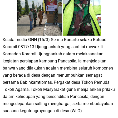
Keluarga Besar dr. Titin Ekowati RS Wates Husada Balongpanggang
RT 03 RW 01 Patra Raya Rosewood Cerme Gresik Berbenah dan
Bersolek, Siap Meriahkan HUT Ke 81 RI
Sinergi Pemerintah dan Warga: Komsos Kebungson Dorong Kepedulian
Keada media GNN (15/3) Serma Bunarto selaku Batuud
Lingkungan dan Pemberdayaan Ekonomi Lokal
Koramil 0817/13 Ujungpankah yang saat ini mewakili
Komadan Koramil Ujungpankah dalam melaksanakan
FOZ Jawa Timur Mantapkan Strategi Semester II 2026, Fokus pada
kegiatan persiapan kampung Pancasila, Ia menjelaskan
Penguatan SDM Amil dan Kolaborasi BerdampakNarasi
bahwa yang dilakukan adalah membina seluruh komponen
yang berada di desa dengan menumbuhkan semagat
Media Peduli Bangsa Salurkan Bantuan Alat Bantu Jalan untuk Lansia
bersama Babinkamtibmas, Pergakat desa Tokoh Pemuda,
Tokoh Agama, Tokoh Masyarakat guna menjalankan prilaku
Kamis, 6 Agustus
dalam kehidupan yang bersendikan Pancasila, dengan
mengedepankan salling menghargai, serta membudayakan
suasana kegotongroyongan di desa.(WLO)