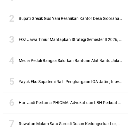
Bupati Gresik Gus Yani Resmikan Kantor Desa Sidoraharjo: Simbol Komitmen Pelayanan Publik dan Kepedulian Sosial
FOZ Jawa Timur Mantapkan Strategi Semester II 2026, Fokus pada Penguatan SDM Amil dan Kolaborasi BerdampakNarasi
Media Peduli Bangsa Salurkan Bantuan Alat Bantu Jalan untuk Lansia
Yayuk Eko Supatemi Raih Penghargaan IGA Jatim, Inovasi Wayang Kulit untuk Anak Berkebutuhan Khusus
Hari Jadi Pertama PHIGMA: Advokat dan LBH Perkuat Soliditas di Jakarta
Ruwatan Malam Satu Suro di Dusun Kedungsekar Lor, Tradisi Luhur yang Terus Istiqomah