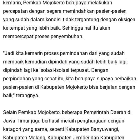
kemarin, Pemkab Mojokerto berupaya melakukan
Jakarta
percepatan dengan segera memindahkan pasien-pasien
yang sudah dalam kondisi tidak tergantung dengan oksigen
Pemdes Cibanteng Salurkan PMT: Cegah Stunting, Perkuat Gizi Balita
ke tempat yang lebih baik. Sehingga hal itu akan
dan Ibu Hamil Narasi
mempercepat proses penyembuhan.
Zakat Produktif Dorong Kemandirian UMKM, LAZISNU Kedamean Bantu
"Jadi kita kemarin proses pemindahan dari yang sudah
membaik kemudian dipindah yang sudah lebih baik lagi,
Kembangkan Warung Bu Wiwik
dipindah lagi ke isolasi-isolasi terpusat. Dengan
Karang Taruna Gresik Perkuat Ekonomi Lewat Pemanfaatan Gedung C
perpindahan yang cepat itu, kita berupaya supaya perbaikan
pasien-pasien di Kabupaten Mojokerto bisa berjalan dengan
Islamic Center
baik," terangnya.
Nila Yani Apresiasi Launching Komunitas Gowes dan Pasar Ahad
Selain Pemkab Mojokerto, beberapa Pemerintah Daerah di
Jajanan Jadul di Ecopark Randuagung
Jawa Timur juga berhasil meraih penghargaan dengan
Takmir Masjid KH Robbach Ma’sum Gelar Penyembelihan Hewan
katagori yang sama, seperti Kabupaten Banyuwangi,
Kabupaten Malang, Kabupaten Jember dan Kabupaten