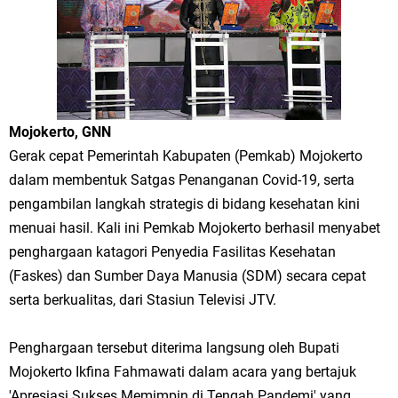
Merawat Alam, Menyelamatkan Bumi
Tumpeng Nasi Krawu Pecahkan Rekor MURI, KWGe Angkat Kuliner
Gresik ke Panggung Dunia
FOZ Jatim, BAZNAS, dan Kemenag Salurkan 22.456 Bingkisan Lebaran
Mojokerto, GNN
Yatim Serentak di Berbagai Daerah di Jawa Timur
Gerak cepat Pemerintah Kabupaten (Pemkab) Mojokerto
dalam membentuk Satgas Penanganan Covid-19, serta
Bupati Gresik Gus Yani Resmikan Kantor Desa Sidoraharjo: Simbol
pengambilan langkah strategis di bidang kesehatan kini
Komitmen Pelayanan Publik dan Kepedulian Sosial
menuai hasil. Kali ini Pemkab Mojokerto berhasil menyabet
penghargaan katagori Penyedia Fasilitas Kesehatan
Optik Merlin Donasikan Rp10,36 Juta, Perkuat Keberlanjutan Program
(Faskes) dan Sumber Daya Manusia (SDM) secara cepat
serta berkualitas, dari Stasiun Televisi JTV.
JKNN
Ruwatan Malam Satu Suro di Dusun Kedungsekar Lor, Tradisi Luhur
Penghargaan tersebut diterima langsung oleh Bupati
Mojokerto Ikfina Fahmawati dalam acara yang bertajuk
yang Terus Istiqomah
'Apresiasi Sukses Memimpin di Tengah Pandemi' yang