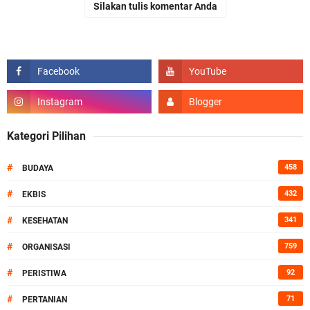
Silakan tulis komentar Anda
Kategori Pilihan
#
458
BUDAYA
#
432
EKBIS
#
341
KESEHATAN
#
759
ORGANISASI
#
92
PERISTIWA
#
71
PERTANIAN