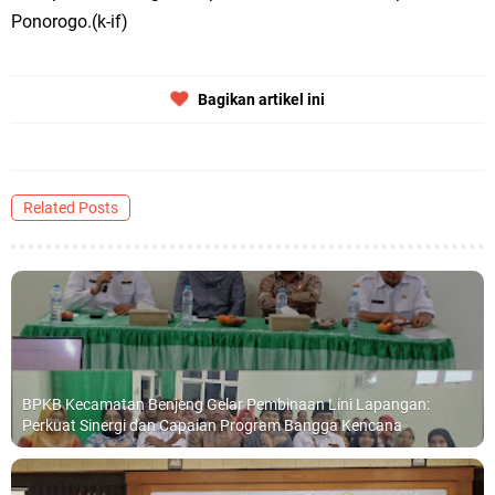
Qurban dari Bupati & Kepala DPMPTSP Gresik
Ponorogo.(k-if)
DPC PDI Perjuangan Gresik Tebar Berkah Idul Adha, Bagikan Daging
Kurban untuk Ratusan Warga
Bagikan artikel ini
Ponpes Himmatul Khoiriyah Gelar Penyembelihan Hewan Qurban dari
Keluarga Besar dr. Titin Ekowati RS Wates Husada Balongpanggang
Related Posts
RT 03 RW 01 Patra Raya Rosewood Cerme Gresik Berbenah dan
Bersolek, Siap Meriahkan HUT Ke 81 RI
Minggu, 9 Agustus
BPKB Kecamatan Benjeng Gelar Pembinaan Lini Lapangan:
Perkuat Sinergi dan Capaian Program Bangga Kencana