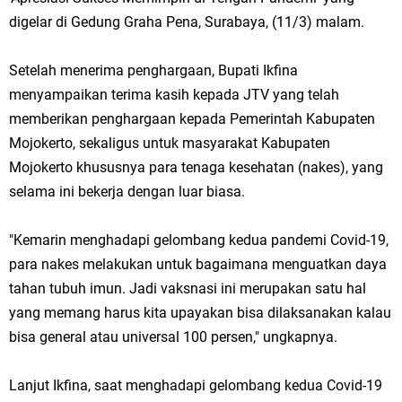
Ketua DPD Golkar Gresik Wongso Negoro Sambut Tahun Baru Islam
digelar di Gedung Graha Pena, Surabaya, (11/3) malam.
1448 H dengan Doa Kedamaian
Setelah menerima penghargaan, Bupati Ikfina
Wakil Ketua DPRD Gresik Mujid Riduan Sampaikan Doa dan Harapan di
menyampaikan terima kasih kepada JTV yang telah
memberikan penghargaan kepada Pemerintah Kabupaten
Tahun Baru Islam 1448 H
Mojokerto, sekaligus untuk masyarakat Kabupaten
Selamat Tahun Baru Islam 1 Muharram 1448 H: Pesan Hijrah Drs. H.
Mojokerto khususnya para tenaga kesehatan (nakes), yang
selama ini bekerja dengan luar biasa.
Husnul Aqib, M.M. untuk Negeri
"Kemarin menghadapi gelombang kedua pandemi Covid-19,
PDUF MUI Jatim Gelar Doa Awal Tahun Hijriah, Teguhkan Optimisme
para nakes melakukan untuk bagaimana menguatkan daya
Menuju Indonesia Emas 2045
tahan tubuh imun. Jadi vaksnasi ini merupakan satu hal
yang memang harus kita upayakan bisa dilaksanakan kalau
Reses Anggota DPRD Jabar M. Rizky di Desa Cibitung Wetan: Serap
bisa general atau universal 100 persen," ungkapnya.
Aspirasi Petani dan Warga
Lanjut Ikfina, saat menghadapi gelombang kedua Covid-19
Hari Jadi Pertama PHIGMA: Advokat dan LBH Perkuat Soliditas di