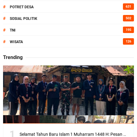
#
631
POTRET DESA
#
502
SOSIAL POLITIK
#
195
TNI
#
126
WISATA
Trending
Selamat Tahun Baru Islam 1 Muharram 1448 H: Pesan Hijrah Drs. H. Husnul Aqib, M.M. untuk Negeri