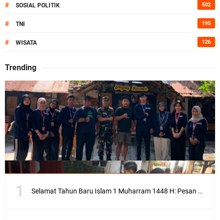
#
502
SOSIAL POLITIK
#
195
TNI
#
126
WISATA
Trending
Selamat Tahun Baru Islam 1 Muharram 1448 H: Pesan Hijrah Drs. H. Husnul Aqib, M.M. untuk Negeri