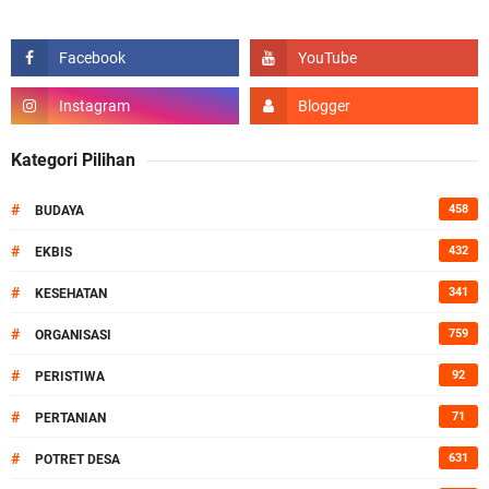
Kategori Pilihan
#
458
BUDAYA
#
432
EKBIS
#
341
KESEHATAN
#
759
ORGANISASI
#
92
PERISTIWA
#
71
PERTANIAN
#
631
POTRET DESA