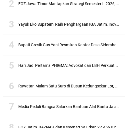
FOZ Jawa Timur Mantapkan Strategi Semester II 2026, Fokus pada Penguatan SDM Amil dan Kolaborasi BerdampakNarasi
Yayuk Eko Supatemi Raih Penghargaan IGA Jatim, Inovasi Wayang Kulit untuk Anak Berkebutuhan Khusus
Bupati Gresik Gus Yani Resmikan Kantor Desa Sidoraharjo: Simbol Komitmen Pelayanan Publik dan Kepedulian Sosial
Hari Jadi Pertama PHIGMA: Advokat dan LBH Perkuat Soliditas di Jakarta
Ruwatan Malam Satu Suro di Dusun Kedungsekar Lor, Tradisi Luhur yang Terus Istiqomah
Media Peduli Bangsa Salurkan Bantuan Alat Bantu Jalan untuk Lansia
FOZ Jatim, BAZNAS, dan Kemenag Salurkan 22.456 Bingkisan Lebaran Yatim Serentak di Berbagai Daerah di Jawa Timur