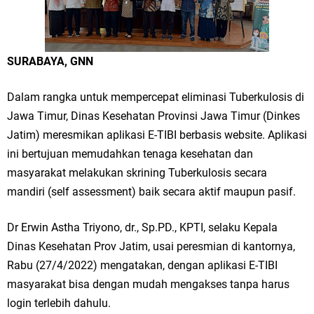
Merawat Alam, Menyelamatkan Bumi
Tumpeng Nasi Krawu Pecahkan Rekor MURI, KWGe Angkat Kuliner
Gresik ke Panggung Dunia
SURABAYA, GNN
FOZ Jatim, BAZNAS, dan Kemenag Salurkan 22.456 Bingkisan Lebaran
Dalam rangka untuk mempercepat eliminasi Tuberkulosis di
Jawa Timur, Dinas Kesehatan Provinsi Jawa Timur (Dinkes
Yatim Serentak di Berbagai Daerah di Jawa Timur
Jatim) meresmikan aplikasi E-TIBI berbasis website. Aplikasi
Bupati Gresik Gus Yani Resmikan Kantor Desa Sidoraharjo: Simbol
ini bertujuan memudahkan tenaga kesehatan dan
masyarakat melakukan skrining Tuberkulosis secara
Komitmen Pelayanan Publik dan Kepedulian Sosial
mandiri (self assessment) baik secara aktif maupun pasif.
Optik Merlin Donasikan Rp10,36 Juta, Perkuat Keberlanjutan Program
Dr Erwin Astha Triyono, dr., Sp.PD., KPTI, selaku Kepala
JKNN
Dinas Kesehatan Prov Jatim, usai peresmian di kantornya,
Rabu (27/4/2022) mengatakan, dengan aplikasi E-TIBI
Ruwatan Malam Satu Suro di Dusun Kedungsekar Lor, Tradisi Luhur
masyarakat bisa dengan mudah mengakses tanpa harus
yang Terus Istiqomah
login terlebih dahulu.