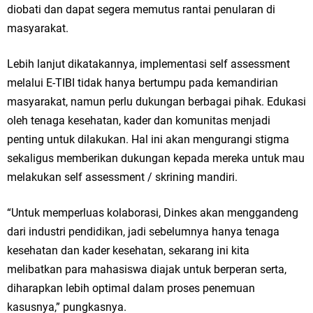
diobati dan dapat segera memutus rantai penularan di
Jakarta
masyarakat.
Pemdes Cibanteng Salurkan PMT: Cegah Stunting, Perkuat Gizi Balita
Lebih lanjut dikatakannya, implementasi self assessment
dan Ibu Hamil Narasi
melalui E-TIBI tidak hanya bertumpu pada kemandirian
masyarakat, namun perlu dukungan berbagai pihak. Edukasi
Zakat Produktif Dorong Kemandirian UMKM, LAZISNU Kedamean Bantu
oleh tenaga kesehatan, kader dan komunitas menjadi
Kembangkan Warung Bu Wiwik
penting untuk dilakukan. Hal ini akan mengurangi stigma
sekaligus memberikan dukungan kepada mereka untuk mau
Karang Taruna Gresik Perkuat Ekonomi Lewat Pemanfaatan Gedung C
melakukan self assessment / skrining mandiri.
Islamic Center
“Untuk memperluas kolaborasi, Dinkes akan menggandeng
Nila Yani Apresiasi Launching Komunitas Gowes dan Pasar Ahad
dari industri pendidikan, jadi sebelumnya hanya tenaga
kesehatan dan kader kesehatan, sekarang ini kita
Jajanan Jadul di Ecopark Randuagung
melibatkan para mahasiswa diajak untuk berperan serta,
Takmir Masjid KH Robbach Ma’sum Gelar Penyembelihan Hewan
diharapkan lebih optimal dalam proses penemuan
kasusnya,” pungkasnya.