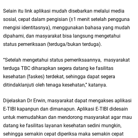
Ketua DPD Golkar Gresik Wongso Negoro Sambut Tahun Baru Islam
Selain itu link aplikasi mudah disebarkan melalui media
1448 H dengan Doa Kedamaian
sosial, cepat dalam pengisian (±1 menit setelah pengguna
mengisi identitasnya), menggunakan bahasa yang mudah
Wakil Ketua DPRD Gresik Mujid Riduan Sampaikan Doa dan Harapan di
dipahami, dan masyarakat bisa langsung mengetahui
Tahun Baru Islam 1448 H
status pemeriksaan (terduga/bukan terduga).
Selamat Tahun Baru Islam 1 Muharram 1448 H: Pesan Hijrah Drs. H.
“Setelah mengetahui status pemeriksaannya, masyarakat
terduga TBC diharapkan segera datang ke fasilitas
Husnul Aqib, M.M. untuk Negeri
kesehatan (faskes) terdekat, sehingga dapat segera
PDUF MUI Jatim Gelar Doa Awal Tahun Hijriah, Teguhkan Optimisme
ditindaklanjuti oleh tenaga kesehatan,” katanya.
Menuju Indonesia Emas 2045
Dijelaskan Dr Erwin, masyarakat dapat mengakses aplikasi
E-TIBI kapanpun dan dimanapun. Aplikasi E-TIBI didesain
Reses Anggota DPRD Jabar M. Rizky di Desa Cibitung Wetan: Serap
untuk memudahkan dan mendorong masyarakat agar mau
Aspirasi Petani dan Warga
datang ke fasilitas layanan kesehatan sedini mungkin,
sehingga semakin cepat diperiksa maka semakin cepat
Hari Jadi Pertama PHIGMA: Advokat dan LBH Perkuat Soliditas di