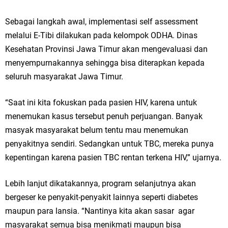
Qurban dari Bupati & Kepala DPMPTSP Gresik
Sebagai langkah awal, implementasi self assessment
DPC PDI Perjuangan Gresik Tebar Berkah Idul Adha, Bagikan Daging
melalui E-Tibi dilakukan pada kelompok ODHA. Dinas
Kurban untuk Ratusan Warga
Kesehatan Provinsi Jawa Timur akan mengevaluasi dan
menyempurnakannya sehingga bisa diterapkan kepada
Ponpes Himmatul Khoiriyah Gelar Penyembelihan Hewan Qurban dari
seluruh masyarakat Jawa Timur.
Keluarga Besar dr. Titin Ekowati RS Wates Husada Balongpanggang
“Saat ini kita fokuskan pada pasien HIV, karena untuk
RT 03 RW 01 Patra Raya Rosewood Cerme Gresik Berbenah dan
menemukan kasus tersebut penuh perjuangan. Banyak
Bersolek, Siap Meriahkan HUT Ke 81 RI
masyak masyarakat belum tentu mau menemukan
penyakitnya sendiri. Sedangkan untuk TBC, mereka punya
Jumat, 7 Agustus
kepentingan karena pasien TBC rentan terkena HIV,” ujarnya.
Lebih lanjut dikatakannya, program selanjutnya akan
bergeser ke penyakit-penyakit lainnya seperti diabetes
maupun para lansia. “Nantinya kita akan sasar agar
masyarakat semua bisa menikmati maupun bisa