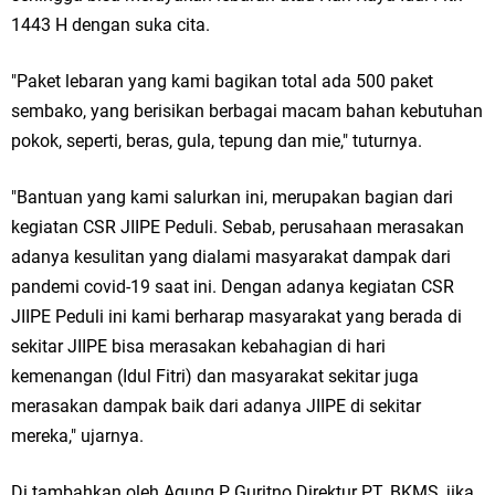
1443 H dengan suka cita.
Jakarta
"Paket lebaran yang kami bagikan total ada 500 paket
Pemdes Cibanteng Salurkan PMT: Cegah Stunting, Perkuat Gizi Balita
sembako, yang berisikan berbagai macam bahan kebutuhan
dan Ibu Hamil Narasi
pokok, seperti, beras, gula, tepung dan mie," tuturnya.
Zakat Produktif Dorong Kemandirian UMKM, LAZISNU Kedamean Bantu
"Bantuan yang kami salurkan ini, merupakan bagian dari
Kembangkan Warung Bu Wiwik
kegiatan CSR JIIPE Peduli. Sebab, perusahaan merasakan
adanya kesulitan yang dialami masyarakat dampak dari
Karang Taruna Gresik Perkuat Ekonomi Lewat Pemanfaatan Gedung C
pandemi covid-19 saat ini. Dengan adanya kegiatan CSR
Islamic Center
JIIPE Peduli ini kami berharap masyarakat yang berada di
sekitar JIIPE bisa merasakan kebahagian di hari
Nila Yani Apresiasi Launching Komunitas Gowes dan Pasar Ahad
kemenangan (Idul Fitri) dan masyarakat sekitar juga
Jajanan Jadul di Ecopark Randuagung
merasakan dampak baik dari adanya JIIPE di sekitar
mereka," ujarnya.
Takmir Masjid KH Robbach Ma’sum Gelar Penyembelihan Hewan
Di tambahkan oleh Agung P Guritno Direktur PT. BKMS, jika