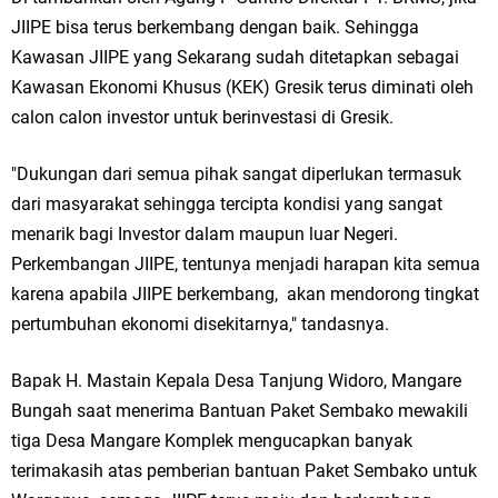
Qurban dari Bupati & Kepala DPMPTSP Gresik
JIIPE bisa terus berkembang dengan baik. Sehingga
DPC PDI Perjuangan Gresik Tebar Berkah Idul Adha, Bagikan Daging
Kawasan JIIPE yang Sekarang sudah ditetapkan sebagai
Kawasan Ekonomi Khusus (KEK) Gresik terus diminati oleh
Kurban untuk Ratusan Warga
calon calon investor untuk berinvestasi di Gresik.
Ponpes Himmatul Khoiriyah Gelar Penyembelihan Hewan Qurban dari
"Dukungan dari semua pihak sangat diperlukan termasuk
Keluarga Besar dr. Titin Ekowati RS Wates Husada Balongpanggang
dari masyarakat sehingga tercipta kondisi yang sangat
menarik bagi Investor dalam maupun luar Negeri.
RT 03 RW 01 Patra Raya Rosewood Cerme Gresik Berbenah dan
Perkembangan JIIPE, tentunya menjadi harapan kita semua
Bersolek, Siap Meriahkan HUT Ke 81 RI
karena apabila JIIPE berkembang, akan mendorong tingkat
pertumbuhan ekonomi disekitarnya," tandasnya.
Sabtu, 8 Agustus
Bapak H. Mastain Kepala Desa Tanjung Widoro, Mangare
Bungah saat menerima Bantuan Paket Sembako mewakili
tiga Desa Mangare Komplek mengucapkan banyak
terimakasih atas pemberian bantuan Paket Sembako untuk