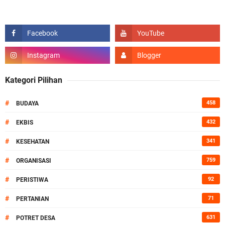
Kategori Pilihan
#
458
BUDAYA
#
432
EKBIS
#
341
KESEHATAN
#
759
ORGANISASI
#
92
PERISTIWA
#
71
PERTANIAN
#
631
POTRET DESA