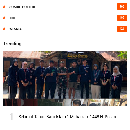
#
502
SOSIAL POLITIK
#
195
TNI
#
126
WISATA
Trending
Selamat Tahun Baru Islam 1 Muharram 1448 H: Pesan Hijrah Drs. H. Husnul Aqib, M.M. untuk Negeri