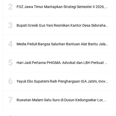
FOZ Jawa Timur Mantapkan Strategi Semester II 2026, Fokus pada Penguatan SDM Amil dan Kolaborasi BerdampakNarasi
Bupati Gresik Gus Yani Resmikan Kantor Desa Sidoraharjo: Simbol Komitmen Pelayanan Publik dan Kepedulian Sosial
Media Peduli Bangsa Salurkan Bantuan Alat Bantu Jalan untuk Lansia
Hari Jadi Pertama PHIGMA: Advokat dan LBH Perkuat Soliditas di Jakarta
Yayuk Eko Supatemi Raih Penghargaan IGA Jatim, Inovasi Wayang Kulit untuk Anak Berkebutuhan Khusus
Ruwatan Malam Satu Suro di Dusun Kedungsekar Lor, Tradisi Luhur yang Terus Istiqomah