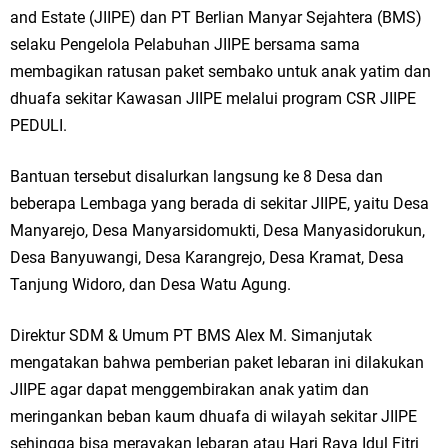
and Estate (JIIPE) dan PT Berlian Manyar Sejahtera (BMS)
Ketua DPD Golkar Gresik Wongso Negoro Sambut Tahun Baru Islam
selaku Pengelola Pelabuhan JIIPE bersama sama
1448 H dengan Doa Kedamaian
membagikan ratusan paket sembako untuk anak yatim dan
dhuafa sekitar Kawasan JIIPE melalui program CSR JIIPE
Wakil Ketua DPRD Gresik Mujid Riduan Sampaikan Doa dan Harapan di
PEDULI.
Tahun Baru Islam 1448 H
Bantuan tersebut disalurkan langsung ke 8 Desa dan
Selamat Tahun Baru Islam 1 Muharram 1448 H: Pesan Hijrah Drs. H.
beberapa Lembaga yang berada di sekitar JIIPE, yaitu Desa
Husnul Aqib, M.M. untuk Negeri
Manyarejo, Desa Manyarsidomukti, Desa Manyasidorukun,
Desa Banyuwangi, Desa Karangrejo, Desa Kramat, Desa
PDUF MUI Jatim Gelar Doa Awal Tahun Hijriah, Teguhkan Optimisme
Tanjung Widoro, dan Desa Watu Agung.
Menuju Indonesia Emas 2045
Direktur SDM & Umum PT BMS Alex M. Simanjutak
Reses Anggota DPRD Jabar M. Rizky di Desa Cibitung Wetan: Serap
mengatakan bahwa pemberian paket lebaran ini dilakukan
JIIPE agar dapat menggembirakan anak yatim dan
Aspirasi Petani dan Warga
meringankan beban kaum dhuafa di wilayah sekitar JIIPE
Hari Jadi Pertama PHIGMA: Advokat dan LBH Perkuat Soliditas di
sehingga bisa merayakan lebaran atau Hari Raya Idul Fitri