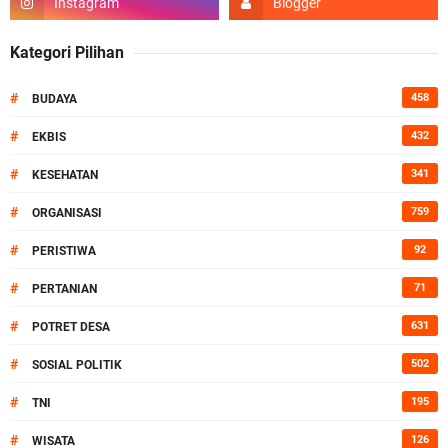
Kategori Pilihan
#
458
BUDAYA
#
432
EKBIS
#
341
KESEHATAN
#
759
ORGANISASI
#
92
PERISTIWA
#
71
PERTANIAN
#
631
POTRET DESA
#
502
SOSIAL POLITIK
#
195
TNI
#
126
WISATA