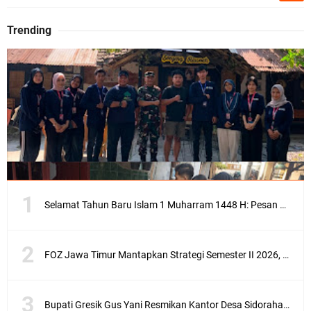
Trending
Selamat Tahun Baru Islam 1 Muharram 1448 H: Pesan Hijrah Drs. H. Husnul Aqib, M.M. untuk Negeri
FOZ Jawa Timur Mantapkan Strategi Semester II 2026, Fokus pada Penguatan SDM Amil dan Kolaborasi BerdampakNarasi
Bupati Gresik Gus Yani Resmikan Kantor Desa Sidoraharjo: Simbol Komitmen Pelayanan Publik dan Kepedulian Sosial