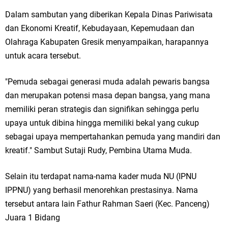
Ketua DPD Golkar Gresik Wongso Negoro Sambut Tahun Baru Islam
Dalam sambutan yang diberikan Kepala Dinas Pariwisata
dan Ekonomi Kreatif, Kebudayaan, Kepemudaan dan
1448 H dengan Doa Kedamaian
Olahraga Kabupaten Gresik menyampaikan, harapannya
Wakil Ketua DPRD Gresik Mujid Riduan Sampaikan Doa dan Harapan di
untuk acara tersebut.
Tahun Baru Islam 1448 H
"Pemuda sebagai generasi muda adalah pewaris bangsa
Selamat Tahun Baru Islam 1 Muharram 1448 H: Pesan Hijrah Drs. H.
dan merupakan potensi masa depan bangsa, yang mana
memiliki peran strategis dan signifikan sehingga perlu
Husnul Aqib, M.M. untuk Negeri
upaya untuk dibina hingga memiliki bekal yang cukup
sebagai upaya mempertahankan pemuda yang mandiri dan
PDUF MUI Jatim Gelar Doa Awal Tahun Hijriah, Teguhkan Optimisme
kreatif." Sambut Sutaji Rudy, Pembina Utama Muda.
Menuju Indonesia Emas 2045
Selain itu terdapat nama-nama kader muda NU (IPNU
Reses Anggota DPRD Jabar M. Rizky di Desa Cibitung Wetan: Serap
IPPNU) yang berhasil menorehkan prestasinya. Nama
Aspirasi Petani dan Warga
tersebut antara lain Fathur Rahman Saeri (Kec. Panceng)
Juara 1 Bidang
Hari Jadi Pertama PHIGMA: Advokat dan LBH Perkuat Soliditas di