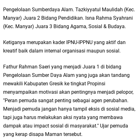
Pengelolaan Sumberdaya Alam. Tazkiyyatul Maulidah (Kec.
Jakarta
Manyar) Juara 2 Bidang Pendidikan. Isna Rahma Syahrani
Pemdes Cibanteng Salurkan PMT: Cegah Stunting, Perkuat Gizi Balita
(Kec. Manyar) Juara 3 Bidang Agama, Sosial & Budaya.
dan Ibu Hamil Narasi
Ketiganya merupakan kader IPNU-IPPNU yang aktif dan
Zakat Produktif Dorong Kemandirian UMKM, LAZISNU Kedamean Bantu
kreatif baik dalam internal organisasi maupun sosial.
Kembangkan Warung Bu Wiwik
Fathur Rahman Saeri yang menjadi Juara 1 di bidang
Pengelolaan Sumber Daya Alam yang juga akan tandang
Karang Taruna Gresik Perkuat Ekonomi Lewat Pemanfaatan Gedung C
mewakili Kabupaten Gresik ke tingkat Propinsi
Islamic Center
menyampaikan motivasi akan pentingnya menjadi pelopor,
"Peran pemuda sangat penting sebagai agen perubahan.
Nila Yani Apresiasi Launching Komunitas Gowes dan Pasar Ahad
Menjadi pemuda jangan hanya tampil eksis di sosial media,
Jajanan Jadul di Ecopark Randuagung
tapi juga harus melakukan aksi nyata yang membawa
dampak atau impact sosial di masyarakat." Ujar pemuda
Takmir Masjid KH Robbach Ma’sum Gelar Penyembelihan Hewan
yang kerap disapa Maman tersebut.