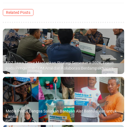
Related Posts
FOZ Jawa Timur Mantapkan Strategi Semester II 2026, Fokus
pada Penguatan SDM Amil dan Kolaborasi BerdampakNarasi
Media Peduli Bangsa Salurkan Bantuan Alat Bantu Jalan untuk
Lansia