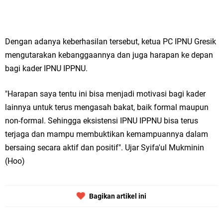
Qurban dari Bupati & Kepala DPMPTSP Gresik
DPC PDI Perjuangan Gresik Tebar Berkah Idul Adha, Bagikan Daging
Dengan adanya keberhasilan tersebut, ketua PC IPNU Gresik
Kurban untuk Ratusan Warga
mengutarakan kebanggaannya dan juga harapan ke depan
Ponpes Himmatul Khoiriyah Gelar Penyembelihan Hewan Qurban dari
bagi kader IPNU IPPNU.
Keluarga Besar dr. Titin Ekowati RS Wates Husada Balongpanggang
"Harapan saya tentu ini bisa menjadi motivasi bagi kader
RT 03 RW 01 Patra Raya Rosewood Cerme Gresik Berbenah dan
lainnya untuk terus mengasah bakat, baik formal maupun
Sabtu, 8 Agustus
non-formal. Sehingga eksistensi IPNU IPPNU bisa terus
Bersolek, Siap Meriahkan HUT Ke 81 RI
terjaga dan mampu membuktikan kemampuannya dalam
bersaing secara aktif dan positif". Ujar Syifa'ul Mukminin
(Hoo)
Bagikan artikel ini