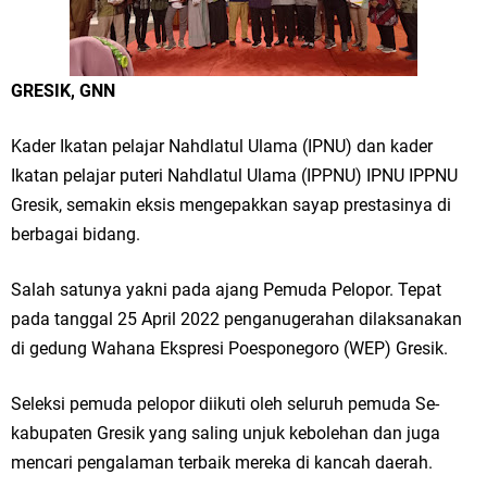
Merawat Alam, Menyelamatkan Bumi
Tumpeng Nasi Krawu Pecahkan Rekor MURI, KWGe Angkat Kuliner
GRESIK, GNN
Gresik ke Panggung Dunia
FOZ Jatim, BAZNAS, dan Kemenag Salurkan 22.456 Bingkisan Lebaran
Kader Ikatan pelajar Nahdlatul Ulama (IPNU) dan kader
Ikatan pelajar puteri Nahdlatul Ulama (IPPNU) IPNU IPPNU
Yatim Serentak di Berbagai Daerah di Jawa Timur
Gresik, semakin eksis mengepakkan sayap prestasinya di
Bupati Gresik Gus Yani Resmikan Kantor Desa Sidoraharjo: Simbol
berbagai bidang.
Komitmen Pelayanan Publik dan Kepedulian Sosial
Salah satunya yakni pada ajang Pemuda Pelopor. Tepat
pada tanggal 25 April 2022 penganugerahan dilaksanakan
Optik Merlin Donasikan Rp10,36 Juta, Perkuat Keberlanjutan Program
di gedung Wahana Ekspresi Poesponegoro (WEP) Gresik.
JKNN
Seleksi pemuda pelopor diikuti oleh seluruh pemuda Se-
Ruwatan Malam Satu Suro di Dusun Kedungsekar Lor, Tradisi Luhur
kabupaten Gresik yang saling unjuk kebolehan dan juga
yang Terus Istiqomah
mencari pengalaman terbaik mereka di kancah daerah.