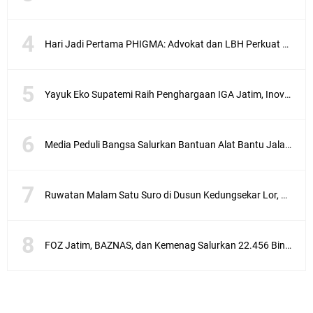
Hari Jadi Pertama PHIGMA: Advokat dan LBH Perkuat Soliditas di Jakarta
Yayuk Eko Supatemi Raih Penghargaan IGA Jatim, Inovasi Wayang Kulit untuk Anak Berkebutuhan Khusus
Media Peduli Bangsa Salurkan Bantuan Alat Bantu Jalan untuk Lansia
Ruwatan Malam Satu Suro di Dusun Kedungsekar Lor, Tradisi Luhur yang Terus Istiqomah
FOZ Jatim, BAZNAS, dan Kemenag Salurkan 22.456 Bingkisan Lebaran Yatim Serentak di Berbagai Daerah di Jawa Timur