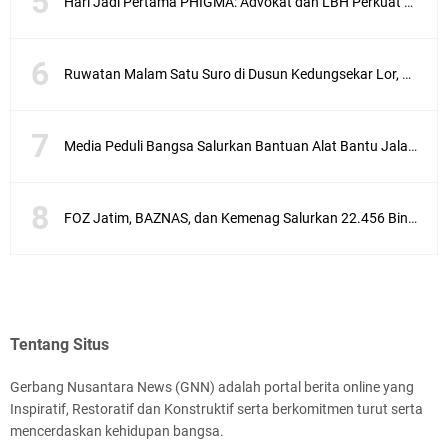
Hari Jadi Pertama PHIGMA: Advokat dan LBH Perkuat Soliditas di Jakarta
Ruwatan Malam Satu Suro di Dusun Kedungsekar Lor, Tradisi Luhur yang Terus Istiqomah
Media Peduli Bangsa Salurkan Bantuan Alat Bantu Jalan untuk Lansia
FOZ Jatim, BAZNAS, dan Kemenag Salurkan 22.456 Bingkisan Lebaran Yatim Serentak di Berbagai Daerah di Jawa Timur
Tentang Situs
Gerbang Nusantara News (GNN) adalah portal berita online yang
Inspiratif, Restoratif dan Konstruktif serta berkomitmen turut serta
mencerdaskan kehidupan bangsa.