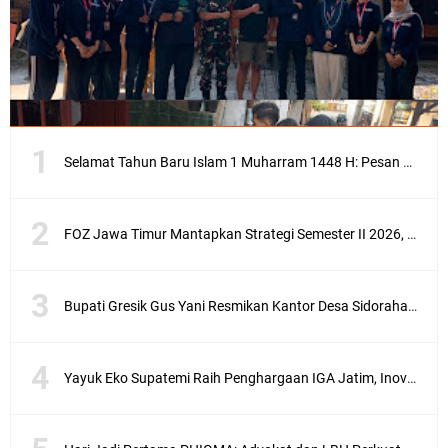
Selamat Tahun Baru Islam 1 Muharram 1448 H: Pesan Hijrah Drs. H. Husnul Aqib, M.M. untuk Negeri
FOZ Jawa Timur Mantapkan Strategi Semester II 2026, Fokus pada Penguatan SDM Amil dan Kolaborasi BerdampakNarasi
Bupati Gresik Gus Yani Resmikan Kantor Desa Sidoraharjo: Simbol Komitmen Pelayanan Publik dan Kepedulian Sosial
Yayuk Eko Supatemi Raih Penghargaan IGA Jatim, Inovasi Wayang Kulit untuk Anak Berkebutuhan Khusus