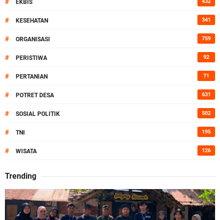
#
432
EKBIS
#
341
KESEHATAN
#
759
ORGANISASI
#
92
PERISTIWA
#
71
PERTANIAN
#
631
POTRET DESA
#
502
SOSIAL POLITIK
#
195
TNI
#
126
WISATA
Trending