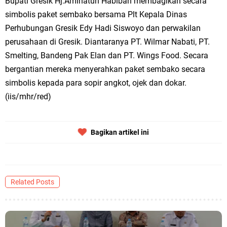
Bupati Gresik Hj.Aminatun Habibah membagikan secara
simbolis paket sembako bersama Plt Kepala Dinas
Jakarta
Perhubungan Gresik Edy Hadi Siswoyo dan perwakilan
Pemdes Cibanteng Salurkan PMT: Cegah Stunting, Perkuat Gizi Balita
perusahaan di Gresik. Diantaranya PT. Wilmar Nabati, PT.
Smelting, Bandeng Pak Elan dan PT. Wings Food. Secara
dan Ibu Hamil Narasi
bergantian mereka menyerahkan paket sembako secara
Zakat Produktif Dorong Kemandirian UMKM, LAZISNU Kedamean Bantu
simbolis kepada para sopir angkot, ojek dan dokar.
(iis/mhr/red)
Kembangkan Warung Bu Wiwik
Karang Taruna Gresik Perkuat Ekonomi Lewat Pemanfaatan Gedung C
Bagikan artikel ini
Islamic Center
Nila Yani Apresiasi Launching Komunitas Gowes dan Pasar Ahad
Related Posts
Jajanan Jadul di Ecopark Randuagung
Takmir Masjid KH Robbach Ma’sum Gelar Penyembelihan Hewan