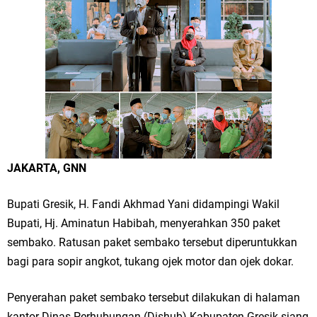
Merawat Alam, Menyelamatkan Bumi
Tumpeng Nasi Krawu Pecahkan Rekor MURI, KWGe Angkat Kuliner
Gresik ke Panggung Dunia
FOZ Jatim, BAZNAS, dan Kemenag Salurkan 22.456 Bingkisan Lebaran
Yatim Serentak di Berbagai Daerah di Jawa Timur
Bupati Gresik Gus Yani Resmikan Kantor Desa Sidoraharjo: Simbol
JAKARTA, GNN
Komitmen Pelayanan Publik dan Kepedulian Sosial
Bupati Gresik, H. Fandi Akhmad Yani didampingi Wakil
Optik Merlin Donasikan Rp10,36 Juta, Perkuat Keberlanjutan Program
Bupati, Hj. Aminatun Habibah, menyerahkan 350 paket
JKNN
sembako. Ratusan paket sembako tersebut diperuntukkan
bagi para sopir angkot, tukang ojek motor dan ojek dokar.
Ruwatan Malam Satu Suro di Dusun Kedungsekar Lor, Tradisi Luhur
Penyerahan paket sembako tersebut dilakukan di halaman
yang Terus Istiqomah
kantor Dinas Perhubungan (Dishub) Kabupaten Gresik siang