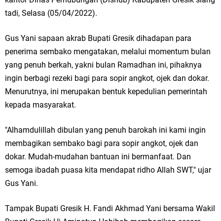
Ketua DPD Golkar Gresik Wongso Negoro Sambut Tahun Baru Islam
tadi, Selasa (05/04/2022).
1448 H dengan Doa Kedamaian
Gus Yani sapaan akrab Bupati Gresik dihadapan para
Wakil Ketua DPRD Gresik Mujid Riduan Sampaikan Doa dan Harapan di
penerima sembako mengatakan, melalui momentum bulan
yang penuh berkah, yakni bulan Ramadhan ini, pihaknya
Tahun Baru Islam 1448 H
ingin berbagi rezeki bagi para sopir angkot, ojek dan dokar.
Menurutnya, ini merupakan bentuk kepedulian pemerintah
Selamat Tahun Baru Islam 1 Muharram 1448 H: Pesan Hijrah Drs. H.
kepada masyarakat.
Husnul Aqib, M.M. untuk Negeri
"Alhamdulillah dibulan yang penuh barokah ini kami ingin
PDUF MUI Jatim Gelar Doa Awal Tahun Hijriah, Teguhkan Optimisme
membagikan sembako bagi para sopir angkot, ojek dan
Menuju Indonesia Emas 2045
dokar. Mudah-mudahan bantuan ini bermanfaat. Dan
semoga ibadah puasa kita mendapat ridho Allah SWT," ujar
Reses Anggota DPRD Jabar M. Rizky di Desa Cibitung Wetan: Serap
Gus Yani.
Aspirasi Petani dan Warga
Tampak Bupati Gresik H. Fandi Akhmad Yani bersama Wakil
Hari Jadi Pertama PHIGMA: Advokat dan LBH Perkuat Soliditas di