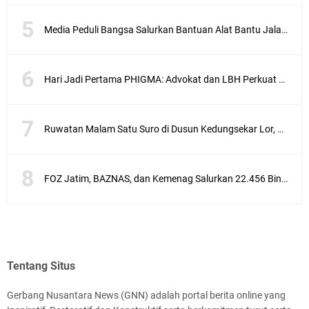
Media Peduli Bangsa Salurkan Bantuan Alat Bantu Jalan untuk Lansia
Hari Jadi Pertama PHIGMA: Advokat dan LBH Perkuat Soliditas di Jakarta
Ruwatan Malam Satu Suro di Dusun Kedungsekar Lor, Tradisi Luhur yang Terus Istiqomah
FOZ Jatim, BAZNAS, dan Kemenag Salurkan 22.456 Bingkisan Lebaran Yatim Serentak di Berbagai Daerah di Jawa Timur
Tentang Situs
Gerbang Nusantara News (GNN) adalah portal berita online yang