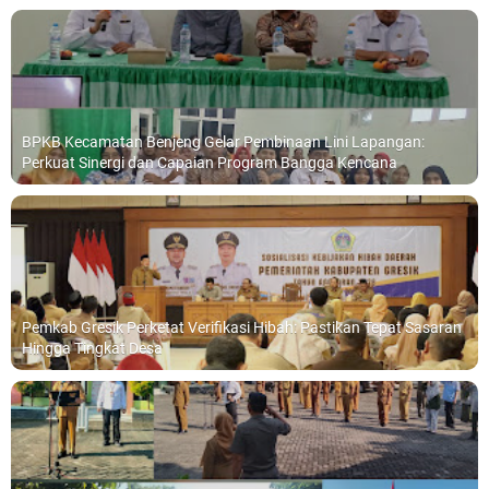
BPKB Kecamatan Benjeng Gelar Pembinaan Lini Lapangan:
Perkuat Sinergi dan Capaian Program Bangga Kencana
Pemkab Gresik Perketat Verifikasi Hibah: Pastikan Tepat Sasaran
Hingga Tingkat Desa