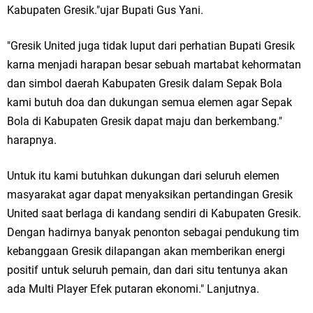
Qurban dari Bupati & Kepala DPMPTSP Gresik
Kabupaten Gresik."ujar Bupati Gus Yani.
DPC PDI Perjuangan Gresik Tebar Berkah Idul Adha, Bagikan Daging
"Gresik United juga tidak luput dari perhatian Bupati Gresik
Kurban untuk Ratusan Warga
karna menjadi harapan besar sebuah martabat kehormatan
dan simbol daerah Kabupaten Gresik dalam Sepak Bola
Ponpes Himmatul Khoiriyah Gelar Penyembelihan Hewan Qurban dari
kami butuh doa dan dukungan semua elemen agar Sepak
Keluarga Besar dr. Titin Ekowati RS Wates Husada Balongpanggang
Bola di Kabupaten Gresik dapat maju dan berkembang."
harapnya.
RT 03 RW 01 Patra Raya Rosewood Cerme Gresik Berbenah dan
Untuk itu kami butuhkan dukungan dari seluruh elemen
Bersolek, Siap Meriahkan HUT Ke 81 RI
masyarakat agar dapat menyaksikan pertandingan Gresik
Jumat, 7 Agustus
United saat berlaga di kandang sendiri di Kabupaten Gresik.
Dengan hadirnya banyak penonton sebagai pendukung tim
kebanggaan Gresik dilapangan akan memberikan energi
positif untuk seluruh pemain, dan dari situ tentunya akan
ada Multi Player Efek putaran ekonomi." Lanjutnya.