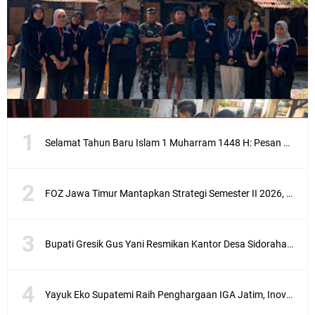
Selamat Tahun Baru Islam 1 Muharram 1448 H: Pesan Hijrah Drs. H. Husnul Aqib, M.M. untuk Negeri
FOZ Jawa Timur Mantapkan Strategi Semester II 2026, Fokus pada Penguatan SDM Amil dan Kolaborasi BerdampakNarasi
Bupati Gresik Gus Yani Resmikan Kantor Desa Sidoraharjo: Simbol Komitmen Pelayanan Publik dan Kepedulian Sosial
Yayuk Eko Supatemi Raih Penghargaan IGA Jatim, Inovasi Wayang Kulit untuk Anak Berkebutuhan Khusus