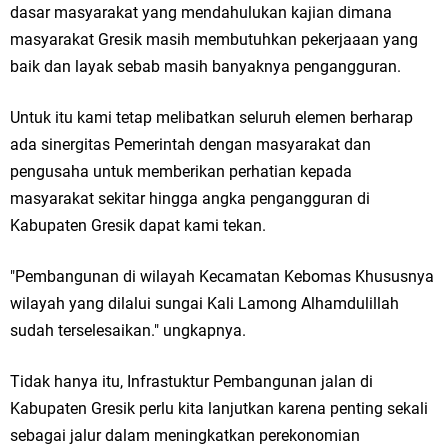
dasar masyarakat yang mendahulukan kajian dimana
Jakarta
masyarakat Gresik masih membutuhkan pekerjaaan yang
baik dan layak sebab masih banyaknya pengangguran.
Pemdes Cibanteng Salurkan PMT: Cegah Stunting, Perkuat Gizi Balita
dan Ibu Hamil Narasi
Untuk itu kami tetap melibatkan seluruh elemen berharap
ada sinergitas Pemerintah dengan masyarakat dan
Zakat Produktif Dorong Kemandirian UMKM, LAZISNU Kedamean Bantu
pengusaha untuk memberikan perhatian kepada
masyarakat sekitar hingga angka pengangguran di
Kembangkan Warung Bu Wiwik
Kabupaten Gresik dapat kami tekan.
Karang Taruna Gresik Perkuat Ekonomi Lewat Pemanfaatan Gedung C
"Pembangunan di wilayah Kecamatan Kebomas Khususnya
Islamic Center
wilayah yang dilalui sungai Kali Lamong Alhamdulillah
Nila Yani Apresiasi Launching Komunitas Gowes dan Pasar Ahad
sudah terselesaikan." ungkapnya.
Jajanan Jadul di Ecopark Randuagung
Tidak hanya itu, Infrastuktur Pembangunan jalan di
Kabupaten Gresik perlu kita lanjutkan karena penting sekali
Takmir Masjid KH Robbach Ma’sum Gelar Penyembelihan Hewan
sebagai jalur dalam meningkatkan perekonomian