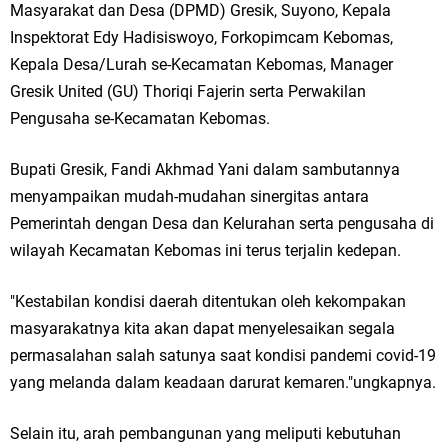
Masyarakat dan Desa (DPMD) Gresik, Suyono, Kepala
Ketua DPD Golkar Gresik Wongso Negoro Sambut Tahun Baru Islam
Inspektorat Edy Hadisiswoyo, Forkopimcam Kebomas,
1448 H dengan Doa Kedamaian
Kepala Desa/Lurah se-Kecamatan Kebomas, Manager
Gresik United (GU) Thoriqi Fajerin serta Perwakilan
Wakil Ketua DPRD Gresik Mujid Riduan Sampaikan Doa dan Harapan di
Pengusaha se-Kecamatan Kebomas.
Tahun Baru Islam 1448 H
Bupati Gresik, Fandi Akhmad Yani dalam sambutannya
Selamat Tahun Baru Islam 1 Muharram 1448 H: Pesan Hijrah Drs. H.
menyampaikan mudah-mudahan sinergitas antara
Pemerintah dengan Desa dan Kelurahan serta pengusaha di
Husnul Aqib, M.M. untuk Negeri
wilayah Kecamatan Kebomas ini terus terjalin kedepan.
PDUF MUI Jatim Gelar Doa Awal Tahun Hijriah, Teguhkan Optimisme
"Kestabilan kondisi daerah ditentukan oleh kekompakan
Menuju Indonesia Emas 2045
masyarakatnya kita akan dapat menyelesaikan segala
Reses Anggota DPRD Jabar M. Rizky di Desa Cibitung Wetan: Serap
permasalahan salah satunya saat kondisi pandemi covid-19
yang melanda dalam keadaan darurat kemaren."ungkapnya.
Aspirasi Petani dan Warga
Selain itu, arah pembangunan yang meliputi kebutuhan
Hari Jadi Pertama PHIGMA: Advokat dan LBH Perkuat Soliditas di