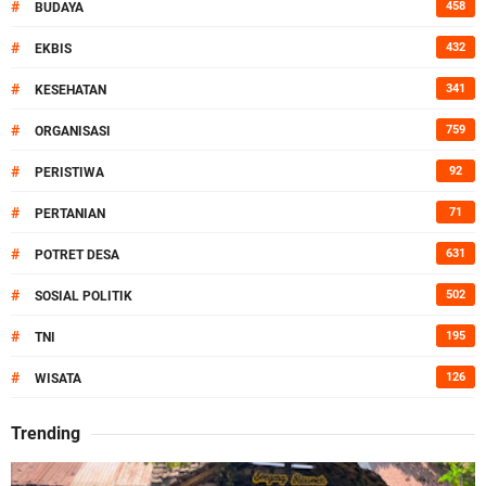
#
458
BUDAYA
#
432
EKBIS
#
341
KESEHATAN
#
759
ORGANISASI
#
92
PERISTIWA
#
71
PERTANIAN
#
631
POTRET DESA
#
502
SOSIAL POLITIK
#
195
TNI
#
126
WISATA
Trending