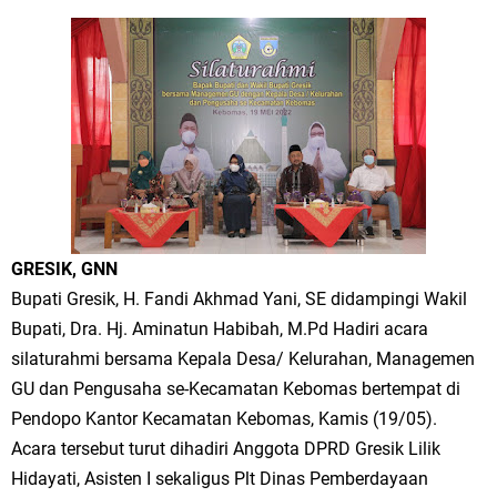
Merawat Alam, Menyelamatkan Bumi
Tumpeng Nasi Krawu Pecahkan Rekor MURI, KWGe Angkat Kuliner
Gresik ke Panggung Dunia
FOZ Jatim, BAZNAS, dan Kemenag Salurkan 22.456 Bingkisan Lebaran
Yatim Serentak di Berbagai Daerah di Jawa Timur
Bupati Gresik Gus Yani Resmikan Kantor Desa Sidoraharjo: Simbol
GRESIK, GNN
Komitmen Pelayanan Publik dan Kepedulian Sosial
Bupati Gresik, H. Fandi Akhmad Yani, SE didampingi Wakil
Bupati, Dra. Hj. Aminatun Habibah, M.Pd Hadiri acara
Optik Merlin Donasikan Rp10,36 Juta, Perkuat Keberlanjutan Program
silaturahmi bersama Kepala Desa/ Kelurahan, Managemen
JKNN
GU dan Pengusaha se-Kecamatan Kebomas bertempat di
Pendopo Kantor Kecamatan Kebomas, Kamis (19/05).
Ruwatan Malam Satu Suro di Dusun Kedungsekar Lor, Tradisi Luhur
Acara tersebut turut dihadiri Anggota DPRD Gresik Lilik
yang Terus Istiqomah
Hidayati, Asisten I sekaligus Plt Dinas Pemberdayaan