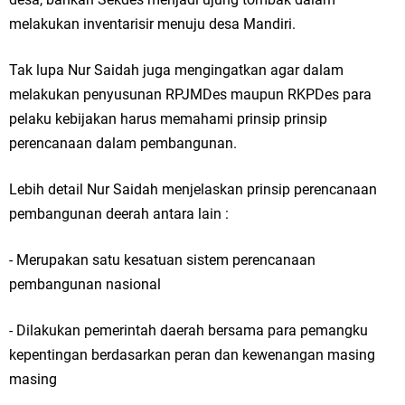
melakukan inventarisir menuju desa Mandiri.
Jakarta
Pemdes Cibanteng Salurkan PMT: Cegah Stunting, Perkuat Gizi Balita
Tak lupa Nur Saidah juga mengingatkan agar dalam
melakukan penyusunan RPJMDes maupun RKPDes para
dan Ibu Hamil Narasi
pelaku kebijakan harus memahami prinsip prinsip
perencanaan dalam pembangunan.
Zakat Produktif Dorong Kemandirian UMKM, LAZISNU Kedamean Bantu
Kembangkan Warung Bu Wiwik
Lebih detail Nur Saidah menjelaskan prinsip perencanaan
pembangunan deerah antara lain :
Karang Taruna Gresik Perkuat Ekonomi Lewat Pemanfaatan Gedung C
Islamic Center
- Merupakan satu kesatuan sistem perencanaan
pembangunan nasional
Nila Yani Apresiasi Launching Komunitas Gowes dan Pasar Ahad
- Dilakukan pemerintah daerah bersama para pemangku
Jajanan Jadul di Ecopark Randuagung
kepentingan berdasarkan peran dan kewenangan masing
Takmir Masjid KH Robbach Ma’sum Gelar Penyembelihan Hewan
masing