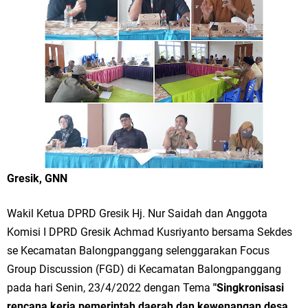
Merawat Alam, Menyelamatkan Bumi
Tumpeng Nasi Krawu Pecahkan Rekor MURI, KWGe Angkat Kuliner
Gresik ke Panggung Dunia
FOZ Jatim, BAZNAS, dan Kemenag Salurkan 22.456 Bingkisan Lebaran
Yatim Serentak di Berbagai Daerah di Jawa Timur
Bupati Gresik Gus Yani Resmikan Kantor Desa Sidoraharjo: Simbol
Komitmen Pelayanan Publik dan Kepedulian Sosial
Gresik, GNN
Optik Merlin Donasikan Rp10,36 Juta, Perkuat Keberlanjutan Program
Wakil Ketua DPRD Gresik Hj. Nur Saidah dan Anggota
Komisi I DPRD Gresik Achmad Kusriyanto bersama Sekdes
JKNN
se Kecamatan Balongpanggang selenggarakan Focus
Ruwatan Malam Satu Suro di Dusun Kedungsekar Lor, Tradisi Luhur
Group Discussion (FGD) di Kecamatan Balongpanggang
pada hari Senin, 23/4/2022 dengan Tema
"Singkronisasi
yang Terus Istiqomah
rencana kerja pemerintah daerah dan kewenangan desa