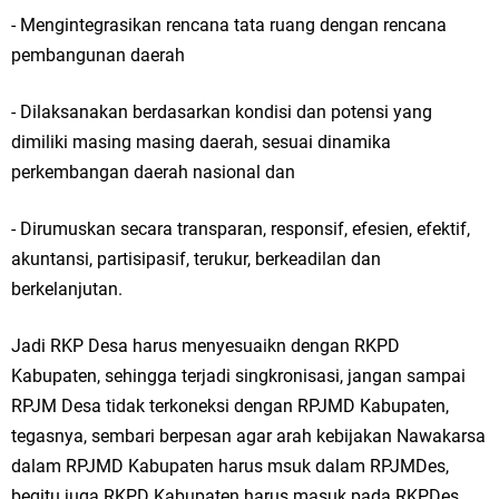
Qurban dari Bupati & Kepala DPMPTSP Gresik
- Mengintegrasikan rencana tata ruang dengan rencana
DPC PDI Perjuangan Gresik Tebar Berkah Idul Adha, Bagikan Daging
pembangunan daerah
Kurban untuk Ratusan Warga
- Dilaksanakan berdasarkan kondisi dan potensi yang
dimiliki masing masing daerah, sesuai dinamika
Ponpes Himmatul Khoiriyah Gelar Penyembelihan Hewan Qurban dari
perkembangan daerah nasional dan
Keluarga Besar dr. Titin Ekowati RS Wates Husada Balongpanggang
- Dirumuskan secara transparan, responsif, efesien, efektif,
RT 03 RW 01 Patra Raya Rosewood Cerme Gresik Berbenah dan
akuntansi, partisipasif, terukur, berkeadilan dan
Bersolek, Siap Meriahkan HUT Ke 81 RI
berkelanjutan.
Minggu, 9 Agustus
Jadi RKP Desa harus menyesuaikn dengan RKPD
Kabupaten, sehingga terjadi singkronisasi, jangan sampai
RPJM Desa tidak terkoneksi dengan RPJMD Kabupaten,
tegasnya, sembari berpesan agar arah kebijakan Nawakarsa
dalam RPJMD Kabupaten harus msuk dalam RPJMDes,
begitu juga RKPD Kabupaten harus masuk pada RKPDes.