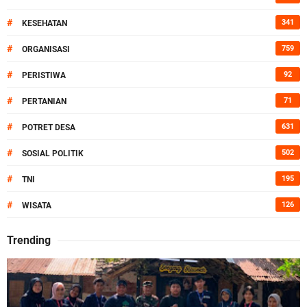
#
341
KESEHATAN
#
759
ORGANISASI
#
92
PERISTIWA
#
71
PERTANIAN
#
631
POTRET DESA
#
502
SOSIAL POLITIK
#
195
TNI
#
126
WISATA
Trending