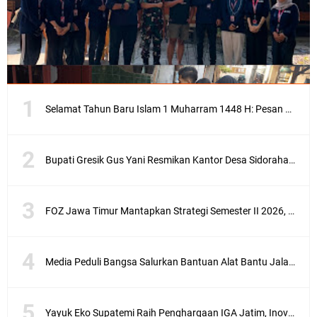
Selamat Tahun Baru Islam 1 Muharram 1448 H: Pesan Hijrah Drs. H. Husnul Aqib, M.M. untuk Negeri
Bupati Gresik Gus Yani Resmikan Kantor Desa Sidoraharjo: Simbol Komitmen Pelayanan Publik dan Kepedulian Sosial
FOZ Jawa Timur Mantapkan Strategi Semester II 2026, Fokus pada Penguatan SDM Amil dan Kolaborasi BerdampakNarasi
Media Peduli Bangsa Salurkan Bantuan Alat Bantu Jalan untuk Lansia
Yayuk Eko Supatemi Raih Penghargaan IGA Jatim, Inovasi Wayang Kulit untuk Anak Berkebutuhan Khusus