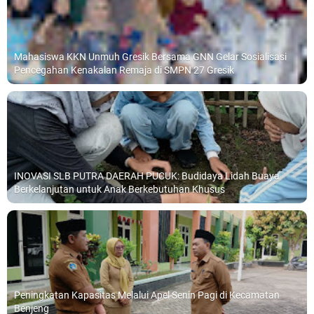
Mahasiswa KKN Unmuh Gresik Bersama GNN Gelar Sosialisasi
Pencegahan Kenakalan Remaja di SMPN 27 Gresik
INOVASI SLB PUTRA DAERAH PUCUK: Budidaya Lidah Buaya
Berkelanjutan untuk Anak Berkebutuhan Khusus
Peningkatan Kapasitas Melalui Apel Senin Pagi di Kecamatan
Benjeng