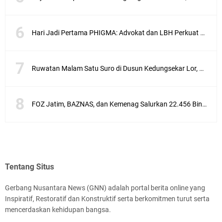
Hari Jadi Pertama PHIGMA: Advokat dan LBH Perkuat Soliditas di Jakarta
Ruwatan Malam Satu Suro di Dusun Kedungsekar Lor, Tradisi Luhur yang Terus Istiqomah
FOZ Jatim, BAZNAS, dan Kemenag Salurkan 22.456 Bingkisan Lebaran Yatim Serentak di Berbagai Daerah di Jawa Timur
Tentang Situs
Gerbang Nusantara News (GNN) adalah portal berita online yang
Inspiratif, Restoratif dan Konstruktif serta berkomitmen turut serta
mencerdaskan kehidupan bangsa.