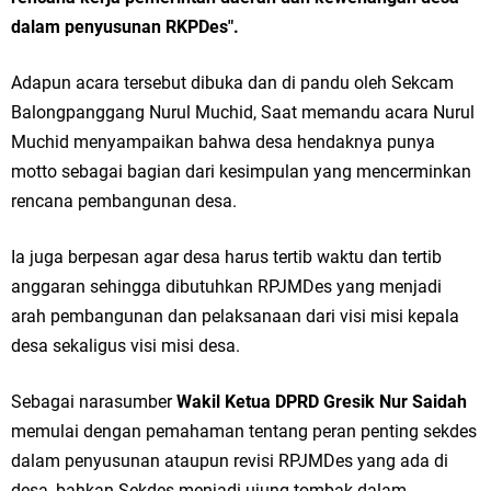
Ketua DPD Golkar Gresik Wongso Negoro Sambut Tahun Baru Islam
dalam penyusunan RKPDes".
1448 H dengan Doa Kedamaian
Adapun acara tersebut dibuka dan di pandu oleh Sekcam
Balongpanggang Nurul Muchid, Saat memandu acara Nurul
Wakil Ketua DPRD Gresik Mujid Riduan Sampaikan Doa dan Harapan di
Muchid menyampaikan bahwa desa hendaknya punya
Tahun Baru Islam 1448 H
motto sebagai bagian dari kesimpulan yang mencerminkan
rencana pembangunan desa.
Selamat Tahun Baru Islam 1 Muharram 1448 H: Pesan Hijrah Drs. H.
Husnul Aqib, M.M. untuk Negeri
Ia juga berpesan agar desa harus tertib waktu dan tertib
anggaran sehingga dibutuhkan RPJMDes yang menjadi
PDUF MUI Jatim Gelar Doa Awal Tahun Hijriah, Teguhkan Optimisme
arah pembangunan dan pelaksanaan dari visi misi kepala
Menuju Indonesia Emas 2045
desa sekaligus visi misi desa.
Reses Anggota DPRD Jabar M. Rizky di Desa Cibitung Wetan: Serap
Sebagai narasumber
Wakil Ketua DPRD Gresik Nur Saidah
memulai dengan pemahaman tentang peran penting sekdes
Aspirasi Petani dan Warga
dalam penyusunan ataupun revisi RPJMDes yang ada di
Hari Jadi Pertama PHIGMA: Advokat dan LBH Perkuat Soliditas di
desa, bahkan Sekdes menjadi ujung tombak dalam