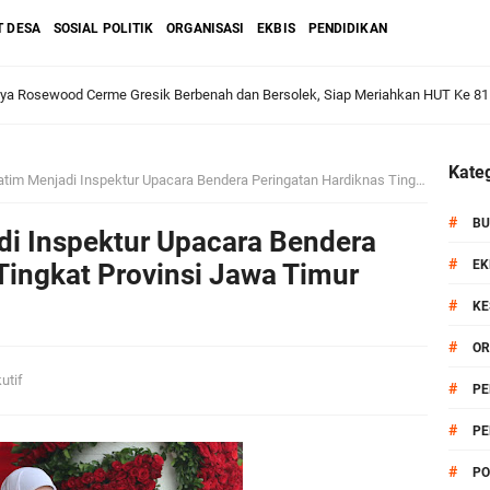
T DESA
SOSIAL POLITIK
ORGANISASI
EKBIS
PENDIDIKAN
aya Rosewood Cerme Gresik Berbenah dan Bersolek, Siap Meriahkan HUT Ke 81
dan Warga: Komsos Kebungson Dorong Kepedulian Lingkungan dan Pemberdaya
Kateg
Menjadi Inspektur Upacara Bendera Peringatan Hardiknas Tingkat Provinsi Jawa Timur Tahun 2022
#
BU
di Inspektur Upacara Bendera
apkan Strategi Semester II 2026, Fokus pada Penguatan SDM Amil dan Kolabo
#
EK
Tingkat Provinsi Jawa Timur
#
KE
#
OR
Salurkan Bantuan Alat Bantu Jalan untuk Lansia
utif
#
PE
et: Doa Bersama dan Pelestarian Budaya Leluhur
#
PE
6 siap Digelar, Ajang Strategis Cetak Atlet Menuju Porprov Jatim 2027
#
PO