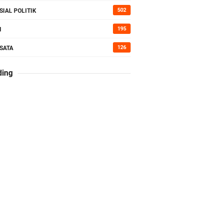
502
SIAL POLITIK
kan Bumi
195
I
126
SATA
erah di
ding
Kepedulian