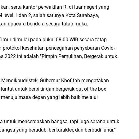
esik Wongso Negoro Sambut Tahun Baru Islam 1448 H dengan Doa Kedamaian
kan, serta kantor perwakilan RI di luar negeri yang
level 1 dan 2, salah satunya Kota Surabaya,
esik Mujid Riduan Sampaikan Doa dan Harapan di Tahun Baru Islam 1448 H
an upacara bendera secara tatap muka.
slam 1 Muharram 1448 H: Pesan Hijrah Drs. H. Husnul Aqib, M.M. untuk Negeri
Timur dimulai pada pukul 08.00 WIB secara tatap
n protokol kesehatan pencegahan penyebaran Covid-
r Doa Awal Tahun Hijriah, Teguhkan Optimisme Menuju Indonesia Emas 2045
s 2022 ini adalah "Pimpin Pemulihan, Bergerak untuk
abar M. Rizky di Desa Cibitung Wetan: Serap Aspirasi Petani dan Warga
endikbudristek, Gubernur Khofifah mengatakan
IGMA: Advokat dan LBH Perkuat Soliditas di Jakarta
dituntut untuk berpikir dan bergerak out of the box
menuju masa depan yang lebih baik melalui
urkan PMT: Cegah Stunting, Perkuat Gizi Balita dan Ibu Hamil Narasi
rong Kemandirian UMKM, LAZISNU Kedamean Bantu Kembangkan Warung Bu Wi
a untuk mencerdaskan bangsa, tapi juga sarana untuk
ngsa yang beradab, berkarakter, dan berbudi luhur,”
k Perkuat Ekonomi Lewat Pemanfaatan Gedung C Islamic Center