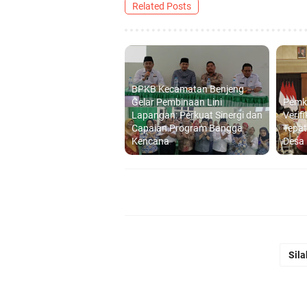
Related Posts
BPKB Kecamatan Benjeng
Gelar Pembinaan Lini
Pemka
Lapangan: Perkuat Sinergi dan
Verif
Capaian Program Bangga
Tepat
Kencana
Desa
Sila