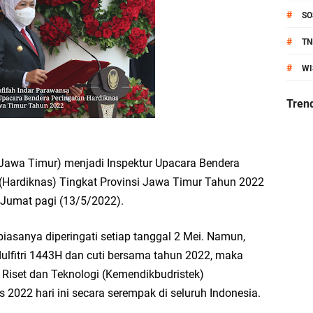
#
SO
anik Pati Raya: Meneguhkan Kemandirian Pangan, Merawat Alam, Menyelamat
#
TN
Pecahkan Rekor MURI, KWGe Angkat Kuliner Gresik ke Panggung Dunia
#
WI
an Kemenag Salurkan 22.456 Bingkisan Lebaran Yatim Serentak di Berbagai Da
Tren
 Jawa Timur) menjadi Inspektur Upacara Bendera
ni Resmikan Kantor Desa Sidoraharjo: Simbol Komitmen Pelayanan Publik dan 
 (Hardiknas) Tingkat Provinsi Jawa Timur Tahun 2022
 Jumat pagi (13/5/2022).
iasanya diperingati setiap tanggal 2 Mei. Namun,
an Rp10,36 Juta, Perkuat Keberlanjutan Program JKNN
dulfitri 1443H dan cuti bersama tahun 2022, maka
Riset dan Teknologi (Kemendikbudristek)
uro di Dusun Kedungsekar Lor, Tradisi Luhur yang Terus Istiqomah
2022 hari ini secara serempak di seluruh Indonesia.