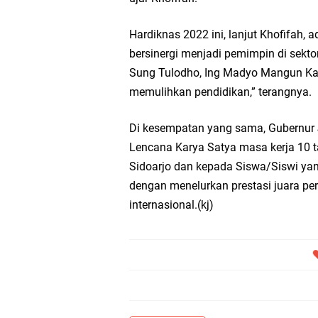
Nila Yani Apresiasi 
Hardiknas 2022 ini, lanjut Khofifah,
bersinergi menjadi pemimpin di sek
Takmir Masjid KH Ro
Sung Tulodho, Ing Madyo Mangun Kar
Gresik
memulihkan pendidikan,” terangnya.
DPC PDI Perjuangan G
Di kesempatan yang sama, Gubernur
Lencana Karya Satya masa kerja 10
Ponpes Himmatul Khoi
Sidoarjo dan kepada Siswa/Siswi y
dengan menelurkan prestasi juara pert
Wates Husada Balongpa
internasional.(kj)