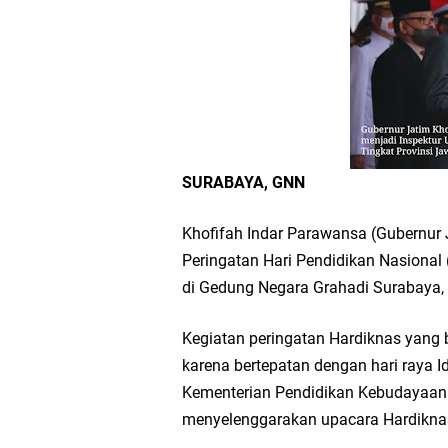
Workshop Petani Org
Tumpeng Nasi Krawu 
FOZ Jatim, BAZNAS, d
SURABAYA, GNN
Jawa Timur
Khofifah Indar Parawansa (Gubernur
Bupati Gresik Gus Ya
Peringatan Hari Pendidikan Nasional
di Gedung Negara Grahadi Surabaya,
Sosial
Kegiatan peringatan Hardiknas yang b
Optik Merlin Donasik
karena bertepatan dengan hari raya I
Kementerian Pendidikan Kebudayaan 
Ruwatan Malam Satu S
menyelenggarakan upacara Hardiknas 