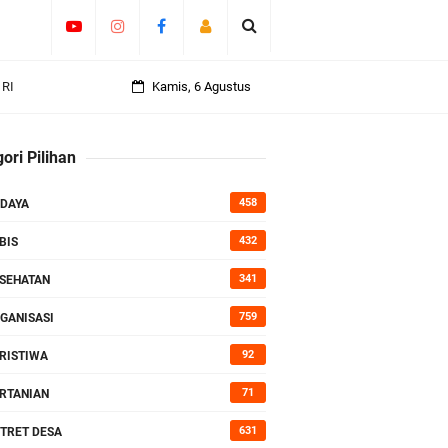
 RI
Kamis, 6 Agustus
an
ori Pilihan
458
DAYA
rasi
432
BIS
341
SEHATAN
759
GANISASI
92
RISTIWA
71
RTANIAN
631
TRET DESA