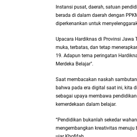
Ketua DPD Golkar Gr
Instansi pusat, daerah, satuan pendidi
berada di dalam daerah dengan PPKM 
Wakil Ketua DPRD Gr
diperkenankan untuk menyelenggarak
Selamat Tahun Baru I
Upacara Hardiknas di Provinsi Jawa 
muka, terbatas, dan tetap menerapka
PDUF MUI Jatim Gela
19. Adapun tema peringatan Hardikna
Merdeka Belajar".
Reses Anggota DPRD J
Saat membacakan naskah sambutan M
Hari Jadi Pertama PH
bahwa pada era digital saat ini, kita 
sebagai upaya membawa pendidikan 
Pemdes Cibanteng Sal
kemerdekaan dalam belajar.
Zakat Produktif Do
“Pendidikan bukanlah sekedar wahan
mengembangkan kreativitas menuju ba
Karang Taruna Gresi
ujar Khofifah.