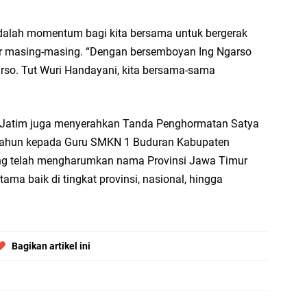
Launching Komunitas Gowes dan Pasar Ahad Jajanan Jadul di Ecopark Randuag
 adalah momentum bagi kita bersama untuk bergerak
tor masing-masing. “Dengan bersemboyan Ing Ngarso
bbach Ma’sum Gelar Penyembelihan Hewan Qurban dari Bupati & Kepala DPM
so. Tut Wuri Handayani, kita bersama-sama
resik Tebar Berkah Idul Adha, Bagikan Daging Kurban untuk Ratusan Warga
 Jatim juga menyerahkan Tanda Penghormatan Satya
 tahun kepada Guru SMKN 1 Buduran Kabupaten
riyah Gelar Penyembelihan Hewan Qurban dari Keluarga Besar dr. Titin Ekowat
ang telah mengharumkan nama Provinsi Jawa Timur
ama baik di tingkat provinsi, nasional, hingga
nggang
Bagikan artikel ini