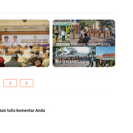
b Gresik Perketat
Sekcam Benjeng Sudarmanto,
ikasi Hibah: Pastikan
Tekankan Pentingnya
 Sasaran Hingga Tingkat
Kedisiplinan dan Layanan
Masyarakat
kan tulis komentar Anda