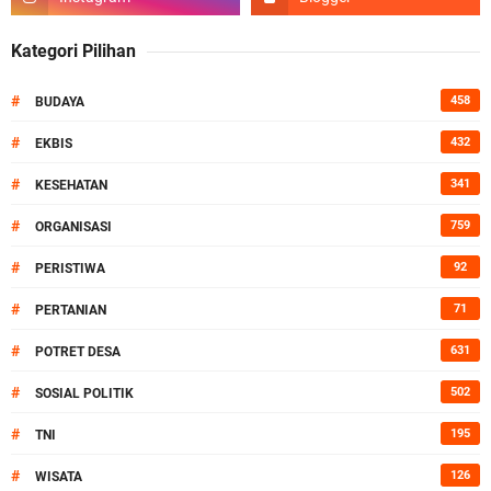
Kategori Pilihan
#
458
BUDAYA
#
432
EKBIS
#
341
KESEHATAN
#
759
ORGANISASI
#
92
PERISTIWA
#
71
PERTANIAN
#
631
POTRET DESA
#
502
SOSIAL POLITIK
#
195
TNI
#
126
WISATA