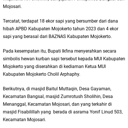
Ketua DPD Golkar Gresik Wongso Negoro Sambut Tahun Baru Islam
Mojosari.
1448 H dengan Doa Kedamaian
Tercatat, terdapat 18 ekor sapi yang bersumber dari dana
hibah APBD Kabupaten Mojokerto tahun 2023 dan 4 ekor
Wakil Ketua DPRD Gresik Mujid Riduan Sampaikan Doa dan Harapan di
sapi yang berasal dari BAZNAS Kabupaten Mojokerto.
Tahun Baru Islam 1448 H
Pada kesempatan itu, Bupati Ikfina menyerahkan secara
Selamat Tahun Baru Islam 1 Muharram 1448 H: Pesan Hijrah Drs. H.
simbolis hewan kurban sapi tersebut kepada MUI Kabupaten
Husnul Aqib, M.M. untuk Negeri
Mojokerto yang diserahkan di kediaman Ketua MUI
Kabupaten Mojokerto Cholil Arphaphy.
PDUF MUI Jatim Gelar Doa Awal Tahun Hijriah, Teguhkan Optimisme
Berikutnya, di masjid Baitul Muttaqin, Desa Gayaman,
Menuju Indonesia Emas 2045
Kecamatan Bangsal, masjid Zumrotush Sholihin, Desa
Reses Anggota DPRD Jabar M. Rizky di Desa Cibitung Wetan: Serap
Menanggal, Kecamatan Mojosari, dan yang terkahir di
masjid Fisabilillah yang berada di asrama Yonif Linud 503,
Aspirasi Petani dan Warga
Kecamatan Mojosari.
Hari Jadi Pertama PHIGMA: Advokat dan LBH Perkuat Soliditas di