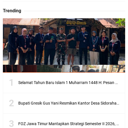
Trending
Selamat Tahun Baru Islam 1 Muharram 1448 H: Pesan Hijrah Drs. H. Husnul Aqib, M.M. untuk Negeri
Bupati Gresik Gus Yani Resmikan Kantor Desa Sidoraharjo: Simbol Komitmen Pelayanan Publik dan Kepedulian Sosial
FOZ Jawa Timur Mantapkan Strategi Semester II 2026, Fokus pada Penguatan SDM Amil dan Kolaborasi BerdampakNarasi