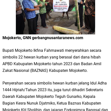
Merawat Alam, Menyelamatkan Bumi
Tumpeng Nasi Krawu Pecahkan Rekor MURI, KWGe Angkat Kuliner
Gresik ke Panggung Dunia
FOZ Jatim, BAZNAS, dan Kemenag Salurkan 22.456 Bingkisan Lebaran
Mojokerto, GNN gerbangnusantaranews.com
Yatim Serentak di Berbagai Daerah di Jawa Timur
Bupati Mojokerto Ikfina Fahmawati menyerahkan secara
Bupati Gresik Gus Yani Resmikan Kantor Desa Sidoraharjo: Simbol
simbolis 22 hewan kurban yang berasal dari dana hibah
Komitmen Pelayanan Publik dan Kepedulian Sosial
APBD Kabupaten Mojokerto tahun 2023 dan Badan Amil
Zakat Nasional (BAZNAS) Kabupaten Mojokerto.
Optik Merlin Donasikan Rp10,36 Juta, Perkuat Keberlanjutan Program
Penyerahan secara simbolis hewan kurban jelang Idul Adha
JKNN
1444 Hijriah/Tahun 2023 itu, juga turut dihadiri Sekretaris
Ruwatan Malam Satu Suro di Dusun Kedungsekar Lor, Tradisi Luhur
Daerah Kabupaten Mojokerto Teguh Gunarko, Kepala
Bagian Kesra Nunuk Djatmiko, Ketua Baznas Kabupaten
yang Terus Istiqomah
Mojokerto KH Sholihin, dan jajaran Forkopimca Bangsal dan