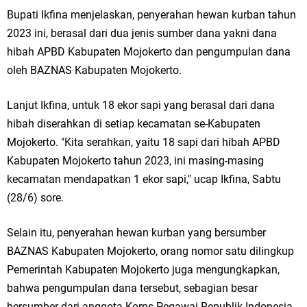
Bupati Ikfina menjelaskan, penyerahan hewan kurban tahun
Jakarta
2023 ini, berasal dari dua jenis sumber dana yakni dana
Pemdes Cibanteng Salurkan PMT: Cegah Stunting, Perkuat Gizi Balita
hibah APBD Kabupaten Mojokerto dan pengumpulan dana
oleh BAZNAS Kabupaten Mojokerto.
dan Ibu Hamil Narasi
Lanjut Ikfina, untuk 18 ekor sapi yang berasal dari dana
Zakat Produktif Dorong Kemandirian UMKM, LAZISNU Kedamean Bantu
hibah diserahkan di setiap kecamatan se-Kabupaten
Kembangkan Warung Bu Wiwik
Mojokerto. "Kita serahkan, yaitu 18 sapi dari hibah APBD
Kabupaten Mojokerto tahun 2023, ini masing-masing
Karang Taruna Gresik Perkuat Ekonomi Lewat Pemanfaatan Gedung C
kecamatan mendapatkan 1 ekor sapi," ucap Ikfina, Sabtu
Islamic Center
(28/6) sore.
Nila Yani Apresiasi Launching Komunitas Gowes dan Pasar Ahad
Selain itu, penyerahan hewan kurban yang bersumber
BAZNAS Kabupaten Mojokerto, orang nomor satu dilingkup
Jajanan Jadul di Ecopark Randuagung
Pemerintah Kabupaten Mojokerto juga mengungkapkan,
Takmir Masjid KH Robbach Ma’sum Gelar Penyembelihan Hewan
bahwa pengumpulan dana tersebut, sebagian besar
bersumber dari anggota Korps Pegawai Republik Indonesia