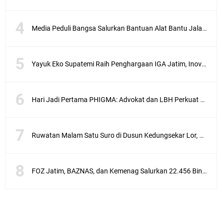
Media Peduli Bangsa Salurkan Bantuan Alat Bantu Jalan untuk Lansia
Yayuk Eko Supatemi Raih Penghargaan IGA Jatim, Inovasi Wayang Kulit untuk Anak Berkebutuhan Khusus
Hari Jadi Pertama PHIGMA: Advokat dan LBH Perkuat Soliditas di Jakarta
Ruwatan Malam Satu Suro di Dusun Kedungsekar Lor, Tradisi Luhur yang Terus Istiqomah
FOZ Jatim, BAZNAS, dan Kemenag Salurkan 22.456 Bingkisan Lebaran Yatim Serentak di Berbagai Daerah di Jawa Timur