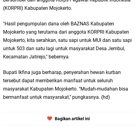
Qurban dari Bupati & Kepala DPMPTSP Gresik
(KORPRI) Kabupaten Mojokerto.
DPC PDI Perjuangan Gresik Tebar Berkah Idul Adha, Bagikan Daging
"Hasil pengumpulan dana oleh BAZNAS Kabupaten
Kurban untuk Ratusan Warga
Mojokerto yang terutama dari anggota KORPRI Kabupaten
Ponpes Himmatul Khoiriyah Gelar Penyembelihan Hewan Qurban dari
Mojokerto, kita serahkan, satu sapi untuk MUI dan satu sapi
untuk 503 dan satu lagi untuk masyarakat Desa Jembul,
Keluarga Besar dr. Titin Ekowati RS Wates Husada Balongpanggang
Kecamatan Jatirejo," bebernya.
RT 03 RW 01 Patra Raya Rosewood Cerme Gresik Berbenah dan
Bupati Ikfina juga berharap, penyerahan hewan kurban
Bersolek, Siap Meriahkan HUT Ke 81 RI
tersebut dapat memberikan manfaat untuk seluruh
masyarakat Kabupaten Mojokerto. "Mudah-mudahan bisa
Minggu, 9 Agustus
bermanfaat untuk masyarakat," pungkasnya. (hd)
Bagikan artikel ini