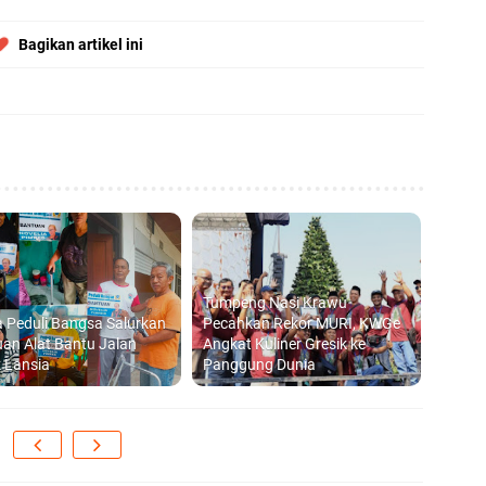
Bagikan artikel ini
Tumpeng Nasi Krawu
 Peduli Bangsa Salurkan
Pecahkan Rekor MURI, KWGe
an Alat Bantu Jalan
Angkat Kuliner Gresik ke
 Lansia
Panggung Dunia