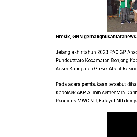
Workshop Petani Org
Tumpeng Nasi Krawu 
FOZ Jatim, BAZNAS, d
Gresik, GNN gerbangnusantaranews
Jawa Timur
Jelang akhir tahun 2023 PAC GP Ans
Pundduttrate Kecamatan Benjeng Kab
Bupati Gresik Gus Ya
Ansor Kabupaten Gresik Abdul Rokim
Sosial
Pada acara pembukaan tersebut dihadi
Kapolsek AKP Alimin sementara Danra
Optik Merlin Donasik
Pengurus MWC NU, Fatayat NU dan pe
Ruwatan Malam Satu S
Ketua DPD Golkar Gr