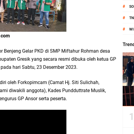
anik Pati Raya: Meneguhkan Kemandirian Pangan, Merawat Alam, Menyelamat
#
SO
Pecahkan Rekor MURI, KWGe Angkat Kuliner Gresik ke Panggung Dunia
#
TN
#
WI
an Kemenag Salurkan 22.456 Bingkisan Lebaran Yatim Serentak di Berbagai Da
.com
Tren
or Benjeng Gelar PKD di SMP Miftahur Rohman desa
upaten Gresik yang secara resmi dibuka oleh ketua GP
ni Resmikan Kantor Desa Sidoraharjo: Simbol Komitmen Pelayanan Publik dan 
 pada hari Sabtu, 23 Desember 2023.
ri oleh Forkopimcam (Camat Hj. Siti Sulichah,
mi diwakili anggota), Kades Pundduttrate Muslik,
an Rp10,36 Juta, Perkuat Keberlanjutan Program JKNN
ngurus GP Ansor serta peserta.
uro di Dusun Kedungsekar Lor, Tradisi Luhur yang Terus Istiqomah
esik Wongso Negoro Sambut Tahun Baru Islam 1448 H dengan Doa Kedamaian