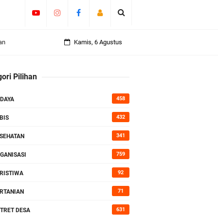
an
Kamis, 6 Agustus
ori Pilihan
rasi
458
DAYA
432
BIS
341
SEHATAN
759
GANISASI
92
RISTIWA
71
RTANIAN
631
TRET DESA