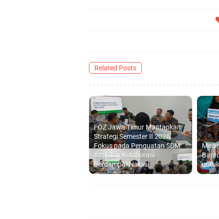
Related Posts
FOZ Jawa Timur Mantapkan
Strategi Semester II 2026,
Fokus pada Penguatan SDM
Media
Amil dan Kolaborasi
Bantu
BerdampakNarasi
untuk