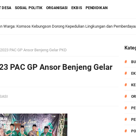
T DESA
SOSIAL POLITIK
ORGANISASI
EKBIS
PENDIDIKAN
dan Warga: Komsos Kebungson Dorong Kepedulian Lingkungan dan Pemberdaya
Kateg
 2023 PAC GP Ansor Benjeng Gelar PKD
apkan Strategi Semester II 2026, Fokus pada Penguatan SDM Amil dan Kolabo
#
BU
023 PAC GP Ansor Benjeng Gelar
#
EK
#
KE
Salurkan Bantuan Alat Bantu Jalan untuk Lansia
#
SASI
OR
et: Doa Bersama dan Pelestarian Budaya Leluhur
#
PE
#
PE
6 siap Digelar, Ajang Strategis Cetak Atlet Menuju Porprov Jatim 2027
#
PO