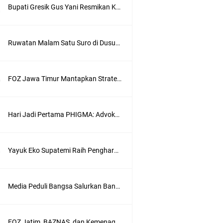
Bupati Gresik Gus Yani Resmikan Kantor Desa Sidoraharjo: Simbol Komitmen Pelayanan Publik dan Kepedulian Sosial
Ruwatan Malam Satu Suro di Dusun Kedungsekar Lor, Tradisi Luhur yang Terus Istiqomah
FOZ Jawa Timur Mantapkan Strategi Semester II 2026, Fokus pada Penguatan SDM Amil dan Kolaborasi BerdampakNarasi
Hari Jadi Pertama PHIGMA: Advokat dan LBH Perkuat Soliditas di Jakarta
Yayuk Eko Supatemi Raih Penghargaan IGA Jatim, Inovasi Wayang Kulit untuk Anak Berkebutuhan Khusus
wik
Media Peduli Bangsa Salurkan Bantuan Alat Bantu Jalan untuk Lansia
ung
FOZ Jatim, BAZNAS, dan Kemenag Salurkan 22.456 Bingkisan Lebaran Yatim Serentak di Berbagai Daerah di Jawa Timur