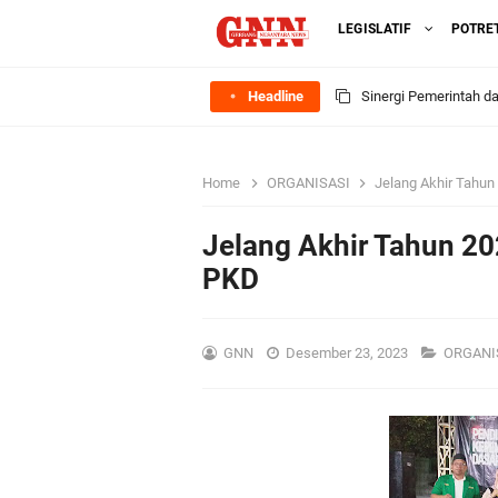
LEGISLATIF
POTRE
Headline
Sinergi Pemerintah 
Ekonomi Lokal
Home
ORGANISASI
Jelang Akhir Tahun
FOZ Jawa Timur Mant
Jelang Akhir Tahun 2
BerdampakNarasi
PKD
Media Peduli Bangsa 
GNN
Desember 23, 2023
ORGANI
Tasyakuran Desa Dap
Bupati Gresik Cup 202