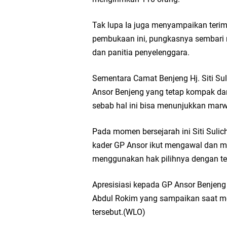
Takmir Masjid KH Ro
Tak lupa Ia juga menyampaikan teri
pembukaan ini, pungkasnya sembari
Gresik
dan panitia penyelenggara.
DPC PDI Perjuangan G
Sementara Camat Benjeng Hj. Siti S
Ansor Benjeng yang tetap kompak da
Ponpes Himmatul Khoi
sebab hal ini bisa menunjukkan mar
Wates Husada Balongpa
Pada momen bersejarah ini Siti Sul
kader GP Ansor ikut mengawal dan 
RT 03 RW 01 Patra R
menggunakan hak pilihnya dengan te
Apresisiasi kepada GP Ansor Benjeng
Abdul Rokim yang sampaikan saat 
tersebut.(WLO)