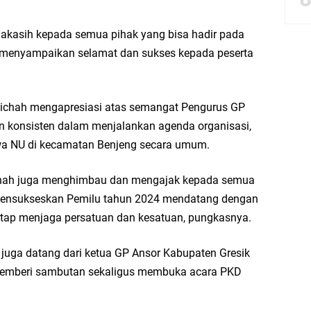
bbach Ma’sum Gelar Penyembelihan Hewan Qurban dari Bupati & Kepala DPM
makasih kepada semua pihak yang bisa hadir pada
 menyampaikan selamat dan sukses kepada peserta
resik Tebar Berkah Idul Adha, Bagikan Daging Kurban untuk Ratusan Warga
ulichah mengapresiasi atas semangat Pengurus GP
n konsisten dalam menjalankan agenda organisasi,
riyah Gelar Penyembelihan Hewan Qurban dari Keluarga Besar dr. Titin Ekowat
wa NU di kecamatan Benjeng secara umum.
nggang
ichah juga menghimbau dan mengajak kepada semua
mensukseskan Pemilu tahun 2024 mendatang dengan
aya Rosewood Cerme Gresik Berbenah dan Bersolek, Siap Meriahkan HUT Ke 81
tap menjaga persatuan dan kesatuan, pungkasnya.
 juga datang dari ketua GP Ansor Kabupaten Gresik
memberi sambutan sekaligus membuka acara PKD