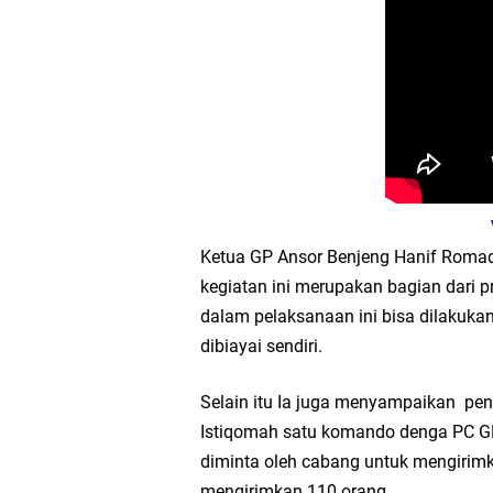
Wakil Ketua DPRD Gr
Selamat Tahun Baru I
PDUF MUI Jatim Gela
Reses Anggota DPRD J
Hari Jadi Pertama PH
Ketua GP Ansor Benjeng Hanif Rom
kegiatan ini merupakan bagian dari p
Pemdes Cibanteng Sal
dalam pelaksanaan ini bisa dilakuka
dibiayai sendiri.
Zakat Produktif Do
Selain itu Ia juga menyampaikan pe
Karang Taruna Gresi
Istiqomah satu komando denga PC GP 
diminta oleh cabang untuk mengirim
Nila Yani Apresiasi 
mengirimkan 110 orang.