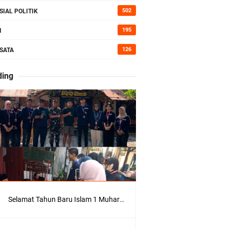
kan Bumi
502
SIAL POLITIK
195
I
126
SATA
erah di
ding
Kepedulian
Selamat Tahun Baru Islam 1 Muharram 1448 H: Pesan Hijrah Drs. H. Husnul Aqib, M.M. untuk Negeri