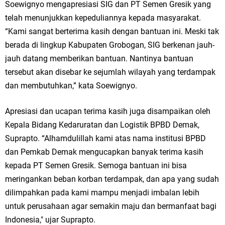
Qurban dari Bupati & Kepala DPMPTSP Gresik
Soewignyo mengapresiasi SIG dan PT Semen Gresik yang
telah menunjukkan kepeduliannya kepada masyarakat.
DPC PDI Perjuangan Gresik Tebar Berkah Idul Adha, Bagikan Daging
“Kami sangat berterima kasih dengan bantuan ini. Meski tak
Kurban untuk Ratusan Warga
berada di lingkup Kabupaten Grobogan, SIG berkenan jauh-
jauh datang memberikan bantuan. Nantinya bantuan
Ponpes Himmatul Khoiriyah Gelar Penyembelihan Hewan Qurban dari
tersebut akan disebar ke sejumlah wilayah yang terdampak
dan membutuhkan,” kata Soewignyo.
Keluarga Besar dr. Titin Ekowati RS Wates Husada Balongpanggang
RT 03 RW 01 Patra Raya Rosewood Cerme Gresik Berbenah dan
Apresiasi dan ucapan terima kasih juga disampaikan oleh
Kepala Bidang Kedaruratan dan Logistik BPBD Demak,
Bersolek, Siap Meriahkan HUT Ke 81 RI
Suprapto. “Alhamdulillah kami atas nama institusi BPBD
Kamis, 6 Agustus
dan Pemkab Demak mengucapkan banyak terima kasih
kepada PT Semen Gresik. Semoga bantuan ini bisa
meringankan beban korban terdampak, dan apa yang sudah
dilimpahkan pada kami mampu menjadi imbalan lebih
untuk perusahaan agar semakin maju dan bermanfaat bagi
Indonesia," ujar Suprapto.