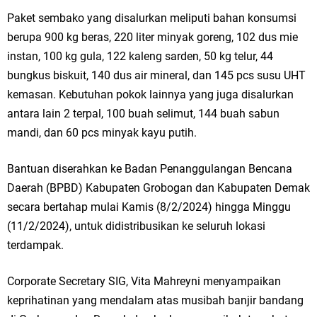
Ketua DPD Golkar Gresik Wongso Negoro Sambut Tahun Baru Islam
Paket sembako yang disalurkan meliputi bahan konsumsi
berupa 900 kg beras, 220 liter minyak goreng, 102 dus mie
1448 H dengan Doa Kedamaian
instan, 100 kg gula, 122 kaleng sarden, 50 kg telur, 44
Wakil Ketua DPRD Gresik Mujid Riduan Sampaikan Doa dan Harapan di
bungkus biskuit, 140 dus air mineral, dan 145 pcs susu UHT
kemasan. Kebutuhan pokok lainnya yang juga disalurkan
Tahun Baru Islam 1448 H
antara lain 2 terpal, 100 buah selimut, 144 buah sabun
Selamat Tahun Baru Islam 1 Muharram 1448 H: Pesan Hijrah Drs. H.
mandi, dan 60 pcs minyak kayu putih.
Husnul Aqib, M.M. untuk Negeri
Bantuan diserahkan ke Badan Penanggulangan Bencana
Daerah (BPBD) Kabupaten Grobogan dan Kabupaten Demak
PDUF MUI Jatim Gelar Doa Awal Tahun Hijriah, Teguhkan Optimisme
secara bertahap mulai Kamis (8/2/2024) hingga Minggu
Menuju Indonesia Emas 2045
(11/2/2024), untuk didistribusikan ke seluruh lokasi
terdampak.
Reses Anggota DPRD Jabar M. Rizky di Desa Cibitung Wetan: Serap
Aspirasi Petani dan Warga
Corporate Secretary SIG, Vita Mahreyni menyampaikan
keprihatinan yang mendalam atas musibah banjir bandang
Hari Jadi Pertama PHIGMA: Advokat dan LBH Perkuat Soliditas di