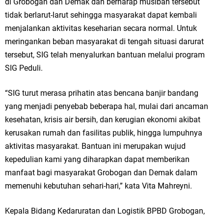
di Grobogan dan Demak dan berharap musibah tersebut
tidak berlarut-larut sehingga masyarakat dapat kembali
Jakarta
menjalankan aktivitas keseharian secara normal. Untuk
Pemdes Cibanteng Salurkan PMT: Cegah Stunting, Perkuat Gizi Balita
meringankan beban masyarakat di tengah situasi darurat
tersebut, SIG telah menyalurkan bantuan melalui program
dan Ibu Hamil Narasi
SIG Peduli.
Zakat Produktif Dorong Kemandirian UMKM, LAZISNU Kedamean Bantu
“SIG turut merasa prihatin atas bencana banjir bandang
Kembangkan Warung Bu Wiwik
yang menjadi penyebab beberapa hal, mulai dari ancaman
Karang Taruna Gresik Perkuat Ekonomi Lewat Pemanfaatan Gedung C
kesehatan, krisis air bersih, dan kerugian ekonomi akibat
kerusakan rumah dan fasilitas publik, hingga lumpuhnya
Islamic Center
aktivitas masyarakat. Bantuan ini merupakan wujud
kepedulian kami yang diharapkan dapat memberikan
Nila Yani Apresiasi Launching Komunitas Gowes dan Pasar Ahad
manfaat bagi masyarakat Grobogan dan Demak dalam
Jajanan Jadul di Ecopark Randuagung
memenuhi kebutuhan sehari-hari,” kata Vita Mahreyni.
Takmir Masjid KH Robbach Ma’sum Gelar Penyembelihan Hewan
Kepala Bidang Kedaruratan dan Logistik BPBD Grobogan,