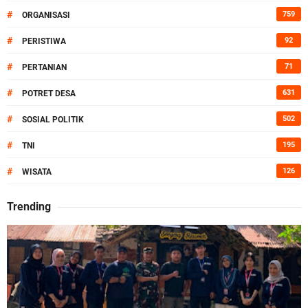
#
759
ORGANISASI
#
92
PERISTIWA
#
71
PERTANIAN
#
631
POTRET DESA
#
502
SOSIAL POLITIK
#
195
TNI
#
126
WISATA
Trending