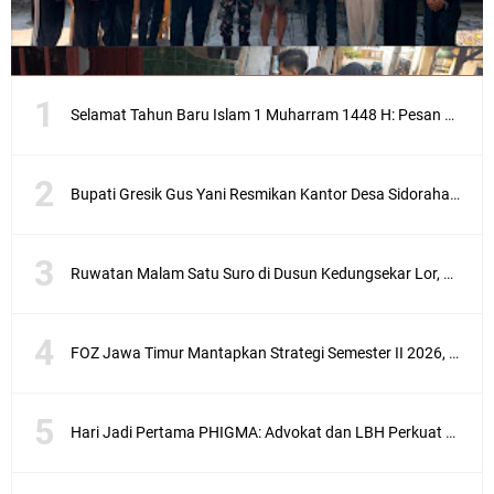
Selamat Tahun Baru Islam 1 Muharram 1448 H: Pesan Hijrah Drs. H. Husnul Aqib, M.M. untuk Negeri
Bupati Gresik Gus Yani Resmikan Kantor Desa Sidoraharjo: Simbol Komitmen Pelayanan Publik dan Kepedulian Sosial
Ruwatan Malam Satu Suro di Dusun Kedungsekar Lor, Tradisi Luhur yang Terus Istiqomah
FOZ Jawa Timur Mantapkan Strategi Semester II 2026, Fokus pada Penguatan SDM Amil dan Kolaborasi BerdampakNarasi
Hari Jadi Pertama PHIGMA: Advokat dan LBH Perkuat Soliditas di Jakarta