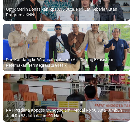
Optik Merlin Donasikan Rp10,36 Juta, Perkuat Keberlanjutan
Program JKNN
Dari Kandang ke Wirausaha, Wabup Alif Dorong Ekosistem
Peternakan Terintegrasi di Gresik
RAT Perdana Kopdes Munggugianti: Modal Rp 50 Juta Tumbuh
Jadi Rp 83 Juta dalam 90 Hari