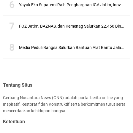
Yayuk Eko Supatemi Raih Penghargaan IGA Jatim, Inovasi Wayang Kulit untuk Anak Berkebutuhan Khusus
FOZ Jatim, BAZNAS, dan Kemenag Salurkan 22.456 Bingkisan Lebaran Yatim Serentak di Berbagai Daerah di Jawa Timur
Media Peduli Bangsa Salurkan Bantuan Alat Bantu Jalan untuk Lansia
Tentang Situs
Gerbang Nusantara News (GNN) adalah portal berita online yang
Inspiratif, Restoratif dan Konstruktif serta berkomitmen turut serta
mencerdaskan kehidupan bangsa.
Ketentuan