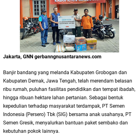
Merawat Alam, Menyelamatkan Bumi
Tumpeng Nasi Krawu Pecahkan Rekor MURI, KWGe Angkat Kuliner
Gresik ke Panggung Dunia
FOZ Jatim, BAZNAS, dan Kemenag Salurkan 22.456 Bingkisan Lebaran
Yatim Serentak di Berbagai Daerah di Jawa Timur
Jakarta, GNN gerbanngnusantaranews.com
Bupati Gresik Gus Yani Resmikan Kantor Desa Sidoraharjo: Simbol
Banjir bandang yang melanda Kabupaten Grobogan dan
Komitmen Pelayanan Publik dan Kepedulian Sosial
Kabupaten Demak, Jawa Tengah, telah merendam belasan
ribu rumah, puluhan fasilitas pendidikan dan tempat ibadah,
Optik Merlin Donasikan Rp10,36 Juta, Perkuat Keberlanjutan Program
hingga ribuan hektare lahan pertanian. Sebagai bentuk
JKNN
kepedulian terhadap masyarakat terdampak, PT Semen
Indonesia (Persero) Tbk (SIG) bersama anak usahanya, PT
Ruwatan Malam Satu Suro di Dusun Kedungsekar Lor, Tradisi Luhur
Semen Gresik, menyalurkan bantuan paket sembako dan
kebutuhan pokok lainnya.
yang Terus Istiqomah