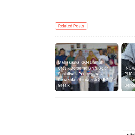
Related Posts
Mahasiswa KKN Unmuh
Gresik Bersama GNN Gelar
INOV
Sosialisasi Pencegahan
PUCU
Kenakalan Remaja di SMPN 27
Berke
Gresik
Berk