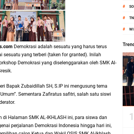
anik Pati Raya: Meneguhkan Kemandirian Pangan, Merawat Alam, Menyelamat
#
SO
Pecahkan Rekor MURI, KWGe Angkat Kuliner Gresik ke Panggung Dunia
#
TN
#
WI
an Kemenag Salurkan 22.456 Bingkisan Lebaran Yatim Serentak di Berbagai Da
Tren
ws.com
Demokrasi adalah sesuatu yang harus terus
 sesuatu yang terberi (taken for granted). Inilah
Workshop Demokrasi yang diselenggarakan oleh SMK Al-
ni Resmikan Kantor Desa Sidoraharjo: Simbol Komitmen Pelayanan Publik dan 
resik.
i Bapak Zubaidillah SH, S.IP ini mengusung tema
mum”. Sementara Zafiratus safitri, salah satu siswi
an Rp10,36 Juta, Perkuat Keberlanjutan Program JKNN
erator.
uro di Dusun Kedungsekar Lor, Tradisi Luhur yang Terus Istiqomah
n di Halaman SMK AL-IKHLASH ini, para siswa dan
genai perjalanan Demokrasi Indonesia hingga hari ini,
esik Wongso Negoro Sambut Tahun Baru Islam 1448 H dengan Doa Kedamaian
milihan calon Ketua dan Wakil OSIS SMK Al-Ikhlash.