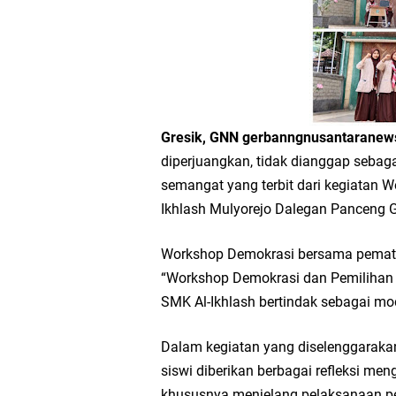
Workshop Petani Org
Tumpeng Nasi Krawu 
FOZ Jatim, BAZNAS, d
Gresik, GNN gerbanngnusantarane
Jawa Timur
diperjuangkan, tidak dianggap sebagai
semangat yang terbit dari kegiatan 
Bupati Gresik Gus Ya
Ikhlash Mulyorejo Dalegan Panceng G
Sosial
Workshop Demokrasi bersama pemater
“Workshop Demokrasi dan Pemilihan U
Optik Merlin Donasik
SMK Al-Ikhlash bertindak sebagai mod
Ruwatan Malam Satu S
Dalam kegiatan yang diselenggaraka
siswi diberikan berbagai refleksi men
Ketua DPD Golkar Gr
khususnya menjelang pelaksanaan pe