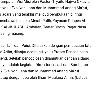
ampaian Visi Misi oleh Paslon 1, yaitu Najwa Oktavia
2, yaitu Eva Nor Liana dan Muhammad Anang Ma’ruf,
u acara yang terakhir meliputi pembukaan diiringi
i pembawa bendera Merah Putih, Yayasan Ponpes AL-
 AL-IKHLASH, Ambalan, Teater Cincin, Pagar Nusa
masing-masing.
a, Tari, dan Puisi. Diteruskan dengan pembacaan tata
Arifin, dilanjut acara inti, yaitu Proses Pencoblosan
riend. Setelah pencoblosan dilanjutkan dengan sidang
njutnya adalah kegiatan Dimesionerisasi dan Sambutan
lon 2 Eva Nor Liana dan Muhammad Anang Ma’ruf.
itutup dengan doa oleh Ilham Maulana Arifin. (Ustadz