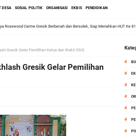
T DESA
SOSIAL POLITIK
ORGANISASI
EKBIS
PENDIDIKAN
dan Warga: Komsos Kebungson Dorong Kepedulian Lingkungan dan Pemberdaya
Kateg
lash Gresik Gelar Pemilihan Ketua dan Wakil OSIS
apkan Strategi Semester II 2026, Fokus pada Penguatan SDM Amil dan Kolabo
#
BU
khlash Gresik Gelar Pemilihan
#
EK
#
KE
Salurkan Bantuan Alat Bantu Jalan untuk Lansia
#
OR
et: Doa Bersama dan Pelestarian Budaya Leluhur
#
PE
#
PE
6 siap Digelar, Ajang Strategis Cetak Atlet Menuju Porprov Jatim 2027
#
PO