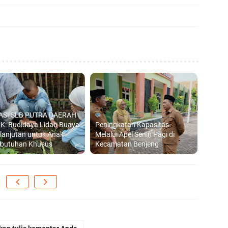
ASI SLB PUTRA DAERAH
K: Budidaya Lidah Buaya
Peningkatan Kapasitas
lanjutan untuk Anak
Melalui Apel Senin Pagi di
ebutuhan Khusus
Kecamatan Benjeng