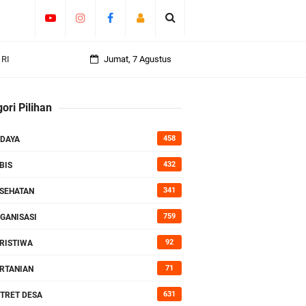
an
Jumat, 7 Agustus
ori Pilihan
rasi
458
DAYA
432
BIS
341
SEHATAN
759
GANISASI
92
RISTIWA
71
RTANIAN
631
TRET DESA