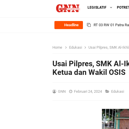
LEGISLATIF
POTRE
Headline
Sinergi Pemerintah 
Ekonomi Lokal
Home
Edukasi
Usai Pilpres, SMK Al-Ikh
FOZ Jawa Timur Mant
Usai Pilpres, SMK Al-I
BerdampakNarasi
Ketua dan Wakil OSIS
Media Peduli Bangsa 
GNN
Februari 24, 2024
Edukasi
Tasyakuran Desa Dap
Bupati Gresik Cup 202