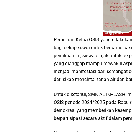
Takmir Masjid KH Ro
Gresik
Pemilihan Ketua OSIS yang dilakuka
DPC PDI Perjuangan G
bagi setiap siswa untuk berpartisipa
pemilihan ini, siswa diajak untuk ber
Ponpes Himmatul Khoi
yang dianggap mampu mewakili aspir
menjadi manifestasi dari semangat d
Wates Husada Balongpa
dari sikap mencintai tanah air dan ba
RT 03 RW 01 Patra R
Untuk diketahui, SMK AL-IKHLASH me
OSIS periode 2024/2025 pada Rabu (2
demokrasi yang memberikan kesempa
berpartisipasi secara aktif dalam p