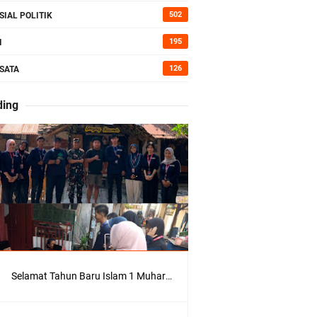
kan Bumi
502
SIAL POLITIK
195
I
126
SATA
erah di
ding
Kepedulian
Selamat Tahun Baru Islam 1 Muharram 1448 H: Pesan Hijrah Drs. H. Husnul Aqib, M.M. untuk Negeri