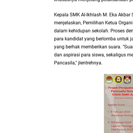
Wakil Ketua DPRD Gr
Kepala SMK Al-Ikhlash M. Eka Akbar 
Selamat Tahun Baru I
menjelaskan, Pemilihan Ketua Organi
dalam kehidupan sekolah. Proses dem
PDUF MUI Jatim Gela
para kandidat yang berlomba untuk ja
yang berhak memberikan suara. "Suar
Reses Anggota DPRD J
dan aspirasi para siswa, sekaligus me
Pancasila," jlentrehnya.
Hari Jadi Pertama PH
Pemdes Cibanteng Sal
Zakat Produktif Do
Karang Taruna Gresi
Nila Yani Apresiasi 