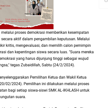
bbach Ma’sum Gelar Penyembelihan Hewan Qurban dari Bupati & Kepala DPM
n melalui proses demokrasi memberikan kesempatan
resik Tebar Berkah Idul Adha, Bagikan Daging Kurban untuk Ratusan Warga
si secara aktif dalam pengambilan keputusan. Melalui
pikir kritis, mengevaluasi, dan memilih calon pemimpin
riyah Gelar Penyembelihan Hewan Qurban dari Keluarga Besar dr. Titin Ekowat
asi dan kepentingan siswa secara luas. "Suara mereka
emokrasi yang harus dijunjung tinggi sebagai wujud
nggang
ngsa," tegas Zubaidillah, Sabtu (24/2/2024).
aya Rosewood Cerme Gresik Berbenah dan Bersolek, Siap Meriahkan HUT Ke 81
nyelenggarakan Pemilihan Ketua dan Wakil Ketua
0/02/2024). Pemilihan ini dilakukan melalui proses
tan bagi setiap siswa-siswi SMK AL-IKHLASH untuk
emungutan suara.