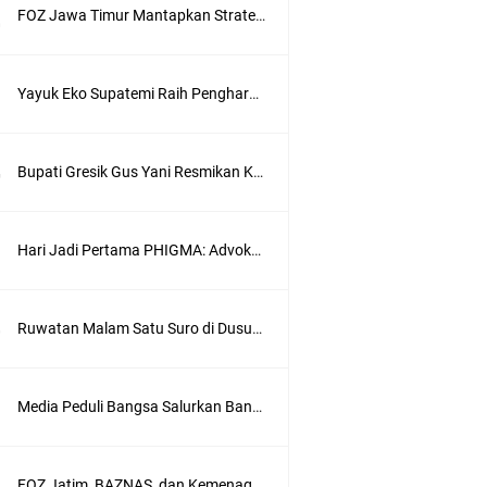
FOZ Jawa Timur Mantapkan Strategi Semester II 2026, Fokus pada Penguatan SDM Amil dan Kolaborasi BerdampakNarasi
Yayuk Eko Supatemi Raih Penghargaan IGA Jatim, Inovasi Wayang Kulit untuk Anak Berkebutuhan Khusus
Bupati Gresik Gus Yani Resmikan Kantor Desa Sidoraharjo: Simbol Komitmen Pelayanan Publik dan Kepedulian Sosial
Hari Jadi Pertama PHIGMA: Advokat dan LBH Perkuat Soliditas di Jakarta
Ruwatan Malam Satu Suro di Dusun Kedungsekar Lor, Tradisi Luhur yang Terus Istiqomah
wik
Media Peduli Bangsa Salurkan Bantuan Alat Bantu Jalan untuk Lansia
ung
FOZ Jatim, BAZNAS, dan Kemenag Salurkan 22.456 Bingkisan Lebaran Yatim Serentak di Berbagai Daerah di Jawa Timur