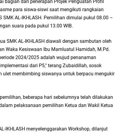
ai bagian dari penerapan Projek Penguatan Profil
siasme para siswa-siswi saat mengikuti rangkaian
IS SMK AL-IKHLASH. Pemilihan dimulai pukul 08.00 –
ungan suara pada pukul 13.00 WIB.
etua SMK AL-IKHLASH diawali dengan sambutan oleh
 dan Waka Kesiswaan Ibu Mamluatul Hamidah, M.Pd.
 periode 2024/2025 adalah wujud penanaman
mplementasi dari P5," terang Zubaidillah, sosok
n ulet membimbing siswanya untuk berpacu mengukir
emilihan, beberapa hari sebelumnya telah dilakukan
 dalam pelaksanaan pemilihan Ketua dan Wakil Ketua
AL-IKHLASH menyelenggarakan Workshop, dilanjut