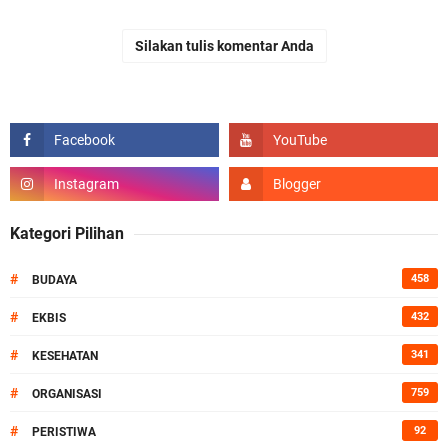
Silakan tulis komentar Anda
Kategori Pilihan
#
458
BUDAYA
#
432
EKBIS
#
341
KESEHATAN
#
759
ORGANISASI
#
92
PERISTIWA