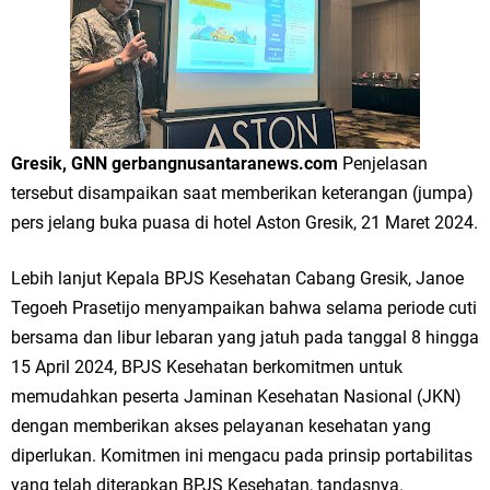
Merawat Alam, Menyelamatkan Bumi
Tumpeng Nasi Krawu Pecahkan Rekor MURI, KWGe Angkat Kuliner
Gresik ke Panggung Dunia
FOZ Jatim, BAZNAS, dan Kemenag Salurkan 22.456 Bingkisan Lebaran
Gresik, GNN gerbangnusantaranews.com
Penjelasan
Yatim Serentak di Berbagai Daerah di Jawa Timur
tersebut disampaikan saat memberikan keterangan (jumpa)
pers jelang buka puasa di hotel Aston Gresik, 21 Maret 2024.
Bupati Gresik Gus Yani Resmikan Kantor Desa Sidoraharjo: Simbol
Lebih lanjut Kepala BPJS Kesehatan Cabang Gresik, Janoe
Komitmen Pelayanan Publik dan Kepedulian Sosial
Tegoeh Prasetijo menyampaikan bahwa selama periode cuti
Optik Merlin Donasikan Rp10,36 Juta, Perkuat Keberlanjutan Program
bersama dan libur lebaran yang jatuh pada tanggal 8 hingga
15 April 2024, BPJS Kesehatan berkomitmen untuk
JKNN
memudahkan peserta Jaminan Kesehatan Nasional (JKN)
Ruwatan Malam Satu Suro di Dusun Kedungsekar Lor, Tradisi Luhur
dengan memberikan akses pelayanan kesehatan yang
diperlukan. Komitmen ini mengacu pada prinsip portabilitas
yang Terus Istiqomah
yang telah diterapkan BPJS Kesehatan, tandasnya.