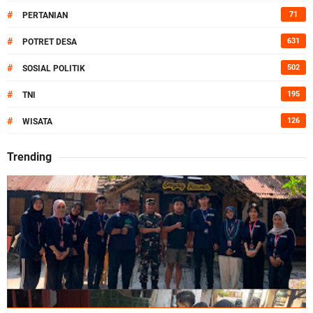
#
71
PERTANIAN
#
631
POTRET DESA
#
502
SOSIAL POLITIK
#
195
TNI
#
126
WISATA
Trending