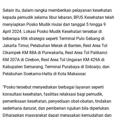
Qurban dari Bupati & Kepala DPMPTSP Gresik
Selain itu, dalam rangka memberikan pelayanan kesehatan
DPC PDI Perjuangan Gresik Tebar Berkah Idul Adha, Bagikan Daging
kepada pemudik selama libur lebaran, BPJS Kesehatan telah
Kurban untuk Ratusan Warga
menyiapkan Posko Mudik mulai dari tanggal 5 hingga 9
April 2024. Lokasi Posko Mudik Kesehatan tersebar di
Ponpes Himmatul Khoiriyah Gelar Penyembelihan Hewan Qurban dari
beberapa titik strategis seperti Terminal Pulo Gebang di
Keluarga Besar dr. Titin Ekowati RS Wates Husada Balongpanggang
Jakarta Timur, Pelabuhan Merak di Banten, Rest Area Tol
Cikampek KM 88A di Purwakarta, Rest Area Tol Palikanci
RT 03 RW 01 Patra Raya Rosewood Cerme Gresik Berbenah dan
KM 207A di Cirebon, Rest Area Tol Ungaran KM 429A di
Bersolek, Siap Meriahkan HUT Ke 81 RI
Kabupaten Semarang, Terminal Purabaya di Sidoarjo, dan
Pelabuhan Soekarno-Hatta di Kota Makassar.
Jumat, 7 Agustus
"Posko tersebut menyediakan berbagai layanan seperti
konsultasi kesehatan, fasilitas relaksasi bagi pemudik,
pemeriksaan kesehatan, penyediaan obat-obatan, tindakan
sederhana darurat, dan pemberian rujukan bila diperlukan.
Diharapkan masyarakat dapat merasakan kemudahan dan