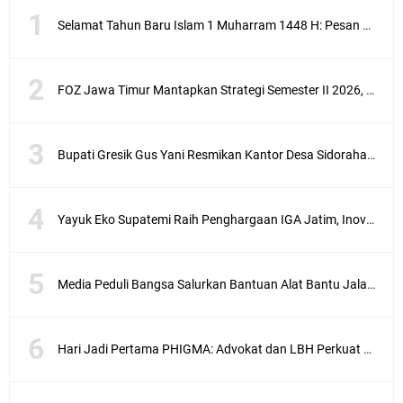
Selamat Tahun Baru Islam 1 Muharram 1448 H: Pesan Hijrah Drs. H. Husnul Aqib, M.M. untuk Negeri
FOZ Jawa Timur Mantapkan Strategi Semester II 2026, Fokus pada Penguatan SDM Amil dan Kolaborasi BerdampakNarasi
Bupati Gresik Gus Yani Resmikan Kantor Desa Sidoraharjo: Simbol Komitmen Pelayanan Publik dan Kepedulian Sosial
Yayuk Eko Supatemi Raih Penghargaan IGA Jatim, Inovasi Wayang Kulit untuk Anak Berkebutuhan Khusus
Media Peduli Bangsa Salurkan Bantuan Alat Bantu Jalan untuk Lansia
Hari Jadi Pertama PHIGMA: Advokat dan LBH Perkuat Soliditas di Jakarta