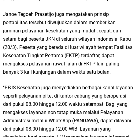
Ketua DPD Golkar Gresik Wongso Negoro Sambut Tahun Baru Islam
Janoe Tegoeh Prasetijo juga mengatakan prinsip
1448 H dengan Doa Kedamaian
portabilitas tersebut diwujudkan dalam memberikan
jaminan pelayanan kesehatan yang mudah, cepat, dan
Wakil Ketua DPRD Gresik Mujid Riduan Sampaikan Doa dan Harapan di
setara bagi peserta JKN di seluruh wilayah Indonesia, Rabu
Tahun Baru Islam 1448 H
(20/3). Peserta yang berada di luar wilayah tempat Fasilitas
Kesehatan Tingkat Pertama (FKTP) terdaftar, dapat
Selamat Tahun Baru Islam 1 Muharram 1448 H: Pesan Hijrah Drs. H.
mengakses pelayanan rawat jalan di FKTP lain paling
Husnul Aqib, M.M. untuk Negeri
banyak 3 kali kunjungan dalam waktu satu bulan.
PDUF MUI Jatim Gelar Doa Awal Tahun Hijriah, Teguhkan Optimisme
"BPJS Kesehatan juga menyediakan berbagai kanal layanan
Menuju Indonesia Emas 2045
seperti pelayanan piket di kantor cabang yang beroperasi
dari pukul 08.00 hingga 12.00 waktu setempat. Bagi yang
Reses Anggota DPRD Jabar M. Rizky di Desa Cibitung Wetan: Serap
mengakses layanan non tatap muka melalui Pelayanan
Administrasi melalui WhatsApp (PANDAWA), dapat dilayani
Aspirasi Petani dan Warga
dari pukul 08.00 hingga 12.00 WIB. Layanan yang
Hari Jadi Pertama PHIGMA: Advokat dan LBH Perkuat Soliditas di