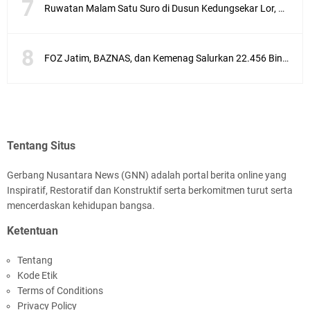
Ruwatan Malam Satu Suro di Dusun Kedungsekar Lor, Tradisi Luhur yang Terus Istiqomah
FOZ Jatim, BAZNAS, dan Kemenag Salurkan 22.456 Bingkisan Lebaran Yatim Serentak di Berbagai Daerah di Jawa Timur
Tentang Situs
Gerbang Nusantara News (GNN) adalah portal berita online yang
Inspiratif, Restoratif dan Konstruktif serta berkomitmen turut serta
mencerdaskan kehidupan bangsa.
Ketentuan
Tentang
Kode Etik
Terms of Conditions
Privacy Policy