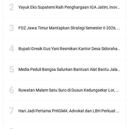
Yayuk Eko Supatemi Raih Penghargaan IGA Jatim, Inovasi Wayang Kulit untuk Anak Berkebutuhan Khusus
FOZ Jawa Timur Mantapkan Strategi Semester II 2026, Fokus pada Penguatan SDM Amil dan Kolaborasi BerdampakNarasi
Bupati Gresik Gus Yani Resmikan Kantor Desa Sidoraharjo: Simbol Komitmen Pelayanan Publik dan Kepedulian Sosial
Media Peduli Bangsa Salurkan Bantuan Alat Bantu Jalan untuk Lansia
Ruwatan Malam Satu Suro di Dusun Kedungsekar Lor, Tradisi Luhur yang Terus Istiqomah
Hari Jadi Pertama PHIGMA: Advokat dan LBH Perkuat Soliditas di Jakarta