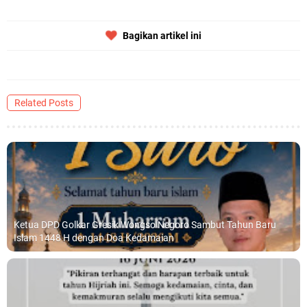
Qurban dari Bupati & Kepala DPMPTSP Gresik
Bagikan artikel ini
DPC PDI Perjuangan Gresik Tebar Berkah Idul Adha, Bagikan Daging
Kurban untuk Ratusan Warga
Related Posts
Ponpes Himmatul Khoiriyah Gelar Penyembelihan Hewan Qurban dari
Keluarga Besar dr. Titin Ekowati RS Wates Husada Balongpanggang
Senin, 10 Agustus
Ketua DPD Golkar Gresik Wongso Negoro Sambut Tahun Baru
Islam 1448 H dengan Doa Kedamaian