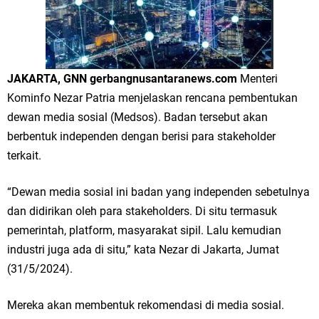
Merawat Alam, Menyelamatkan Bumi
Tumpeng Nasi Krawu Pecahkan Rekor MURI, KWGe Angkat Kuliner
JAKARTA, GNN gerbangnusantaranews.com
Menteri
Gresik ke Panggung Dunia
Kominfo Nezar Patria menjelaskan rencana pembentukan
FOZ Jatim, BAZNAS, dan Kemenag Salurkan 22.456 Bingkisan Lebaran
dewan media sosial (Medsos). Badan tersebut akan
berbentuk independen dengan berisi para stakeholder
Yatim Serentak di Berbagai Daerah di Jawa Timur
terkait.
Bupati Gresik Gus Yani Resmikan Kantor Desa Sidoraharjo: Simbol
“Dewan media sosial ini badan yang independen sebetulnya
Komitmen Pelayanan Publik dan Kepedulian Sosial
dan didirikan oleh para stakeholders. Di situ termasuk
pemerintah, platform, masyarakat sipil. Lalu kemudian
Optik Merlin Donasikan Rp10,36 Juta, Perkuat Keberlanjutan Program
industri juga ada di situ,” kata Nezar di Jakarta, Jumat
JKNN
(31/5/2024).
Ruwatan Malam Satu Suro di Dusun Kedungsekar Lor, Tradisi Luhur
Mereka akan membentuk rekomendasi di media sosial.