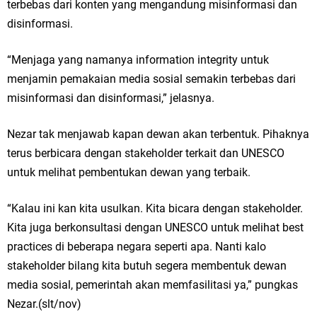
terbebas dari konten yang mengandung misinformasi dan
Hari Jadi Pertama PHIGMA: Advokat dan LBH Perkuat Soliditas di
disinformasi.
Jakarta
“Menjaga yang namanya information integrity untuk
Pemdes Cibanteng Salurkan PMT: Cegah Stunting, Perkuat Gizi Balita
menjamin pemakaian media sosial semakin terbebas dari
misinformasi dan disinformasi,” jelasnya.
dan Ibu Hamil Narasi
Zakat Produktif Dorong Kemandirian UMKM, LAZISNU Kedamean Bantu
Nezar tak menjawab kapan dewan akan terbentuk. Pihaknya
terus berbicara dengan stakeholder terkait dan UNESCO
Kembangkan Warung Bu Wiwik
untuk melihat pembentukan dewan yang terbaik.
Karang Taruna Gresik Perkuat Ekonomi Lewat Pemanfaatan Gedung C
“Kalau ini kan kita usulkan. Kita bicara dengan stakeholder.
Islamic Center
Kita juga berkonsultasi dengan UNESCO untuk melihat best
practices di beberapa negara seperti apa. Nanti kalo
Nila Yani Apresiasi Launching Komunitas Gowes dan Pasar Ahad
stakeholder bilang kita butuh segera membentuk dewan
Jajanan Jadul di Ecopark Randuagung
media sosial, pemerintah akan memfasilitasi ya,” pungkas
Nezar.(slt/nov)
Takmir Masjid KH Robbach Ma’sum Gelar Penyembelihan Hewan