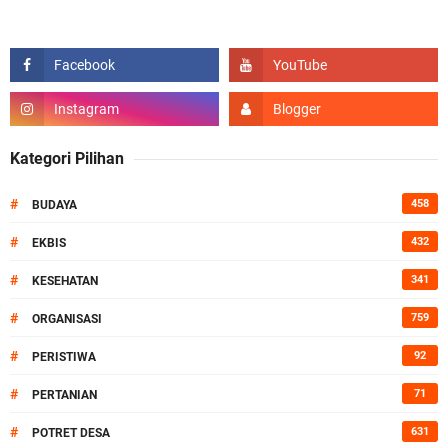
Kategori Pilihan
#
458
BUDAYA
#
432
EKBIS
#
341
KESEHATAN
#
759
ORGANISASI
#
92
PERISTIWA
#
71
PERTANIAN
#
631
POTRET DESA