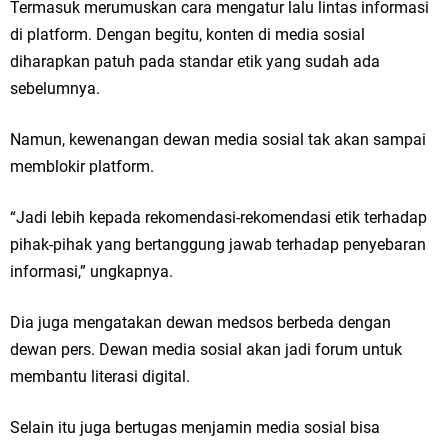
yang Terus Istiqomah
Termasuk merumuskan cara mengatur lalu lintas informasi
di platform. Dengan begitu, konten di media sosial
Ketua DPD Golkar Gresik Wongso Negoro Sambut Tahun Baru Islam
diharapkan patuh pada standar etik yang sudah ada
sebelumnya.
1448 H dengan Doa Kedamaian
Wakil Ketua DPRD Gresik Mujid Riduan Sampaikan Doa dan Harapan di
Namun, kewenangan dewan media sosial tak akan sampai
memblokir platform.
Tahun Baru Islam 1448 H
Selamat Tahun Baru Islam 1 Muharram 1448 H: Pesan Hijrah Drs. H.
“Jadi lebih kepada rekomendasi-rekomendasi etik terhadap
pihak-pihak yang bertanggung jawab terhadap penyebaran
Husnul Aqib, M.M. untuk Negeri
informasi,” ungkapnya.
PDUF MUI Jatim Gelar Doa Awal Tahun Hijriah, Teguhkan Optimisme
Dia juga mengatakan dewan medsos berbeda dengan
Menuju Indonesia Emas 2045
dewan pers. Dewan media sosial akan jadi forum untuk
membantu literasi digital.
Reses Anggota DPRD Jabar M. Rizky di Desa Cibitung Wetan: Serap
Aspirasi Petani dan Warga
Selain itu juga bertugas menjamin media sosial bisa