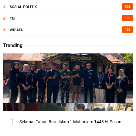
#
502
SOSIAL POLITIK
#
195
TNI
#
126
WISATA
Trending
Selamat Tahun Baru Islam 1 Muharram 1448 H: Pesan Hijrah Drs. H. Husnul Aqib, M.M. untuk Negeri