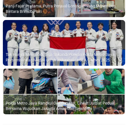
Panji Fajar Pratama: Putra Penjual Gorengan yang Menembus
Bintara Brimob Polri
Tak Hanya Mengabdi, Tiga Srikandi Polwan Polda Metro Jaya
Persembahkan Medali untuk Indonesia di SEA Games 2025
Polda Metro Jaya Rangkul Ojol dan PHL Lewat Jum’at Peduli:
Bersama Wujudkan Jakarta Aman dan Sejahtera