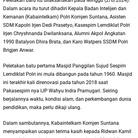
Peletakan baru itu dilaksanakan pada Minggu (2/6/2024).
Ketua DPD Golkar Gresik Wongso Negoro Sambut Tahun Baru Islam
Dalam acara itu turut dihadiri Kepala Badan Intelijen dan
Kemanan (Kabaintelkam) Polri Komjen Suntana, Asisten
1448 H dengan Doa Kedamaian
SDM Kapolri Irjen Dedi Prasetyo, Kasespim Lemdiklat Polri
Wakil Ketua DPRD Gresik Mujid Riduan Sampaikan Doa dan Harapan di
Irjen Chryshnanda Dwilanksana, Alumni Akpol Angkatan
1990 Batalyon Dhira Brata, dan Karo Watpers SSDM Polri
Tahun Baru Islam 1448 H
Brigjen Anwar.
Selamat Tahun Baru Islam 1 Muharram 1448 H: Pesan Hijrah Drs. H.
Peletakan batu pertama Masjid Panggilan Sujud Sespim
Husnul Aqib, M.M. untuk Negeri
Lemdiklat Polri ini mula dibangun pada tahun 1960. Masjid
ini terakhir kali direnovasi pada tahun 2018 saat
PDUF MUI Jatim Gelar Doa Awal Tahun Hijriah, Teguhkan Optimisme
Pakasespim nya IJP Wahyu Indra Pramugari. Seiring
Menuju Indonesia Emas 2045
berjalannya waktu, kondisi alam, dan perkembangan dunia
pendidikan, maka perlu dikaji ulang.
Reses Anggota DPRD Jabar M. Rizky di Desa Cibitung Wetan: Serap
Aspirasi Petani dan Warga
Dalam sambutannya, Kabaintelkam Komjen Suntana
menyampaikan ucapan terima kasih kepada Ridwan Kamil
Hari Jadi Pertama PHIGMA: Advokat dan LBH Perkuat Soliditas di