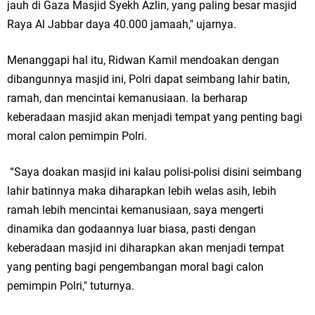
Qurban dari Bupati & Kepala DPMPTSP Gresik
jauh di Gaza Masjid Syekh Azlin, yang paling besar masjid
Raya Al Jabbar daya 40.000 jamaah," ujarnya.
DPC PDI Perjuangan Gresik Tebar Berkah Idul Adha, Bagikan Daging
Menanggapi hal itu, Ridwan Kamil mendoakan dengan
Kurban untuk Ratusan Warga
dibangunnya masjid ini, Polri dapat seimbang lahir batin,
Ponpes Himmatul Khoiriyah Gelar Penyembelihan Hewan Qurban dari
ramah, dan mencintai kemanusiaan. Ia berharap
keberadaan masjid akan menjadi tempat yang penting bagi
Keluarga Besar dr. Titin Ekowati RS Wates Husada Balongpanggang
moral calon pemimpin Polri.
RT 03 RW 01 Patra Raya Rosewood Cerme Gresik Berbenah dan
“Saya doakan masjid ini kalau polisi-polisi disini seimbang
Minggu, 9 Agustus
Bersolek, Siap Meriahkan HUT Ke 81 RI
lahir batinnya maka diharapkan lebih welas asih, lebih
ramah lebih mencintai kemanusiaan, saya mengerti
dinamika dan godaannya luar biasa, pasti dengan
keberadaan masjid ini diharapkan akan menjadi tempat
yang penting bagi pengembangan moral bagi calon
pemimpin Polri," tuturnya.