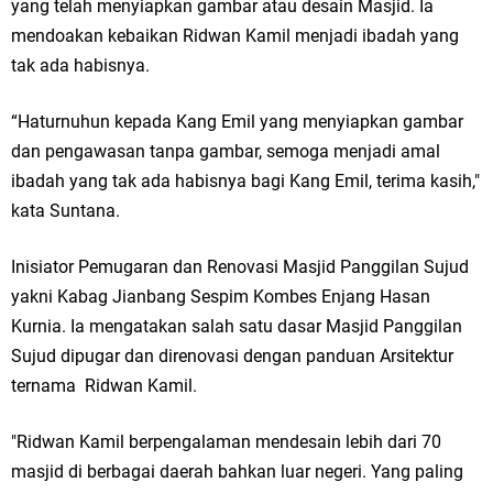
yang telah menyiapkan gambar atau desain Masjid. Ia
Jakarta
mendoakan kebaikan Ridwan Kamil menjadi ibadah yang
tak ada habisnya.
Pemdes Cibanteng Salurkan PMT: Cegah Stunting, Perkuat Gizi Balita
“Haturnuhun kepada Kang Emil yang menyiapkan gambar
dan Ibu Hamil Narasi
dan pengawasan tanpa gambar, semoga menjadi amal
Zakat Produktif Dorong Kemandirian UMKM, LAZISNU Kedamean Bantu
ibadah yang tak ada habisnya bagi Kang Emil, terima kasih,"
kata Suntana.
Kembangkan Warung Bu Wiwik
Karang Taruna Gresik Perkuat Ekonomi Lewat Pemanfaatan Gedung C
Inisiator Pemugaran dan Renovasi Masjid Panggilan Sujud
yakni Kabag Jianbang Sespim Kombes Enjang Hasan
Islamic Center
Kurnia. Ia mengatakan salah satu dasar Masjid Panggilan
Sujud dipugar dan direnovasi dengan panduan Arsitektur
Nila Yani Apresiasi Launching Komunitas Gowes dan Pasar Ahad
ternama Ridwan Kamil.
Jajanan Jadul di Ecopark Randuagung
"Ridwan Kamil berpengalaman mendesain lebih dari 70
Takmir Masjid KH Robbach Ma’sum Gelar Penyembelihan Hewan
masjid di berbagai daerah bahkan luar negeri. Yang paling