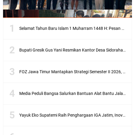
Selamat Tahun Baru Islam 1 Muharram 1448 H: Pesan Hijrah Drs. H. Husnul Aqib, M.M. untuk Negeri
Bupati Gresik Gus Yani Resmikan Kantor Desa Sidoraharjo: Simbol Komitmen Pelayanan Publik dan Kepedulian Sosial
FOZ Jawa Timur Mantapkan Strategi Semester II 2026, Fokus pada Penguatan SDM Amil dan Kolaborasi BerdampakNarasi
Media Peduli Bangsa Salurkan Bantuan Alat Bantu Jalan untuk Lansia
Yayuk Eko Supatemi Raih Penghargaan IGA Jatim, Inovasi Wayang Kulit untuk Anak Berkebutuhan Khusus