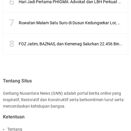
Hari Jadi Pertama PHIGMA: Advokat dan LBH Perkuat Soliditas di Jakarta
Ruwatan Malam Satu Suro di Dusun Kedungsekar Lor, Tradisi Luhur yang Terus Istiqomah
FOZ Jatim, BAZNAS, dan Kemenag Salurkan 22.456 Bingkisan Lebaran Yatim Serentak di Berbagai Daerah di Jawa Timur
Tentang Situs
Gerbang Nusantara News (GNN) adalah portal berita online yang
Inspiratif, Restoratif dan Konstruktif serta berkomitmen turut serta
mencerdaskan kehidupan bangsa.
Ketentuan
Tentang