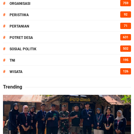
#
759
ORGANISASI
#
92
PERISTIWA
#
71
PERTANIAN
#
631
POTRET DESA
#
502
SOSIAL POLITIK
#
195
TNI
#
126
WISATA
Trending