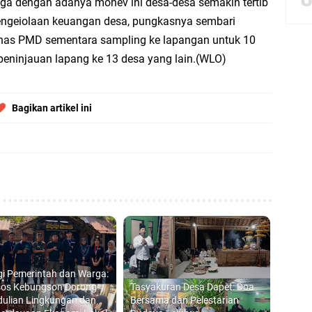
a dengan adanya monev ini desa-desa semakin tertib
engeiolaan keuangan desa, pungkasnya sembari
bbach Ma’sum Gelar Penyembelihan Hewan Qurban dari Bupati & Kepala DPM
nas PMD sementara sampling ke lapangan untuk 10
peninjauan lapang ke 13 desa yang lain.(WLO)
resik Tebar Berkah Idul Adha, Bagikan Daging Kurban untuk Ratusan Warga
Bagikan artikel ini
riyah Gelar Penyembelihan Hewan Qurban dari Keluarga Besar dr. Titin Ekowat
nggang
aya Rosewood Cerme Gresik Berbenah dan Bersolek, Siap Meriahkan HUT Ke 81
gi Pemerintah dan Warga:
os Kebungson Dorong
Tasyakuran Desa Dapet: Doa
dulian Lingkungan dan
Bersama dan Pelestarian