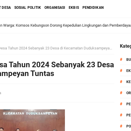
T DESA
SOSIAL POLITIK
ORGANISASI
EKBIS
PENDIDIKAN
dan Warga: Komsos Kebungson Dorong Kepedulian Lingkungan dan Pemberdaya
Kateg
sa Tahun 2024 Sebanyak 23 Desa di Kecamatan Duduksampeyan Tuntas
apkan Strategi Semester II 2026, Fokus pada Penguatan SDM Amil dan Kolabo
#
BU
sa Tahun 2024 Sebanyak 23 Desa
#
EK
ampeyan Tuntas
#
KE
Salurkan Bantuan Alat Bantu Jalan untuk Lansia
#
sa
OR
et: Doa Bersama dan Pelestarian Budaya Leluhur
#
PE
#
PE
6 siap Digelar, Ajang Strategis Cetak Atlet Menuju Porprov Jatim 2027
#
PO