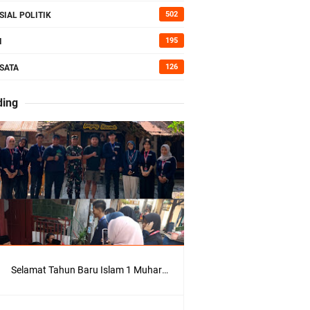
kan Bumi
502
SIAL POLITIK
195
I
126
SATA
erah di
ding
Kepedulian
Selamat Tahun Baru Islam 1 Muharram 1448 H: Pesan Hijrah Drs. H. Husnul Aqib, M.M. untuk Negeri