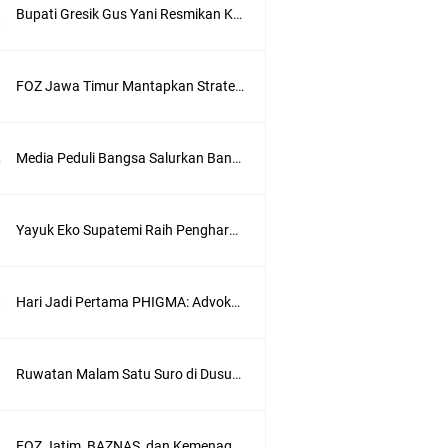
Bupati Gresik Gus Yani Resmikan Kantor Desa Sidoraharjo: Simbol Komitmen Pelayanan Publik dan Kepedulian Sosial
FOZ Jawa Timur Mantapkan Strategi Semester II 2026, Fokus pada Penguatan SDM Amil dan Kolaborasi BerdampakNarasi
Media Peduli Bangsa Salurkan Bantuan Alat Bantu Jalan untuk Lansia
Yayuk Eko Supatemi Raih Penghargaan IGA Jatim, Inovasi Wayang Kulit untuk Anak Berkebutuhan Khusus
Hari Jadi Pertama PHIGMA: Advokat dan LBH Perkuat Soliditas di Jakarta
wik
Ruwatan Malam Satu Suro di Dusun Kedungsekar Lor, Tradisi Luhur yang Terus Istiqomah
ung
FOZ Jatim, BAZNAS, dan Kemenag Salurkan 22.456 Bingkisan Lebaran Yatim Serentak di Berbagai Daerah di Jawa Timur