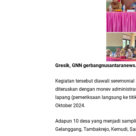
Workshop Petani Org
Tumpeng Nasi Krawu 
FOZ Jatim, BAZNAS, d
Jawa Timur
Bupati Gresik Gus Ya
Gresik, GNN gerbangnusantaranews
Sosial
Kegiatan tersebut diawali seremoni
diteruskan dengan monev administra
Optik Merlin Donasik
lapang (pemeriksaan langsung ke titi
Oktober 2024.
Ruwatan Malam Satu S
Adapun 10 desa yang menjadi samplin
Ketua DPD Golkar Gr
Gelanggang, Tambakrejo, Kemudi, S