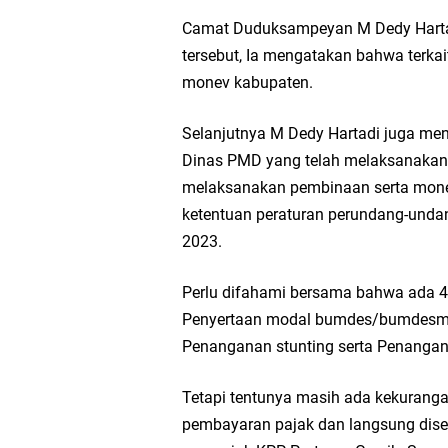
Wakil Ketua DPRD Gr
Camat Duduksampeyan M Dedy Hartadi
tersebut, Ia mengatakan bahwa terkai
Selamat Tahun Baru I
monev kabupaten.
PDUF MUI Jatim Gela
Selanjutnya M Dedy Hartadi juga me
Dinas PMD yang telah melaksanakan
Reses Anggota DPRD J
melaksanakan pembinaan serta mon
ketentuan peraturan perundang-unda
Hari Jadi Pertama PH
2023.
Pemdes Cibanteng Sal
Perlu difahami bersama bahwa ada 4 
Penyertaan modal bumdes/bumdesma
Zakat Produktif Do
Penanganan stunting serta Penangan
Karang Taruna Gresi
Tetapi tentunya masih ada kekuranga
pembayaran pajak dan langsung disel
Nila Yani Apresiasi 