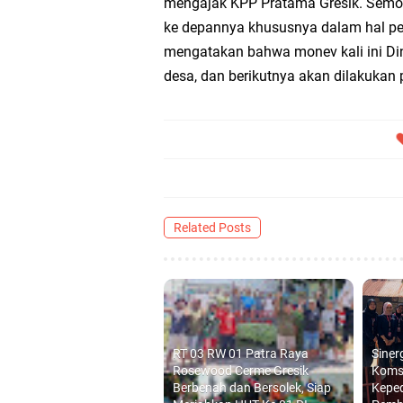
mengajak KPP Pratama Gresik. Semog
ke depannya khususnya dalam hal p
Takmir Masjid KH Ro
mengatakan bahwa monev kali ini Di
desa, dan berikutnya akan dilakukan 
Gresik
DPC PDI Perjuangan G
Ponpes Himmatul Khoi
Wates Husada Balongpa
Related Posts
RT 03 RW 01 Patra R
RT 03 RW 01 Patra Raya
Siner
Rosewood Cerme Gresik
Koms
Berbenah dan Bersolek, Siap
Kepe