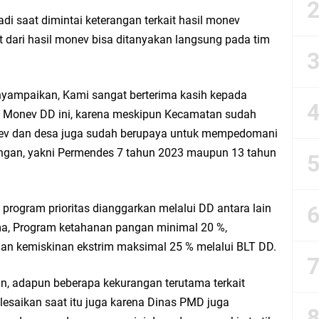
esik Mujid Riduan Sampaikan Doa dan Harapan di Tahun Baru Islam 1448 H
 saat dimintai keterangan terkait hasil monev
t dari hasil monev bisa ditanyakan langsung pada tim
slam 1 Muharram 1448 H: Pesan Hijrah Drs. H. Husnul Aqib, M.M. untuk Negeri
r Doa Awal Tahun Hijriah, Teguhkan Optimisme Menuju Indonesia Emas 2045
nyampaikan, Kami sangat berterima kasih kepada
 Monev DD ini, karena meskipun Kecamatan sudah
abar M. Rizky di Desa Cibitung Wetan: Serap Aspirasi Petani dan Warga
ev dan desa juga sudah berupaya untuk mempedomani
ngan, yakni Permendes 7 tahun 2023 maupun 13 tahun
IGMA: Advokat dan LBH Perkuat Soliditas di Jakarta
urkan PMT: Cegah Stunting, Perkuat Gizi Balita dan Ibu Hamil Narasi
program prioritas dianggarkan melalui DD antara lain
, Program ketahanan pangan minimal 20 %,
rong Kemandirian UMKM, LAZISNU Kedamean Bantu Kembangkan Warung Bu Wi
an kemiskinan ekstrim maksimal 25 % melalui BLT DD.
k Perkuat Ekonomi Lewat Pemanfaatan Gedung C Islamic Center
n, adapun beberapa kekurangan terutama terkait
esaikan saat itu juga karena Dinas PMD juga
Launching Komunitas Gowes dan Pasar Ahad Jajanan Jadul di Ecopark Randuag