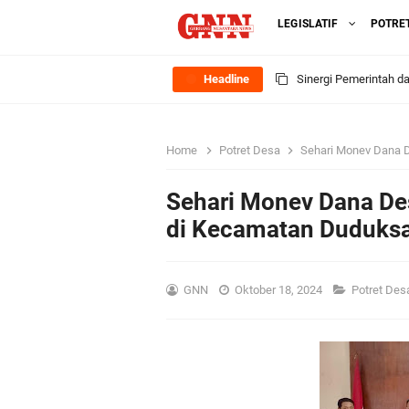
LEGISLATIF
POTRE
Headline
Sinergi Pemerintah 
Ekonomi Lokal
Home
Potret Desa
Sehari Monev Dana De
FOZ Jawa Timur Mant
Sehari Monev Dana De
BerdampakNarasi
di Kecamatan Duduks
Media Peduli Bangsa 
GNN
Oktober 18, 2024
Potret De
Tasyakuran Desa Dap
Bupati Gresik Cup 202