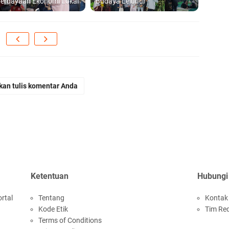
erdayaan Ekonomi Lokal
Budaya Leluhur
kan tulis komentar Anda
Ketentuan
Hubungi
rtal
Tentang
Kontak
Kode Etik
Tim Re
Terms of Conditions