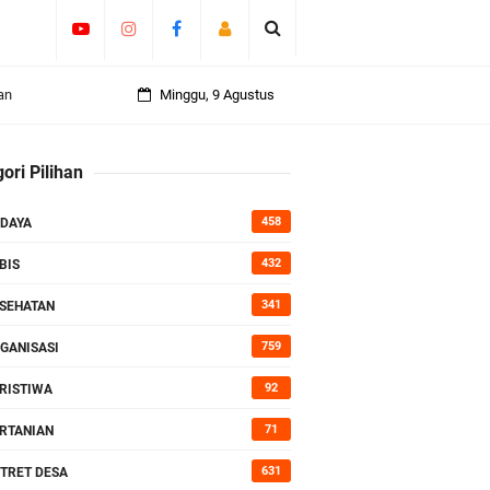
an
Minggu, 9 Agustus
ori Pilihan
rasi
458
DAYA
432
BIS
341
SEHATAN
759
GANISASI
92
RISTIWA
71
RTANIAN
631
TRET DESA