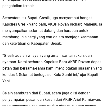
pengabdian terbaik.
Jakarta
Pemdes Cibanteng Salurkan PMT: Cegah Stunting, Perkuat Gizi Balita
Sementara itu, Bupati Gresik juga menyambut hangat
Kapolres Gresik yang baru, AKBP Rovan Richard Mahenu. Ia
dan Ibu Hamil Narasi
menyampaikan selamat datang dan harapan untuk
membangun sinergi yang erat dalam menjaga keamanan
Zakat Produktif Dorong Kemandirian UMKM, LAZISNU Kedamean Bantu
dan ketertiban di Kabupaten Gresik.
Kembangkan Warung Bu Wiwik
“Gresik adalah wilayah yang aman, santai, rukun, dan
Karang Taruna Gresik Perkuat Ekonomi Lewat Pemanfaatan Gedung C
nyaman. Kami berharap Kapolres Baru AKBP Rovam dapat
Islamic Center
betah dan bersama-sama kami menciptakan suasana yang
kondusif. Selamat bertugas di Kota Santri ini,” ujar Bupati
Nila Yani Apresiasi Launching Komunitas Gowes dan Pasar Ahad
Yani.
Jajanan Jadul di Ecopark Randuagung
Selain sambutan dari Bupati, acara juga diisi dengan
Takmir Masjid KH Robbach Ma’sum Gelar Penyembelihan Hewan
penyampaian pesan dan kesan dari AKBP Arief Kurniawan,
yang menyampaikan rasa syukur atas dukungan semua