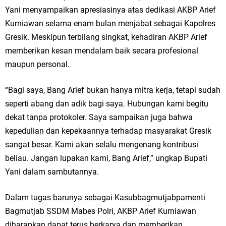
Ketua DPD Golkar Gresik Wongso Negoro Sambut Tahun Baru Islam
Yani menyampaikan apresiasinya atas dedikasi AKBP Arief
Kurniawan selama enam bulan menjabat sebagai Kapolres
1448 H dengan Doa Kedamaian
Gresik. Meskipun terbilang singkat, kehadiran AKBP Arief
memberikan kesan mendalam baik secara profesional
Wakil Ketua DPRD Gresik Mujid Riduan Sampaikan Doa dan Harapan di
maupun personal.
Tahun Baru Islam 1448 H
“Bagi saya, Bang Arief bukan hanya mitra kerja, tetapi sudah
Selamat Tahun Baru Islam 1 Muharram 1448 H: Pesan Hijrah Drs. H.
seperti abang dan adik bagi saya. Hubungan kami begitu
Husnul Aqib, M.M. untuk Negeri
dekat tanpa protokoler. Saya sampaikan juga bahwa
kepedulian dan kepekaannya terhadap masyarakat Gresik
PDUF MUI Jatim Gelar Doa Awal Tahun Hijriah, Teguhkan Optimisme
sangat besar. Kami akan selalu mengenang kontribusi
Menuju Indonesia Emas 2045
beliau. Jangan lupakan kami, Bang Arief,” ungkap Bupati
Yani dalam sambutannya.
Reses Anggota DPRD Jabar M. Rizky di Desa Cibitung Wetan: Serap
Dalam tugas barunya sebagai Kasubbagmutjabpamenti
Aspirasi Petani dan Warga
Bagmutjab SSDM Mabes Polri, AKBP Arief Kurniawan
Hari Jadi Pertama PHIGMA: Advokat dan LBH Perkuat Soliditas di
diharapkan dapat terus berkarya dan memberikan