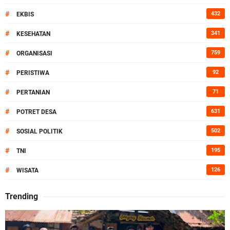
#
432
EKBIS
#
341
KESEHATAN
#
759
ORGANISASI
#
92
PERISTIWA
#
71
PERTANIAN
#
631
POTRET DESA
#
502
SOSIAL POLITIK
#
195
TNI
#
126
WISATA
Trending