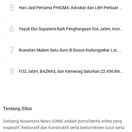
Hari Jadi Pertama PHIGMA: Advokat dan LBH Perkuat Soliditas di Jakarta
Yayuk Eko Supatemi Raih Penghargaan IGA Jatim, Inovasi Wayang Kulit untuk Anak Berkebutuhan Khusus
Ruwatan Malam Satu Suro di Dusun Kedungsekar Lor, Tradisi Luhur yang Terus Istiqomah
FOZ Jatim, BAZNAS, dan Kemenag Salurkan 22.456 Bingkisan Lebaran Yatim Serentak di Berbagai Daerah di Jawa Timur
Tentang Situs
Gerbang Nusantara News (GNN) adalah portal berita online yang
Inspiratif, Restoratif dan Konstruktif serta berkomitmen turut serta