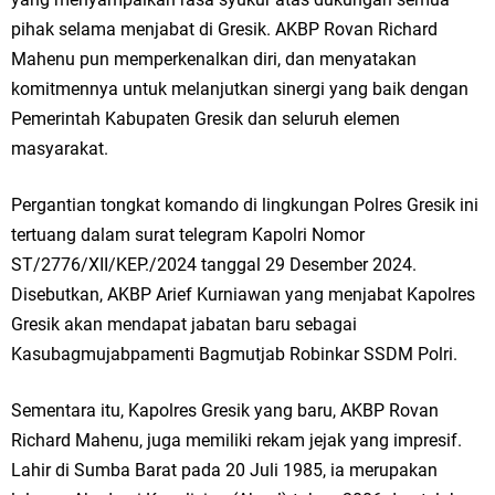
Qurban dari Bupati & Kepala DPMPTSP Gresik
pihak selama menjabat di Gresik. AKBP Rovan Richard
DPC PDI Perjuangan Gresik Tebar Berkah Idul Adha, Bagikan Daging
Mahenu pun memperkenalkan diri, dan menyatakan
komitmennya untuk melanjutkan sinergi yang baik dengan
Kurban untuk Ratusan Warga
Pemerintah Kabupaten Gresik dan seluruh elemen
Ponpes Himmatul Khoiriyah Gelar Penyembelihan Hewan Qurban dari
masyarakat.
Keluarga Besar dr. Titin Ekowati RS Wates Husada Balongpanggang
Pergantian tongkat komando di lingkungan Polres Gresik ini
tertuang dalam surat telegram Kapolri Nomor
RT 03 RW 01 Patra Raya Rosewood Cerme Gresik Berbenah dan
ST/2776/XII/KEP./2024 tanggal 29 Desember 2024.
Bersolek, Siap Meriahkan HUT Ke 81 RI
Disebutkan, AKBP Arief Kurniawan yang menjabat Kapolres
Gresik akan mendapat jabatan baru sebagai
Sabtu, 8 Agustus
Kasubagmujabpamenti Bagmutjab Robinkar SSDM Polri.
Sementara itu, Kapolres Gresik yang baru, AKBP Rovan
Richard Mahenu, juga memiliki rekam jejak yang impresif.
Lahir di Sumba Barat pada 20 Juli 1985, ia merupakan