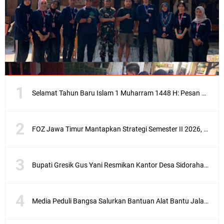
Selamat Tahun Baru Islam 1 Muharram 1448 H: Pesan Hijrah Drs. H. Husnul Aqib, M.M. untuk Negeri
FOZ Jawa Timur Mantapkan Strategi Semester II 2026, Fokus pada Penguatan SDM Amil dan Kolaborasi BerdampakNarasi
Bupati Gresik Gus Yani Resmikan Kantor Desa Sidoraharjo: Simbol Komitmen Pelayanan Publik dan Kepedulian Sosial
Media Peduli Bangsa Salurkan Bantuan Alat Bantu Jalan untuk Lansia