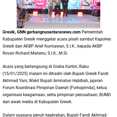
Merawat Alam, Menyelamatkan Bumi
Tumpeng Nasi Krawu Pecahkan Rekor MURI, KWGe Angkat Kuliner
Gresik ke Panggung Dunia
Gresik, GNN gerbangnusantaranews.com
Pemerintah
FOZ Jatim, BAZNAS, dan Kemenag Salurkan 22.456 Bingkisan Lebaran
Kabupaten Gresik menggelar acara pisah sambut Kapolres
Yatim Serentak di Berbagai Daerah di Jawa Timur
Gresik dari AKBP Arief Kurniawan, S.I.K., kepada AKBP
Rovan Richard Mahenu, S.I.K., M.Si.
Bupati Gresik Gus Yani Resmikan Kantor Desa Sidoraharjo: Simbol
Acara yang berlangsung di Graha Kartini, Rabu
Komitmen Pelayanan Publik dan Kepedulian Sosial
(15/01/2025) malam ini dihadiri oleh Bupati Gresik Fandi
Optik Merlin Donasikan Rp10,36 Juta, Perkuat Keberlanjutan Program
Akhmad Yani, Wakil Bupati Aminatun Habibah, jajaran
Forum Koordinasi Pimpinan Daerah (Forkopimda), ketua
JKNN
organisasi keagamaan, serta pimpinan perusahaan, BUMD
Ruwatan Malam Satu Suro di Dusun Kedungsekar Lor, Tradisi Luhur
dan awak media di Kabupaten Gresik.
yang Terus Istiqomah
Dalam suasana penuh keakraban, Bupati Fandi Akhmad