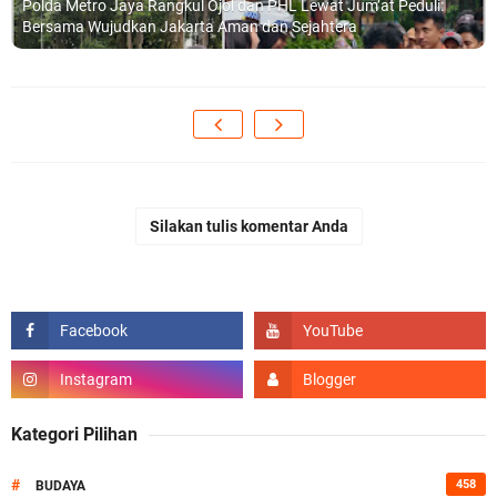
Polda Metro Jaya Rangkul Ojol dan PHL Lewat Jum’at Peduli:
Bersama Wujudkan Jakarta Aman dan Sejahtera
Silakan tulis komentar Anda
Kategori Pilihan
#
458
BUDAYA