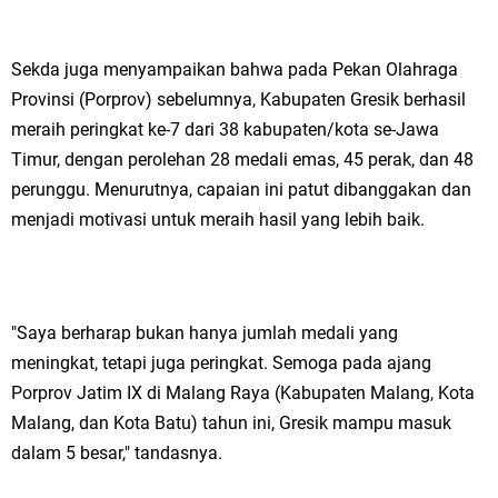
Qurban dari Bupati & Kepala DPMPTSP Gresik
DPC PDI Perjuangan Gresik Tebar Berkah Idul Adha, Bagikan Daging
Sekda juga menyampaikan bahwa pada Pekan Olahraga
Kurban untuk Ratusan Warga
Provinsi (Porprov) sebelumnya, Kabupaten Gresik berhasil
meraih peringkat ke-7 dari 38 kabupaten/kota se-Jawa
Ponpes Himmatul Khoiriyah Gelar Penyembelihan Hewan Qurban dari
Timur, dengan perolehan 28 medali emas, 45 perak, dan 48
perunggu. Menurutnya, capaian ini patut dibanggakan dan
Keluarga Besar dr. Titin Ekowati RS Wates Husada Balongpanggang
menjadi motivasi untuk meraih hasil yang lebih baik.
RT 03 RW 01 Patra Raya Rosewood Cerme Gresik Berbenah dan
Bersolek, Siap Meriahkan HUT Ke 81 RI
Minggu, 9 Agustus
"Saya berharap bukan hanya jumlah medali yang
meningkat, tetapi juga peringkat. Semoga pada ajang
Porprov Jatim IX di Malang Raya (Kabupaten Malang, Kota
Malang, dan Kota Batu) tahun ini, Gresik mampu masuk
dalam 5 besar," tandasnya.