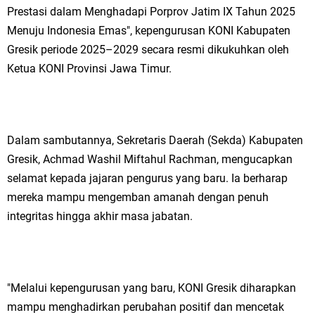
Prestasi dalam Menghadapi Porprov Jatim IX Tahun 2025
Ketua DPD Golkar Gresik Wongso Negoro Sambut Tahun Baru Islam
Menuju Indonesia Emas", kepengurusan KONI Kabupaten
1448 H dengan Doa Kedamaian
Gresik periode 2025–2029 secara resmi dikukuhkan oleh
Ketua KONI Provinsi Jawa Timur.
Wakil Ketua DPRD Gresik Mujid Riduan Sampaikan Doa dan Harapan di
Tahun Baru Islam 1448 H
Selamat Tahun Baru Islam 1 Muharram 1448 H: Pesan Hijrah Drs. H.
Dalam sambutannya, Sekretaris Daerah (Sekda) Kabupaten
Gresik, Achmad Washil Miftahul Rachman, mengucapkan
Husnul Aqib, M.M. untuk Negeri
selamat kepada jajaran pengurus yang baru. Ia berharap
PDUF MUI Jatim Gelar Doa Awal Tahun Hijriah, Teguhkan Optimisme
mereka mampu mengemban amanah dengan penuh
integritas hingga akhir masa jabatan.
Menuju Indonesia Emas 2045
Reses Anggota DPRD Jabar M. Rizky di Desa Cibitung Wetan: Serap
Aspirasi Petani dan Warga
"Melalui kepengurusan yang baru, KONI Gresik diharapkan
mampu menghadirkan perubahan positif dan mencetak
Hari Jadi Pertama PHIGMA: Advokat dan LBH Perkuat Soliditas di