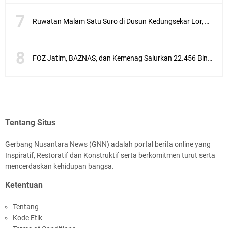
Ruwatan Malam Satu Suro di Dusun Kedungsekar Lor, Tradisi Luhur yang Terus Istiqomah
FOZ Jatim, BAZNAS, dan Kemenag Salurkan 22.456 Bingkisan Lebaran Yatim Serentak di Berbagai Daerah di Jawa Timur
Tentang Situs
Gerbang Nusantara News (GNN) adalah portal berita online yang
Inspiratif, Restoratif dan Konstruktif serta berkomitmen turut serta
mencerdaskan kehidupan bangsa.
Ketentuan
Tentang
Kode Etik