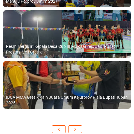
Menuju Porprov Jatim 2027
Resmi Bergulir: Kepala Desa Cup III Mojosarirejo Jadi Pusat
Prestasi Voli Gresik
IBCA MMA Gresik Raih Juara Umum Kejurprov Piala Bupati Tuban
2025