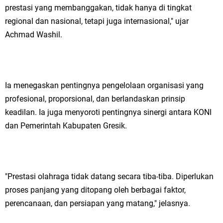
prestasi yang membanggakan, tidak hanya di tingkat
Jakarta
regional dan nasional, tetapi juga internasional," ujar
Achmad Washil.
Pemdes Cibanteng Salurkan PMT: Cegah Stunting, Perkuat Gizi Balita
dan Ibu Hamil Narasi
Zakat Produktif Dorong Kemandirian UMKM, LAZISNU Kedamean Bantu
Ia menegaskan pentingnya pengelolaan organisasi yang
profesional, proporsional, dan berlandaskan prinsip
Kembangkan Warung Bu Wiwik
keadilan. Ia juga menyoroti pentingnya sinergi antara KONI
Karang Taruna Gresik Perkuat Ekonomi Lewat Pemanfaatan Gedung C
dan Pemerintah Kabupaten Gresik.
Islamic Center
Nila Yani Apresiasi Launching Komunitas Gowes dan Pasar Ahad
"Prestasi olahraga tidak datang secara tiba-tiba. Diperlukan
Jajanan Jadul di Ecopark Randuagung
proses panjang yang ditopang oleh berbagai faktor,
perencanaan, dan persiapan yang matang," jelasnya.
Takmir Masjid KH Robbach Ma’sum Gelar Penyembelihan Hewan