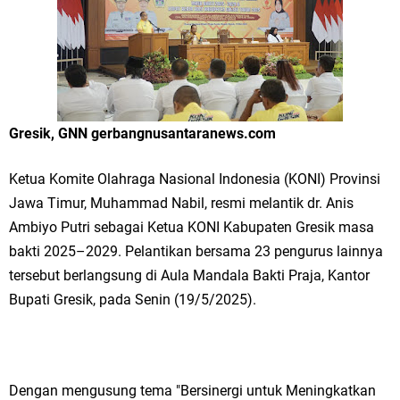
Merawat Alam, Menyelamatkan Bumi
Tumpeng Nasi Krawu Pecahkan Rekor MURI, KWGe Angkat Kuliner
Gresik ke Panggung Dunia
FOZ Jatim, BAZNAS, dan Kemenag Salurkan 22.456 Bingkisan Lebaran
Gresik, GNN gerbangnusantaranews.com
Yatim Serentak di Berbagai Daerah di Jawa Timur
Ketua Komite Olahraga Nasional Indonesia (KONI) Provinsi
Bupati Gresik Gus Yani Resmikan Kantor Desa Sidoraharjo: Simbol
Jawa Timur, Muhammad Nabil, resmi melantik dr. Anis
Ambiyo Putri sebagai Ketua KONI Kabupaten Gresik masa
Komitmen Pelayanan Publik dan Kepedulian Sosial
bakti 2025–2029. Pelantikan bersama 23 pengurus lainnya
Optik Merlin Donasikan Rp10,36 Juta, Perkuat Keberlanjutan Program
tersebut berlangsung di Aula Mandala Bakti Praja, Kantor
Bupati Gresik, pada Senin (19/5/2025).
JKNN
Ruwatan Malam Satu Suro di Dusun Kedungsekar Lor, Tradisi Luhur
yang Terus Istiqomah
Dengan mengusung tema "Bersinergi untuk Meningkatkan