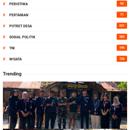
#
92
PERISTIWA
#
71
PERTANIAN
#
631
POTRET DESA
#
502
SOSIAL POLITIK
#
195
TNI
#
126
WISATA
Trending