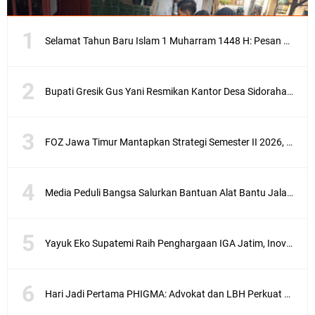
Selamat Tahun Baru Islam 1 Muharram 1448 H: Pesan Hijrah Drs. H. Husnul Aqib, M.M. untuk Negeri
Bupati Gresik Gus Yani Resmikan Kantor Desa Sidoraharjo: Simbol Komitmen Pelayanan Publik dan Kepedulian Sosial
FOZ Jawa Timur Mantapkan Strategi Semester II 2026, Fokus pada Penguatan SDM Amil dan Kolaborasi BerdampakNarasi
Media Peduli Bangsa Salurkan Bantuan Alat Bantu Jalan untuk Lansia
Yayuk Eko Supatemi Raih Penghargaan IGA Jatim, Inovasi Wayang Kulit untuk Anak Berkebutuhan Khusus
Hari Jadi Pertama PHIGMA: Advokat dan LBH Perkuat Soliditas di Jakarta