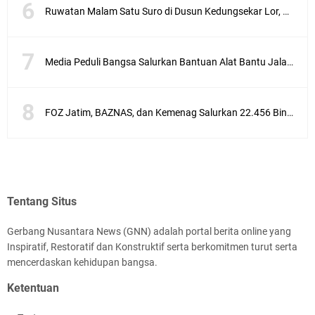
Ruwatan Malam Satu Suro di Dusun Kedungsekar Lor, Tradisi Luhur yang Terus Istiqomah
Media Peduli Bangsa Salurkan Bantuan Alat Bantu Jalan untuk Lansia
FOZ Jatim, BAZNAS, dan Kemenag Salurkan 22.456 Bingkisan Lebaran Yatim Serentak di Berbagai Daerah di Jawa Timur
Tentang Situs
Gerbang Nusantara News (GNN) adalah portal berita online yang
Inspiratif, Restoratif dan Konstruktif serta berkomitmen turut serta
mencerdaskan kehidupan bangsa.
Ketentuan