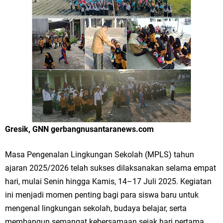
Merawat Alam, Menyelamatkan Bumi
Tumpeng Nasi Krawu Pecahkan Rekor MURI, KWGe Angkat Kuliner
Gresik ke Panggung Dunia
FOZ Jatim, BAZNAS, dan Kemenag Salurkan 22.456 Bingkisan Lebaran
Yatim Serentak di Berbagai Daerah di Jawa Timur
Bupati Gresik Gus Yani Resmikan Kantor Desa Sidoraharjo: Simbol
Komitmen Pelayanan Publik dan Kepedulian Sosial
Gresik, GNN gerbangnusantaranews.com
Optik Merlin Donasikan Rp10,36 Juta, Perkuat Keberlanjutan Program
Masa Pengenalan Lingkungan Sekolah (MPLS) tahun
ajaran 2025/2026 telah sukses dilaksanakan selama empat
JKNN
hari, mulai Senin hingga Kamis, 14–17 Juli 2025. Kegiatan
Ruwatan Malam Satu Suro di Dusun Kedungsekar Lor, Tradisi Luhur
ini menjadi momen penting bagi para siswa baru untuk
mengenal lingkungan sekolah, budaya belajar, serta
yang Terus Istiqomah
membangun semangat kebersamaan sejak hari pertama.