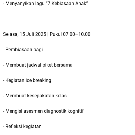
- Menyanyikan lagu “7 Kebiasaan Anak”
Jakarta
Pemdes Cibanteng Salurkan PMT: Cegah Stunting, Perkuat Gizi Balita
Selasa, 15 Juli 2025 | Pukul 07.00–10.00
dan Ibu Hamil Narasi
Zakat Produktif Dorong Kemandirian UMKM, LAZISNU Kedamean Bantu
- Pembiasaan pagi
Kembangkan Warung Bu Wiwik
- Membuat jadwal piket bersama
Karang Taruna Gresik Perkuat Ekonomi Lewat Pemanfaatan Gedung C
- Kegiatan ice breaking
Islamic Center
- Membuat kesepakatan kelas
Nila Yani Apresiasi Launching Komunitas Gowes dan Pasar Ahad
Jajanan Jadul di Ecopark Randuagung
- Mengisi asesmen diagnostik kognitif
Takmir Masjid KH Robbach Ma’sum Gelar Penyembelihan Hewan
- Refleksi kegiatan