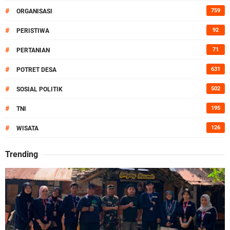
#
759
ORGANISASI
#
92
PERISTIWA
#
71
PERTANIAN
#
631
POTRET DESA
#
502
SOSIAL POLITIK
#
195
TNI
#
126
WISATA
Trending