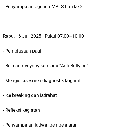
Qurban dari Bupati & Kepala DPMPTSP Gresik
- Penyampaian agenda MPLS hari ke-3
DPC PDI Perjuangan Gresik Tebar Berkah Idul Adha, Bagikan Daging
Kurban untuk Ratusan Warga
Rabu, 16 Juli 2025 | Pukul 07.00–10.00
Ponpes Himmatul Khoiriyah Gelar Penyembelihan Hewan Qurban dari
Keluarga Besar dr. Titin Ekowati RS Wates Husada Balongpanggang
- Pembiasaan pagi
RT 03 RW 01 Patra Raya Rosewood Cerme Gresik Berbenah dan
- Belajar menyanyikan lagu “Anti Bullying”
Bersolek, Siap Meriahkan HUT Ke 81 RI
- Mengisi asesmen diagnostik kognitif
Jumat, 7 Agustus
- Ice breaking dan istirahat
- Refleksi kegiatan
- Penyampaian jadwal pembelajaran