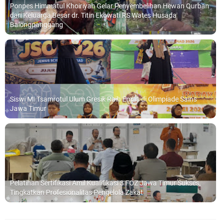
Ponpes Himmatul Khoiriyah Gelar Penyembelihan Hewan Qurban
dari Keluarga Besar dr. Titin Ekowati RS Wates Husada
Balongpanggang
Siswi MI Tsamrotul Ulum Gresik Raih Emas di Olimpiade Sains
Jawa Timur
Pelatihan Sertifikasi Amil Kualifikasi 3 FOZ Jawa Timur Sukses,
Tingkatkan Profesionalitas Pengelola Zakat