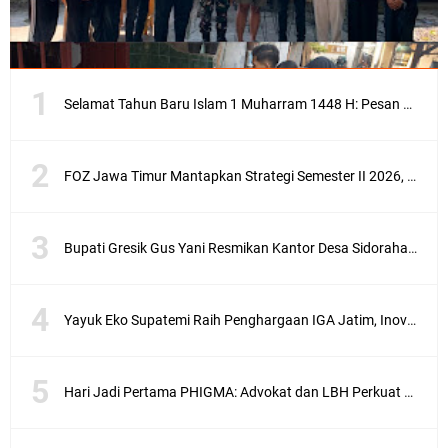
Selamat Tahun Baru Islam 1 Muharram 1448 H: Pesan Hijrah Drs. H. Husnul Aqib, M.M. untuk Negeri
FOZ Jawa Timur Mantapkan Strategi Semester II 2026, Fokus pada Penguatan SDM Amil dan Kolaborasi BerdampakNarasi
Bupati Gresik Gus Yani Resmikan Kantor Desa Sidoraharjo: Simbol Komitmen Pelayanan Publik dan Kepedulian Sosial
Yayuk Eko Supatemi Raih Penghargaan IGA Jatim, Inovasi Wayang Kulit untuk Anak Berkebutuhan Khusus
Hari Jadi Pertama PHIGMA: Advokat dan LBH Perkuat Soliditas di Jakarta