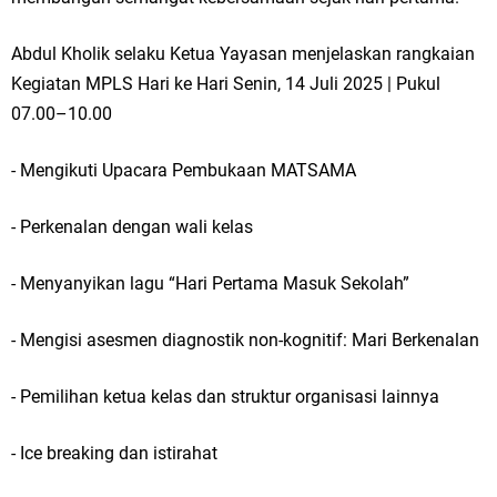
Ketua DPD Golkar Gresik Wongso Negoro Sambut Tahun Baru Islam
Abdul Kholik selaku Ketua Yayasan menjelaskan rangkaian
1448 H dengan Doa Kedamaian
Kegiatan MPLS Hari ke Hari Senin, 14 Juli 2025 | Pukul
Wakil Ketua DPRD Gresik Mujid Riduan Sampaikan Doa dan Harapan di
07.00–10.00
Tahun Baru Islam 1448 H
- Mengikuti Upacara Pembukaan MATSAMA
Selamat Tahun Baru Islam 1 Muharram 1448 H: Pesan Hijrah Drs. H.
- Perkenalan dengan wali kelas
Husnul Aqib, M.M. untuk Negeri
- Menyanyikan lagu “Hari Pertama Masuk Sekolah”
PDUF MUI Jatim Gelar Doa Awal Tahun Hijriah, Teguhkan Optimisme
- Mengisi asesmen diagnostik non-kognitif: Mari Berkenalan
Menuju Indonesia Emas 2045
Reses Anggota DPRD Jabar M. Rizky di Desa Cibitung Wetan: Serap
- Pemilihan ketua kelas dan struktur organisasi lainnya
Aspirasi Petani dan Warga
- Ice breaking dan istirahat
Hari Jadi Pertama PHIGMA: Advokat dan LBH Perkuat Soliditas di