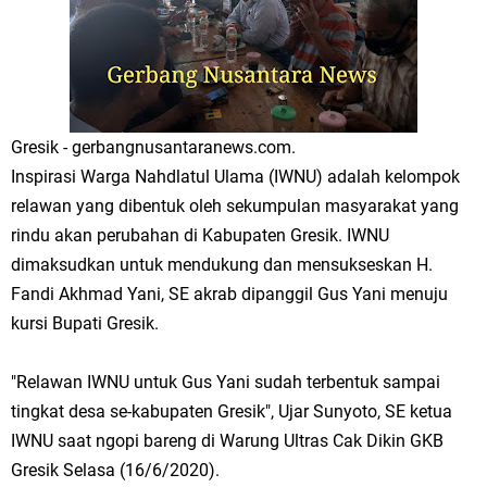
Merawat Alam, Menyelamatkan Bumi
Tumpeng Nasi Krawu Pecahkan Rekor MURI, KWGe Angkat Kuliner
Gresik ke Panggung Dunia
FOZ Jatim, BAZNAS, dan Kemenag Salurkan 22.456 Bingkisan Lebaran
Gresik - gerbangnusantaranews.com.
Inspirasi Warga Nahdlatul Ulama (IWNU) adalah kelompok
Yatim Serentak di Berbagai Daerah di Jawa Timur
relawan yang dibentuk oleh sekumpulan masyarakat yang
Bupati Gresik Gus Yani Resmikan Kantor Desa Sidoraharjo: Simbol
rindu akan perubahan di Kabupaten Gresik. IWNU
dimaksudkan untuk mendukung dan mensukseskan H.
Komitmen Pelayanan Publik dan Kepedulian Sosial
Fandi Akhmad Yani, SE akrab dipanggil Gus Yani menuju
kursi Bupati Gresik.
Optik Merlin Donasikan Rp10,36 Juta, Perkuat Keberlanjutan Program
JKNN
"Relawan IWNU untuk Gus Yani sudah terbentuk sampai
tingkat desa se-kabupaten Gresik", Ujar Sunyoto, SE ketua
Ruwatan Malam Satu Suro di Dusun Kedungsekar Lor, Tradisi Luhur
IWNU saat ngopi bareng di Warung Ultras Cak Dikin GKB
yang Terus Istiqomah
Gresik Selasa (16/6/2020).