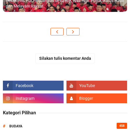
Bekali PAC PDI Perjuangan se-Gresik, Nila Yani: Politik Harus Hadir
dan Melayani Rakyat
Silakan tulis komentar Anda
Kategori Pilihan
#
458
BUDAYA