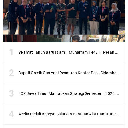
Selamat Tahun Baru Islam 1 Muharram 1448 H: Pesan Hijrah Drs. H. Husnul Aqib, M.M. untuk Negeri
Bupati Gresik Gus Yani Resmikan Kantor Desa Sidoraharjo: Simbol Komitmen Pelayanan Publik dan Kepedulian Sosial
FOZ Jawa Timur Mantapkan Strategi Semester II 2026, Fokus pada Penguatan SDM Amil dan Kolaborasi BerdampakNarasi
Media Peduli Bangsa Salurkan Bantuan Alat Bantu Jalan untuk Lansia