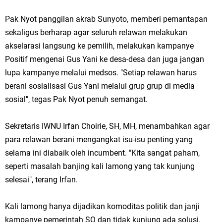
Ketua DPD Golkar Gresik Wongso Negoro Sambut Tahun Baru Islam
Pak Nyot panggilan akrab Sunyoto, memberi pemantapan
1448 H dengan Doa Kedamaian
sekaligus berharap agar seluruh relawan melakukan
akselarasi langsung ke pemilih, melakukan kampanye
Wakil Ketua DPRD Gresik Mujid Riduan Sampaikan Doa dan Harapan di
Positif mengenai Gus Yani ke desa-desa dan juga jangan
Tahun Baru Islam 1448 H
lupa kampanye melalui medsos. "Setiap relawan harus
berani sosialisasi Gus Yani melalui grup grup di media
Selamat Tahun Baru Islam 1 Muharram 1448 H: Pesan Hijrah Drs. H.
sosial", tegas Pak Nyot penuh semangat.
Husnul Aqib, M.M. untuk Negeri
Sekretaris IWNU Irfan Choirie, SH, MH, menambahkan agar
PDUF MUI Jatim Gelar Doa Awal Tahun Hijriah, Teguhkan Optimisme
para relawan berani mengangkat isu-isu penting yang
selama ini diabaik oleh incumbent. "Kita sangat paham,
Menuju Indonesia Emas 2045
seperti masalah banjing kali lamong yang tak kunjung
Reses Anggota DPRD Jabar M. Rizky di Desa Cibitung Wetan: Serap
selesai", terang Irfan.
Aspirasi Petani dan Warga
Kali lamong hanya dijadikan komoditas politik dan janji
Hari Jadi Pertama PHIGMA: Advokat dan LBH Perkuat Soliditas di
kampanye pemerintah SQ dan tidak kunjung ada solusi.