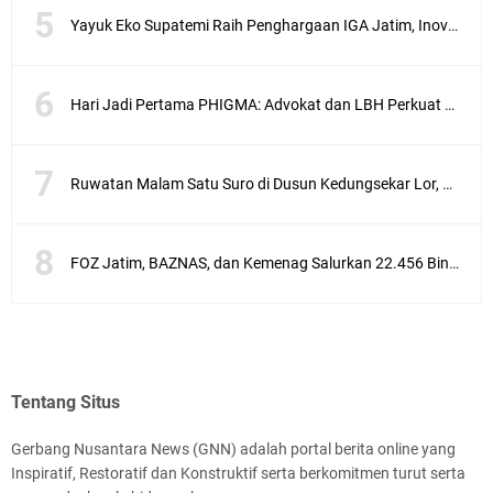
Yayuk Eko Supatemi Raih Penghargaan IGA Jatim, Inovasi Wayang Kulit untuk Anak Berkebutuhan Khusus
Hari Jadi Pertama PHIGMA: Advokat dan LBH Perkuat Soliditas di Jakarta
Ruwatan Malam Satu Suro di Dusun Kedungsekar Lor, Tradisi Luhur yang Terus Istiqomah
FOZ Jatim, BAZNAS, dan Kemenag Salurkan 22.456 Bingkisan Lebaran Yatim Serentak di Berbagai Daerah di Jawa Timur
Tentang Situs
Gerbang Nusantara News (GNN) adalah portal berita online yang
Inspiratif, Restoratif dan Konstruktif serta berkomitmen turut serta