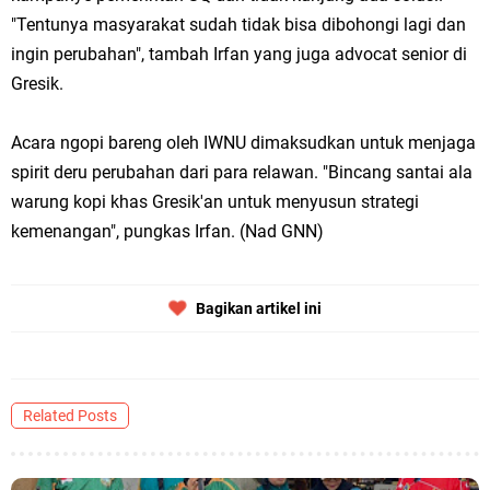
"Tentunya masyarakat sudah tidak bisa dibohongi lagi dan
Jakarta
ingin perubahan", tambah Irfan yang juga advocat senior di
Pemdes Cibanteng Salurkan PMT: Cegah Stunting, Perkuat Gizi Balita
Gresik.
dan Ibu Hamil Narasi
Acara ngopi bareng oleh IWNU dimaksudkan untuk menjaga
spirit deru perubahan dari para relawan. "Bincang santai ala
Zakat Produktif Dorong Kemandirian UMKM, LAZISNU Kedamean Bantu
warung kopi khas Gresik'an untuk menyusun strategi
Kembangkan Warung Bu Wiwik
kemenangan", pungkas Irfan. (Nad GNN)
Karang Taruna Gresik Perkuat Ekonomi Lewat Pemanfaatan Gedung C
Bagikan artikel ini
Islamic Center
Nila Yani Apresiasi Launching Komunitas Gowes dan Pasar Ahad
Jajanan Jadul di Ecopark Randuagung
Related Posts
Takmir Masjid KH Robbach Ma’sum Gelar Penyembelihan Hewan