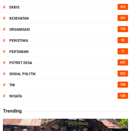
#
432
EKBIS
#
341
KESEHATAN
#
759
ORGANISASI
#
92
PERISTIWA
#
71
PERTANIAN
#
631
POTRET DESA
#
502
SOSIAL POLITIK
#
195
TNI
#
126
WISATA
Trending