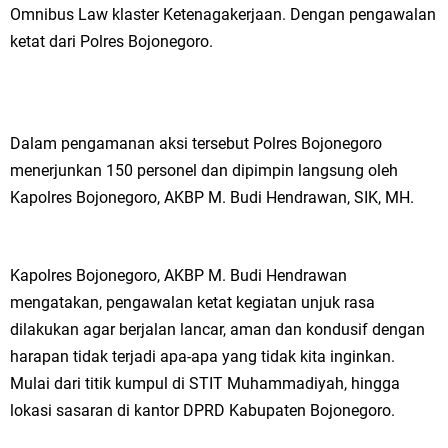
Omnibus Law klaster Ketenagakerjaan. Dengan pengawalan
Wakil Ketua DPRD Gresik Mujid Riduan Sampaikan Doa dan Harapan di
ketat dari Polres Bojonegoro.
Tahun Baru Islam 1448 H
Selamat Tahun Baru Islam 1 Muharram 1448 H: Pesan Hijrah Drs. H.
Husnul Aqib, M.M. untuk Negeri
Dalam pengamanan aksi tersebut Polres Bojonegoro
menerjunkan 150 personel dan dipimpin langsung oleh
PDUF MUI Jatim Gelar Doa Awal Tahun Hijriah, Teguhkan Optimisme
Kapolres Bojonegoro, AKBP M. Budi Hendrawan, SIK, MH.
Menuju Indonesia Emas 2045
Reses Anggota DPRD Jabar M. Rizky di Desa Cibitung Wetan: Serap
Kapolres Bojonegoro, AKBP M. Budi Hendrawan
mengatakan, pengawalan ketat kegiatan unjuk rasa
Aspirasi Petani dan Warga
dilakukan agar berjalan lancar, aman dan kondusif dengan
Hari Jadi Pertama PHIGMA: Advokat dan LBH Perkuat Soliditas di
harapan tidak terjadi apa-apa yang tidak kita inginkan.
Mulai dari titik kumpul di STIT Muhammadiyah, hingga
Jakarta
lokasi sasaran di kantor DPRD Kabupaten Bojonegoro.
Pemdes Cibanteng Salurkan PMT: Cegah Stunting, Perkuat Gizi Balita