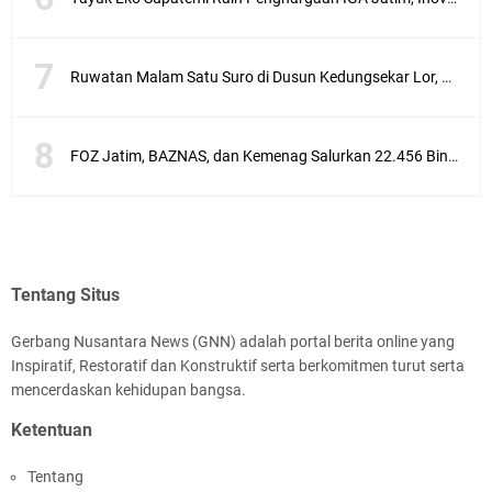
Ruwatan Malam Satu Suro di Dusun Kedungsekar Lor, Tradisi Luhur yang Terus Istiqomah
FOZ Jatim, BAZNAS, dan Kemenag Salurkan 22.456 Bingkisan Lebaran Yatim Serentak di Berbagai Daerah di Jawa Timur
Tentang Situs
Gerbang Nusantara News (GNN) adalah portal berita online yang
Inspiratif, Restoratif dan Konstruktif serta berkomitmen turut serta
mencerdaskan kehidupan bangsa.
Ketentuan
Tentang