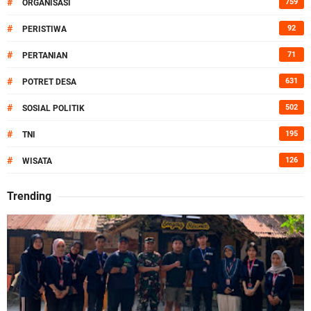
#
759
ORGANISASI
#
92
PERISTIWA
#
71
PERTANIAN
#
631
POTRET DESA
#
502
SOSIAL POLITIK
#
195
TNI
#
126
WISATA
Trending