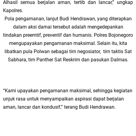
Kurban untuk Ratusan Warga
Alhasil semua berjalan aman, tertib dan lancar,” ungkap
Kapolres.
Ponpes Himmatul Khoiriyah Gelar Penyembelihan Hewan Qurban dari
Pola pengamanan, lanjut Budi Hendrawan, yang diterapkan
Keluarga Besar dr. Titin Ekowati RS Wates Husada Balongpanggang
dalam aksi damai tersebut adalah mengedepankan
tindakan preemtif, preventif dan humanis. Polres Bojonegoro
RT 03 RW 01 Patra Raya Rosewood Cerme Gresik Berbenah dan
mengupayakan pengamanan maksimal. Selain itu, kita
libatkan pula Polwan sebagai tim negosiator, tim taktis Sat
Bersolek, Siap Meriahkan HUT Ke 81 RI
Sabhara, tim Panther Sat Reskrim dan pasukan Dalmas.
Sinergi Pemerintah dan Warga: Komsos Kebungson Dorong Kepedulian
Lingkungan dan Pemberdayaan Ekonomi Lokal
Sabtu, 8 Agustus
“Kami upayakan pengamanan maksimal, sehingga kegiatan
unjuk rasa untuk menyampaikan aspirasi dapat berjalan
aman, lancar dan kondusif,” terang Budi Hendrawan.