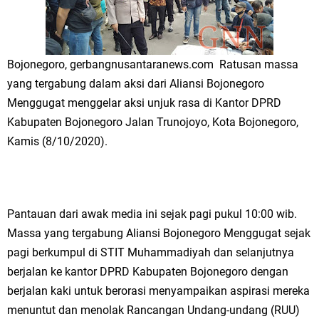
Gresik ke Panggung Dunia
FOZ Jatim, BAZNAS, dan Kemenag Salurkan 22.456 Bingkisan Lebaran
Yatim Serentak di Berbagai Daerah di Jawa Timur
Bojonegoro, gerbangnusantaranews.com Ratusan massa
yang tergabung dalam aksi dari Aliansi Bojonegoro
Bupati Gresik Gus Yani Resmikan Kantor Desa Sidoraharjo: Simbol
Menggugat menggelar aksi unjuk rasa di Kantor DPRD
Komitmen Pelayanan Publik dan Kepedulian Sosial
Kabupaten Bojonegoro Jalan Trunojoyo, Kota Bojonegoro,
Kamis (8/10/2020).
Optik Merlin Donasikan Rp10,36 Juta, Perkuat Keberlanjutan Program
JKNN
Ruwatan Malam Satu Suro di Dusun Kedungsekar Lor, Tradisi Luhur
Pantauan dari awak media ini sejak pagi pukul 10:00 wib.
Massa yang tergabung Aliansi Bojonegoro Menggugat sejak
yang Terus Istiqomah
pagi berkumpul di STIT Muhammadiyah dan selanjutnya
berjalan ke kantor DPRD Kabupaten Bojonegoro dengan
Ketua DPD Golkar Gresik Wongso Negoro Sambut Tahun Baru Islam
berjalan kaki untuk berorasi menyampaikan aspirasi mereka
1448 H dengan Doa Kedamaian
menuntut dan menolak Rancangan Undang-undang (RUU)