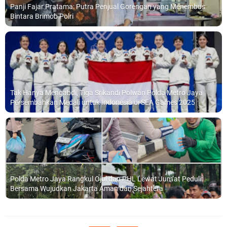
Panji Fajar Pratama: Putra Penjual Gorengan yang Menembus
Bintara Brimob Polri
Tak Hanya Mengabdi, Tiga Srikandi Polwan Polda Metro Jaya
Persembahkan Medali untuk Indonesia di SEA Games 2025
Polda Metro Jaya Rangkul Ojol dan PHL Lewat Jum’at Peduli:
Bersama Wujudkan Jakarta Aman dan Sejahtera