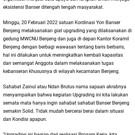
Ketua DPD Golkar Gresik Wongso Negoro Sambut Tahun Baru Islam
eksistensi Banser ditengah tengah masyarakat.
1448 H dengan Doa Kedamaian
Minggu, 20 Februari 2022 satuan Kordinasi Yon Banser
Benjeng melaksanakan giat upgrading yang dilaksanakan di
Wakil Ketua DPRD Gresik Mujid Riduan Sampaikan Doa dan Harapan di
gedung MWCNU Benjeng dan juga di depan Kantor Koramil
Tahun Baru Islam 1448 H
Benjeng dengan berbagi wawasan tentang baris berbaris,
hal ini dilakukan untuk meningkatkan kembali kapasitas
Selamat Tahun Baru Islam 1 Muharram 1448 H: Pesan Hijrah Drs. H.
dan semangat Anggota dalam melaksanakan tugas
Husnul Aqib, M.M. untuk Negeri
kebanseran khususnya di wilayah kecamatan Benjeng.
PDUF MUI Jatim Gelar Doa Awal Tahun Hijriah, Teguhkan Optimisme
Sahabat Zainul atau Ndan Brutus nama sapaan akrabnya
Menuju Indonesia Emas 2045
menyampaikan bahwa kegiatan Upgrading ini kita lakukan
semata mata hanya ingin sahabat sahabat Banser Benjeng
Reses Anggota DPRD Jabar M. Rizky di Desa Cibitung Wetan: Serap
semakin Solid. Tidak mudah bercerai berai dalam situasi
Aspirasi Petani dan Warga
dan Kondisi apapun.
Hari Jadi Pertama PHIGMA: Advokat dan LBH Perkuat Soliditas di
"Upgrading ini bagian dari realisasi Progam Kerja, kita