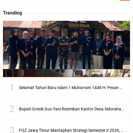
Trending
Selamat Tahun Baru Islam 1 Muharram 1448 H: Pesan Hijrah Drs. H. Husnul Aqib, M.M. untuk Negeri
Bupati Gresik Gus Yani Resmikan Kantor Desa Sidoraharjo: Simbol Komitmen Pelayanan Publik dan Kepedulian Sosial
FOZ Jawa Timur Mantapkan Strategi Semester II 2026, Fokus pada Penguatan SDM Amil dan Kolaborasi BerdampakNarasi