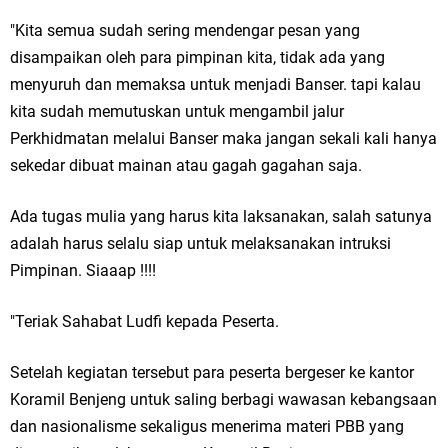
Qurban dari Bupati & Kepala DPMPTSP Gresik
"Kita semua sudah sering mendengar pesan yang
DPC PDI Perjuangan Gresik Tebar Berkah Idul Adha, Bagikan Daging
disampaikan oleh para pimpinan kita, tidak ada yang
menyuruh dan memaksa untuk menjadi Banser. tapi kalau
Kurban untuk Ratusan Warga
kita sudah memutuskan untuk mengambil jalur
Ponpes Himmatul Khoiriyah Gelar Penyembelihan Hewan Qurban dari
Perkhidmatan melalui Banser maka jangan sekali kali hanya
sekedar dibuat mainan atau gagah gagahan saja.
Keluarga Besar dr. Titin Ekowati RS Wates Husada Balongpanggang
RT 03 RW 01 Patra Raya Rosewood Cerme Gresik Berbenah dan
Ada tugas mulia yang harus kita laksanakan, salah satunya
adalah harus selalu siap untuk melaksanakan intruksi
Bersolek, Siap Meriahkan HUT Ke 81 RI
Pimpinan. Siaaap !!!!
Sabtu, 8 Agustus
"Teriak Sahabat Ludfi kepada Peserta.
Setelah kegiatan tersebut para peserta bergeser ke kantor
Koramil Benjeng untuk saling berbagi wawasan kebangsaan
dan nasionalisme sekaligus menerima materi PBB yang