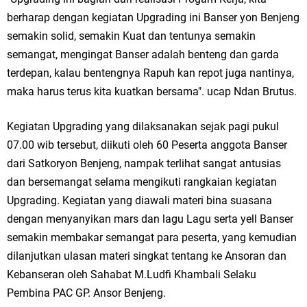
berharap dengan kegiatan Upgrading ini Banser yon Benjeng
Jakarta
semakin solid, semakin Kuat dan tentunya semakin
Pemdes Cibanteng Salurkan PMT: Cegah Stunting, Perkuat Gizi Balita
semangat, mengingat Banser adalah benteng dan garda
terdepan, kalau bentengnya Rapuh kan repot juga nantinya,
dan Ibu Hamil Narasi
maka harus terus kita kuatkan bersama". ucap Ndan Brutus.
Zakat Produktif Dorong Kemandirian UMKM, LAZISNU Kedamean Bantu
Kegiatan Upgrading yang dilaksanakan sejak pagi pukul
Kembangkan Warung Bu Wiwik
07.00 wib tersebut, diikuti oleh 60 Peserta anggota Banser
dari Satkoryon Benjeng, nampak terlihat sangat antusias
Karang Taruna Gresik Perkuat Ekonomi Lewat Pemanfaatan Gedung C
dan bersemangat selama mengikuti rangkaian kegiatan
Islamic Center
Upgrading. Kegiatan yang diawali materi bina suasana
dengan menyanyikan mars dan lagu Lagu serta yell Banser
Nila Yani Apresiasi Launching Komunitas Gowes dan Pasar Ahad
semakin membakar semangat para peserta, yang kemudian
Jajanan Jadul di Ecopark Randuagung
dilanjutkan ulasan materi singkat tentang ke Ansoran dan
Kebanseran oleh Sahabat M.Ludfi Khambali Selaku
Takmir Masjid KH Robbach Ma’sum Gelar Penyembelihan Hewan
Pembina PAC GP. Ansor Benjeng.