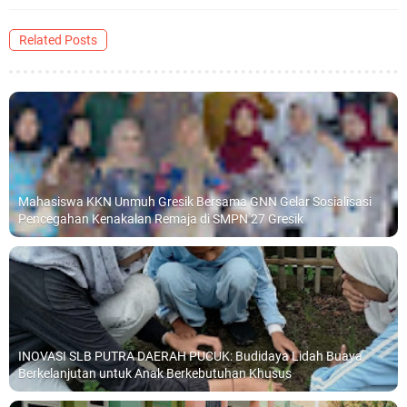
Related Posts
Mahasiswa KKN Unmuh Gresik Bersama GNN Gelar Sosialisasi
Pencegahan Kenakalan Remaja di SMPN 27 Gresik
INOVASI SLB PUTRA DAERAH PUCUK: Budidaya Lidah Buaya
Berkelanjutan untuk Anak Berkebutuhan Khusus