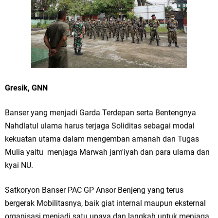
Merawat Alam, Menyelamatkan Bumi
Tumpeng Nasi Krawu Pecahkan Rekor MURI, KWGe Angkat Kuliner
Gresik ke Panggung Dunia
FOZ Jatim, BAZNAS, dan Kemenag Salurkan 22.456 Bingkisan Lebaran
Yatim Serentak di Berbagai Daerah di Jawa Timur
Gresik, GNN
Bupati Gresik Gus Yani Resmikan Kantor Desa Sidoraharjo: Simbol
Banser yang menjadi Garda Terdepan serta Bentengnya
Komitmen Pelayanan Publik dan Kepedulian Sosial
Nahdlatul ulama harus terjaga Soliditas sebagai modal
kekuatan utama dalam mengemban amanah dan Tugas
Optik Merlin Donasikan Rp10,36 Juta, Perkuat Keberlanjutan Program
Mulia yaitu menjaga Marwah jam'iyah dan para ulama dan
JKNN
kyai NU.
Ruwatan Malam Satu Suro di Dusun Kedungsekar Lor, Tradisi Luhur
Satkoryon Banser PAC GP Ansor Benjeng yang terus
bergerak Mobilitasnya, baik giat internal maupun eksternal
yang Terus Istiqomah
organisasi menjadi satu upaya dan langkah untuk menjaga