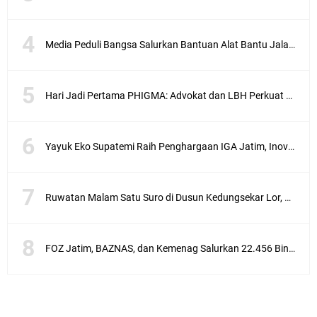
Media Peduli Bangsa Salurkan Bantuan Alat Bantu Jalan untuk Lansia
Hari Jadi Pertama PHIGMA: Advokat dan LBH Perkuat Soliditas di Jakarta
Yayuk Eko Supatemi Raih Penghargaan IGA Jatim, Inovasi Wayang Kulit untuk Anak Berkebutuhan Khusus
Ruwatan Malam Satu Suro di Dusun Kedungsekar Lor, Tradisi Luhur yang Terus Istiqomah
FOZ Jatim, BAZNAS, dan Kemenag Salurkan 22.456 Bingkisan Lebaran Yatim Serentak di Berbagai Daerah di Jawa Timur