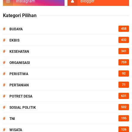
Kategori Pilihan
#
458
BUDAYA
#
432
EKBIS
#
341
KESEHATAN
#
759
ORGANISASI
#
92
PERISTIWA
#
71
PERTANIAN
#
631
POTRET DESA
#
502
SOSIAL POLITIK
#
195
TNI
#
126
WISATA