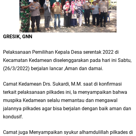
Gresik ke Panggung Dunia
FOZ Jatim, BAZNAS, dan Kemenag Salurkan 22.456 Bingkisan Lebaran
Yatim Serentak di Berbagai Daerah di Jawa Timur
GRESIK, GNN
Bupati Gresik Gus Yani Resmikan Kantor Desa Sidoraharjo: Simbol
Komitmen Pelayanan Publik dan Kepedulian Sosial
Pelaksanaan Pemilihan Kepala Desa serentak 2022 di
Kecamatan Kedamean diselenggarakan pada hari ini Sabtu,
Optik Merlin Donasikan Rp10,36 Juta, Perkuat Keberlanjutan Program
(26/3/2022) berjalan lancar ,Aman dan damai.
JKNN
Camat Kedamean Drs. Sukardi, M.M. saat di konfirmasi
Ruwatan Malam Satu Suro di Dusun Kedungsekar Lor, Tradisi Luhur
terkait pelaksanaan pilkades ini, Ia menyampaikan bahwa
muspika Kedamean selalu memantau dan mengawal
yang Terus Istiqomah
jalannya pilkades agar bisa berjalan dengan baik aman dan
Ketua DPD Golkar Gresik Wongso Negoro Sambut Tahun Baru Islam
kondusif.
1448 H dengan Doa Kedamaian
Camat juga Menyampaikan syukur alhamdulillah pilkades di