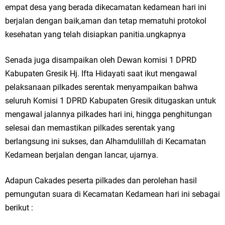
empat desa yang berada dikecamatan kedamean hari ini
Wakil Ketua DPRD Gresik Mujid Riduan Sampaikan Doa dan Harapan di
berjalan dengan baik,aman dan tetap mematuhi protokol
Tahun Baru Islam 1448 H
kesehatan yang telah disiapkan panitia.ungkapnya
Selamat Tahun Baru Islam 1 Muharram 1448 H: Pesan Hijrah Drs. H.
Senada juga disampaikan oleh Dewan komisi 1 DPRD
Husnul Aqib, M.M. untuk Negeri
Kabupaten Gresik Hj. Ifta Hidayati saat ikut mengawal
pelaksanaan pilkades serentak menyampaikan bahwa
PDUF MUI Jatim Gelar Doa Awal Tahun Hijriah, Teguhkan Optimisme
seluruh Komisi 1 DPRD Kabupaten Gresik ditugaskan untuk
Menuju Indonesia Emas 2045
mengawal jalannya pilkades hari ini, hingga penghitungan
selesai dan memastikan pilkades serentak yang
Reses Anggota DPRD Jabar M. Rizky di Desa Cibitung Wetan: Serap
berlangsung ini sukses, dan Alhamdulillah di Kecamatan
Kedamean berjalan dengan lancar, ujarnya.
Aspirasi Petani dan Warga
Hari Jadi Pertama PHIGMA: Advokat dan LBH Perkuat Soliditas di
Adapun Cakades peserta pilkades dan perolehan hasil
pemungutan suara di Kecamatan Kedamean hari ini sebagai
Jakarta
berikut :
Pemdes Cibanteng Salurkan PMT: Cegah Stunting, Perkuat Gizi Balita