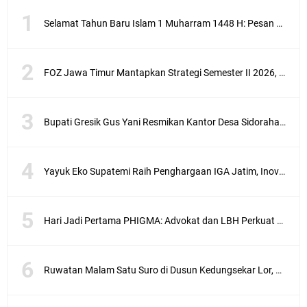
Selamat Tahun Baru Islam 1 Muharram 1448 H: Pesan Hijrah Drs. H. Husnul Aqib, M.M. untuk Negeri
FOZ Jawa Timur Mantapkan Strategi Semester II 2026, Fokus pada Penguatan SDM Amil dan Kolaborasi BerdampakNarasi
Bupati Gresik Gus Yani Resmikan Kantor Desa Sidoraharjo: Simbol Komitmen Pelayanan Publik dan Kepedulian Sosial
Yayuk Eko Supatemi Raih Penghargaan IGA Jatim, Inovasi Wayang Kulit untuk Anak Berkebutuhan Khusus
Hari Jadi Pertama PHIGMA: Advokat dan LBH Perkuat Soliditas di Jakarta
Ruwatan Malam Satu Suro di Dusun Kedungsekar Lor, Tradisi Luhur yang Terus Istiqomah