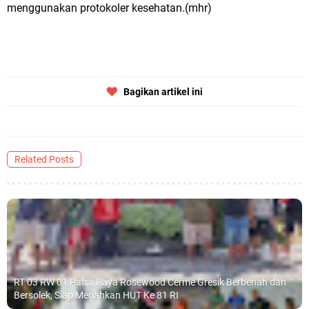
menggunakan protokoler kesehatan.(mhr)
Bagikan artikel ini
Related Posts
RT 03 RW 01 Patra Raya Rosewood Cerme Gresik Berbenah dan
Bersolek, Siap Meriahkan HUT Ke 81 RI