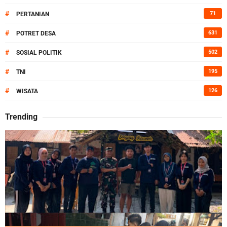
#
71
PERTANIAN
#
631
POTRET DESA
#
502
SOSIAL POLITIK
#
195
TNI
#
126
WISATA
Trending