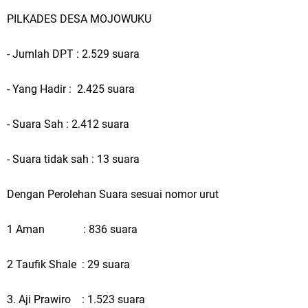
Kurban untuk Ratusan Warga
PILKADES DESA MOJOWUKU
Ponpes Himmatul Khoiriyah Gelar Penyembelihan Hewan Qurban dari
- Jumlah DPT : 2.529 suara
Keluarga Besar dr. Titin Ekowati RS Wates Husada Balongpanggang
- Yang Hadir : 2.425 suara
RT 03 RW 01 Patra Raya Rosewood Cerme Gresik Berbenah dan
Bersolek, Siap Meriahkan HUT Ke 81 RI
- Suara Sah : 2.412 suara
Sinergi Pemerintah dan Warga: Komsos Kebungson Dorong Kepedulian
- Suara tidak sah : 13 suara
Lingkungan dan Pemberdayaan Ekonomi Lokal
Dengan Perolehan Suara sesuai nomor urut
Jumat, 7 Agustus
1 Aman : 836 suara
2 Taufik Shale : 29 suara
3. Aji Prawiro : 1.523 suara