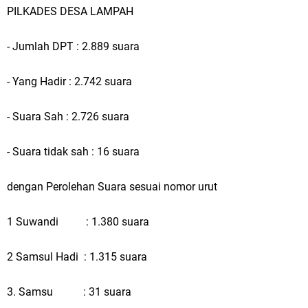
PILKADES DESA LAMPAH
dan Ibu Hamil Narasi
- Jumlah DPT : 2.889 suara
Zakat Produktif Dorong Kemandirian UMKM, LAZISNU Kedamean Bantu
Kembangkan Warung Bu Wiwik
- Yang Hadir : 2.742 suara
Karang Taruna Gresik Perkuat Ekonomi Lewat Pemanfaatan Gedung C
- Suara Sah : 2.726 suara
Islamic Center
- Suara tidak sah : 16 suara
Nila Yani Apresiasi Launching Komunitas Gowes dan Pasar Ahad
dengan Perolehan Suara sesuai nomor urut
Jajanan Jadul di Ecopark Randuagung
1 Suwandi : 1.380 suara
Takmir Masjid KH Robbach Ma’sum Gelar Penyembelihan Hewan
Qurban dari Bupati & Kepala DPMPTSP Gresik
2 Samsul Hadi : 1.315 suara
DPC PDI Perjuangan Gresik Tebar Berkah Idul Adha, Bagikan Daging
3. Samsu : 31 suara