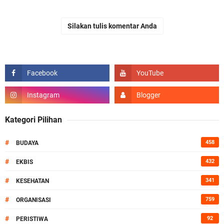
Silakan tulis komentar Anda
Kategori Pilihan
#
458
BUDAYA
#
432
EKBIS
#
341
KESEHATAN
#
759
ORGANISASI
#
92
PERISTIWA