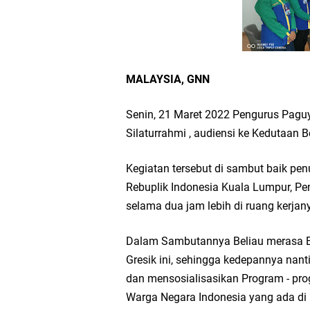
FOZ Jatim, BAZNAS, d
Jawa Timur
Bupati Gresik Gus Ya
MALAYSIA, GNN
Sosial
Senin, 21 Maret 2022 Pengurus Pag
Silaturrahmi , audiensi ke Kedutaan B
Optik Merlin Donasik
Kegiatan tersebut di sambut baik pe
Ruwatan Malam Satu S
Rebuplik Indonesia Kuala Lumpur, Pe
selama dua jam lebih di ruang kerjan
Ketua DPD Golkar Gr
Dalam Sambutannya Beliau merasa B
Wakil Ketua DPRD Gr
Gresik ini, sehingga kedepannya nan
dan mensosialisasikan Program - pro
Selamat Tahun Baru I
Warga Negara Indonesia yang ada di 