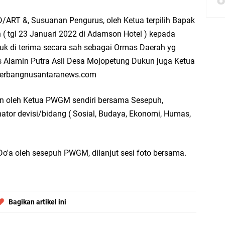
/ART &, Susuanan Pengurus, oleh Ketua terpilih Bapak
resik Tebar Berkah Idul Adha, Bagikan Daging Kurban untuk Ratusan Warga
 ( tgl 23 Januari 2022 di Adamson Hotel ) kepada
uk di terima secara sah sebagai Ormas Daerah yg
riyah Gelar Penyembelihan Hewan Qurban dari Keluarga Besar dr. Titin Ekowat
as Alamin Putra Asli Desa Mojopetung Dukun juga Ketua
nggang
Gerbangnusantaranews.com
impin oleh Ketua PWGM sendiri bersama Sesepuh,
aya Rosewood Cerme Gresik Berbenah dan Bersolek, Siap Meriahkan HUT Ke 81
nator devisi/bidang ( Sosial, Budaya, Ekonomi, Humas,
dan Warga: Komsos Kebungson Dorong Kepedulian Lingkungan dan Pemberdaya
Do'a oleh sesepuh PWGM, dilanjut sesi foto bersama.
Bagikan artikel ini