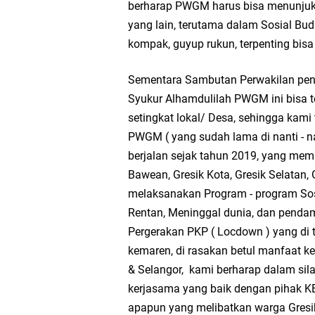
berharap PWGM harus bisa menunjukk
PDUF MUI Jatim Gela
yang lain, terutama dalam Sosial Bud
kompak, guyup rukun, terpenting bisa
Reses Anggota DPRD J
Sementara Sambutan Perwakilan pe
Hari Jadi Pertama PH
Syukur Alhamdulilah PWGM ini bisa t
setingkat lokal/ Desa, sehingga kam
Pemdes Cibanteng Sal
PWGM ( yang sudah lama di nanti - na
berjalan sejak tahun 2019, yang mem
Zakat Produktif Do
Bawean, Gresik Kota, Gresik Selatan, 
melaksanakan Program - program Sos
Karang Taruna Gresi
Rentan, Meninggal dunia, dan pendam
Pergerakan PKP ( Locdown ) yang di 
Nila Yani Apresiasi 
kemaren, di rasakan betul manfaat
& Selangor, kami berharap dalam sila
Takmir Masjid KH Ro
kerjasama yang baik dengan pihak K
apapun yang melibatkan warga Gresi
Gresik