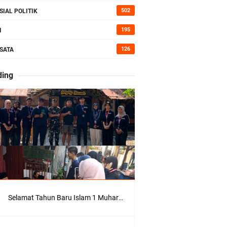
erah di
502
SIAL POLITIK
195
I
126
SATA
Kepedulian
ding
Selamat Tahun Baru Islam 1 Muharram 1448 H: Pesan Hijrah Drs. H. Husnul Aqib, M.M. untuk Negeri