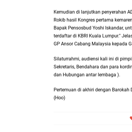
Kemudian di lanjutkan penyerahan AD
DPC PDI Perjuangan G
Rokib hasil Kongres pertama kemaren
Bapak Pensosbud Yoshi Iskandar, unt
Ponpes Himmatul Khoi
terdaftar di KBRI Kuala Lumpur." Jel
Wates Husada Balongpa
GP Ansor Cabang Malaysia kepada 
Silaturrahmi, audiensi kali ini di p
RT 03 RW 01 Patra R
Sekretaris, Bendahara dan para kordi
Sinergi Pemerintah 
dan Hubungan antar lembaga ).
Ekonomi Lokal
Pertemuan di akhiri dengan Barokah 
(Hoo)