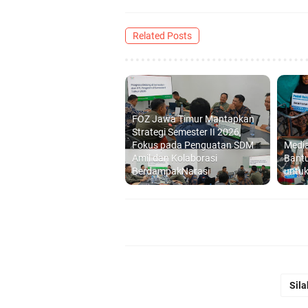
Related Posts
FOZ Jawa Timur Mantapkan
Strategi Semester II 2026,
Fokus pada Penguatan SDM
Media
Amil dan Kolaborasi
Bantu
BerdampakNarasi
untuk
Sila