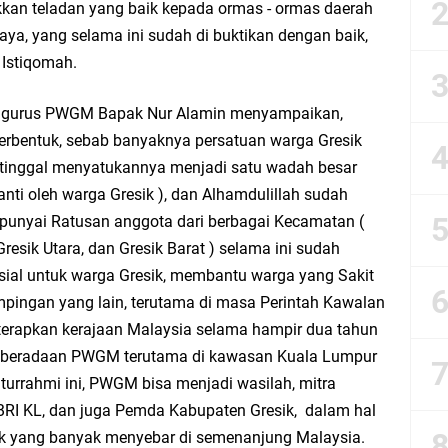
an teladan yang baik kepada ormas - ormas daerah
r Doa Awal Tahun Hijriah, Teguhkan Optimisme Menuju Indonesia Emas 2045
aya, yang selama ini sudah di buktikan dengan baik,
 Istiqomah.
abar M. Rizky di Desa Cibitung Wetan: Serap Aspirasi Petani dan Warga
ngurus PWGM Bapak Nur Alamin menyampaikan,
IGMA: Advokat dan LBH Perkuat Soliditas di Jakarta
erbentuk, sebab banyaknya persatuan warga Gresik
i tinggal menyatukannya menjadi satu wadah besar
urkan PMT: Cegah Stunting, Perkuat Gizi Balita dan Ibu Hamil Narasi
nti oleh warga Gresik ), dan Alhamdulillah sudah
punyai Ratusan anggota dari berbagai Kecamatan (
rong Kemandirian UMKM, LAZISNU Kedamean Bantu Kembangkan Warung Bu Wi
Gresik Utara, dan Gresik Barat ) selama ini sudah
ial untuk warga Gresik, membantu warga yang Sakit
k Perkuat Ekonomi Lewat Pemanfaatan Gedung C Islamic Center
pingan yang lain, terutama di masa Perintah Kawalan
terapkan kerajaan Malaysia selama hampir dua tahun
Launching Komunitas Gowes dan Pasar Ahad Jajanan Jadul di Ecopark Randuag
 keberadaan PWGM terutama di kawasan Kuala Lumpur
turrahmi ini, PWGM bisa menjadi wasilah, mitra
bbach Ma’sum Gelar Penyembelihan Hewan Qurban dari Bupati & Kepala DPM
BRI KL, dan juga Pemda Kabupaten Gresik, dalam hal
k yang banyak menyebar di semenanjung Malaysia.