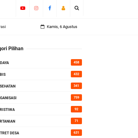
rasi
Kamis, 6 Agustus
ori Pilihan
458
DAYA
432
BIS
341
SEHATAN
759
GANISASI
kan Bumi
92
RISTIWA
71
RTANIAN
631
TRET DESA