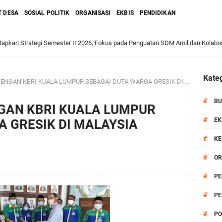
T DESA
SOSIAL POLITIK
ORGANISASI
EKBIS
PENDIDIKAN
apkan Strategi Semester II 2026, Fokus pada Penguatan SDM Amil dan Kolabo
Kateg
GAN KBRI KUALA LUMPUR SEBAGAI DUTA WARGA GRESIK DI MALAYSIA
Salurkan Bantuan Alat Bantu Jalan untuk Lansia
#
BU
GAN KBRI KUALA LUMPUR
#
et: Doa Bersama dan Pelestarian Budaya Leluhur
EK
 GRESIK DI MALAYSIA
#
KE
6 siap Digelar, Ajang Strategis Cetak Atlet Menuju Porprov Jatim 2027
#
I
OR
anik Pati Raya: Meneguhkan Kemandirian Pangan, Merawat Alam, Menyelamat
#
PE
#
PE
Pecahkan Rekor MURI, KWGe Angkat Kuliner Gresik ke Panggung Dunia
#
PO