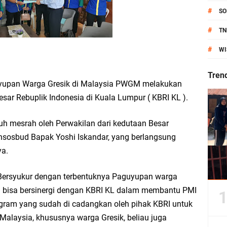
an Kemenag Salurkan 22.456 Bingkisan Lebaran Yatim Serentak di Berbagai Da
#
SO
#
TN
#
WI
ni Resmikan Kantor Desa Sidoraharjo: Simbol Komitmen Pelayanan Publik dan 
Tren
uyupan Warga Gresik di Malaysia PWGM melakukan
esar Rebuplik Indonesia di Kuala Lumpur ( KBRI KL ).
an Rp10,36 Juta, Perkuat Keberlanjutan Program JKNN
nuh mesrah oleh Perwakilan dari kedutaan Besar
uro di Dusun Kedungsekar Lor, Tradisi Luhur yang Terus Istiqomah
nsosbud Bapak Yoshi Iskandar, yang berlangsung
ya.
esik Wongso Negoro Sambut Tahun Baru Islam 1448 H dengan Doa Kedamaian
ersyukur dengan terbentuknya Paguyupan warga
esik Mujid Riduan Sampaikan Doa dan Harapan di Tahun Baru Islam 1448 H
ti bisa bersinergi dengan KBRI KL dalam membantu PMI
gram yang sudah di cadangkan oleh pihak KBRI untuk
slam 1 Muharram 1448 H: Pesan Hijrah Drs. H. Husnul Aqib, M.M. untuk Negeri
Malaysia, khususnya warga Gresik, beliau juga