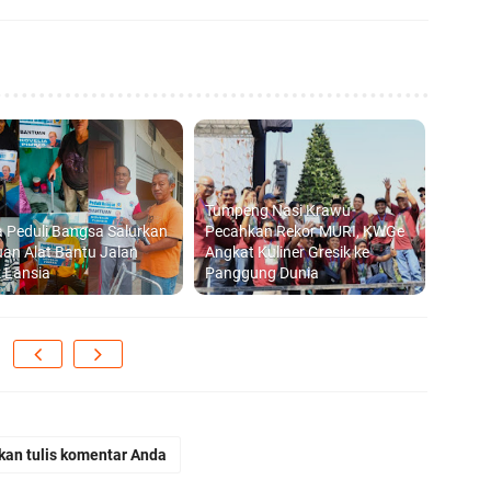
Tumpeng Nasi Krawu
 Peduli Bangsa Salurkan
Pecahkan Rekor MURI, KWGe
an Alat Bantu Jalan
Angkat Kuliner Gresik ke
 Lansia
Panggung Dunia
kan tulis komentar Anda