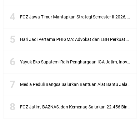
FOZ Jawa Timur Mantapkan Strategi Semester II 2026, Fokus pada Penguatan SDM Amil dan Kolaborasi BerdampakNarasi
Hari Jadi Pertama PHIGMA: Advokat dan LBH Perkuat Soliditas di Jakarta
Yayuk Eko Supatemi Raih Penghargaan IGA Jatim, Inovasi Wayang Kulit untuk Anak Berkebutuhan Khusus
Media Peduli Bangsa Salurkan Bantuan Alat Bantu Jalan untuk Lansia
FOZ Jatim, BAZNAS, dan Kemenag Salurkan 22.456 Bingkisan Lebaran Yatim Serentak di Berbagai Daerah di Jawa Timur