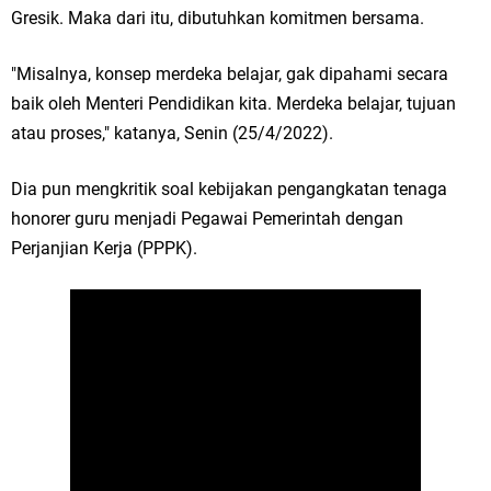
Gresik. Maka dari itu, dibutuhkan komitmen bersama.
Tahun Baru Islam 1448 H
Selamat Tahun Baru Islam 1 Muharram 1448 H: Pesan Hijrah Drs. H.
"Misalnya, konsep merdeka belajar, gak dipahami secara
baik oleh Menteri Pendidikan kita. Merdeka belajar, tujuan
Husnul Aqib, M.M. untuk Negeri
atau proses," katanya, Senin (25/4/2022).
PDUF MUI Jatim Gelar Doa Awal Tahun Hijriah, Teguhkan Optimisme
Dia pun mengkritik soal kebijakan pengangkatan tenaga
Menuju Indonesia Emas 2045
honorer guru menjadi Pegawai Pemerintah dengan
Perjanjian Kerja (PPPK).
Reses Anggota DPRD Jabar M. Rizky di Desa Cibitung Wetan: Serap
Aspirasi Petani dan Warga
Hari Jadi Pertama PHIGMA: Advokat dan LBH Perkuat Soliditas di
Jakarta
Pemdes Cibanteng Salurkan PMT: Cegah Stunting, Perkuat Gizi Balita
dan Ibu Hamil Narasi