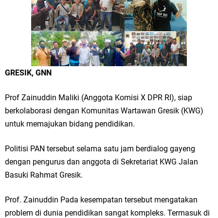
FOZ Jatim, BAZNAS, dan Kemenag Salurkan 22.456 Bingkisan Lebaran
Yatim Serentak di Berbagai Daerah di Jawa Timur
Bupati Gresik Gus Yani Resmikan Kantor Desa Sidoraharjo: Simbol
Komitmen Pelayanan Publik dan Kepedulian Sosial
GRESIK, GNN
Optik Merlin Donasikan Rp10,36 Juta, Perkuat Keberlanjutan Program
Prof Zainuddin Maliki (Anggota Komisi X DPR RI), siap
JKNN
berkolaborasi dengan Komunitas Wartawan Gresik (KWG)
untuk memajukan bidang pendidikan.
Ruwatan Malam Satu Suro di Dusun Kedungsekar Lor, Tradisi Luhur
yang Terus Istiqomah
Politisi PAN tersebut selama satu jam berdialog gayeng
dengan pengurus dan anggota di Sekretariat KWG Jalan
Ketua DPD Golkar Gresik Wongso Negoro Sambut Tahun Baru Islam
Basuki Rahmat Gresik.
1448 H dengan Doa Kedamaian
Prof. Zainuddin Pada kesempatan tersebut mengatakan
Wakil Ketua DPRD Gresik Mujid Riduan Sampaikan Doa dan Harapan di
problem di dunia pendidikan sangat kompleks. Termasuk di