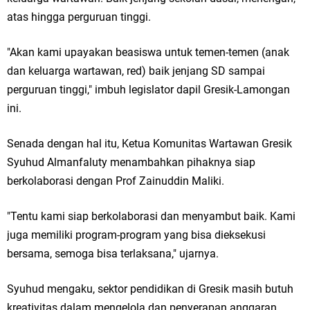
Ponpes Himmatul Khoiriyah Gelar Penyembelihan Hewan Qurban dari
atas hingga perguruan tinggi.
Keluarga Besar dr. Titin Ekowati RS Wates Husada Balongpanggang
"Akan kami upayakan beasiswa untuk temen-temen (anak
RT 03 RW 01 Patra Raya Rosewood Cerme Gresik Berbenah dan
dan keluarga wartawan, red) baik jenjang SD sampai
Bersolek, Siap Meriahkan HUT Ke 81 RI
perguruan tinggi," imbuh legislator dapil Gresik-Lamongan
ini.
Sinergi Pemerintah dan Warga: Komsos Kebungson Dorong Kepedulian
Senada dengan hal itu, Ketua Komunitas Wartawan Gresik
Lingkungan dan Pemberdayaan Ekonomi Lokal
Syuhud Almanfaluty menambahkan pihaknya siap
FOZ Jawa Timur Mantapkan Strategi Semester II 2026, Fokus pada
berkolaborasi dengan Prof Zainuddin Maliki.
Penguatan SDM Amil dan Kolaborasi BerdampakNarasi
"Tentu kami siap berkolaborasi dan menyambut baik. Kami
Kamis, 6 Agustus
juga memiliki program-program yang bisa dieksekusi
bersama, semoga bisa terlaksana," ujarnya.
Syuhud mengaku, sektor pendidikan di Gresik masih butuh
kreativitas dalam mengelola dan penyerapan anggaran.