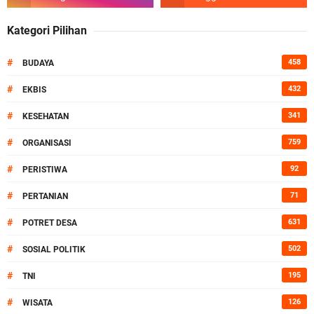
Kategori Pilihan
#
458
BUDAYA
#
432
EKBIS
#
341
KESEHATAN
#
759
ORGANISASI
#
92
PERISTIWA
#
71
PERTANIAN
#
631
POTRET DESA
#
502
SOSIAL POLITIK
#
195
TNI
#
126
WISATA