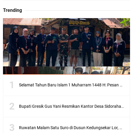
Trending
Selamat Tahun Baru Islam 1 Muharram 1448 H: Pesan Hijrah Drs. H. Husnul Aqib, M.M. untuk Negeri
Bupati Gresik Gus Yani Resmikan Kantor Desa Sidoraharjo: Simbol Komitmen Pelayanan Publik dan Kepedulian Sosial
Ruwatan Malam Satu Suro di Dusun Kedungsekar Lor, Tradisi Luhur yang Terus Istiqomah