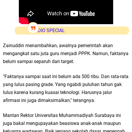
Zakat Produktif Dorong Kemandirian UMKM, LAZISNU Kedamean Bantu
Kembangkan Warung Bu Wiwik
VIDIO SPECIAL
Karang Taruna Gresik Perkuat Ekonomi Lewat Pemanfaatan Gedung C
Zainuddin menambahkan, awalnya pemerintah akan
Islamic Center
mengangkat satu juta guru menjadi PPPK. Namun, faktanya
Nila Yani Apresiasi Launching Komunitas Gowes dan Pasar Ahad
belum sampai separuh dari target.
Jajanan Jadul di Ecopark Randuagung
"Faktanya sampai saat ini belum ada 500 ribu. Dan rata-rata
Takmir Masjid KH Robbach Ma’sum Gelar Penyembelihan Hewan
yang lulus pasing grade. Yang ngabdi puluhan tahun gak
lulus karena kurang kuasai teknologi. Harusnya jalur
Qurban dari Bupati & Kepala DPMPTSP Gresik
afirmasi ini juga dimaksimalkan," terangnya.
DPC PDI Perjuangan Gresik Tebar Berkah Idul Adha, Bagikan Daging
Mantan Rektor Universitas Muhammadiyah Surabaya ini
Kurban untuk Ratusan Warga
juga bakal mengupayakan beasiswa anak-anak maupun
keluarga wartawan. Baik jenjang sekolah dasar, menengah,