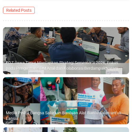
Related Posts
FOZ Jawa Timur Mantapkan Strategi Semester II 2026, Fokus
pada Penguatan SDM Amil dan Kolaborasi BerdampakNarasi
Media Peduli Bangsa Salurkan Bantuan Alat Bantu Jalan untuk
Lansia