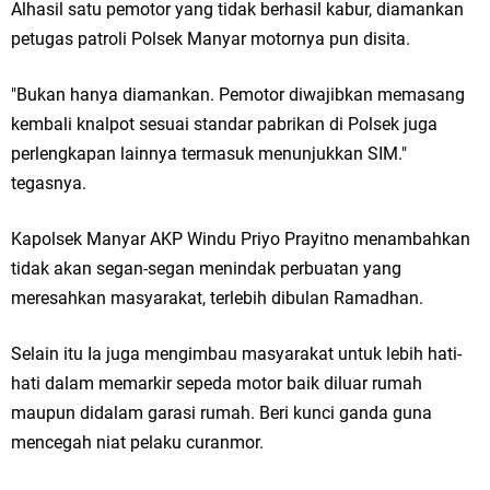
Alhasil satu pemotor yang tidak berhasil kabur, diamankan
Jakarta
petugas patroli Polsek Manyar motornya pun disita.
Pemdes Cibanteng Salurkan PMT: Cegah Stunting, Perkuat Gizi Balita
"Bukan hanya diamankan. Pemotor diwajibkan memasang
kembali knalpot sesuai standar pabrikan di Polsek juga
dan Ibu Hamil Narasi
perlengkapan lainnya termasuk menunjukkan SIM."
Zakat Produktif Dorong Kemandirian UMKM, LAZISNU Kedamean Bantu
tegasnya.
Kembangkan Warung Bu Wiwik
Kapolsek Manyar AKP Windu Priyo Prayitno menambahkan
Karang Taruna Gresik Perkuat Ekonomi Lewat Pemanfaatan Gedung C
tidak akan segan-segan menindak perbuatan yang
meresahkan masyarakat, terlebih dibulan Ramadhan.
Islamic Center
Selain itu Ia juga mengimbau masyarakat untuk lebih hati-
Nila Yani Apresiasi Launching Komunitas Gowes dan Pasar Ahad
hati dalam memarkir sepeda motor baik diluar rumah
Jajanan Jadul di Ecopark Randuagung
maupun didalam garasi rumah. Beri kunci ganda guna
mencegah niat pelaku curanmor.
Takmir Masjid KH Robbach Ma’sum Gelar Penyembelihan Hewan