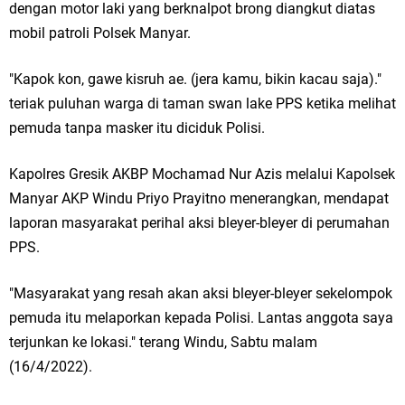
dengan motor laki yang berknalpot brong diangkut diatas
Ketua DPD Golkar Gresik Wongso Negoro Sambut Tahun Baru Islam
mobil patroli Polsek Manyar.
1448 H dengan Doa Kedamaian
"Kapok kon, gawe kisruh ae. (jera kamu, bikin kacau saja)."
Wakil Ketua DPRD Gresik Mujid Riduan Sampaikan Doa dan Harapan di
teriak puluhan warga di taman swan lake PPS ketika melihat
pemuda tanpa masker itu diciduk Polisi.
Tahun Baru Islam 1448 H
Selamat Tahun Baru Islam 1 Muharram 1448 H: Pesan Hijrah Drs. H.
Kapolres Gresik AKBP Mochamad Nur Azis melalui Kapolsek
Manyar AKP Windu Priyo Prayitno menerangkan, mendapat
Husnul Aqib, M.M. untuk Negeri
laporan masyarakat perihal aksi bleyer-bleyer di perumahan
PDUF MUI Jatim Gelar Doa Awal Tahun Hijriah, Teguhkan Optimisme
PPS.
Menuju Indonesia Emas 2045
"Masyarakat yang resah akan aksi bleyer-bleyer sekelompok
pemuda itu melaporkan kepada Polisi. Lantas anggota saya
Reses Anggota DPRD Jabar M. Rizky di Desa Cibitung Wetan: Serap
terjunkan ke lokasi." terang Windu, Sabtu malam
Aspirasi Petani dan Warga
(16/4/2022).
Hari Jadi Pertama PHIGMA: Advokat dan LBH Perkuat Soliditas di