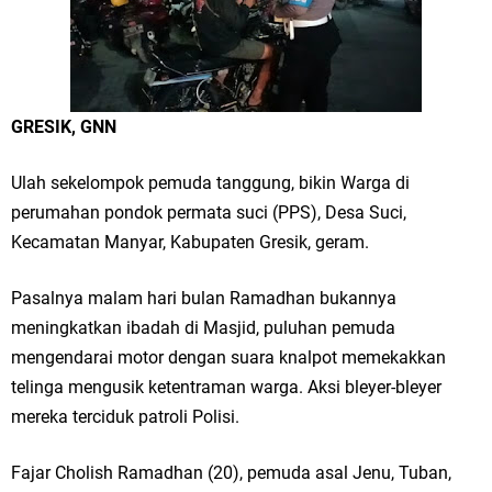
Merawat Alam, Menyelamatkan Bumi
Tumpeng Nasi Krawu Pecahkan Rekor MURI, KWGe Angkat Kuliner
Gresik ke Panggung Dunia
GRESIK, GNN
FOZ Jatim, BAZNAS, dan Kemenag Salurkan 22.456 Bingkisan Lebaran
Ulah sekelompok pemuda tanggung, bikin Warga di
Yatim Serentak di Berbagai Daerah di Jawa Timur
perumahan pondok permata suci (PPS), Desa Suci,
Bupati Gresik Gus Yani Resmikan Kantor Desa Sidoraharjo: Simbol
Kecamatan Manyar, Kabupaten Gresik, geram.
Komitmen Pelayanan Publik dan Kepedulian Sosial
Pasalnya malam hari bulan Ramadhan bukannya
Optik Merlin Donasikan Rp10,36 Juta, Perkuat Keberlanjutan Program
meningkatkan ibadah di Masjid, puluhan pemuda
mengendarai motor dengan suara knalpot memekakkan
JKNN
telinga mengusik ketentraman warga. Aksi bleyer-bleyer
mereka terciduk patroli Polisi.
Ruwatan Malam Satu Suro di Dusun Kedungsekar Lor, Tradisi Luhur
yang Terus Istiqomah
Fajar Cholish Ramadhan (20), pemuda asal Jenu, Tuban,