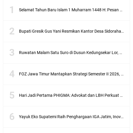
Selamat Tahun Baru Islam 1 Muharram 1448 H: Pesan Hijrah Drs. H. Husnul Aqib, M.M. untuk Negeri
Bupati Gresik Gus Yani Resmikan Kantor Desa Sidoraharjo: Simbol Komitmen Pelayanan Publik dan Kepedulian Sosial
Ruwatan Malam Satu Suro di Dusun Kedungsekar Lor, Tradisi Luhur yang Terus Istiqomah
FOZ Jawa Timur Mantapkan Strategi Semester II 2026, Fokus pada Penguatan SDM Amil dan Kolaborasi BerdampakNarasi
Hari Jadi Pertama PHIGMA: Advokat dan LBH Perkuat Soliditas di Jakarta
Yayuk Eko Supatemi Raih Penghargaan IGA Jatim, Inovasi Wayang Kulit untuk Anak Berkebutuhan Khusus