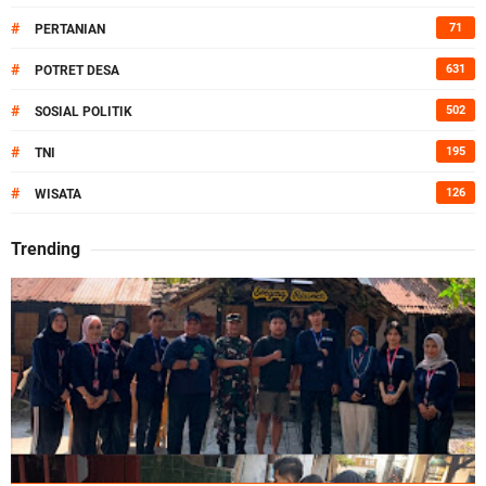
#
71
PERTANIAN
#
631
POTRET DESA
#
502
SOSIAL POLITIK
#
195
TNI
#
126
WISATA
Trending