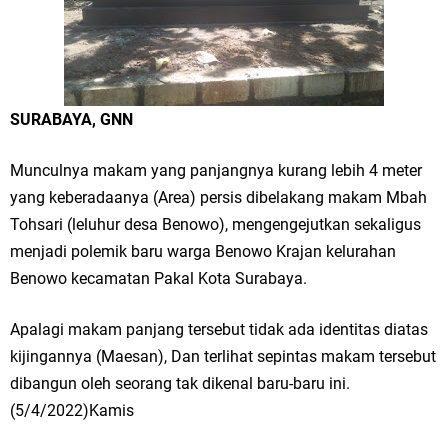
Workshop Petani Organik Pati Raya: Meneguhkan Kemandirian Pangan,
Merawat Alam, Menyelamatkan Bumi
Tumpeng Nasi Krawu Pecahkan Rekor MURI, KWGe Angkat Kuliner
SURABAYA, GNN
Gresik ke Panggung Dunia
Munculnya makam yang panjangnya kurang lebih 4 meter
FOZ Jatim, BAZNAS, dan Kemenag Salurkan 22.456 Bingkisan Lebaran
yang keberadaanya (Area) persis dibelakang makam Mbah
Tohsari (leluhur desa Benowo), mengengejutkan sekaligus
Yatim Serentak di Berbagai Daerah di Jawa Timur
menjadi polemik baru warga Benowo Krajan kelurahan
Benowo kecamatan Pakal Kota Surabaya.
Bupati Gresik Gus Yani Resmikan Kantor Desa Sidoraharjo: Simbol
Komitmen Pelayanan Publik dan Kepedulian Sosial
Apalagi makam panjang tersebut tidak ada identitas diatas
kijingannya (Maesan), Dan terlihat sepintas makam tersebut
Optik Merlin Donasikan Rp10,36 Juta, Perkuat Keberlanjutan Program
dibangun oleh seorang tak dikenal baru-baru ini.
JKNN
(5/4/2022)Kamis
Ruwatan Malam Satu Suro di Dusun Kedungsekar Lor, Tradisi Luhur