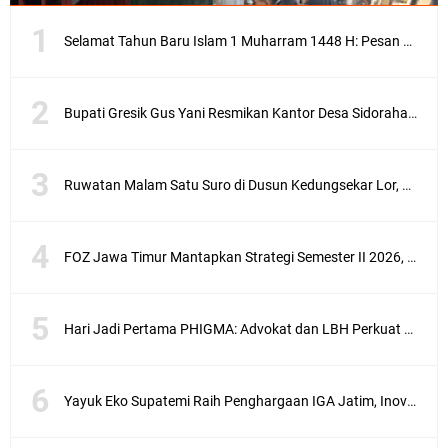
Selamat Tahun Baru Islam 1 Muharram 1448 H: Pesan Hijrah Drs. H. Husnul Aqib, M.M. untuk Negeri
Bupati Gresik Gus Yani Resmikan Kantor Desa Sidoraharjo: Simbol Komitmen Pelayanan Publik dan Kepedulian Sosial
Ruwatan Malam Satu Suro di Dusun Kedungsekar Lor, Tradisi Luhur yang Terus Istiqomah
FOZ Jawa Timur Mantapkan Strategi Semester II 2026, Fokus pada Penguatan SDM Amil dan Kolaborasi BerdampakNarasi
Hari Jadi Pertama PHIGMA: Advokat dan LBH Perkuat Soliditas di Jakarta
Yayuk Eko Supatemi Raih Penghargaan IGA Jatim, Inovasi Wayang Kulit untuk Anak Berkebutuhan Khusus