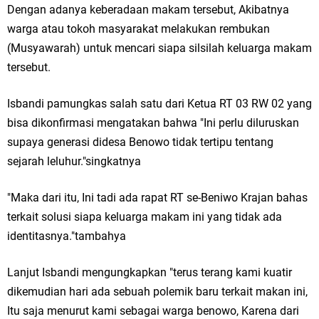
Dengan adanya keberadaan makam tersebut, Akibatnya
warga atau tokoh masyarakat melakukan rembukan
yang Terus Istiqomah
(Musyawarah) untuk mencari siapa silsilah keluarga makam
Ketua DPD Golkar Gresik Wongso Negoro Sambut Tahun Baru Islam
tersebut.
1448 H dengan Doa Kedamaian
Isbandi pamungkas salah satu dari Ketua RT 03 RW 02 yang
Wakil Ketua DPRD Gresik Mujid Riduan Sampaikan Doa dan Harapan di
bisa dikonfirmasi mengatakan bahwa "Ini perlu diluruskan
supaya generasi didesa Benowo tidak tertipu tentang
Tahun Baru Islam 1448 H
sejarah leluhur."singkatnya
Selamat Tahun Baru Islam 1 Muharram 1448 H: Pesan Hijrah Drs. H.
"Maka dari itu, Ini tadi ada rapat RT se-Beniwo Krajan bahas
Husnul Aqib, M.M. untuk Negeri
terkait solusi siapa keluarga makam ini yang tidak ada
identitasnya."tambahya
PDUF MUI Jatim Gelar Doa Awal Tahun Hijriah, Teguhkan Optimisme
Menuju Indonesia Emas 2045
Lanjut Isbandi mengungkapkan "terus terang kami kuatir
dikemudian hari ada sebuah polemik baru terkait makan ini,
Reses Anggota DPRD Jabar M. Rizky di Desa Cibitung Wetan: Serap
Itu saja menurut kami sebagai warga benowo, Karena dari