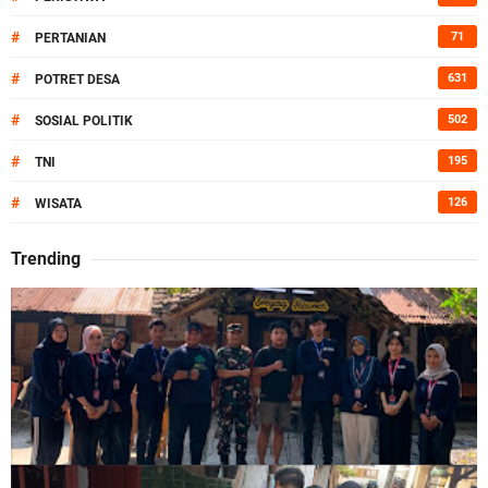
#
71
PERTANIAN
#
631
POTRET DESA
#
502
SOSIAL POLITIK
#
195
TNI
#
126
WISATA
Trending