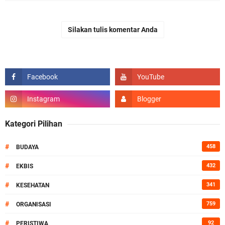
Silakan tulis komentar Anda
Kategori Pilihan
#
458
BUDAYA
#
432
EKBIS
#
341
KESEHATAN
#
759
ORGANISASI
#
92
PERISTIWA