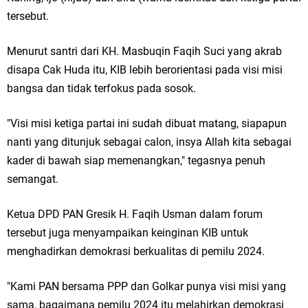
Qurban dari Bupati & Kepala DPMPTSP Gresik
tersebut.
DPC PDI Perjuangan Gresik Tebar Berkah Idul Adha, Bagikan Daging
Menurut santri dari KH. Masbuqin Faqih Suci yang akrab
Kurban untuk Ratusan Warga
disapa Cak Huda itu, KIB lebih berorientasi pada visi misi
bangsa dan tidak terfokus pada sosok.
Ponpes Himmatul Khoiriyah Gelar Penyembelihan Hewan Qurban dari
Keluarga Besar dr. Titin Ekowati RS Wates Husada Balongpanggang
"Visi misi ketiga partai ini sudah dibuat matang, siapapun
nanti yang ditunjuk sebagai calon, insya Allah kita sebagai
RT 03 RW 01 Patra Raya Rosewood Cerme Gresik Berbenah dan
kader di bawah siap memenangkan," tegasnya penuh
Bersolek, Siap Meriahkan HUT Ke 81 RI
semangat.
Minggu, 9 Agustus
Ketua DPD PAN Gresik H. Faqih Usman dalam forum
tersebut juga menyampaikan keinginan KIB untuk
menghadirkan demokrasi berkualitas di pemilu 2024.
"Kami PAN bersama PPP dan Golkar punya visi misi yang
sama, bagaimana pemilu 2024 itu melahirkan demokrasi