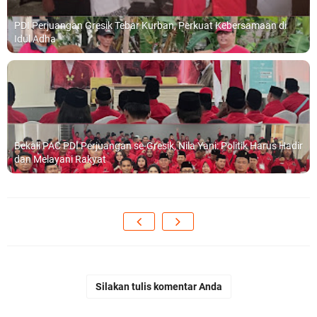
PDI Perjuangan Gresik Tebar Kurban, Perkuat Kebersamaan di
Idul Adha
Bekali PAC PDI Perjuangan se-Gresik, Nila Yani: Politik Harus Hadir
dan Melayani Rakyat
Silakan tulis komentar Anda