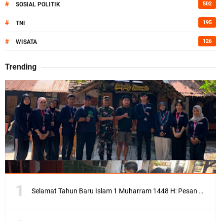
#
502
SOSIAL POLITIK
#
195
TNI
#
126
WISATA
Trending
Selamat Tahun Baru Islam 1 Muharram 1448 H: Pesan Hijrah Drs. H. Husnul Aqib, M.M. untuk Negeri