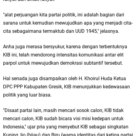
Jakarta
"alat perjuangan kita partai politik, ini adalah bagian dari
Pemdes Cibanteng Salurkan PMT: Cegah Stunting, Perkuat Gizi Balita
sarana untuk kemudian mewujudkan apa yang menjadi cita-
cita sebagaimana termaktub dan UUD 1945," jelasnya.
dan Ibu Hamil Narasi
Anha juga merasa bersyukur, karena dengan terbentuknya
Zakat Produktif Dorong Kemandirian UMKM, LAZISNU Kedamean Bantu
KIB ini, telah mendorong intensitas komunikasi antar elit
Kembangkan Warung Bu Wiwik
parpol untuk mewujudkan demokrasi subtantif tersebut.
Karang Taruna Gresik Perkuat Ekonomi Lewat Pemanfaatan Gedung C
Hal senada juga disampaikan oleh H. Khoirul Huda Ketua
Islamic Center
DPC PPP Kabupaten Gresik, KIB menunjukkan kedewasaan
politik yang luar biasa.
Nila Yani Apresiasi Launching Komunitas Gowes dan Pasar Ahad
"Disaat partai lain, masih mencari sosok calon, KIB tidak
Jajanan Jadul di Ecopark Randuagung
mencari calon, KIB sudah bicara visi misi kedepan untuk
Takmir Masjid KH Robbach Ma’sum Gelar Penyembelihan Hewan
Indonesia," ujar pria yang menyebut KIB sebagai singkatan
Kuning, Ijo (hijau) dan Biru (warna identitas dari ketiga partai