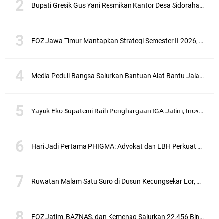
Bupati Gresik Gus Yani Resmikan Kantor Desa Sidoraharjo: Simbol Komitmen Pelayanan Publik dan Kepedulian Sosial
FOZ Jawa Timur Mantapkan Strategi Semester II 2026, Fokus pada Penguatan SDM Amil dan Kolaborasi BerdampakNarasi
Media Peduli Bangsa Salurkan Bantuan Alat Bantu Jalan untuk Lansia
Yayuk Eko Supatemi Raih Penghargaan IGA Jatim, Inovasi Wayang Kulit untuk Anak Berkebutuhan Khusus
Hari Jadi Pertama PHIGMA: Advokat dan LBH Perkuat Soliditas di Jakarta
Ruwatan Malam Satu Suro di Dusun Kedungsekar Lor, Tradisi Luhur yang Terus Istiqomah
FOZ Jatim, BAZNAS, dan Kemenag Salurkan 22.456 Bingkisan Lebaran Yatim Serentak di Berbagai Daerah di Jawa Timur