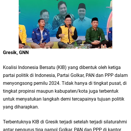
Merawat Alam, Menyelamatkan Bumi
Tumpeng Nasi Krawu Pecahkan Rekor MURI, KWGe Angkat Kuliner
Gresik ke Panggung Dunia
FOZ Jatim, BAZNAS, dan Kemenag Salurkan 22.456 Bingkisan Lebaran
Yatim Serentak di Berbagai Daerah di Jawa Timur
Gresik, GNN
Bupati Gresik Gus Yani Resmikan Kantor Desa Sidoraharjo: Simbol
Koalisi Indonesia Bersatu (KIB) yang dibentuk oleh ketiga
Komitmen Pelayanan Publik dan Kepedulian Sosial
partai politik di Indonesia, Partai Golkar, PAN dan PPP dalam
menyongsong pemilu 2024. Tidak hanya di tingkat pusat, di
Optik Merlin Donasikan Rp10,36 Juta, Perkuat Keberlanjutan Program
tingkat propinsi maupun kabupaten/kota juga terbentuk
untuk menyatukan langkah demi tercapainya tujuan politik
JKNN
yang diharapkan.
Ruwatan Malam Satu Suro di Dusun Kedungsekar Lor, Tradisi Luhur
Terbentuknya KIB di Gresik terjadi setelah terjadi silaturahmi
yang Terus Istiqomah
antar pengurus tiga parpol Golkar, PAN dan PPP di kantor