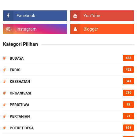
Kategori Pilihan
#
458
BUDAYA
#
432
EKBIS
#
341
KESEHATAN
#
759
ORGANISASI
#
92
PERISTIWA
#
71
PERTANIAN
#
631
POTRET DESA