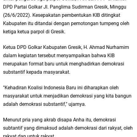
Ketua DPD Golkar Gresik Wongso Negoro Sambut Tahun Baru Islam
DPD Partai Golkar Jl. Panglima Sudirman Gresik, Minggu
(26/6/2022). Kesepakatan pembentukan KIB ditingkat
1448 H dengan Doa Kedamaian
Kabupaten itu ditandai dengan pemotongan tumpeng oleh
Wakil Ketua DPRD Gresik Mujid Riduan Sampaikan Doa dan Harapan di
ketiga ketua parpol di Gresik.
Tahun Baru Islam 1448 H
Ketua DPD Golkar Kabupaten Gresik, H. Ahmad Nurhamim
dalam kegiatan tersebut menyampaikan bahwa KIB
Selamat Tahun Baru Islam 1 Muharram 1448 H: Pesan Hijrah Drs. H.
merupakan format baru untuk menghadirkan demokrasi
Husnul Aqib, M.M. untuk Negeri
substantif kepada masyarakat.
PDUF MUI Jatim Gelar Doa Awal Tahun Hijriah, Teguhkan Optimisme
"Kehadiran Koalisi Indonesia Baru ini diharapkan oleh
Menuju Indonesia Emas 2045
masyarakat untuk menjadikan demokrasi yang kita bangun
adalah demokrasi substantif," ujarnya.
Reses Anggota DPRD Jabar M. Rizky di Desa Cibitung Wetan: Serap
Menurut pria yang akrab disapa Anha itu, demokrasi
Aspirasi Petani dan Warga
subtantif yang dimaksud adalah demokrasi dari rakyat, oleh
Hari Jadi Pertama PHIGMA: Advokat dan LBH Perkuat Soliditas di
rakyat dan untuk rakyat.