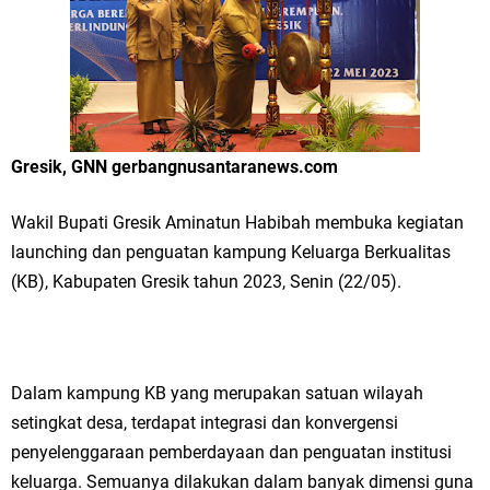
Merawat Alam, Menyelamatkan Bumi
Tumpeng Nasi Krawu Pecahkan Rekor MURI, KWGe Angkat Kuliner
Gresik ke Panggung Dunia
FOZ Jatim, BAZNAS, dan Kemenag Salurkan 22.456 Bingkisan Lebaran
Gresik, GNN gerbangnusantaranews.com
Yatim Serentak di Berbagai Daerah di Jawa Timur
Wakil Bupati Gresik Aminatun Habibah membuka kegiatan
Bupati Gresik Gus Yani Resmikan Kantor Desa Sidoraharjo: Simbol
launching dan penguatan kampung Keluarga Berkualitas
Komitmen Pelayanan Publik dan Kepedulian Sosial
(KB), Kabupaten Gresik tahun 2023, Senin (22/05).
Optik Merlin Donasikan Rp10,36 Juta, Perkuat Keberlanjutan Program
JKNN
Dalam kampung KB yang merupakan satuan wilayah
Ruwatan Malam Satu Suro di Dusun Kedungsekar Lor, Tradisi Luhur
setingkat desa, terdapat integrasi dan konvergensi
penyelenggaraan pemberdayaan dan penguatan institusi
yang Terus Istiqomah
keluarga. Semuanya dilakukan dalam banyak dimensi guna