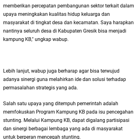
memberikan percepatan pembangunan sektor terkait dalam
Jakarta
upaya meningkakan kualitas hidup keluarga dan
masyarakat di tingkat desa dan kecamatan. Saya harapkan
Pemdes Cibanteng Salurkan PMT: Cegah Stunting, Perkuat Gizi Balita
nantinya seluruh desa di Kabupaten Gresik bisa menjadi
dan Ibu Hamil Narasi
kampung KB," ungkap wabup.
Zakat Produktif Dorong Kemandirian UMKM, LAZISNU Kedamean Bantu
Kembangkan Warung Bu Wiwik
Lebih lanjut, wabup juga berharap agar bisa terwujud
Karang Taruna Gresik Perkuat Ekonomi Lewat Pemanfaatan Gedung C
adanya sinergi guna melahirkan ide dan solusi terhadap
permasalahan strategis yang ada.
Islamic Center
Nila Yani Apresiasi Launching Komunitas Gowes dan Pasar Ahad
Salah satu upaya yang ditempuh pemerintah adalah
memfokuskan Program Kampung KB pada isu pencegahan
Jajanan Jadul di Ecopark Randuagung
stunting. Melalui Kampung KB, dapat digalang partisipasi
Takmir Masjid KH Robbach Ma’sum Gelar Penyembelihan Hewan
dan sinergi berbagai lembaga yang ada di masyarakat
untuk berperan mencegah stunting.