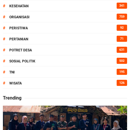
#
341
KESEHATAN
#
759
ORGANISASI
#
92
PERISTIWA
#
71
PERTANIAN
#
631
POTRET DESA
#
502
SOSIAL POLITIK
#
195
TNI
#
126
WISATA
Trending