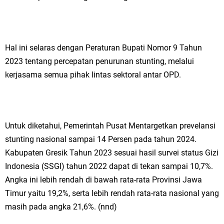
Qurban dari Bupati & Kepala DPMPTSP Gresik
DPC PDI Perjuangan Gresik Tebar Berkah Idul Adha, Bagikan Daging
Kurban untuk Ratusan Warga
Hal ini selaras dengan Peraturan Bupati Nomor 9 Tahun
2023 tentang percepatan penurunan stunting, melalui
Ponpes Himmatul Khoiriyah Gelar Penyembelihan Hewan Qurban dari
kerjasama semua pihak lintas sektoral antar OPD.
Keluarga Besar dr. Titin Ekowati RS Wates Husada Balongpanggang
RT 03 RW 01 Patra Raya Rosewood Cerme Gresik Berbenah dan
Untuk diketahui, Pemerintah Pusat Mentargetkan prevelansi
Bersolek, Siap Meriahkan HUT Ke 81 RI
Kamis, 6 Agustus
stunting nasional sampai 14 Persen pada tahun 2024.
Kabupaten Gresik Tahun 2023 sesuai hasil survei status Gizi
Indonesia (SSGI) tahun 2022 dapat di tekan sampai 10,7%.
Angka ini lebih rendah di bawah rata-rata Provinsi Jawa
Timur yaitu 19,2%, serta lebih rendah rata-rata nasional yang
masih pada angka 21,6%. (nnd)