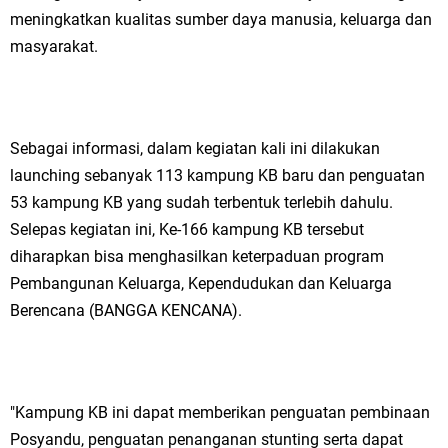
Ketua DPD Golkar Gresik Wongso Negoro Sambut Tahun Baru Islam
meningkatkan kualitas sumber daya manusia, keluarga dan
masyarakat.
1448 H dengan Doa Kedamaian
Wakil Ketua DPRD Gresik Mujid Riduan Sampaikan Doa dan Harapan di
Tahun Baru Islam 1448 H
Sebagai informasi, dalam kegiatan kali ini dilakukan
launching sebanyak 113 kampung KB baru dan penguatan
Selamat Tahun Baru Islam 1 Muharram 1448 H: Pesan Hijrah Drs. H.
53 kampung KB yang sudah terbentuk terlebih dahulu.
Husnul Aqib, M.M. untuk Negeri
Selepas kegiatan ini, Ke-166 kampung KB tersebut
diharapkan bisa menghasilkan keterpaduan program
PDUF MUI Jatim Gelar Doa Awal Tahun Hijriah, Teguhkan Optimisme
Pembangunan Keluarga, Kependudukan dan Keluarga
Berencana (BANGGA KENCANA).
Menuju Indonesia Emas 2045
Reses Anggota DPRD Jabar M. Rizky di Desa Cibitung Wetan: Serap
Aspirasi Petani dan Warga
"Kampung KB ini dapat memberikan penguatan pembinaan
Hari Jadi Pertama PHIGMA: Advokat dan LBH Perkuat Soliditas di
Posyandu, penguatan penanganan stunting serta dapat