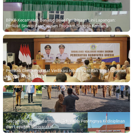
BPKB Kecamatan Benjeng Gelar Pembinaan Lini Lapangan:
Perkuat Sinergi dan Capaian Program Bangga Kencana
Pemkab Gresik Perketat Verifikasi Hibah: Pastikan Tepat Sasaran
Hingga Tingkat Desa
Sekcam Benjeng Sudarmanto, Tekankan Pentingnya Kedisiplinan
dan Layanan Masyarakat