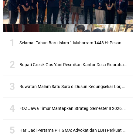
Selamat Tahun Baru Islam 1 Muharram 1448 H: Pesan Hijrah Drs. H. Husnul Aqib, M.M. untuk Negeri
Bupati Gresik Gus Yani Resmikan Kantor Desa Sidoraharjo: Simbol Komitmen Pelayanan Publik dan Kepedulian Sosial
Ruwatan Malam Satu Suro di Dusun Kedungsekar Lor, Tradisi Luhur yang Terus Istiqomah
FOZ Jawa Timur Mantapkan Strategi Semester II 2026, Fokus pada Penguatan SDM Amil dan Kolaborasi BerdampakNarasi
Hari Jadi Pertama PHIGMA: Advokat dan LBH Perkuat Soliditas di Jakarta