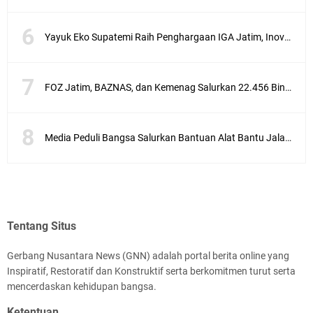
Yayuk Eko Supatemi Raih Penghargaan IGA Jatim, Inovasi Wayang Kulit untuk Anak Berkebutuhan Khusus
FOZ Jatim, BAZNAS, dan Kemenag Salurkan 22.456 Bingkisan Lebaran Yatim Serentak di Berbagai Daerah di Jawa Timur
Media Peduli Bangsa Salurkan Bantuan Alat Bantu Jalan untuk Lansia
Tentang Situs
Gerbang Nusantara News (GNN) adalah portal berita online yang
Inspiratif, Restoratif dan Konstruktif serta berkomitmen turut serta
mencerdaskan kehidupan bangsa.
Ketentuan