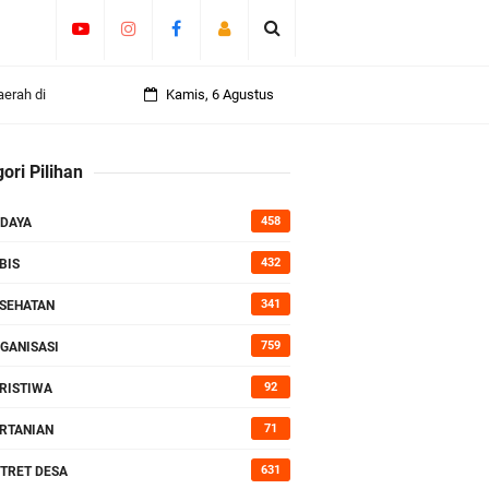
erah di
Kamis, 6 Agustus
ori Pilihan
Kepedulian
458
DAYA
432
BIS
341
SEHATAN
759
GANISASI
92
RISTIWA
71
RTANIAN
631
TRET DESA