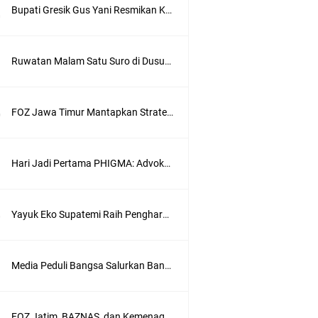
Bupati Gresik Gus Yani Resmikan Kantor Desa Sidoraharjo: Simbol Komitmen Pelayanan Publik dan Kepedulian Sosial
PTSP
Ruwatan Malam Satu Suro di Dusun Kedungsekar Lor, Tradisi Luhur yang Terus Istiqomah
FOZ Jawa Timur Mantapkan Strategi Semester II 2026, Fokus pada Penguatan SDM Amil dan Kolaborasi BerdampakNarasi
i RS
Hari Jadi Pertama PHIGMA: Advokat dan LBH Perkuat Soliditas di Jakarta
 RI
Yayuk Eko Supatemi Raih Penghargaan IGA Jatim, Inovasi Wayang Kulit untuk Anak Berkebutuhan Khusus
an
Media Peduli Bangsa Salurkan Bantuan Alat Bantu Jalan untuk Lansia
rasi
FOZ Jatim, BAZNAS, dan Kemenag Salurkan 22.456 Bingkisan Lebaran Yatim Serentak di Berbagai Daerah di Jawa Timur