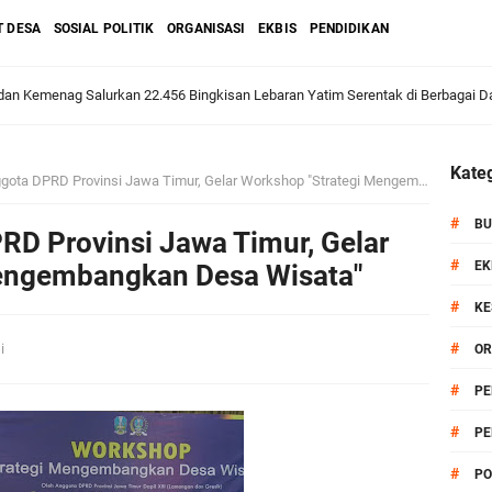
T DESA
SOSIAL POLITIK
ORGANISASI
EKBIS
PENDIDIKAN
an Kemenag Salurkan 22.456 Bingkisan Lebaran Yatim Serentak di Berbagai Da
Kateg
DPRD Provinsi Jawa Timur, Gelar Workshop "Strategi Mengembangkan Desa Wisata"
ni Resmikan Kantor Desa Sidoraharjo: Simbol Komitmen Pelayanan Publik dan 
#
BU
D Provinsi Jawa Timur, Gelar
#
EK
engembangkan Desa Wisata"
#
KE
an Rp10,36 Juta, Perkuat Keberlanjutan Program JKNN
#
si
OR
uro di Dusun Kedungsekar Lor, Tradisi Luhur yang Terus Istiqomah
#
PE
#
PE
esik Wongso Negoro Sambut Tahun Baru Islam 1448 H dengan Doa Kedamaian
#
PO