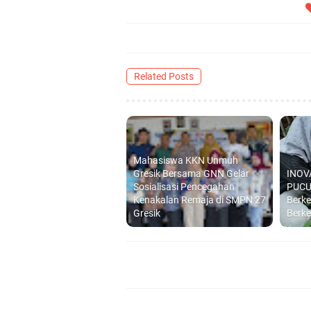
Related Posts
Mahasiswa KKN Unmuh
Gresik Bersama GNN Gelar
INOV
Sosialisasi Pencegahan
PUCU
Kenakalan Remaja di SMPN 27
Berke
Gresik
Berk