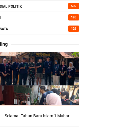
502
SIAL POLITIK
195
I
126
SATA
ding
wik
Selamat Tahun Baru Islam 1 Muharram 1448 H: Pesan Hijrah Drs. H. Husnul Aqib, M.M. untuk Negeri
ung