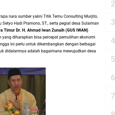
bbach Ma’sum Gelar Penyembelihan Hewan Qurban dari Bupati & Kepala DPM
pa nara sumber yakni Titik Temu Consulting Murjito,
 Setyo Hadi Pramono, ST., serta pegiat desa Sulaiman
wa Timur Dr. H. Ahmad Iwan Zunaih (GUS IWAN)
resik Tebar Berkah Idul Adha, Bagikan Daging Kurban untuk Ratusan Warga
 yang diharapkan bisa percepat pemulihan ekonomi
ehingga ini perlu untuk dikembangkan dengan berbagai
riyah Gelar Penyembelihan Hewan Qurban dari Keluarga Besar dr. Titin Ekowat
masuk didalamnya adalah bagaimana mewujudkan desa
nggang
aya Rosewood Cerme Gresik Berbenah dan Bersolek, Siap Meriahkan HUT Ke 81
dan Warga: Komsos Kebungson Dorong Kepedulian Lingkungan dan Pemberdaya
apkan Strategi Semester II 2026, Fokus pada Penguatan SDM Amil dan Kolabo