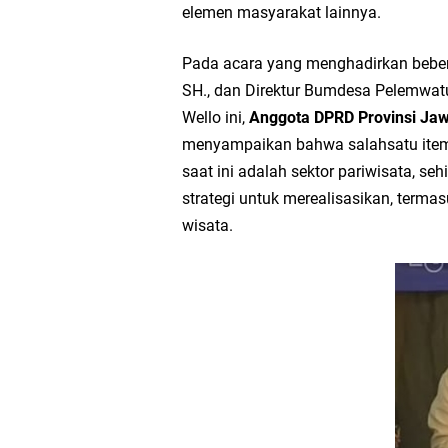
elemen masyarakat lainnya.
Takmir Masjid KH Ro
Pada acara yang menghadirkan bebera
Gresik
SH., dan Direktur Bumdesa Pelemwatu
Wello ini,
Anggota DPRD Provinsi Ja
DPC PDI Perjuangan G
menyampaikan bahwa salahsatu item
saat ini adalah sektor pariwisata, s
Ponpes Himmatul Khoi
strategi untuk merealisasikan, ter
wisata.
Wates Husada Balongpa
RT 03 RW 01 Patra R
Sinergi Pemerintah 
Ekonomi Lokal
FOZ Jawa Timur Mant