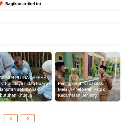
Bagikan artikel ini
ASI SLB PUTRA DAERAH
K: Budidaya Lidah Buaya
Peningkatan Kapasitas
lanjutan untuk Anak
Melalui Apel Senin Pagi di
ebutuhan Khusus
Kecamatan Benjeng