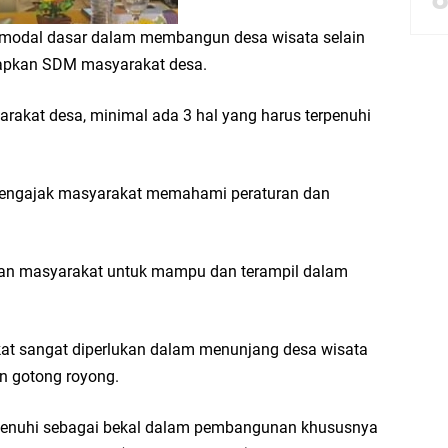
modal dasar dalam membangun desa wisata selain
iapkan SDM masyarakat desa.
Salurkan Bantuan Alat Bantu Jalan untuk Lansia
arakat desa, minimal ada 3 hal yang harus terpenuhi
et: Doa Bersama dan Pelestarian Budaya Leluhur
 mengajak masyarakat memahami peraturan dan
6 siap Digelar, Ajang Strategis Cetak Atlet Menuju Porprov Jatim 2027
anik Pati Raya: Meneguhkan Kemandirian Pangan, Merawat Alam, Menyelamat
apkan masyarakat untuk mampu dan terampil dalam
Pecahkan Rekor MURI, KWGe Angkat Kuliner Gresik ke Panggung Dunia
rakat sangat diperlukan dalam menunjang desa wisata
n gotong royong.
us penuhi sebagai bekal dalam pembangunan khususnya