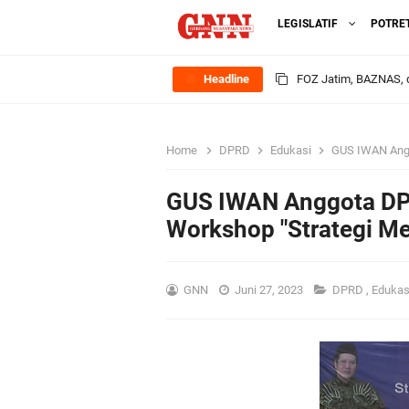
LEGISLATIF
POTRE
Headline
FOZ Jatim, BAZNAS, d
Jawa Timur
Home
DPRD
Edukasi
GUS IWAN Anggota 
Bupati Gresik Gus Ya
GUS IWAN Anggota DPR
Sosial
Workshop "Strategi M
Optik Merlin Donasik
GNN
Juni 27, 2023
DPRD
,
Eduka
Ruwatan Malam Satu S
Ketua DPD Golkar Gr