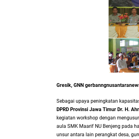
Wakil Ketua DPRD Gr
Selamat Tahun Baru I
PDUF MUI Jatim Gela
Reses Anggota DPRD J
Hari Jadi Pertama PH
Pemdes Cibanteng Sal
Gresik, GNN gerbanngnusantarane
Zakat Produktif Do
Sebagai upaya peningkatan kapasita
DPRD Provinsi Jawa Timur Dr. H. Ah
Karang Taruna Gresi
kegiatan workshop dengan mengusun
aula SMK Maarif NU Benjeng pada har
Nila Yani Apresiasi 
unsur antara lain perangkat desa, gu