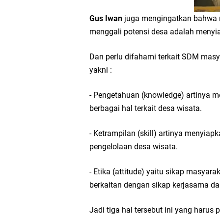
Gus Iwan
juga mengingatkan bahwa 
BerdampakNarasi
menggali potensi desa adalah meny
Media Peduli Bangsa 
Dan perlu difahami terkait SDM masy
yakni :
Tasyakuran Desa Dap
- Pengetahuan (knowledge) artinya
Bupati Gresik Cup 202
berbagai hal terkait desa wisata.
Workshop Petani Org
- Ketrampilan (skill) artinya menyi
pengelolaan desa wisata.
Tumpeng Nasi Krawu 
- Etika (attitude) yaitu sikap masya
berkaitan dengan sikap kerjasama da
Jadi tiga hal tersebut ini yang har