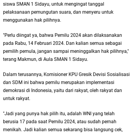
siswa SMAN 1 Sidayu, untuk mengingat tanggal
Ketua DPD Golkar Gresik Wongso Negoro Sambut Tahun Baru Islam
pelaksanaan pemungutan suara, dan menyeru untuk
1448 H dengan Doa Kedamaian
menggunakan hak pilihnya.
Wakil Ketua DPRD Gresik Mujid Riduan Sampaikan Doa dan Harapan di
"Perlu diingat ya, bahwa Pemilu 2024 akan dilaksanakan
Tahun Baru Islam 1448 H
pada Rabu, 14 Februari 2024. Dan kalian semua sebagai
pemilih pemula, jangan sampai meninggalkan hak pilihnya,"
Selamat Tahun Baru Islam 1 Muharram 1448 H: Pesan Hijrah Drs. H.
terang Makmun, di Aula SMAN 1 Sidayu.
Husnul Aqib, M.M. untuk Negeri
Dalam terusannya, Komisioner KPU Gresik Devisi Sosialisasi
PDUF MUI Jatim Gelar Doa Awal Tahun Hijriah, Teguhkan Optimisme
dan SDM ini bahwa pemilu merupakan implementasi
demokrasi di Indonesia, yaitu dari rakyat, oleh rakyat dan
Menuju Indonesia Emas 2045
untuk rakyat.
Reses Anggota DPRD Jabar M. Rizky di Desa Cibitung Wetan: Serap
"Jadi yang punya hak pilih itu, adalah WNI yang telah
Aspirasi Petani dan Warga
berusia 17 pada saat Pemilu 2024, atau sudah pernah
menikah. Jadi kalian semua sekarang bisa langsung cek,
Hari Jadi Pertama PHIGMA: Advokat dan LBH Perkuat Soliditas di