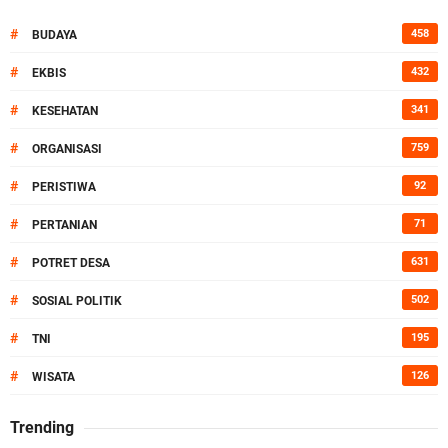
#
458
BUDAYA
#
432
EKBIS
#
341
KESEHATAN
#
759
ORGANISASI
#
92
PERISTIWA
#
71
PERTANIAN
#
631
POTRET DESA
#
502
SOSIAL POLITIK
#
195
TNI
#
126
WISATA
Trending