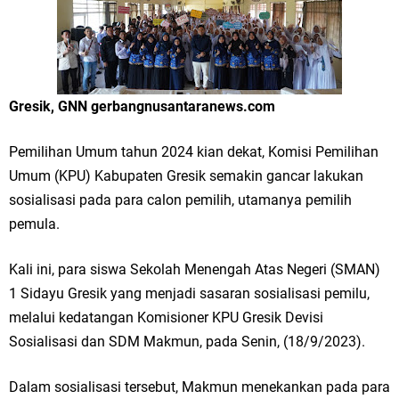
Merawat Alam, Menyelamatkan Bumi
Tumpeng Nasi Krawu Pecahkan Rekor MURI, KWGe Angkat Kuliner
Gresik ke Panggung Dunia
Gresik, GNN gerbangnusantaranews.com
FOZ Jatim, BAZNAS, dan Kemenag Salurkan 22.456 Bingkisan Lebaran
Pemilihan Umum tahun 2024 kian dekat, Komisi Pemilihan
Yatim Serentak di Berbagai Daerah di Jawa Timur
Umum (KPU) Kabupaten Gresik semakin gancar lakukan
Bupati Gresik Gus Yani Resmikan Kantor Desa Sidoraharjo: Simbol
sosialisasi pada para calon pemilih, utamanya pemilih
pemula.
Komitmen Pelayanan Publik dan Kepedulian Sosial
Optik Merlin Donasikan Rp10,36 Juta, Perkuat Keberlanjutan Program
Kali ini, para siswa Sekolah Menengah Atas Negeri (SMAN)
1 Sidayu Gresik yang menjadi sasaran sosialisasi pemilu,
JKNN
melalui kedatangan Komisioner KPU Gresik Devisi
Ruwatan Malam Satu Suro di Dusun Kedungsekar Lor, Tradisi Luhur
Sosialisasi dan SDM Makmun, pada Senin, (18/9/2023).
yang Terus Istiqomah
Dalam sosialisasi tersebut, Makmun menekankan pada para