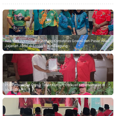
Nila Yani Apresiasi Launching Komunitas Gowes dan Pasar Ahad
Jajanan Jadul di Ecopark Randuagung
PDI Perjuangan Gresik Tebar Kurban, Perkuat Kebersamaan di
Idul Adha