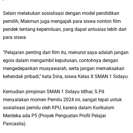
Qurban dari Bupati & Kepala DPMPTSP Gresik
Selain melakukan sosialisasi dengan model pendidikan
DPC PDI Perjuangan Gresik Tebar Berkah Idul Adha, Bagikan Daging
pemilih, Makmun juga mengajak para siswa nonton film
Kurban untuk Ratusan Warga
pendek tentang kepemiluan, yang dapat antusias lebih dari
para siswa.
Ponpes Himmatul Khoiriyah Gelar Penyembelihan Hewan Qurban dari
Keluarga Besar dr. Titin Ekowati RS Wates Husada Balongpanggang
"Pelajaran penting dari film itu, menurut saya adalah jangan
egois dalam mengambil keputusan, contohnya dengan
RT 03 RW 01 Patra Raya Rosewood Cerme Gresik Berbenah dan
mengedepankan musyawarah, serta jangan memaksakan
Bersolek, Siap Meriahkan HUT Ke 81 RI
kehendak pribadi," kata Dina, siswa Kelas X SMAN 1 Sidayu.
Minggu, 9 Agustus
Kemudian pimpinan SMAN 1 Sidayu Idlhar, S.Pd
menyatakan momen Pemilu 2024 ini, sangat tepat untuk
sosialisasi pemilu oleh KPU, karena dalam Kurikulum
Merdeka ada P5 (Proyek Penguatan Profil Pelajar
Pancasila).