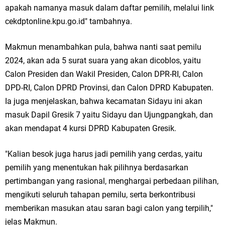
apakah namanya masuk dalam daftar pemilih, melalui link
Jakarta
cekdptonline.kpu.go.id" tambahnya.
Pemdes Cibanteng Salurkan PMT: Cegah Stunting, Perkuat Gizi Balita
Makmun menambahkan pula, bahwa nanti saat pemilu
dan Ibu Hamil Narasi
2024, akan ada 5 surat suara yang akan dicoblos, yaitu
Calon Presiden dan Wakil Presiden, Calon DPR-RI, Calon
Zakat Produktif Dorong Kemandirian UMKM, LAZISNU Kedamean Bantu
DPD-RI, Calon DPRD Provinsi, dan Calon DPRD Kabupaten.
Kembangkan Warung Bu Wiwik
Ia juga menjelaskan, bahwa kecamatan Sidayu ini akan
masuk Dapil Gresik 7 yaitu Sidayu dan Ujungpangkah, dan
Karang Taruna Gresik Perkuat Ekonomi Lewat Pemanfaatan Gedung C
akan mendapat 4 kursi DPRD Kabupaten Gresik.
Islamic Center
"Kalian besok juga harus jadi pemilih yang cerdas, yaitu
Nila Yani Apresiasi Launching Komunitas Gowes dan Pasar Ahad
pemilih yang menentukan hak pilihnya berdasarkan
pertimbangan yang rasional, menghargai perbedaan pilihan,
Jajanan Jadul di Ecopark Randuagung
mengikuti seluruh tahapan pemilu, serta berkontribusi
Takmir Masjid KH Robbach Ma’sum Gelar Penyembelihan Hewan
memberikan masukan atau saran bagi calon yang terpilih,"
jelas Makmun.