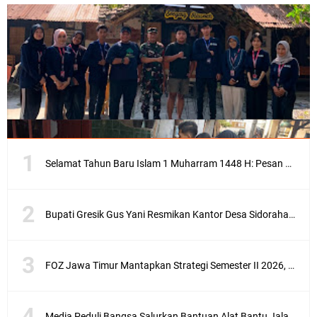
Selamat Tahun Baru Islam 1 Muharram 1448 H: Pesan Hijrah Drs. H. Husnul Aqib, M.M. untuk Negeri
Bupati Gresik Gus Yani Resmikan Kantor Desa Sidoraharjo: Simbol Komitmen Pelayanan Publik dan Kepedulian Sosial
FOZ Jawa Timur Mantapkan Strategi Semester II 2026, Fokus pada Penguatan SDM Amil dan Kolaborasi BerdampakNarasi
Media Peduli Bangsa Salurkan Bantuan Alat Bantu Jalan untuk Lansia