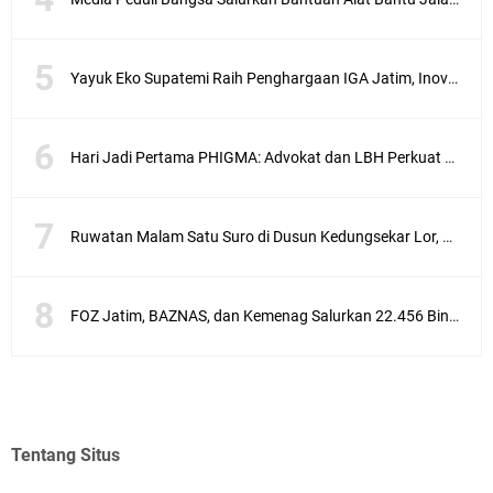
Yayuk Eko Supatemi Raih Penghargaan IGA Jatim, Inovasi Wayang Kulit untuk Anak Berkebutuhan Khusus
Hari Jadi Pertama PHIGMA: Advokat dan LBH Perkuat Soliditas di Jakarta
Ruwatan Malam Satu Suro di Dusun Kedungsekar Lor, Tradisi Luhur yang Terus Istiqomah
FOZ Jatim, BAZNAS, dan Kemenag Salurkan 22.456 Bingkisan Lebaran Yatim Serentak di Berbagai Daerah di Jawa Timur
Tentang Situs