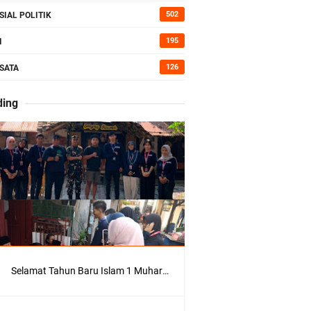
kan Bumi
502
SIAL POLITIK
195
I
126
SATA
erah di
ding
Kepedulian
Selamat Tahun Baru Islam 1 Muharram 1448 H: Pesan Hijrah Drs. H. Husnul Aqib, M.M. untuk Negeri