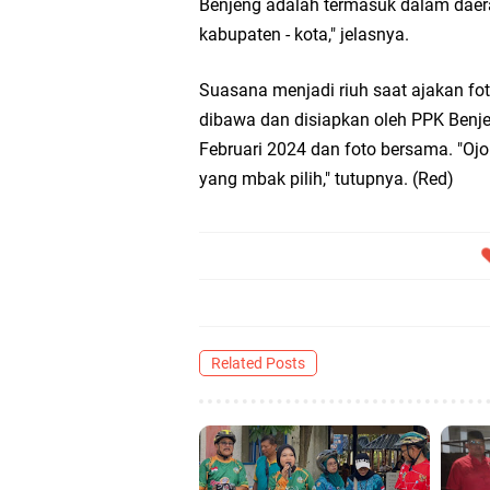
Benjeng adalah termasuk dalam daer
kabupaten - kota," jelasnya.
Takmir Masjid KH Ro
Suasana menjadi riuh saat ajakan fo
Gresik
dibawa dan disiapkan oleh PPK Benje
Februari 2024 dan foto bersama. "Oj
DPC PDI Perjuangan G
yang mbak pilih," tutupnya. (Red)
Ponpes Himmatul Khoi
Wates Husada Balongpa
RT 03 RW 01 Patra R
Related Posts