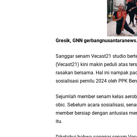
Workshop Petani Org
Tumpeng Nasi Krawu 
FOZ Jatim, BAZNAS, d
Gresik, GNN gerbangnusantaranew
Jawa Timur
Sanggar senam Vecast21 studio bert
(Vecast21) kini makin peduli atas ter
Bupati Gresik Gus Ya
rasakan bersama. Hal ini nampak pa
Sosial
sosialisasi pemilu 2024 oleh PPK Ben
Sejumlah member senam kelas aerob
Optik Merlin Donasik
obic. Sebelum acara sosialisasi, sena
Ruwatan Malam Satu S
member bersiap dengan antusias me
itu.
Ketua DPD Golkar Gr
Diketahui bahwa sanggar senam Veca