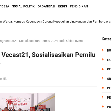
T DESA
SOSIAL POLITIK
ORGANISASI
EKBIS
PENDIDIKAN
dan Warga: Komsos Kebungson Dorong Kepedulian Lingkungan dan Pemberdaya
Kateg
g Vecast21, Sosialisasikan Pemilu 2024 pada Obic Lovers
apkan Strategi Semester II 2026, Fokus pada Penguatan SDM Amil dan Kolabo
#
BU
Vecast21, Sosialisasikan Pemilu
#
EK
s
#
KE
Salurkan Bantuan Alat Bantu Jalan untuk Lansia
#
olitik
OR
et: Doa Bersama dan Pelestarian Budaya Leluhur
#
PE
#
PE
6 siap Digelar, Ajang Strategis Cetak Atlet Menuju Porprov Jatim 2027
#
PO