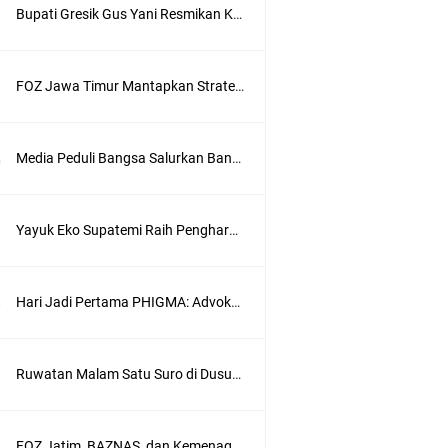
Bupati Gresik Gus Yani Resmikan Kantor Desa Sidoraharjo: Simbol Komitmen Pelayanan Publik dan Kepedulian Sosial
FOZ Jawa Timur Mantapkan Strategi Semester II 2026, Fokus pada Penguatan SDM Amil dan Kolaborasi BerdampakNarasi
Media Peduli Bangsa Salurkan Bantuan Alat Bantu Jalan untuk Lansia
Yayuk Eko Supatemi Raih Penghargaan IGA Jatim, Inovasi Wayang Kulit untuk Anak Berkebutuhan Khusus
Hari Jadi Pertama PHIGMA: Advokat dan LBH Perkuat Soliditas di Jakarta
wik
Ruwatan Malam Satu Suro di Dusun Kedungsekar Lor, Tradisi Luhur yang Terus Istiqomah
ung
FOZ Jatim, BAZNAS, dan Kemenag Salurkan 22.456 Bingkisan Lebaran Yatim Serentak di Berbagai Daerah di Jawa Timur