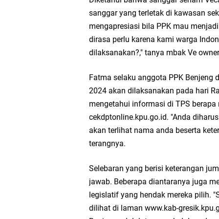
Wakil Ketua DPRD Gr
sanggar yang terletak di kawasan se
mengapresiasi bila PPK mau menjadik
Selamat Tahun Baru I
dirasa perlu karena kami warga Indon
dilaksanakan?," tanya mbak Ve owne
PDUF MUI Jatim Gela
Fatma selaku anggota PPK Benjeng 
Reses Anggota DPRD J
2024 akan dilaksanakan pada hari Ra
mengetahui informasi di TPS berapa 
Hari Jadi Pertama PH
cekdptonline.kpu.go.id. "Anda diharu
akan terlihat nama anda beserta ket
Pemdes Cibanteng Sal
terangnya.
Zakat Produktif Do
Selebaran yang berisi keterangan juml
jawab. Beberapa diantaranya juga 
Karang Taruna Gresi
legislatif yang hendak mereka pilih.
dilihat di laman www.kab-gresik.kpu.
Nila Yani Apresiasi 