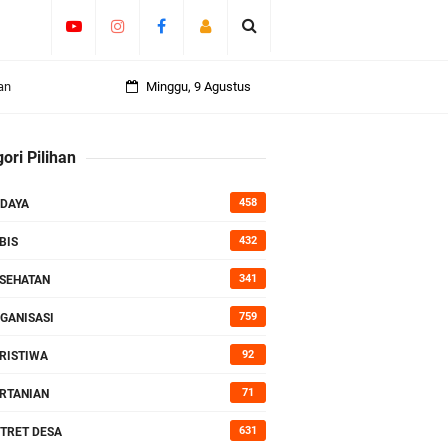
an
Minggu, 9 Agustus
ori Pilihan
rasi
458
DAYA
432
BIS
341
SEHATAN
759
GANISASI
92
RISTIWA
71
RTANIAN
631
TRET DESA