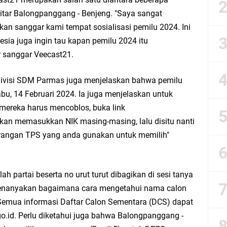
esik Mujid Riduan Sampaikan Doa dan Harapan di Tahun Baru Islam 1448 H
kitar Balongpanggang - Benjeng. "Saya sangat
an sanggar kami tempat sosialisasi pemilu 2024. Ini
slam 1 Muharram 1448 H: Pesan Hijrah Drs. H. Husnul Aqib, M.M. untuk Negeri
esia juga ingin tau kapan pemilu 2024 itu
r sanggar Veecast21.
r Doa Awal Tahun Hijriah, Teguhkan Optimisme Menuju Indonesia Emas 2045
divisi SDM Parmas juga menjelaskan bahwa pemilu
abar M. Rizky di Desa Cibitung Wetan: Serap Aspirasi Petani dan Warga
bu, 14 Februari 2024. Ia juga menjelaskan untuk
mereka harus mencoblos, buka link
IGMA: Advokat dan LBH Perkuat Soliditas di Jakarta
skan memasukkan NIK masing-masing, lalu disitu nanti
erangan TPS yang anda gunakan untuk memilih"
urkan PMT: Cegah Stunting, Perkuat Gizi Balita dan Ibu Hamil Narasi
rong Kemandirian UMKM, LAZISNU Kedamean Bantu Kembangkan Warung Bu Wi
ah partai beserta no urut turut dibagikan di sesi tanya
menanyakan bagaimana cara mengetahui nama calon
k Perkuat Ekonomi Lewat Pemanfaatan Gedung C Islamic Center
 "Semua informasi Daftar Calon Sementara (DCS) dapat
go.id. Perlu diketahui juga bahwa Balongpanggang -
Launching Komunitas Gowes dan Pasar Ahad Jajanan Jadul di Ecopark Randuag