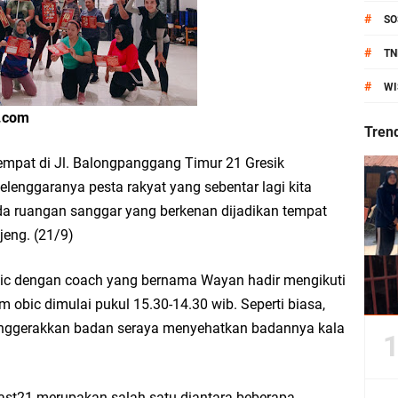
anik Pati Raya: Meneguhkan Kemandirian Pangan, Merawat Alam, Menyelamat
#
SO
Pecahkan Rekor MURI, KWGe Angkat Kuliner Gresik ke Panggung Dunia
#
TN
#
WI
an Kemenag Salurkan 22.456 Bingkisan Lebaran Yatim Serentak di Berbagai Da
s.com
Tren
empat di Jl. Balongpanggang Timur 21 Gresik
selenggaranya pesta rakyat yang sebentar lagi kita
ni Resmikan Kantor Desa Sidoraharjo: Simbol Komitmen Pelayanan Publik dan 
da ruangan sanggar yang berkenan dijadikan tempat
jeng. (21/9)
ic dengan coach yang bernama Wayan hadir mengikuti
an Rp10,36 Juta, Perkuat Keberlanjutan Program JKNN
m obic dimulai pukul 15.30-14.30 wib. Seperti biasa,
uro di Dusun Kedungsekar Lor, Tradisi Luhur yang Terus Istiqomah
nggerakkan badan seraya menyehatkan badannya kala
esik Wongso Negoro Sambut Tahun Baru Islam 1448 H dengan Doa Kedamaian
st21 merupakan salah satu diantara beberapa