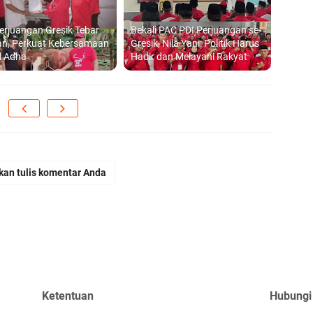
erjuangan Gresik Tebar
Bekali PAC PDI Perjuangan se-
an, Perkuat Kebersamaan
Gresik, Nila Yani: Politik Harus
ul Adha
Hadir dan Melayani Rakyat
kan tulis komentar Anda
Ketentuan
Hubungi