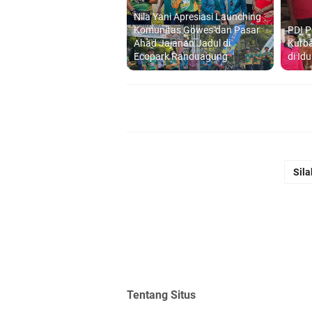
Nila Yani Apresiasi Launching
Komunitas Gowes dan Pasar
PDI P
Ahad Jajanan Jadul di
Kurb
Ecopark Randuagung
di Id
Sila
Tentang Situs