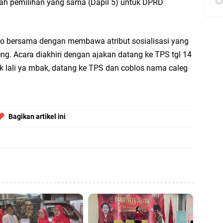
ah pemilihan yang sama (Dapil 5) untuk DPRD
bbach Ma’sum Gelar Penyembelihan Hewan Qurban dari Bupati & Kepala DPM
to bersama dengan membawa atribut sosialisasi yang
ng. Acara diakhiri dengan ajakan datang ke TPS tgl 14
ok lali ya mbak, datang ke TPS dan coblos nama caleg
resik Tebar Berkah Idul Adha, Bagikan Daging Kurban untuk Ratusan Warga
riyah Gelar Penyembelihan Hewan Qurban dari Keluarga Besar dr. Titin Ekowat
Bagikan artikel ini
nggang
aya Rosewood Cerme Gresik Berbenah dan Bersolek, Siap Meriahkan HUT Ke 81