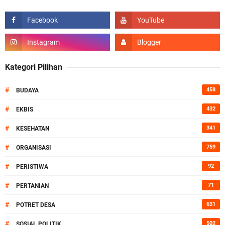
Kategori Pilihan
#
458
BUDAYA
#
432
EKBIS
#
341
KESEHATAN
#
759
ORGANISASI
#
92
PERISTIWA
#
71
PERTANIAN
#
631
POTRET DESA
#
502
SOSIAL POLITIK