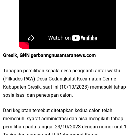
Merawat Alam, Menyelamatkan Bumi
Tumpeng Nasi Krawu Pecahkan Rekor MURI, KWGe Angkat Kuliner
Gresik ke Panggung Dunia
FOZ Jatim, BAZNAS, dan Kemenag Salurkan 22.456 Bingkisan Lebaran
Yatim Serentak di Berbagai Daerah di Jawa Timur
Gresik, GNN gerbanngnusantaranews.com
Bupati Gresik Gus Yani Resmikan Kantor Desa Sidoraharjo: Simbol
Tahapan pemilihan kepala desa pengganti antar waktu
Komitmen Pelayanan Publik dan Kepedulian Sosial
(Pilkades PAW) Desa Gedangkulut Kecamatan Cerme
Kabupaten Gresik, saat ini (10/10/2023) memasuki tahap
Optik Merlin Donasikan Rp10,36 Juta, Perkuat Keberlanjutan Program
sosialisasi dan penetapan calon.
JKNN
Dari kegiatan tersebut ditetapkan kedua calon telah
Ruwatan Malam Satu Suro di Dusun Kedungsekar Lor, Tradisi Luhur
memenuhi syarat administrasi dan bisa mengikuti tahap
pemilihan pada tanggal 23/10/2023 dengan nomor urut 1.
yang Terus Istiqomah
Tasim dan nomor urut H. Muhammad Saroni