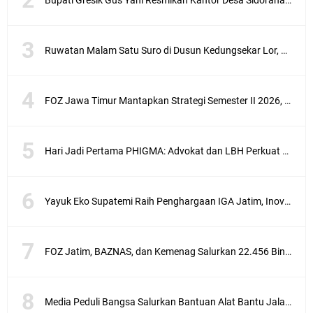
Bupati Gresik Gus Yani Resmikan Kantor Desa Sidoraharjo: Simbol Komitmen Pelayanan Publik dan Kepedulian Sosial
Ruwatan Malam Satu Suro di Dusun Kedungsekar Lor, Tradisi Luhur yang Terus Istiqomah
FOZ Jawa Timur Mantapkan Strategi Semester II 2026, Fokus pada Penguatan SDM Amil dan Kolaborasi BerdampakNarasi
Hari Jadi Pertama PHIGMA: Advokat dan LBH Perkuat Soliditas di Jakarta
Yayuk Eko Supatemi Raih Penghargaan IGA Jatim, Inovasi Wayang Kulit untuk Anak Berkebutuhan Khusus
FOZ Jatim, BAZNAS, dan Kemenag Salurkan 22.456 Bingkisan Lebaran Yatim Serentak di Berbagai Daerah di Jawa Timur
Media Peduli Bangsa Salurkan Bantuan Alat Bantu Jalan untuk Lansia