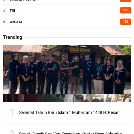
#
195
TNI
#
126
WISATA
Trending
Selamat Tahun Baru Islam 1 Muharram 1448 H: Pesan Hijrah Drs. H. Husnul Aqib, M.M. untuk Negeri