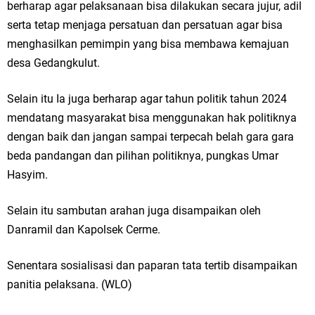
berharap agar pelaksanaan bisa dilakukan secara jujur, adil
Jakarta
serta tetap menjaga persatuan dan persatuan agar bisa
menghasilkan pemimpin yang bisa membawa kemajuan
Pemdes Cibanteng Salurkan PMT: Cegah Stunting, Perkuat Gizi Balita
desa Gedangkulut.
dan Ibu Hamil Narasi
Selain itu Ia juga berharap agar tahun politik tahun 2024
Zakat Produktif Dorong Kemandirian UMKM, LAZISNU Kedamean Bantu
mendatang masyarakat bisa menggunakan hak politiknya
dengan baik dan jangan sampai terpecah belah gara gara
Kembangkan Warung Bu Wiwik
beda pandangan dan pilihan politiknya, pungkas Umar
Karang Taruna Gresik Perkuat Ekonomi Lewat Pemanfaatan Gedung C
Hasyim.
Islamic Center
Selain itu sambutan arahan juga disampaikan oleh
Nila Yani Apresiasi Launching Komunitas Gowes dan Pasar Ahad
Danramil dan Kapolsek Cerme.
Jajanan Jadul di Ecopark Randuagung
Senentara sosialisasi dan paparan tata tertib disampaikan
panitia pelaksana. (WLO)
Takmir Masjid KH Robbach Ma’sum Gelar Penyembelihan Hewan