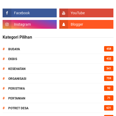
Kategori Pilihan
#
458
BUDAYA
#
432
EKBIS
#
341
KESEHATAN
#
759
ORGANISASI
#
92
PERISTIWA
#
71
PERTANIAN
#
631
POTRET DESA