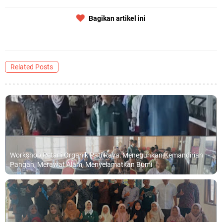
Qurban dari Bupati & Kepala DPMPTSP Gresik
Bagikan artikel ini
DPC PDI Perjuangan Gresik Tebar Berkah Idul Adha, Bagikan Daging
Kurban untuk Ratusan Warga
Ponpes Himmatul Khoiriyah Gelar Penyembelihan Hewan Qurban dari
Related Posts
Keluarga Besar dr. Titin Ekowati RS Wates Husada Balongpanggang
RT 03 RW 01 Patra Raya Rosewood Cerme Gresik Berbenah dan
Jumat, 7 Agustus
Bersolek, Siap Meriahkan HUT Ke 81 RI
Workshop Petani Organik Pati Raya: Meneguhkan Kemandirian
Pangan, Merawat Alam, Menyelamatkan Bumi