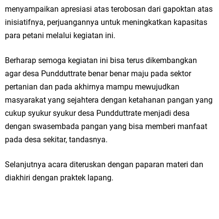
menyampaikan apresiasi atas terobosan dari gapoktan atas
Jakarta
inisiatifnya, perjuangannya untuk meningkatkan kapasitas
para petani melalui kegiatan ini.
Pemdes Cibanteng Salurkan PMT: Cegah Stunting, Perkuat Gizi Balita
dan Ibu Hamil Narasi
Berharap semoga kegiatan ini bisa terus dikembangkan
agar desa Pundduttrate benar benar maju pada sektor
Zakat Produktif Dorong Kemandirian UMKM, LAZISNU Kedamean Bantu
pertanian dan pada akhirnya mampu mewujudkan
Kembangkan Warung Bu Wiwik
masyarakat yang sejahtera dengan ketahanan pangan yang
cukup syukur syukur desa Pundduttrate menjadi desa
Karang Taruna Gresik Perkuat Ekonomi Lewat Pemanfaatan Gedung C
dengan swasembada pangan yang bisa memberi manfaat
Islamic Center
pada desa sekitar, tandasnya.
Nila Yani Apresiasi Launching Komunitas Gowes dan Pasar Ahad
Selanjutnya acara diteruskan dengan paparan materi dan
diakhiri dengan praktek lapang.
Jajanan Jadul di Ecopark Randuagung
Takmir Masjid KH Robbach Ma’sum Gelar Penyembelihan Hewan