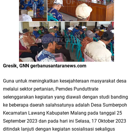
Merawat Alam, Menyelamatkan Bumi
Tumpeng Nasi Krawu Pecahkan Rekor MURI, KWGe Angkat Kuliner
Gresik ke Panggung Dunia
FOZ Jatim, BAZNAS, dan Kemenag Salurkan 22.456 Bingkisan Lebaran
Yatim Serentak di Berbagai Daerah di Jawa Timur
Bupati Gresik Gus Yani Resmikan Kantor Desa Sidoraharjo: Simbol
Gresik, GNN gerbanusantaranews.com
Komitmen Pelayanan Publik dan Kepedulian Sosial
Guna untuk meningkatkan kesejahteraan masyarakat desa
Optik Merlin Donasikan Rp10,36 Juta, Perkuat Keberlanjutan Program
melalui sektor pertanian, Pemdes Punduttrate
selenggarakan kegiatan yang diawali dengan studi banding
JKNN
ke beberapa daerah salahsatunya adalah Desa Sumberpoh
Kecamatan Lawang Kabupaten Malang pada tanggal 25
Ruwatan Malam Satu Suro di Dusun Kedungsekar Lor, Tradisi Luhur
September 2023 dan pada hari ini Selasa, 17 Oktober 2023
yang Terus Istiqomah
ditindak lanjuti dengan kegiatan sosialisasi sekaligus