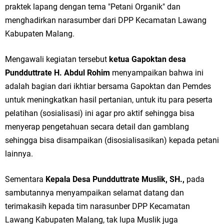
praktek lapang dengan tema "Petani Organik" dan
Ketua DPD Golkar Gresik Wongso Negoro Sambut Tahun Baru Islam
menghadirkan narasumber dari DPP Kecamatan Lawang
1448 H dengan Doa Kedamaian
Kabupaten Malang.
Wakil Ketua DPRD Gresik Mujid Riduan Sampaikan Doa dan Harapan di
Mengawali kegiatan tersebut
ketua Gapoktan desa
Tahun Baru Islam 1448 H
Pundduttrate H. Abdul Rohim
menyampaikan bahwa ini
adalah bagian dari ikhtiar bersama Gapoktan dan Pemdes
Selamat Tahun Baru Islam 1 Muharram 1448 H: Pesan Hijrah Drs. H.
untuk meningkatkan hasil pertanian, untuk itu para peserta
pelatihan (sosialisasi) ini agar pro aktif sehingga bisa
Husnul Aqib, M.M. untuk Negeri
menyerap pengetahuan secara detail dan gamblang
PDUF MUI Jatim Gelar Doa Awal Tahun Hijriah, Teguhkan Optimisme
sehingga bisa disampaikan (disosialisasikan) kepada petani
lainnya.
Menuju Indonesia Emas 2045
Reses Anggota DPRD Jabar M. Rizky di Desa Cibitung Wetan: Serap
Sementara
Kepala Desa Pundduttrate Muslik, SH.,
pada
sambutannya menyampaikan selamat datang dan
Aspirasi Petani dan Warga
terimakasih kepada tim narasunber DPP Kecamatan
Hari Jadi Pertama PHIGMA: Advokat dan LBH Perkuat Soliditas di
Lawang Kabupaten Malang, tak lupa Muslik juga