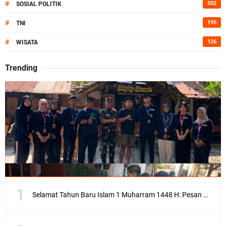
#
502
SOSIAL POLITIK
#
195
TNI
#
126
WISATA
Trending
Selamat Tahun Baru Islam 1 Muharram 1448 H: Pesan Hijrah Drs. H. Husnul Aqib, M.M. untuk Negeri