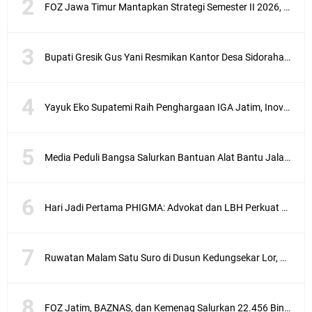
FOZ Jawa Timur Mantapkan Strategi Semester II 2026, Fokus pada Penguatan SDM Amil dan Kolaborasi BerdampakNarasi
Bupati Gresik Gus Yani Resmikan Kantor Desa Sidoraharjo: Simbol Komitmen Pelayanan Publik dan Kepedulian Sosial
Yayuk Eko Supatemi Raih Penghargaan IGA Jatim, Inovasi Wayang Kulit untuk Anak Berkebutuhan Khusus
Media Peduli Bangsa Salurkan Bantuan Alat Bantu Jalan untuk Lansia
Hari Jadi Pertama PHIGMA: Advokat dan LBH Perkuat Soliditas di Jakarta
Ruwatan Malam Satu Suro di Dusun Kedungsekar Lor, Tradisi Luhur yang Terus Istiqomah
FOZ Jatim, BAZNAS, dan Kemenag Salurkan 22.456 Bingkisan Lebaran Yatim Serentak di Berbagai Daerah di Jawa Timur