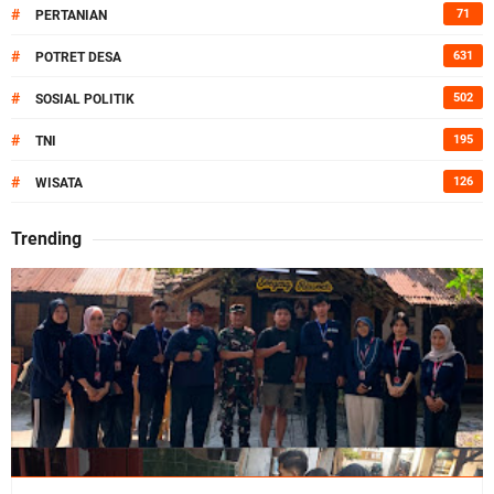
#
71
PERTANIAN
#
631
POTRET DESA
#
502
SOSIAL POLITIK
#
195
TNI
#
126
WISATA
Trending