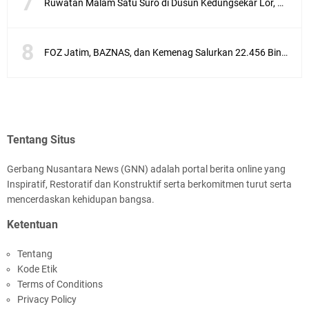
Ruwatan Malam Satu Suro di Dusun Kedungsekar Lor, Tradisi Luhur yang Terus Istiqomah
FOZ Jatim, BAZNAS, dan Kemenag Salurkan 22.456 Bingkisan Lebaran Yatim Serentak di Berbagai Daerah di Jawa Timur
Tentang Situs
Gerbang Nusantara News (GNN) adalah portal berita online yang
Inspiratif, Restoratif dan Konstruktif serta berkomitmen turut serta
mencerdaskan kehidupan bangsa.
Ketentuan
Tentang
Kode Etik
Terms of Conditions
Privacy Policy