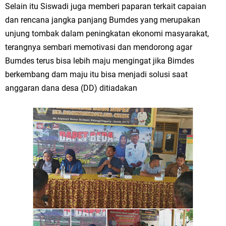
Selain itu Siswadi juga memberi paparan terkait capaian
Ketua DPD Golkar Gresik Wongso Negoro Sambut Tahun Baru Islam
dan rencana jangka panjang Bumdes yang merupakan
1448 H dengan Doa Kedamaian
unjung tombak dalam peningkatan ekonomi masyarakat,
terangnya sembari memotivasi dan mendorong agar
Wakil Ketua DPRD Gresik Mujid Riduan Sampaikan Doa dan Harapan di
Bumdes terus bisa lebih maju mengingat jika Bimdes
Tahun Baru Islam 1448 H
berkembang dam maju itu bisa menjadi solusi saat
anggaran dana desa (DD) ditiadakan
Selamat Tahun Baru Islam 1 Muharram 1448 H: Pesan Hijrah Drs. H.
Husnul Aqib, M.M. untuk Negeri
PDUF MUI Jatim Gelar Doa Awal Tahun Hijriah, Teguhkan Optimisme
Menuju Indonesia Emas 2045
Reses Anggota DPRD Jabar M. Rizky di Desa Cibitung Wetan: Serap
Aspirasi Petani dan Warga
Hari Jadi Pertama PHIGMA: Advokat dan LBH Perkuat Soliditas di