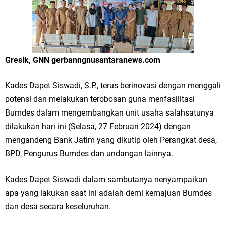
Merawat Alam, Menyelamatkan Bumi
Tumpeng Nasi Krawu Pecahkan Rekor MURI, KWGe Angkat Kuliner
Gresik ke Panggung Dunia
Gresik, GNN gerbanngnusantaranews.com
FOZ Jatim, BAZNAS, dan Kemenag Salurkan 22.456 Bingkisan Lebaran
Kades Dapet Siswadi, S.P., terus berinovasi dengan menggali
Yatim Serentak di Berbagai Daerah di Jawa Timur
potensi dan melakukan terobosan guna menfasilitasi
Bupati Gresik Gus Yani Resmikan Kantor Desa Sidoraharjo: Simbol
Bumdes dalam mengembangkan unit usaha salahsatunya
dilakukan hari ini (Selasa, 27 Februari 2024) dengan
Komitmen Pelayanan Publik dan Kepedulian Sosial
mengandeng Bank Jatim yang dikutip oleh Perangkat desa,
Optik Merlin Donasikan Rp10,36 Juta, Perkuat Keberlanjutan Program
BPD, Pengurus Bumdes dan undangan lainnya.
JKNN
Kades Dapet Siswadi dalam sambutanya nenyampaikan
Ruwatan Malam Satu Suro di Dusun Kedungsekar Lor, Tradisi Luhur
apa yang lakukan saat ini adalah demi kemajuan Bumdes
dan desa secara keseluruhan.
yang Terus Istiqomah