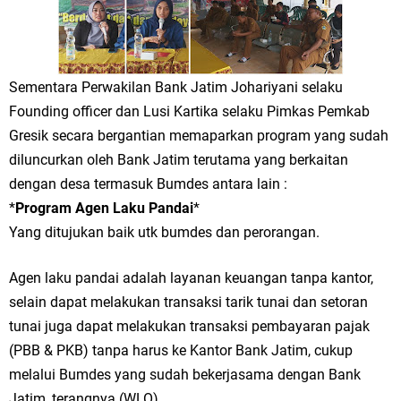
Jakarta
Pemdes Cibanteng Salurkan PMT: Cegah Stunting, Perkuat Gizi Balita
Sementara Perwakilan Bank Jatim Johariyani selaku
dan Ibu Hamil Narasi
Founding officer dan Lusi Kartika selaku Pimkas Pemkab
Gresik secara bergantian memaparkan program yang sudah
Zakat Produktif Dorong Kemandirian UMKM, LAZISNU Kedamean Bantu
diluncurkan oleh Bank Jatim terutama yang berkaitan
Kembangkan Warung Bu Wiwik
dengan desa termasuk Bumdes antara lain :
*
Program Agen Laku Pandai
*
Karang Taruna Gresik Perkuat Ekonomi Lewat Pemanfaatan Gedung C
Yang ditujukan baik utk bumdes dan perorangan.
Islamic Center
Agen laku pandai adalah layanan keuangan tanpa kantor,
Nila Yani Apresiasi Launching Komunitas Gowes dan Pasar Ahad
selain dapat melakukan transaksi tarik tunai dan setoran
tunai juga dapat melakukan transaksi pembayaran pajak
Jajanan Jadul di Ecopark Randuagung
(PBB & PKB) tanpa harus ke Kantor Bank Jatim, cukup
Takmir Masjid KH Robbach Ma’sum Gelar Penyembelihan Hewan
melalui Bumdes yang sudah bekerjasama dengan Bank
Jatim, terangnya (WLO)