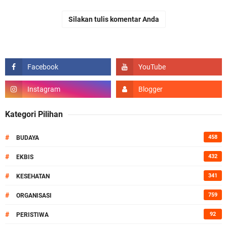
Silakan tulis komentar Anda
Kategori Pilihan
#
458
BUDAYA
#
432
EKBIS
#
341
KESEHATAN
#
759
ORGANISASI
#
92
PERISTIWA