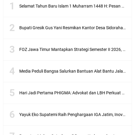
Selamat Tahun Baru Islam 1 Muharram 1448 H: Pesan Hijrah Drs. H. Husnul Aqib, M.M. untuk Negeri
Bupati Gresik Gus Yani Resmikan Kantor Desa Sidoraharjo: Simbol Komitmen Pelayanan Publik dan Kepedulian Sosial
FOZ Jawa Timur Mantapkan Strategi Semester II 2026, Fokus pada Penguatan SDM Amil dan Kolaborasi BerdampakNarasi
Media Peduli Bangsa Salurkan Bantuan Alat Bantu Jalan untuk Lansia
Hari Jadi Pertama PHIGMA: Advokat dan LBH Perkuat Soliditas di Jakarta
Yayuk Eko Supatemi Raih Penghargaan IGA Jatim, Inovasi Wayang Kulit untuk Anak Berkebutuhan Khusus